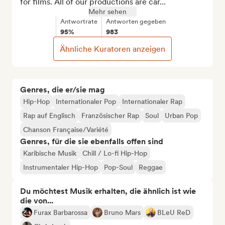
for films. All of our productions are car...
Mehr sehen
Antwortrate
Antworten gegeben
95%
983
Ähnliche Kuratoren anzeigen
Genres, die er/sie mag
Hip-Hop
Internationaler Pop
Internationaler Rap
Rap auf Englisch
Französischer Rap
Soul
Urban Pop
Chanson Française/Variété
Genres, für die sie ebenfalls offen sind
Karibische Musik
Chill / Lo-fi Hip-Hop
Instrumentaler Hip-Hop
Pop-Soul
Reggae
Du möchtest Musik erhalten, die ähnlich ist wie
die von...
Furax Barbarossa
Bruno Mars
BLeU ReD