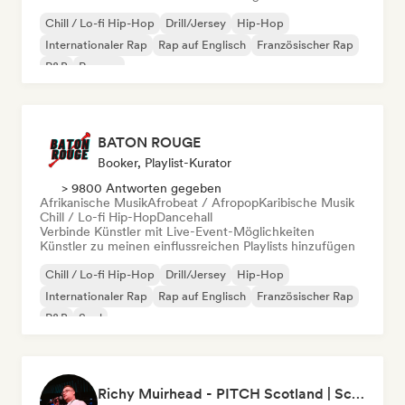
Chill / Lo-fi Hip-Hop
Drill/Jersey
Hip-Hop
Internationaler Rap
Rap auf Englisch
Französischer Rap
R&B
Reggae
BATON ROUGE
Booker, Playlist-Kurator
> 9800 Antworten gegeben
Afrikanische Musik
Afrobeat / Afropop
Karibische Musik
Chill / Lo-fi Hip-Hop
Dancehall
Verbinde Künstler mit Live-Event-Möglichkeiten
Künstler zu meinen einflussreichen Playlists hinzufügen
Chill / Lo-fi Hip-Hop
Drill/Jersey
Hip-Hop
Internationaler Rap
Rap auf Englisch
Französischer Rap
R&B
Soul
Richy Muirhead - PITCH Scotland | Scottish Alternative Music Awards (SAMA)