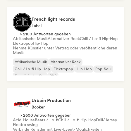
Internationaler Rap
French light records
Label
> 2100 Antworten gegeben
Afrikanische Musik
Alternativer Rock
Chill / Lo-fi Hip-Hop
Elektropop
Hip-Hop
Nehme Künstler unter Vertrag oder veröffentliche deren
Musik
Afrikanische Musik
Alternativer Rock
Chill / Lo-fi Hip-Hop
Elektropop
Hip-Hop
Pop-Soul
Französischer Rap
R&B
Urbain Production
Booker
> 2600 Antworten gegeben
Acid-House
Beats / Lo-fi
Chill / Lo-fi Hip-Hop
Drill/Jersey
Electro swing
Verbinde Künstler mit Live-Event-Möglichkeiten