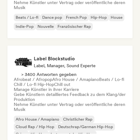
Nehme Künstler unter Vertrag oder veröffentliche deren
Musik
Beats / Lo-fi
Dance pop
French Pop
Hip-Hop
House
Indie-Pop
Nouvelle
Französischer Rap
Label Blockstudio
Label, Manager, Sound Experte
> 3400 Antworten gegeben
Afrobeat / Afropop
Afro House / Amapiano
Beats / Lo-fi
Chill / Lo-fi Hip-Hop
Chill out
Manage Künstler in ihrer Karriere
Gebe Künstlern detailliertes Feedback zu dem Klang/der
Produktion
Nehme Künstler unter Vertrag oder veröffentliche deren
Musik
Afro House / Amapiano
Christlicher Rap
Cloud Rap / Hip Hop
Deutschrap/German Hip-Hop
Grime
Hip-Hop
Instrumentaler Hip-Hop