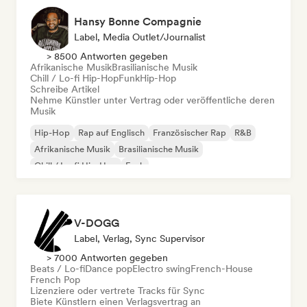
Hansy Bonne Compagnie
Label, Media Outlet/Journalist
> 8500 Antworten gegeben
Afrikanische Musik
Brasilianische Musik
Chill / Lo-fi Hip-Hop
Funk
Hip-Hop
Schreibe Artikel
Nehme Künstler unter Vertrag oder veröffentliche deren
Musik
Hip-Hop
Rap auf Englisch
Französischer Rap
R&B
Afrikanische Musik
Brasilianische Musik
Chill / Lo-fi Hip-Hop
Funk
V-DOGG
Label, Verlag, Sync Supervisor
> 7000 Antworten gegeben
Beats / Lo-fi
Dance pop
Electro swing
French-House
French Pop
Lizenziere oder vertrete Tracks für Sync
Biete Künstlern einen Verlagsvertrag an