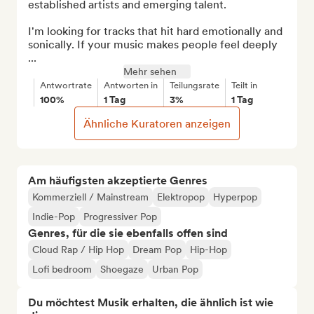
established artists and emerging talent.

I'm looking for tracks that hit hard emotionally and 
sonically. If your music makes people feel deeply 
...
Mehr sehen
Antwortrate
Antworten in
Teilungsrate
Teilt in
100%
1 Tag
3%
1 Tag
Ähnliche Kuratoren anzeigen
Am häufigsten akzeptierte Genres
Kommerziell / Mainstream
Elektropop
Hyperpop
Indie-Pop
Progressiver Pop
Genres, für die sie ebenfalls offen sind
Cloud Rap / Hip Hop
Dream Pop
Hip-Hop
Lofi bedroom
Shoegaze
Urban Pop
Du möchtest Musik erhalten, die ähnlich ist wie