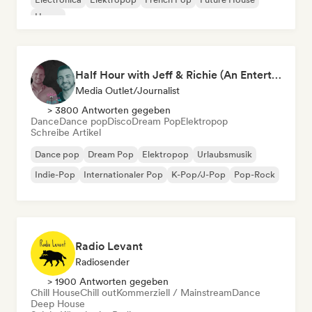
House
Half Hour with Jeff & Richie (An Entertainment Podcast)
Media Outlet/Journalist
> 3800 Antworten gegeben
Dance
Dance pop
Disco
Dream Pop
Elektropop
Schreibe Artikel
Dance pop
Dream Pop
Elektropop
Urlaubsmusik
Indie-Pop
Internationaler Pop
K-Pop/J-Pop
Pop-Rock
Radio Levant
Radiosender
> 1900 Antworten gegeben
Chill House
Chill out
Kommerziell / Mainstream
Dance
Deep House