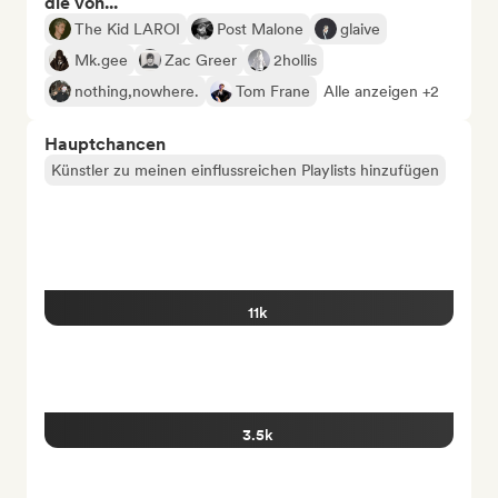
die von...
The Kid LAROI
Post Malone
glaive
Mk.gee
Zac Greer
2hollis
nothing,nowhere.
Tom Frane
Alle anzeigen +2
Hauptchancen
Künstler zu meinen einflussreichen Playlists hinzufügen
11k
3.5k