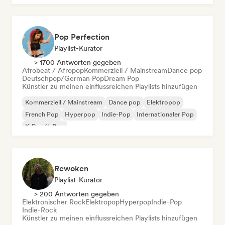
Pop Perfection
Playlist-Kurator
> 1700 Antworten gegeben
Afrobeat / Afropop
Kommerziell / Mainstream
Dance pop
Deutschpop/German Pop
Dream Pop
Künstler zu meinen einflussreichen Playlists hinzufügen
Kommerziell / Mainstream
Dance pop
Elektropop
French Pop
Hyperpop
Indie-Pop
Internationaler Pop
K-Pop/J-Pop
Rewoken
Playlist-Kurator
> 200 Antworten gegeben
Elektronischer Rock
Elektropop
Hyperpop
Indie-Pop
Indie-Rock
Künstler zu meinen einflussreichen Playlists hinzufügen