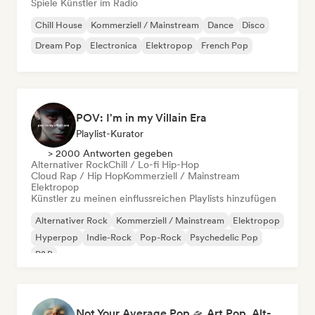
Spiele Künstler im Radio
Chill House
Kommerziell / Mainstream
Dance
Disco
Dream Pop
Electronica
Elektropop
French Pop
POV: I'm in my Villain Era
Playlist-Kurator
> 2000 Antworten gegeben
Alternativer Rock
Chill / Lo-fi Hip-Hop
Cloud Rap / Hip Hop
Kommerziell / Mainstream
Elektropop
Künstler zu meinen einflussreichen Playlists hinzufügen
Alternativer Rock
Kommerziell / Mainstream
Elektropop
Hyperpop
Indie-Rock
Pop-Rock
Psychedelic Pop
R&B
Not Your Average Pop 🛸 Art Pop, Alt-Pop & Indie Pop