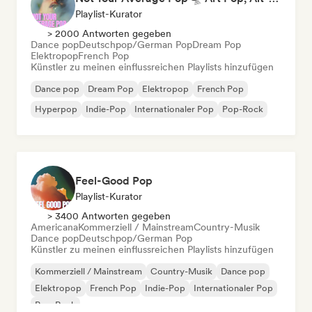
Playlist-Kurator
> 2000 Antworten gegeben
Dance pop
Deutschpop/German Pop
Dream Pop
Elektropop
French Pop
Künstler zu meinen einflussreichen Playlists hinzufügen
Dance pop
Dream Pop
Elektropop
French Pop
Hyperpop
Indie-Pop
Internationaler Pop
Pop-Rock
Feel-Good Pop
Playlist-Kurator
> 3400 Antworten gegeben
Americana
Kommerziell / Mainstream
Country-Musik
Dance pop
Deutschpop/German Pop
Künstler zu meinen einflussreichen Playlists hinzufügen
Kommerziell / Mainstream
Country-Musik
Dance pop
Elektropop
French Pop
Indie-Pop
Internationaler Pop
Pop-Rock