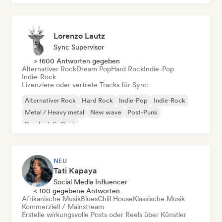
Lorenzo Lautz
Sync Supervisor
> 1600 Antworten gegeben
Alternativer Rock
Dream Pop
Hard Rock
Indie-Pop
Indie-Rock
Lizenziere oder vertrete Tracks für Sync
Alternativer Rock
Hard Rock
Indie-Pop
Indie-Rock
Metal / Heavy metal
New wave
Post-Punk
Psychedelic Rock
NEU
Tati Kapaya
Social Media Influencer
< 100 gegebene Antworten
Afrikanische Musik
Blues
Chill House
Klassische Musik
Kommerziell / Mainstream
Erstelle wirkungsvolle Posts oder Reels über Künstler