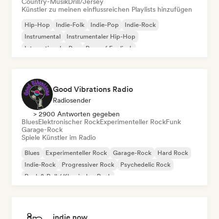
Country-Musik
Drill/Jersey
Künstler zu meinen einflussreichen Playlists hinzufügen
Hip-Hop
Indie-Folk
Indie-Pop
Indie-Rock
Instrumental
Instrumentaler Hip-Hop
Internationaler Rap
Rap auf Englisch
Good Vibrations Radio
Radiosender
> 2900 Antworten gegeben
Blues
Elektronischer Rock
Experimenteller Rock
Funk
Garage-Rock
Spiele Künstler im Radio
Blues
Experimenteller Rock
Garage-Rock
Hard Rock
Indie-Rock
Progressiver Rock
Psychedelic Rock
Rock & Roll / Klassischer Rock
indie now