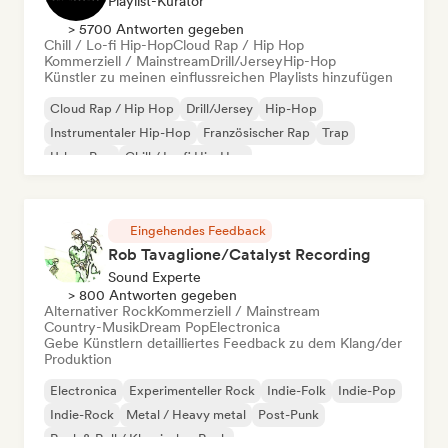
Playlist-Kurator
> 5700 Antworten gegeben
Chill / Lo-fi Hip-Hop
Cloud Rap / Hip Hop
Kommerziell / Mainstream
Drill/Jersey
Hip-Hop
Künstler zu meinen einflussreichen Playlists hinzufügen
Cloud Rap / Hip Hop
Drill/Jersey
Hip-Hop
Instrumentaler Hip-Hop
Französischer Rap
Trap
Urban Pop
Chill / Lo-fi Hip-Hop
Eingehendes Feedback
Rob Tavaglione/Catalyst Recording
Sound Experte
> 800 Antworten gegeben
Alternativer Rock
Kommerziell / Mainstream
Country-Musik
Dream Pop
Electronica
Gebe Künstlern detailliertes Feedback zu dem Klang/der
Produktion
Electronica
Experimenteller Rock
Indie-Folk
Indie-Pop
Indie-Rock
Metal / Heavy metal
Post-Punk
Rock & Roll / Klassischer Rock