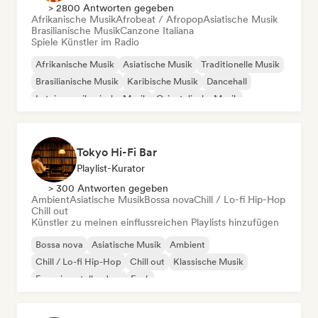
> 2800 Antworten gegeben
Afrikanische Musik
Afrobeat / Afropop
Asiatische Musik
Brasilianische Musik
Canzone Italiana
Spiele Künstler im Radio
Afrikanische Musik
Asiatische Musik
Traditionelle Musik
Brasilianische Musik
Karibische Musik
Dancehall
Lateinamerikanische Musik
Orientalische Musik
Tokyo Hi-Fi Bar
Playlist-Kurator
> 300 Antworten gegeben
Ambient
Asiatische Musik
Bossa nova
Chill / Lo-fi Hip-Hop
Chill out
Künstler zu meinen einflussreichen Playlists hinzufügen
Bossa nova
Asiatische Musik
Ambient
Chill / Lo-fi Hip-Hop
Chill out
Klassische Musik
Experimenteller Jazz
Funk