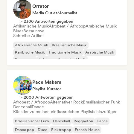
Orrator
Media Outlet/Journalist
> 2300 Antworten gegeben
Afrikanische Musik
Afrobeat / Afropop
Arabische Musik
Blues
Bossa nova
Schreibe Artikel
Afrikanische Musik
Brasilianische Musik
Karibische Musik
Traditionelle Musik
Arabische Musik
Bossa nova
Lateinamerikanische Musik
Afrobeat / Afropop
Pace Makers
Playlist-Kurator
> 2000 Antworten gegeben
Afrobeat / Afropop
Alternativer Rock
Brasilianischer Funk
Dancehall
Dance
Künstler zu meinen einflussreichen Playlists hinzufügen
Brasilianischer Funk
Dancehall
Reggaeton
Dance
Dance pop
Disco
Elektropop
French-House