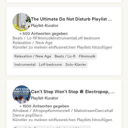
Deutschrap/German Hip-Hop
The Ultimate Do Not Disturb Playlist 🔕 Neo-Classical & Ambient Piano
Playlist-Kurator
> 500 Antworten gegeben
Beats / Lo-fi
Filmmusik
Instrumental
Lofi bedroom
Relaxation / New Age
Künstler zu meinen einflussreichen Playlists hinzufügen
Relaxation / New Age
Beats / Lo-fi
Filmmusik
Instrumental
Lofi bedroom
Solo-Klavier
Can't Stop Won't Stop 🪩 Electropop, Dance-Pop & Nu Disco
Playlist-Kurator
> 1500 Antworten gegeben
Afrobeat / Afropop
Kommerziell / Mainstream
Dancehall
Dance pop
Disco
Künstler zu meinen einflussreichen Playlists hinzufügen