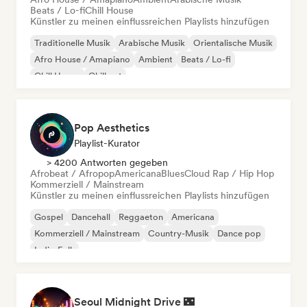
Beats / Lo-fi
Chill House
Künstler zu meinen einflussreichen Playlists hinzufügen
Traditionelle Musik
Arabische Musik
Orientalische Musik
Afro House / Amapiano
Ambient
Beats / Lo-fi
Chill House
Chill out
Pop Aesthetics
Playlist-Kurator
> 4200 Antworten gegeben
Afrobeat / Afropop
Americana
Blues
Cloud Rap / Hip Hop
Kommerziell / Mainstream
Künstler zu meinen einflussreichen Playlists hinzufügen
Gospel
Dancehall
Reggaeton
Americana
Kommerziell / Mainstream
Country-Musik
Dance pop
Indie-Folk
Seoul Midnight Drive 🌃