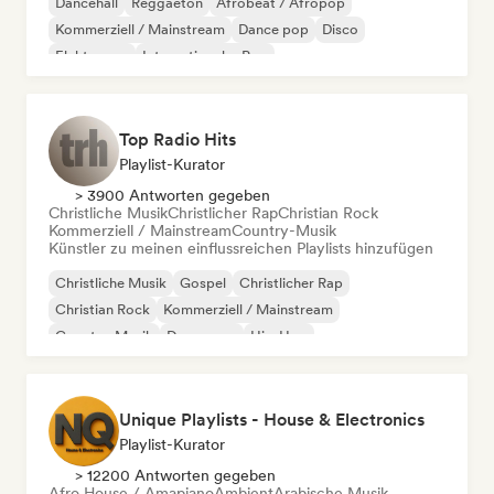
Dancehall
Reggaeton
Afrobeat / Afropop
Kommerziell / Mainstream
Dance pop
Disco
Elektropop
Internationaler Pop
Top Radio Hits
Playlist-Kurator
> 3900 Antworten gegeben
Christliche Musik
Christlicher Rap
Christian Rock
Kommerziell / Mainstream
Country-Musik
Künstler zu meinen einflussreichen Playlists hinzufügen
Christliche Musik
Gospel
Christlicher Rap
Christian Rock
Kommerziell / Mainstream
Country-Musik
Dance pop
Hip-Hop
Unique Playlists - House & Electronics
Playlist-Kurator
> 12200 Antworten gegeben
Afro House / Amapiano
Ambient
Arabische Musik