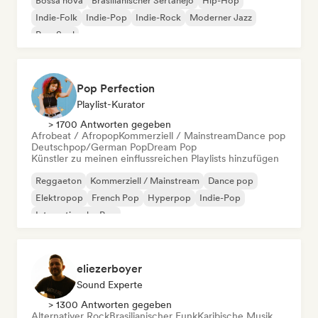
Bossa nova
Brasilianischer Sertanejo
Hip-Hop
Indie-Folk
Indie-Pop
Indie-Rock
Moderner Jazz
Pop-Soul
Pop Perfection
Playlist-Kurator
> 1700 Antworten gegeben
Afrobeat / Afropop
Kommerziell / Mainstream
Dance pop
Deutschpop/German Pop
Dream Pop
Künstler zu meinen einflussreichen Playlists hinzufügen
Reggaeton
Kommerziell / Mainstream
Dance pop
Elektropop
French Pop
Hyperpop
Indie-Pop
Internationaler Pop
eliezerboyer
Sound Experte
> 1300 Antworten gegeben
Alternativer Rock
Brasilianischer Funk
Karibische Musik