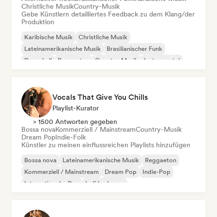
Christliche Musik
Country-Musik
Gebe Künstlern detailliertes Feedback zu dem Klang/der
Produktion
Karibische Musik
Christliche Musik
Lateinamerikanische Musik
Brasilianischer Funk
Dancehall
Reggaeton
Country-Musik
Instrumental
Vocals That Give You Chills
Playlist-Kurator
> 1500 Antworten gegeben
Bossa nova
Kommerziell / Mainstream
Country-Musik
Dream Pop
Indie-Folk
Künstler zu meinen einflussreichen Playlists hinzufügen
Bossa nova
Lateinamerikanische Musik
Reggaeton
Kommerziell / Mainstream
Dream Pop
Indie-Pop
Internationaler Pop
Lofi bedroom