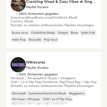
Crackling Wood & Cozy Vibes 🔥 Singer-Songwriter, Dream Pop & Bedroom Pop
Playlist-Kurator
> 2800 Antworten gegeben
Americana
Blues
Bossa nova
Christliche Musik
Country-Musik
Künstler zu meinen einflussreichen Playlists hinzufügen
Bossa nova
Christliche Musik
Gospel
Blues
Indie-Folk
Indie-Pop
Nouvelle
Pop-Soul
109records
Playlist-Kurator
> 3100 Antworten gegeben
Afrobeat / Afropop
Afro House / Amapiano
Chill / Lo-fi Hip-Hop
Christlicher Rap
Cloud Rap / Hip Hop
Künstler zu meinen einflussreichen Playlists hinzufügen
Dancehall
Lateinamerikanische Musik
Reggaeton
Afrobeat / Afropop
Chill / Lo-fi Hip-Hop
Christlicher Rap
Cloud Rap / Hip Hop