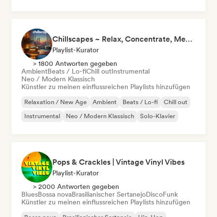
Chillscapes ~ Relax, Concentrate, Meditate, Sleep, Dream
Playlist-Kurator
> 1800 Antworten gegeben
Ambient
Beats / Lo-fi
Chill out
Instrumental
Neo / Modern Klassisch
Künstler zu meinen einflussreichen Playlists hinzufügen
Relaxation / New Age
Ambient
Beats / Lo-fi
Chill out
Instrumental
Neo / Modern Klassisch
Solo-Klavier
Pops & Crackles | Vintage Vinyl Vibes
Playlist-Kurator
> 2000 Antworten gegeben
Blues
Bossa nova
Brasilianischer Sertanejo
Disco
Funk
Künstler zu meinen einflussreichen Playlists hinzufügen