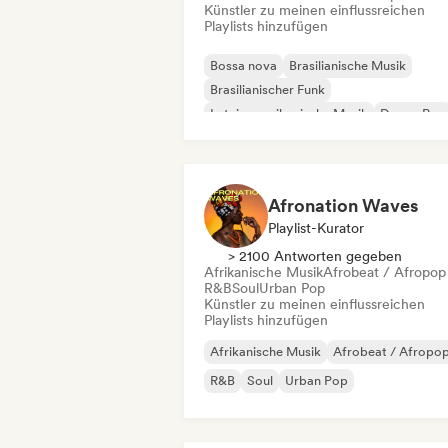
Künstler zu meinen einflussreichen
Playlists hinzufügen
Bossa nova
Brasilianische Musik
Brasilianischer Funk
Lateinamerikanische Musik
Dream Pop
Funk
Indie-Pop
Latin Pop
Afronation Waves
Playlist-Kurator
> 2100 Antworten gegeben
Afrikanische Musik
Afrobeat / Afropop
R&B
Soul
Urban Pop
Künstler zu meinen einflussreichen
Playlists hinzufügen
Afrikanische Musik
Afrobeat / Afropo
R&B
Soul
Urban Pop