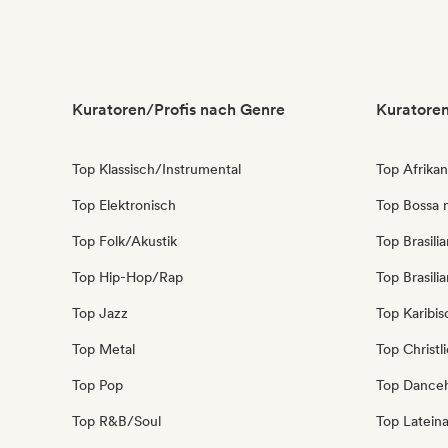
Alternativer Rock
Indie-Folk
Kuratoren/Profis nach Genre
Kuratoren
Top Klassisch/Instrumental
Top Afrika
Top Elektronisch
Top Bossa 
Top Folk/Akustik
Top Brasili
Top Hip-Hop/Rap
Top Brasili
Top Jazz
Top Karibi
Top Metal
Top Christl
Top Pop
Top Danceh
Top R&B/Soul
Top Latein