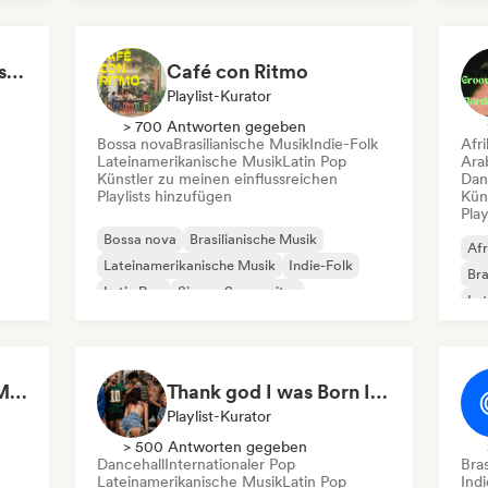
Bossa nova
Indisches Indie
Re
LMCB - Les Merveilles du Congo 🇨🇬
Café con Ritmo
Playlist-Kurator
> 700 Antworten gegeben
Bossa nova
Brasilianische Musik
Indie-Folk
Afr
Lateinamerikanische Musik
Latin Pop
Ara
Künstler zu meinen einflussreichen
Dan
Playlists hinzufügen
Kün
Play
Bossa nova
Brasilianische Musik
Afr
Lateinamerikanische Musik
Indie-Folk
Bra
Latin Pop
Singer-Songwriter
Lat
Ori
Af
In
The Best of Brazilian Music 🇧🇷
Thank god I was Born In Latin America
Playlist-Kurator
> 500 Antworten gegeben
Dancehall
Internationaler Pop
Bras
Lateinamerikanische Musik
Latin Pop
Indi