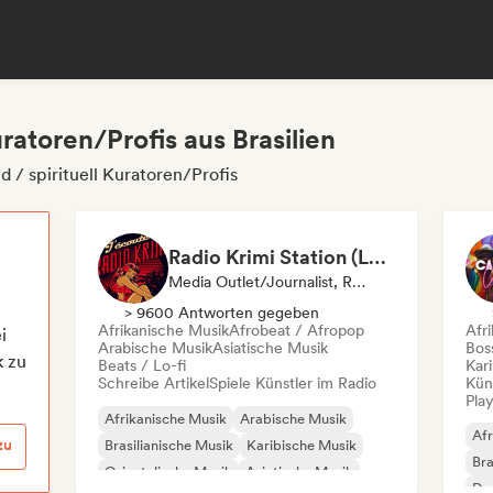
uratoren/Profis aus Brasilien
d / spirituell Kuratoren/Profis
Radio Krimi Station (La Radio)
Media Outlet/Journalist, Radiosender
> 9600 Antworten gegeben
Afrikanische Musik
Afrobeat / Afropop
Afr
i
Arabische Musik
Asiatische Musik
Bos
k zu
Beats / Lo-fi
Kar
Schreibe Artikel
Spiele Künstler im Radio
Kün
Play
Afrikanische Musik
Arabische Musik
Afr
zu
Brasilianische Musik
Karibische Musik
Bra
Orientalische Musik
Asiatische Musik
Dan