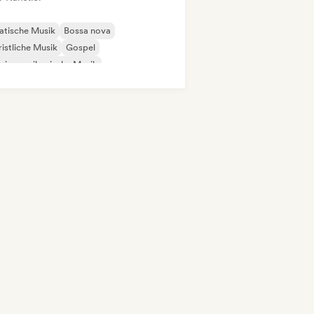
atische Musik
Bossa nova
istliche Musik
Gospel
einamerikanische Musik
entalische Musik
Brasilianische Musik
ericana