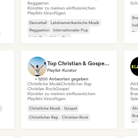
Reggaeton
Schr
Künstler zu meinen einflussreichen
Playlists hinzufügen
Bra
Dancehall
Lateinamerikanische Musik
Ind
Reggaeton
Internationaler Pop
Po
Latin Pop
Urban Pop
Roc
Top Christian & Gospel for the Soul
Playlist-Kurator
> 1200 Antworten gegeben
Christliche Musik
Christlicher Rap
Afr
Christian Rock
Gospel
Bos
Künstler zu meinen einflussreichen
Bras
Playlists hinzufügen
Spie
p
Christliche Musik
Gospel
Afr
Bra
Christlicher Rap
Christian Rock
Dan
Re