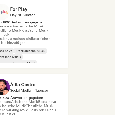
For Play
Playlist-Kurator
> 1900 Antworten gegeben
sa nova
Brasilianische Musik
istliche Musik
Klassische Musik
mmusik
stler zu meinen einflussreichen
lists hinzufügen
ssa nova
Brasilianische Musik
istliche Musik
einamerikanische Musik
ditionelle Musik
Filmmusik
trumental
Singer-Songwriter
Átila Castro
Social Media Influencer
> 300 Antworten gegeben
ricana
Asiatische Musik
Bossa nova
ilianische Musik
Christliche Musik
elle wirkungsvolle Posts oder Reels
r Künstler