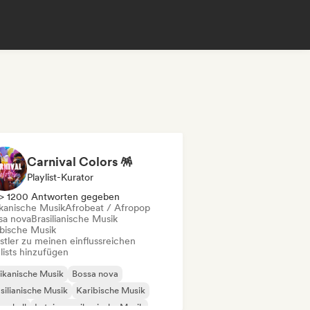
Carnival Colors 🪅
Playlist-Kurator
> 1200 Antworten gegeben
ikanische Musik
Afrobeat / Afropop
sa nova
Brasilianische Musik
ibische Musik
stler zu meinen einflussreichen
lists hinzufügen
ikanische Musik
Bossa nova
silianische Musik
Karibische Musik
cehall
Lateinamerikanische Musik