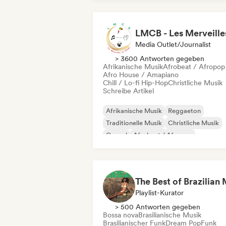
Media Outlet/Journalist
> 3600 Antworten gegeben
Afrikanische Musik
Afrobeat / Afropop
Afro House / Amapiano
Chill / Lo-fi Hip-Hop
Christliche Musik
Schreibe Artikel
Afrikanische Musik
Reggaeton
Traditionelle Musik
Christliche Musik
Gospel
Afrobeat / Afropop
Afro House / Amapiano
Chill / Lo-fi Hip-Hop
Playlist-Kurator
> 500 Antworten gegeben
Bossa nova
Brasilianische Musik
Brasilianischer Funk
Dream Pop
Funk