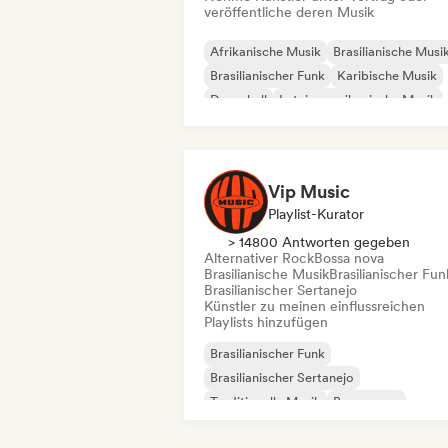
veröffentliche deren Musik
Afrikanische Musik
Brasilianische Musi
Brasilianischer Funk
Karibische Musik
Dancehall
Lateinamerikanische Musik
Reggaeton
Afrobeat / Afropop
Vip Music
Playlist-Kurator
> 14800 Antworten gegeben
Alternativer Rock
Bossa nova
Brasilianische Musik
Brasilianischer Fun
Brasilianischer Sertanejo
Künstler zu meinen einflussreichen
Playlists hinzufügen
Brasilianischer Funk
Brasilianischer Sertanejo
Traditionelle Musik
Bossa nova
Brasilianische Musik
Christliche Musik