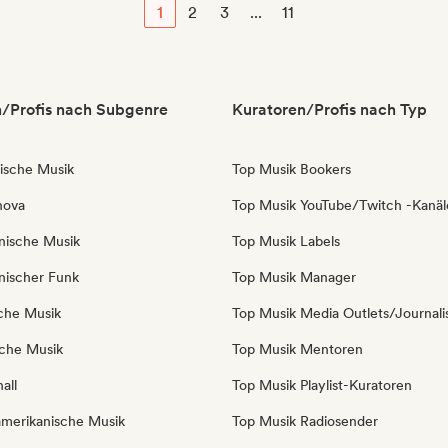
1
2
3
...
11
/Profis nach Subgenre
Kuratoren/Profis nach Typ
nische Musik
Top Musik Bookers
nova
Top Musik YouTube/Twitch -Kanäl
anische Musik
Top Musik Labels
anischer Funk
Top Musik Manager
sche Musik
Top Musik Media Outlets/Journali
iche Musik
Top Musik Mentoren
all
Top Musik Playlist-Kuratoren
amerikanische Musik
Top Musik Radiosender