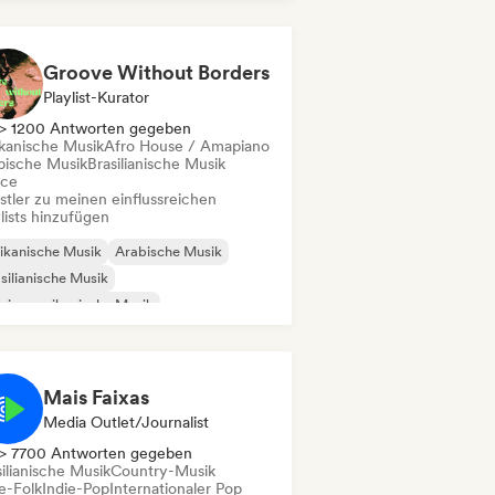
ggaeton
Afrobeat / Afropop
Groove Without Borders
Playlist-Kurator
> 1200 Antworten gegeben
ikanische Musik
Afro House / Amapiano
bische Musik
Brasilianische Musik
ce
stler zu meinen einflussreichen
lists hinzufügen
ikanische Musik
Arabische Musik
silianische Musik
einamerikanische Musik
entalische Musik
ro House / Amapiano
Dance
die-Dance
Mais Faixas
Media Outlet/Journalist
> 7700 Antworten gegeben
ilianische Musik
Country-Musik
e-Folk
Indie-Pop
Internationaler Pop