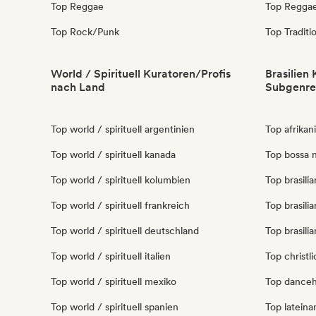
Top Reggae
Top Regga
Top Rock/Punk
Top Traditi
World / Spirituell Kuratoren/Profis
Brasilien
nach Land
Subgenre
Top world / spirituell argentinien
Top afrikan
Top world / spirituell kanada
Top bossa n
Top world / spirituell kolumbien
Top brasili
Top world / spirituell frankreich
Top brasilia
Top world / spirituell deutschland
Top brasilia
Top world / spirituell italien
Top christl
Top world / spirituell mexiko
Top danceha
Top world / spirituell spanien
Top lateina