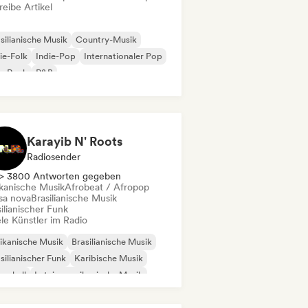
eibe Artikel
silianische Musik
Country-Musik
ie-Folk
Indie-Pop
Internationaler Pop
p-Rock
R&B
k & Roll / Klassischer Rock
Karayib N' Roots
Radiosender
> 3800 Antworten gegeben
ikanische Musik
Afrobeat / Afropop
sa nova
Brasilianische Musik
ilianischer Funk
le Künstler im Radio
ikanische Musik
Brasilianische Musik
silianischer Funk
Karibische Musik
cehall
Lateinamerikanische Musik
ggaeton
Traditionelle Musik