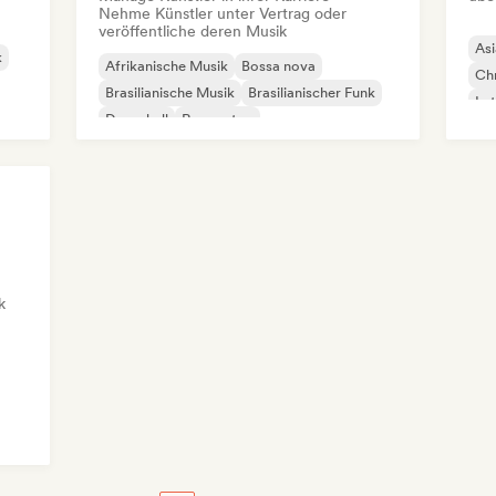
Nehme Künstler unter Vertrag oder
veröffentliche deren Musik
Asi
k
Afrikanische Musik
Bossa nova
Chr
Brasilianische Musik
Brasilianischer Funk
Lat
Dancehall
Reggaeton
Ori
Lateinamerikanische Musik
Am
Cloud Rap / Hip Hop
k