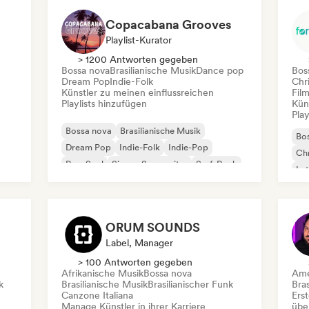
Copacabana Grooves
Playlist-Kurator
> 1200 Antworten gegeben
Bossa nova
Brasilianische Musik
Dance pop
Bos
Dream Pop
Indie-Folk
Chr
Künstler zu meinen einflussreichen
Fil
Playlists hinzufügen
Kün
Play
Bossa nova
Brasilianische Musik
Bo
Dream Pop
Indie-Folk
Indie-Pop
Chr
Pop-Soul
Singer-Songwriter
Surf-Rock
Lat
Tra
Ins
ORUM SOUNDS
Label, Manager
> 100 Antworten gegeben
Afrikanische Musik
Bossa nova
Ame
k
Brasilianische Musik
Brasilianischer Funk
Bras
Canzone Italiana
Erst
Manage Künstler in ihrer Karriere
übe