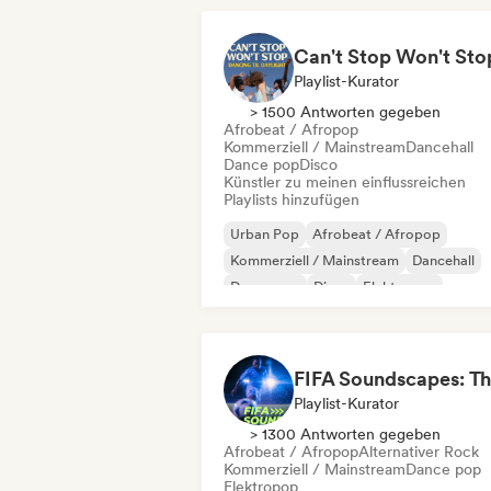
Playlist-Kurator
> 1500 Antworten gegeben
Afrobeat / Afropop
Kommerziell / Mainstream
Dancehall
Dance pop
Disco
Künstler zu meinen einflussreichen
Playlists hinzufügen
Urban Pop
Afrobeat / Afropop
Kommerziell / Mainstream
Dancehall
Dance pop
Disco
Elektropop
Internationaler Pop
Playlist-Kurator
> 1300 Antworten gegeben
Afrobeat / Afropop
Alternativer Rock
Kommerziell / Mainstream
Dance pop
Elektropop