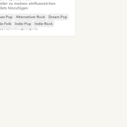
stler zu meinen einflussreichen
lists hinzufügen
ban Pop
Alternativer Rock
Dream Pop
ie-Folk
Indie-Pop
Indie-Rock
fi bedroom
Pop-Soul