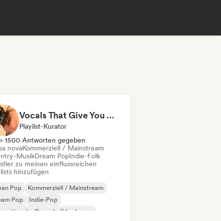
Vocals That Give You Chills
Playlist-Kurator
> 1500 Antworten gegeben
sa nova
Kommerziell / Mainstream
ntry-Musik
Dream Pop
Indie-Folk
stler zu meinen einflussreichen
lists hinzufügen
ban Pop
Kommerziell / Mainstream
eam Pop
Indie-Pop
ernationaler Pop
Lofi bedroom