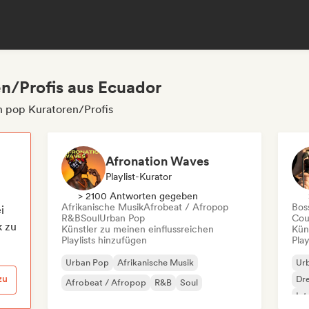
n/Profis aus Ecuador
n pop Kuratoren/Profis
Afronation Waves
Playlist-Kurator
> 2100 Antworten gegeben
Afrikanische Musik
Afrobeat / Afropop
Bos
i
R&B
Soul
Urban Pop
Cou
k zu
Künstler zu meinen einflussreichen
Kün
Playlists hinzufügen
Play
Urban Pop
Afrikanische Musik
Ur
zu
Dr
Afrobeat / Afropop
R&B
Soul
Int