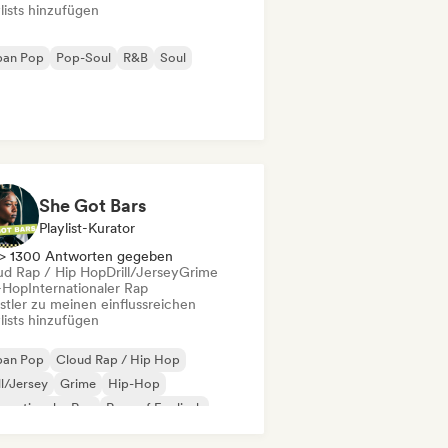
lists hinzufügen
ban Pop
Pop-Soul
R&B
Soul
She Got Bars
Playlist-Kurator
> 1300 Antworten gegeben
ud Rap / Hip Hop
Drill/Jersey
Grime
-Hop
Internationaler Rap
stler zu meinen einflussreichen
lists hinzufügen
ban Pop
Cloud Rap / Hip Hop
ll/Jersey
Grime
Hip-Hop
ernationaler Rap
Rap auf Englisch
nzösischer Rap