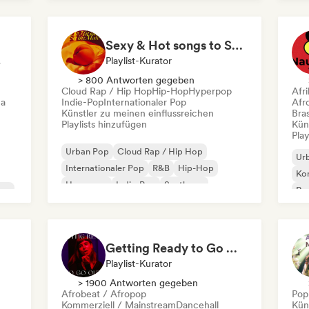
Po
Sexy & Hot songs to Set the Mood 🥀 🥵
ator
Playlist-Kurator
> 800 Antworten gegeben
Cloud Rap / Hip Hop
Hip-Hop
Hyperpop
Afr
ca
Indie-Pop
Internationaler Pop
Afr
Künstler zu meinen einflussreichen
Bras
Playlists hinzufügen
Kün
Play
Urban Pop
Cloud Rap / Hip Hop
Ur
Internationaler Pop
R&B
Hip-Hop
Kom
Hyperpop
Indie-Pop
Synthpop
ion
Roc
Af
Getting Ready to Go Out 🍒💋
Playlist-Kurator
> 1900 Antworten gegeben
Afrobeat / Afropop
Pop
Kommerziell / Mainstream
Dancehall
Kün