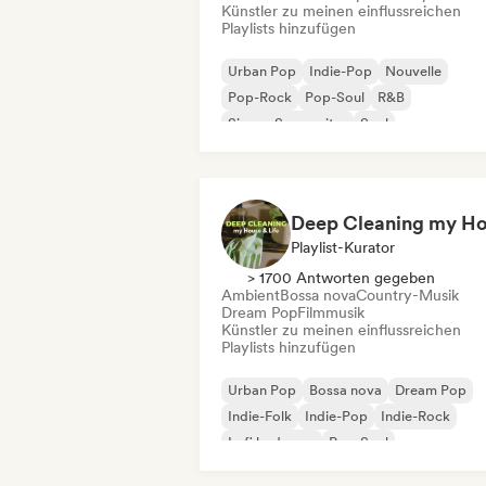
Künstler zu meinen einflussreichen
Playlists hinzufügen
Urban Pop
Indie-Pop
Nouvelle
Pop-Rock
Pop-Soul
R&B
Singer-Songwriter
Soul
Playlist-Kurator
> 1700 Antworten gegeben
Ambient
Bossa nova
Country-Musik
Dream Pop
Filmmusik
Künstler zu meinen einflussreichen
Playlists hinzufügen
Urban Pop
Bossa nova
Dream Pop
Indie-Folk
Indie-Pop
Indie-Rock
Lofi bedroom
Pop-Soul