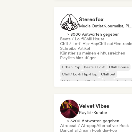
Stereofox
Media Outlet/Journalist, Playlist-Kur
> 8000 Antworten gegeben
Beats / Lo-fi
Chill House
Chill / Lo-fi Hip-Hop
Chill out
Electroni
Schreibe Artikel
Künstler zu meinen einflussreichen
Playlists hinzufügen
Urban Pop
Beats / Lo-fi
Chill House
Chill / Lo-fi Hip-Hop
Chill out
Elektro-Jazz / Nu Jazz
Funk
Jazz-Fus
Velvet Vibes
Playlist-Kurator
> 3200 Antworten gegeben
Afrobeat / Afropop
Alternativer Rock
Dancehall
Dream Pop
Indie-Pop