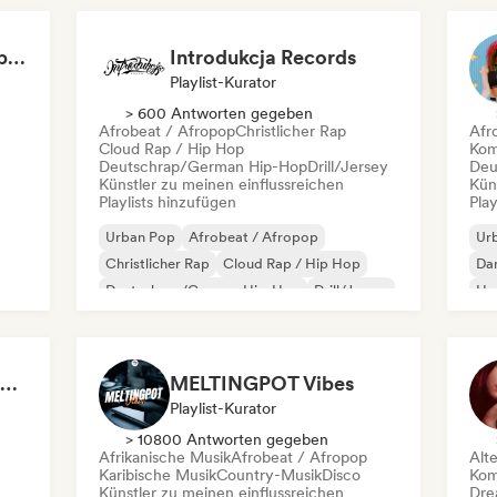
Can't Stop Won't Stop 🪩 Electropop, Dance-Pop & Nu Disco
Introdukcja Records
Playlist-Kurator
> 600 Antworten gegeben
Afrobeat / Afropop
Christlicher Rap
Afr
Cloud Rap / Hip Hop
Kom
Deutschrap/German Hip-Hop
Drill/Jersey
Deu
Künstler zu meinen einflussreichen
Kün
Playlists hinzufügen
Play
Urban Pop
Afrobeat / Afropop
Ur
Christlicher Rap
Cloud Rap / Hip Hop
Da
Deutschrap/German Hip-Hop
Drill/Jersey
Hy
Funk
Grime
FIFA Soundscapes: The Ultimate Soundtrack ⚽️ Festival Indie, Electropop & Dance Anthems
MELTINGPOT Vibes
Playlist-Kurator
> 10800 Antworten gegeben
Afrikanische Musik
Afrobeat / Afropop
Alt
Karibische Musik
Country-Musik
Disco
Kom
Künstler zu meinen einflussreichen
Dre