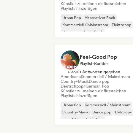
Künstler zu meinen einflussreichen
Playlists hinzufügen
Urban Pop
Alternativer Rock
Kommerziell / Mainstream
Elektropop
Hyperpop
Indie-Rock
Internationaler Pop
Pop-Rock
Feel-Good Pop
Playlist-Kurator
> 3300 Antworten gegeben
Americana
Kommerziell / Mainstream
Country-Musik
Dance pop
Deutschpop/German Pop
Künstler zu meinen einflussreichen
Playlists hinzufügen
Urban Pop
Kommerziell / Mainstream
Country-Musik
Dance pop
Elektropo
French Pop
Indie-Pop
Internationaler Pop