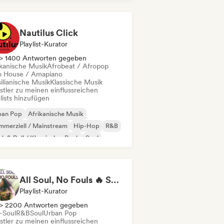
p-Soul
R&B
Nautilus Click
Playlist-Kurator
> 1400 Antworten gegeben
ikanische Musik
Afrobeat / Afropop
o House / Amapiano
ilianische Musik
Klassische Musik
stler zu meinen einflussreichen
lists hinzufügen
ban Pop
Afrikanische Musik
merziell / Mainstream
Hip-Hop
R&B
k & Roll / Klassischer Rock
Soul
robeat / Afropop
All Soul, No Fouls 🔥 Smooth Contemporary R&B & Neo Soul
Playlist-Kurator
> 2200 Antworten gegeben
-Soul
R&B
Soul
Urban Pop
stler zu meinen einflussreichen