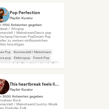
Pop Perfection
Playlist-Kurator
> 1700 Antworten gegeben
obeat / Afropop
merziell / Mainstream
Dance pop
tschpop/German Pop
Dream Pop
stler zu meinen einflussreichen
lists hinzufügen
ban Pop
Kommerziell / Mainstream
nce pop
Elektropop
French Pop
perpop
Indie-Pop
Internationaler Pop
This heartbreak feels like the end of the world
Playlist-Kurator
> 3000 Antworten gegeben
ernativer Rock
merziell / Mainstream
Country-Musik
am Pop
Indie-Folk