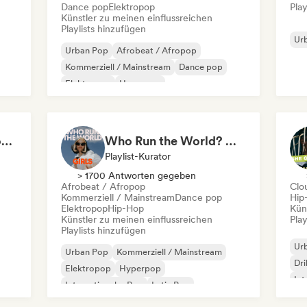
Dance pop
Elektropop
Play
Künstler zu meinen einflussreichen
Playlists hinzufügen
Ur
Urban Pop
Afrobeat / Afropop
Kommerziell / Mainstream
Dance pop
Elektropop
Hyperpop
Internationaler Pop
Latin Pop
Deep Cleaning my House and Life 🫧 Bedroom Pop & Indie Pop
Who Run the World? Girls! 🔥 Female Empowerment Pop & Girl-Power Anthems
Playlist-Kurator
> 1700 Antworten gegeben
Afrobeat / Afropop
Clo
Kommerziell / Mainstream
Dance pop
Hip
Elektropop
Hip-Hop
Kün
Künstler zu meinen einflussreichen
Play
Playlists hinzufügen
Ur
Urban Pop
Kommerziell / Mainstream
Dri
Elektropop
Hyperpop
Int
Internationaler Pop
Latin Pop
Fra
Rap auf Englisch
Französischer Rap