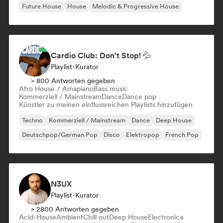
Future House
House
Melodic & Progressive House
Cardio Club: Don't Stop! 💦
Playlist-Kurator
> 800 Antworten gegeben
Afro House / Amapiano
Bass music
Kommerziell / Mainstream
Dance
Dance pop
Künstler zu meinen einflussreichen Playlists hinzufügen
Techno
Kommerziell / Mainstream
Dance
Deep House
Deutschpop/German Pop
Disco
Elektropop
French Pop
N3UX
Playlist-Kurator
> 2800 Antworten gegeben
Acid-House
Ambient
Chill out
Deep House
Electronica