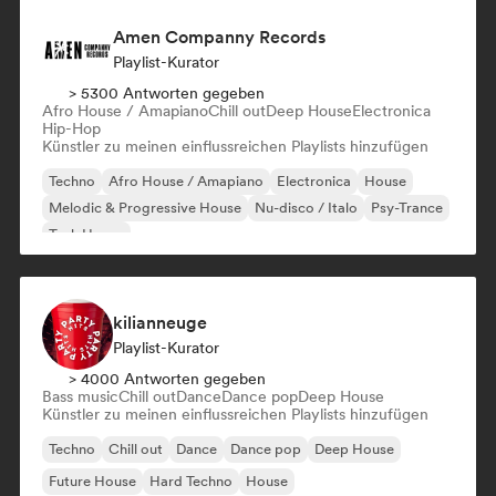
Amen Companny Records
Playlist-Kurator
> 5300 Antworten gegeben
Afro House / Amapiano
Chill out
Deep House
Electronica
Hip-Hop
Künstler zu meinen einflussreichen Playlists hinzufügen
Techno
Afro House / Amapiano
Electronica
House
Melodic & Progressive House
Nu-disco / Italo
Psy-Trance
Tech House
kilianneuge
Playlist-Kurator
> 4000 Antworten gegeben
Bass music
Chill out
Dance
Dance pop
Deep House
Künstler zu meinen einflussreichen Playlists hinzufügen
Techno
Chill out
Dance
Dance pop
Deep House
Future House
Hard Techno
House