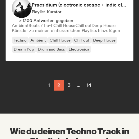
Praesidium (electronic escape + indie electronic + sad songs for doomers)
Playlist-Kurator
> 1200 Antworten gegeben
Ambient
Beats / Lo-fi
Chill House
Chill out
Deep House
Künstler zu meinen einflussreichen Playlists hinzufügen
Techno
Ambient
Chill House
Chill out
Deep House
Dream Pop
Drum and Bass
Electronica
1
2
3
...
14
Wie du deinen Techno Track in