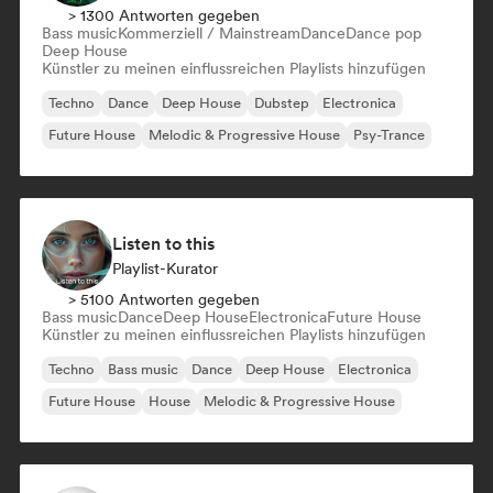
> 1300 Antworten gegeben
Bass music
Kommerziell / Mainstream
Dance
Dance pop
Deep House
Künstler zu meinen einflussreichen Playlists hinzufügen
Techno
Dance
Deep House
Dubstep
Electronica
Future House
Melodic & Progressive House
Psy-Trance
Listen to this
Playlist-Kurator
> 5100 Antworten gegeben
Bass music
Dance
Deep House
Electronica
Future House
Künstler zu meinen einflussreichen Playlists hinzufügen
Techno
Bass music
Dance
Deep House
Electronica
Future House
House
Melodic & Progressive House