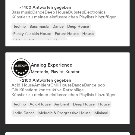
> 1400 Antworten gegeben
Bass music
Dance
Deep House
Dubstep
Electronica
Künstler zu meinen einflussreichen Playlists hinzufügen
Techno
Bass music
Dance
Deep House
Funky / Jackin House
Future House
House
Melodic & Progressive House
Analog Experience
Mentorin, Playlist-Kurator
> 2100 Antworten gegeben
Acid-House
Ambient
Chill House
Dance
Dance pop
Gib Künstlern konstruktive Ratschläge
Künstler zu meinen einflussreichen Playlists hinzufügen
Techno
Acid-House
Ambient
Deep House
House
Indie-Dance
Melodic & Progressive House
Minimal