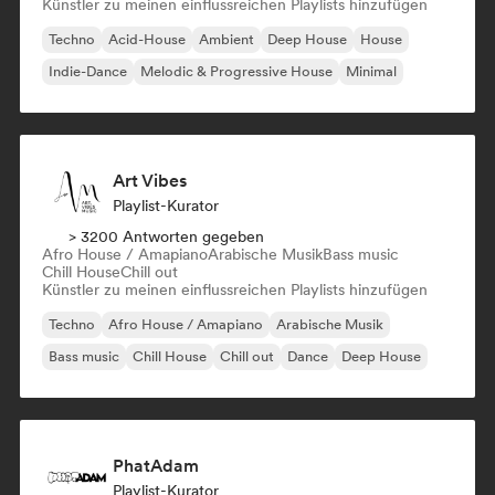
Künstler zu meinen einflussreichen Playlists hinzufügen
Techno
Acid-House
Ambient
Deep House
House
Indie-Dance
Melodic & Progressive House
Minimal
Art Vibes
Playlist-Kurator
> 3200 Antworten gegeben
Afro House / Amapiano
Arabische Musik
Bass music
Chill House
Chill out
Künstler zu meinen einflussreichen Playlists hinzufügen
Techno
Afro House / Amapiano
Arabische Musik
Bass music
Chill House
Chill out
Dance
Deep House
PhatAdam
Playlist-Kurator