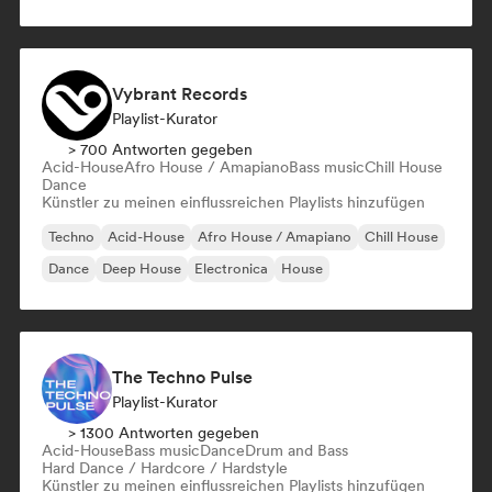
Vybrant Records
Playlist-Kurator
> 700 Antworten gegeben
Acid-House
Afro House / Amapiano
Bass music
Chill House
Dance
Künstler zu meinen einflussreichen Playlists hinzufügen
Techno
Acid-House
Afro House / Amapiano
Chill House
Dance
Deep House
Electronica
House
The Techno Pulse
Playlist-Kurator
> 1300 Antworten gegeben
Acid-House
Bass music
Dance
Drum and Bass
Hard Dance / Hardcore / Hardstyle
Künstler zu meinen einflussreichen Playlists hinzufügen