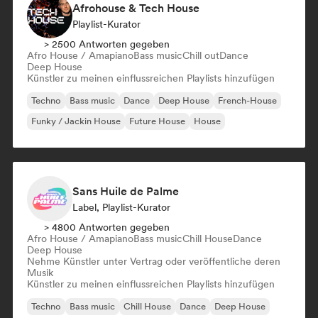
Afrohouse & Tech House
Playlist-Kurator
> 2500 Antworten gegeben
Afro House / Amapiano
Bass music
Chill out
Dance
Deep House
Künstler zu meinen einflussreichen Playlists hinzufügen
Techno
Bass music
Dance
Deep House
French-House
Funky / Jackin House
Future House
House
Sans Huile de Palme
Label, Playlist-Kurator
> 4800 Antworten gegeben
Afro House / Amapiano
Bass music
Chill House
Dance
Deep House
Nehme Künstler unter Vertrag oder veröffentliche deren
Musik
Künstler zu meinen einflussreichen Playlists hinzufügen
Techno
Bass music
Chill House
Dance
Deep House