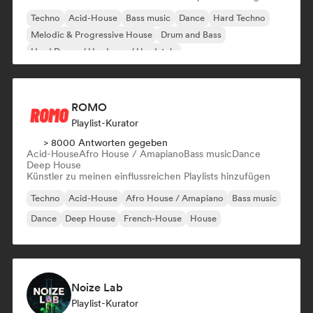
Techno
Acid-House
Bass music
Dance
Hard Techno
Melodic & Progressive House
Drum and Bass
Hard Dance / Hardcore / Hardstyle
ROMO
Playlist-Kurator
> 8000 Antworten gegeben
Acid-House
Afro House / Amapiano
Bass music
Dance
Deep House
Künstler zu meinen einflussreichen Playlists hinzufügen
Techno
Acid-House
Afro House / Amapiano
Bass music
Dance
Deep House
French-House
House
Noize Lab
Playlist-Kurator