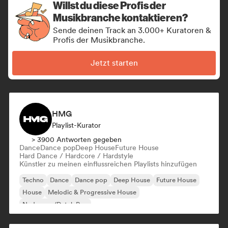
Willst du diese Profis der
Musikbranche kontaktieren?
Sende deinen Track an 3.000+ Kuratoren &
Profis der Musikbranche.
Jetzt starten
HMG
Playlist-Kurator
> 3900 Antworten gegeben
Dance
Dance pop
Deep House
Future House
Hard Dance / Hardcore / Hardstyle
Künstler zu meinen einflussreichen Playlists hinzufügen
Techno
Dance
Dance pop
Deep House
Future House
House
Melodic & Progressive House
Nederpop/Dutch Pop