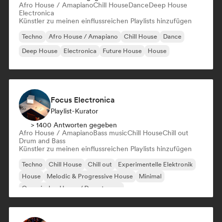
Afro House / Amapiano
Chill House
Dance
Deep House
Electronica
Künstler zu meinen einflussreichen Playlists hinzufügen
Techno
Afro House / Amapiano
Chill House
Dance
Deep House
Electronica
Future House
House
Focus Electronica
Playlist-Kurator
> 1400 Antworten gegeben
Afro House / Amapiano
Bass music
Chill House
Chill out
Drum and Bass
Künstler zu meinen einflussreichen Playlists hinzufügen
Techno
Chill House
Chill out
Experimentelle Elektronik
House
Melodic & Progressive House
Minimal
Organischer House / Downtempo