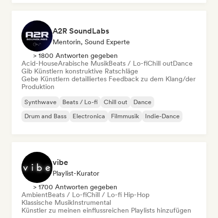
A2R SoundLabs
Mentorin, Sound Experte
> 1800 Antworten gegeben
Acid-House
Arabische Musik
Beats / Lo-fi
Chill out
Dance
Gib Künstlern konstruktive Ratschläge
Gebe Künstlern detailliertes Feedback zu dem Klang/der
Produktion
Synthwave
Beats / Lo-fi
Chill out
Dance
Drum and Bass
Electronica
Filmmusik
Indie-Dance
vibe
Playlist-Kurator
> 1700 Antworten gegeben
Ambient
Beats / Lo-fi
Chill / Lo-fi Hip-Hop
Klassische Musik
Instrumental
Künstler zu meinen einflussreichen Playlists hinzufügen