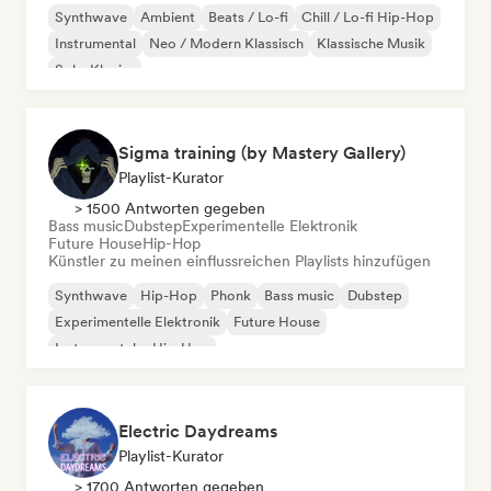
Synthwave
Ambient
Beats / Lo-fi
Chill / Lo-fi Hip-Hop
Instrumental
Neo / Modern Klassisch
Klassische Musik
Solo-Klavier
Sigma training (by Mastery Gallery)
Playlist-Kurator
> 1500 Antworten gegeben
Bass music
Dubstep
Experimentelle Elektronik
Future House
Hip-Hop
Künstler zu meinen einflussreichen Playlists hinzufügen
Synthwave
Hip-Hop
Phonk
Bass music
Dubstep
Experimentelle Elektronik
Future House
Instrumentaler Hip-Hop
Electric Daydreams
Playlist-Kurator
> 1700 Antworten gegeben