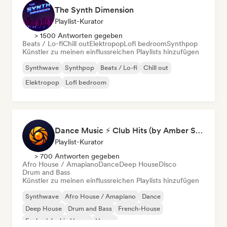
The Synth Dimension
Playlist-Kurator
> 1500 Antworten gegeben
Beats / Lo-fi
Chill out
Elektropop
Lofi bedroom
Synthpop
Künstler zu meinen einflussreichen Playlists hinzufügen
Synthwave
Synthpop
Beats / Lo-fi
Chill out
Elektropop
Lofi bedroom
Dance Music ⚡ Club Hits (by Amber Sounds)
Playlist-Kurator
> 700 Antworten gegeben
Afro House / Amapiano
Dance
Deep House
Disco
Drum and Bass
Künstler zu meinen einflussreichen Playlists hinzufügen
Synthwave
Afro House / Amapiano
Dance
Deep House
Drum and Bass
French-House
Funky / Jackin House
House