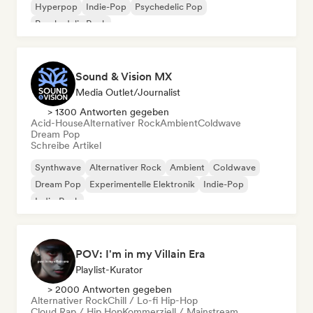
Hyperpop
Indie-Pop
Psychedelic Pop
Psychedelic Rock
Sound & Vision MX
Media Outlet/Journalist
> 1300 Antworten gegeben
Acid-House
Alternativer Rock
Ambient
Coldwave
Dream Pop
Schreibe Artikel
Synthwave
Alternativer Rock
Ambient
Coldwave
Dream Pop
Experimentelle Elektronik
Indie-Pop
Indie-Rock
POV: I'm in my Villain Era
Playlist-Kurator
> 2000 Antworten gegeben
Alternativer Rock
Chill / Lo-fi Hip-Hop
Cloud Rap / Hip Hop
Kommerziell / Mainstream