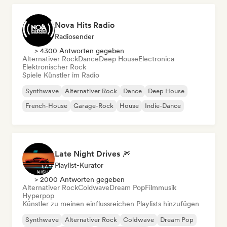
Nova Hits Radio
Radiosender
> 4300 Antworten gegeben
Alternativer Rock
Dance
Deep House
Electronica
Elektronischer Rock
Spiele Künstler im Radio
Synthwave
Alternativer Rock
Dance
Deep House
French-House
Garage-Rock
House
Indie-Dance
Late Night Drives 🎆
Playlist-Kurator
> 2000 Antworten gegeben
Alternativer Rock
Coldwave
Dream Pop
Filmmusik
Hyperpop
Künstler zu meinen einflussreichen Playlists hinzufügen
Synthwave
Alternativer Rock
Coldwave
Dream Pop