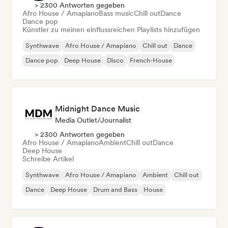
> 2300 Antworten gegeben
Afro House / Amapiano
Bass music
Chill out
Dance
Dance pop
Künstler zu meinen einflussreichen Playlists hinzufügen
Synthwave
Afro House / Amapiano
Chill out
Dance
Dance pop
Deep House
Disco
French-House
Midnight Dance Music
Media Outlet/Journalist
> 2300 Antworten gegeben
Afro House / Amapiano
Ambient
Chill out
Dance
Deep House
Schreibe Artikel
Synthwave
Afro House / Amapiano
Ambient
Chill out
Dance
Deep House
Drum and Bass
House