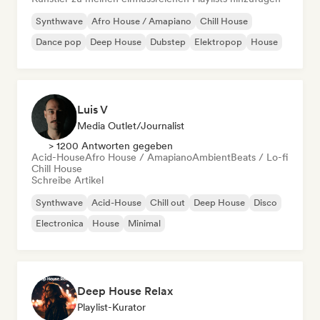
Synthwave
Afro House / Amapiano
Chill House
Dance pop
Deep House
Dubstep
Elektropop
House
Luis V
Media Outlet/Journalist
> 1200 Antworten gegeben
Acid-House
Afro House / Amapiano
Ambient
Beats / Lo-fi
Chill House
Schreibe Artikel
Synthwave
Acid-House
Chill out
Deep House
Disco
Electronica
House
Minimal
Deep House Relax
Playlist-Kurator