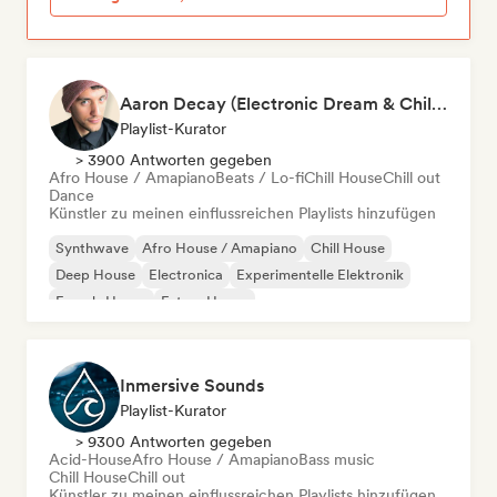
Aaron Decay (Electronic Dream & Chill Electronic Dream playlists)
Playlist-Kurator
> 3900 Antworten gegeben
Afro House / Amapiano
Beats / Lo-fi
Chill House
Chill out
Dance
Künstler zu meinen einflussreichen Playlists hinzufügen
Synthwave
Afro House / Amapiano
Chill House
Deep House
Electronica
Experimentelle Elektronik
French-House
Future House
Inmersive Sounds
Playlist-Kurator
> 9300 Antworten gegeben
Acid-House
Afro House / Amapiano
Bass music
Chill House
Chill out
Künstler zu meinen einflussreichen Playlists hinzufügen