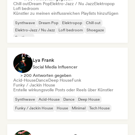
Chill out
Dream Pop
Elektro-Jazz / Nu Jazz
Elektropop
Lofi bedroom
Künstler zu meinen einflussreichen Playlists hinzufügen
Synthwave
Dream Pop
Elektropop
Chill out
Elektro-Jazz / Nu Jazz
Lofi bedroom
Shoegaze
Synthpop
Lya Frank
Social Media Influencer
> 200 Antworten gegeben
Acid-House
Dance
Deep House
Funk
Funky / Jackin House
Erstelle wirkungsvolle Posts oder Reels über Künstler
Synthwave
Acid-House
Dance
Deep House
Funky / Jackin House
House
Minimal
Tech House