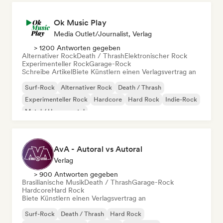
Ok Music Play
Media Outlet/Journalist, Verlag
> 1200 Antworten gegeben
Alternativer Rock
Death / Thrash
Elektronischer Rock
Experimenteller Rock
Garage-Rock
Schreibe Artikel
Biete Künstlern einen Verlagsvertrag an
Surf-Rock
Alternativer Rock
Death / Thrash
Experimenteller Rock
Hardcore
Hard Rock
Indie-Rock
Metal / Heavy metal
AvA - Autoral vs Autoral
Verlag
> 900 Antworten gegeben
Brasilianische Musik
Death / Thrash
Garage-Rock
Hardcore
Hard Rock
Biete Künstlern einen Verlagsvertrag an
Surf-Rock
Death / Thrash
Hard Rock