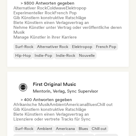
> 9300 Antworten gegeben
Alternativer Rock
Coldwave
Elektropop
Experimenteller Rock
French Pop
Gib Künstlern konstruktive Ratschläge
Biete Künstlern einen Verlagsvertrag an
Nehme Künstler unter Vertrag oder veröffentliche deren
Musik
Manage Künstler in ihrer Karriere
Surf-Rock
Alternativer Rock
Elektropop
French Pop
Hip-Hop
Indie-Pop
Indie-Rock
Nouvelle
First Original Music
Mentorin, Verlag, Sync Supervisor
> 400 Antworten gegeben
Afrikanische Musik
Ambient
Americana
Blues
Chill out
Gib Künstlern konstruktive Ratschläge
Biete Künstlern einen Verlagsvertrag an
Lizenziere oder vertrete Tracks für Sync
Surf-Rock
Ambient
Americana
Blues
Chill out