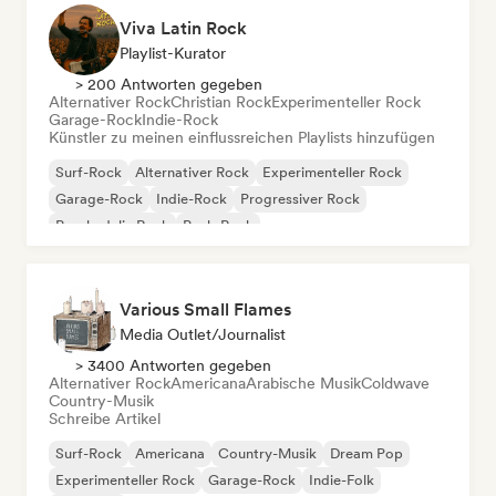
Viva Latin Rock
Playlist-Kurator
> 200 Antworten gegeben
Alternativer Rock
Christian Rock
Experimenteller Rock
Garage-Rock
Indie-Rock
Künstler zu meinen einflussreichen Playlists hinzufügen
Surf-Rock
Alternativer Rock
Experimenteller Rock
Garage-Rock
Indie-Rock
Progressiver Rock
Psychedelic Rock
Punk-Rock
Various Small Flames
Media Outlet/Journalist
> 3400 Antworten gegeben
Alternativer Rock
Americana
Arabische Musik
Coldwave
Country-Musik
Schreibe Artikel
Surf-Rock
Americana
Country-Musik
Dream Pop
Experimenteller Rock
Garage-Rock
Indie-Folk