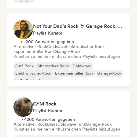
Indie-Pop
Not Your Dad’s Rock 🤘 Garage Rock, Alt-Rock & Indie Anthems
Playlist-Kurator
> 1200 Antworten gegeben
Alternativer Rock
Coldwave
Elektronischer Rock
Experimenteller Rock
Garage-Rock
Künstler zu meinen einflussreichen Playlists hinzufügen
Surf-Rock
Alternativer Rock
Coldwave
Elektronischer Rock
Experimenteller Rock
Garage-Rock
Indie-Rock
New wave
GYM Rock
Playlist-Kurator
> 4200 Antworten gegeben
Alternativer Rock
Blues
Coldwave
Funk
Garage-Rock
Künstler zu meinen einflussreichen Playlists hinzufügen