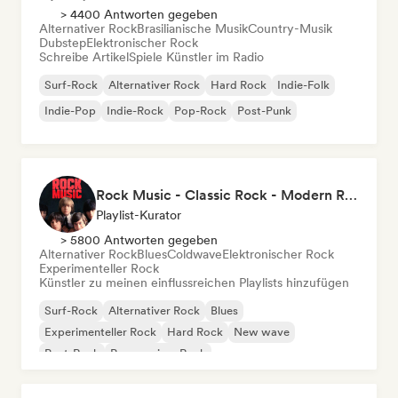
> 4400 Antworten gegeben
Alternativer Rock
Brasilianische Musik
Country-Musik
Dubstep
Elektronischer Rock
Schreibe Artikel
Spiele Künstler im Radio
Surf-Rock
Alternativer Rock
Hard Rock
Indie-Folk
Indie-Pop
Indie-Rock
Pop-Rock
Post-Punk
Rock Music - Classic Rock - Modern Rock
Playlist-Kurator
> 5800 Antworten gegeben
Alternativer Rock
Blues
Coldwave
Elektronischer Rock
Experimenteller Rock
Künstler zu meinen einflussreichen Playlists hinzufügen
Surf-Rock
Alternativer Rock
Blues
Experimenteller Rock
Hard Rock
New wave
Post-Rock
Progressiver Rock