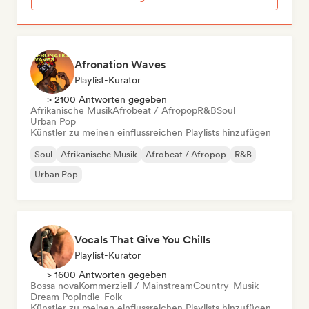
Afronation Waves
Playlist-Kurator
> 2100 Antworten gegeben
Afrikanische Musik
Afrobeat / Afropop
R&B
Soul
Urban Pop
Künstler zu meinen einflussreichen Playlists hinzufügen
Soul
Afrikanische Musik
Afrobeat / Afropop
R&B
Urban Pop
Vocals That Give You Chills
Playlist-Kurator
> 1600 Antworten gegeben
Bossa nova
Kommerziell / Mainstream
Country-Musik
Dream Pop
Indie-Folk
Künstler zu meinen einflussreichen Playlists hinzufügen