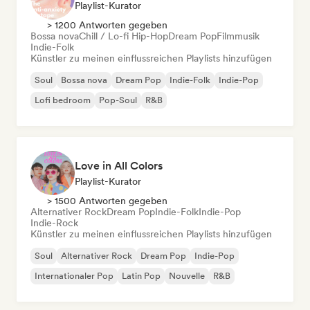
Playlist-Kurator
> 1200 Antworten gegeben
Bossa nova
Chill / Lo-fi Hip-Hop
Dream Pop
Filmmusik
Indie-Folk
Künstler zu meinen einflussreichen Playlists hinzufügen
Soul
Bossa nova
Dream Pop
Indie-Folk
Indie-Pop
Lofi bedroom
Pop-Soul
R&B
Love in All Colors
Playlist-Kurator
> 1500 Antworten gegeben
Alternativer Rock
Dream Pop
Indie-Folk
Indie-Pop
Indie-Rock
Künstler zu meinen einflussreichen Playlists hinzufügen
Soul
Alternativer Rock
Dream Pop
Indie-Pop
Internationaler Pop
Latin Pop
Nouvelle
R&B