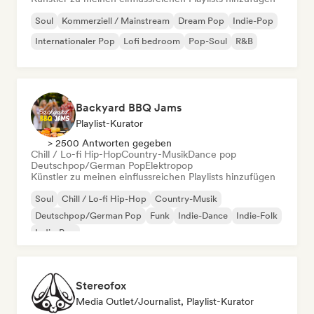
Soul
Kommerziell / Mainstream
Dream Pop
Indie-Pop
Internationaler Pop
Lofi bedroom
Pop-Soul
R&B
Backyard BBQ Jams
Playlist-Kurator
> 2500 Antworten gegeben
Chill / Lo-fi Hip-Hop
Country-Musik
Dance pop
Deutschpop/German Pop
Elektropop
Künstler zu meinen einflussreichen Playlists hinzufügen
Soul
Chill / Lo-fi Hip-Hop
Country-Musik
Deutschpop/German Pop
Funk
Indie-Dance
Indie-Folk
Indie-Pop
Stereofox
Media Outlet/Journalist, Playlist-Kurator