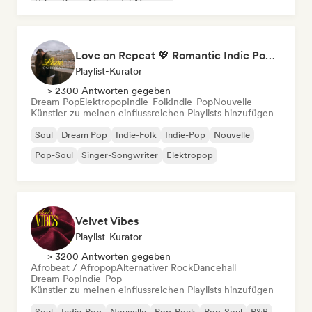
Urban Pop
Afrobeat / Afropop
Love on Repeat 💖 Romantic Indie Pop, Neo Soul & Singer-Songwriter
Playlist-Kurator
> 2300 Antworten gegeben
Dream Pop
Elektropop
Indie-Folk
Indie-Pop
Nouvelle
Künstler zu meinen einflussreichen Playlists hinzufügen
Soul
Dream Pop
Indie-Folk
Indie-Pop
Nouvelle
Pop-Soul
Singer-Songwriter
Elektropop
Velvet Vibes
Playlist-Kurator
> 3200 Antworten gegeben
Afrobeat / Afropop
Alternativer Rock
Dancehall
Dream Pop
Indie-Pop
Künstler zu meinen einflussreichen Playlists hinzufügen
Soul
Indie-Pop
Nouvelle
Pop-Rock
Pop-Soul
R&B