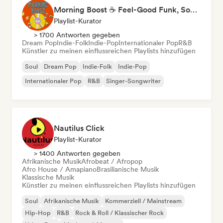
Morning Boost ☕ Feel-Good Funk, Soul & Neo-Soul to Wake Up
Playlist-Kurator
> 1700 Antworten gegeben
Dream Pop
Indie-Folk
Indie-Pop
Internationaler Pop
R&B
Künstler zu meinen einflussreichen Playlists hinzufügen
Soul
Dream Pop
Indie-Folk
Indie-Pop
Internationaler Pop
R&B
Singer-Songwriter
Nautilus Click
Playlist-Kurator
> 1400 Antworten gegeben
Afrikanische Musik
Afrobeat / Afropop
Afro House / Amapiano
Brasilianische Musik
Klassische Musik
Künstler zu meinen einflussreichen Playlists hinzufügen
Soul
Afrikanische Musik
Kommerziell / Mainstream
Hip-Hop
R&B
Rock & Roll / Klassischer Rock