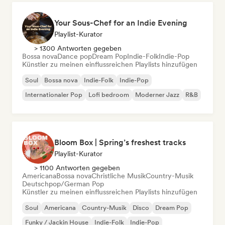
Your Sous-Chef for an Indie Evening
Playlist-Kurator
> 1300 Antworten gegeben
Bossa nova
Dance pop
Dream Pop
Indie-Folk
Indie-Pop
Künstler zu meinen einflussreichen Playlists hinzufügen
Soul
Bossa nova
Indie-Folk
Indie-Pop
Internationaler Pop
Lofi bedroom
Moderner Jazz
R&B
Bloom Box | Spring’s freshest tracks
Playlist-Kurator
> 1100 Antworten gegeben
Americana
Bossa nova
Christliche Musik
Country-Musik
Deutschpop/German Pop
Künstler zu meinen einflussreichen Playlists hinzufügen
Soul
Americana
Country-Musik
Disco
Dream Pop
Funky / Jackin House
Indie-Folk
Indie-Pop