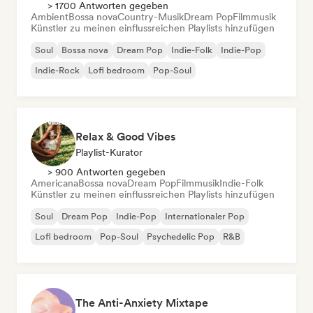
> 1700 Antworten gegeben
Ambient
Bossa nova
Country-Musik
Dream Pop
Filmmusik
Künstler zu meinen einflussreichen Playlists hinzufügen
Soul
Bossa nova
Dream Pop
Indie-Folk
Indie-Pop
Indie-Rock
Lofi bedroom
Pop-Soul
Relax & Good Vibes
Playlist-Kurator
> 900 Antworten gegeben
Americana
Bossa nova
Dream Pop
Filmmusik
Indie-Folk
Künstler zu meinen einflussreichen Playlists hinzufügen
Soul
Dream Pop
Indie-Pop
Internationaler Pop
Lofi bedroom
Pop-Soul
Psychedelic Pop
R&B
The Anti-Anxiety Mixtape