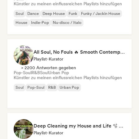
Künstler zu meinen einflussreichen Playlists hinzufügen
Soul
Dance
Deep House
Funk
Funky / Jackin House
House
Indie-Pop
Nu-disco / Italo
All Soul, No Fouls 🔥 Smooth Contemporary R&B & Neo Soul
Playlist-Kurator
> 2200 Antworten gegeben
Pop-Soul
R&B
Soul
Urban Pop
Künstler zu meinen einflussreichen Playlists hinzufügen
Soul
Pop-Soul
R&B
Urban Pop
Deep Cleaning my House and Life 🫧 Bedroom Pop & Indie Pop
Playlist-Kurator