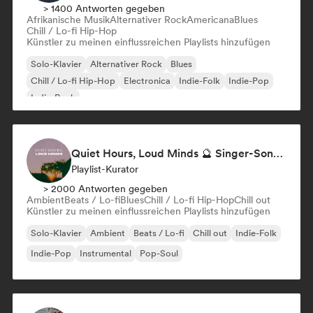
> 1400 Antworten gegeben
Afrikanische Musik
Alternativer Rock
Americana
Blues
Chill / Lo-fi Hip-Hop
Künstler zu meinen einflussreichen Playlists hinzufügen
Solo-Klavier
Alternativer Rock
Blues
Chill / Lo-fi Hip-Hop
Electronica
Indie-Folk
Indie-Pop
Indie-Rock
Quiet Hours, Loud Minds 🔮 Singer-Songwriter, Bedroom Pop & Dream Pop
Playlist-Kurator
> 2000 Antworten gegeben
Ambient
Beats / Lo-fi
Blues
Chill / Lo-fi Hip-Hop
Chill out
Künstler zu meinen einflussreichen Playlists hinzufügen
Solo-Klavier
Ambient
Beats / Lo-fi
Chill out
Indie-Folk
Indie-Pop
Instrumental
Pop-Soul