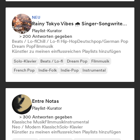
NEU
Rainy Tokyo Vibes 🌧️ Singer-Songwriter, Dream Pop & Neoclassical
Playlist-Kurator
> 200 Antworten gegeben
Beats / Lo-fi
Chill / Lo-fi Hip-Hop
Deutschpop/German Pop
Dream Pop
Filmmusik
Künstler zu meinen einflussreichen Playlists hinzufügen
Solo-Klavier
Beats / Lo-fi
Dream Pop
Filmmusik
French Pop
Indie-Folk
Indie-Pop
Instrumental
Entre Notas
Playlist-Kurator
> 300 Antworten gegeben
Klassische Musik
Filmmusik
Instrumental
Neo / Modern Klassisch
Solo-Klavier
Künstler zu meinen einflussreichen Playlists hinzufügen