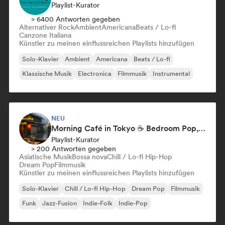
Playlist-Kurator
> 6400 Antworten gegeben
Alternativer Rock
Ambient
Americana
Beats / Lo-fi
Canzone Italiana
Künstler zu meinen einflussreichen Playlists hinzufügen
Solo-Klavier
Ambient
Americana
Beats / Lo-fi
Klassische Musik
Electronica
Filmmusik
Instrumental
NEU
Morning Café in Tokyo ☕ Bedroom Pop, Indie & Dream Pop
Playlist-Kurator
> 200 Antworten gegeben
Asiatische Musik
Bossa nova
Chill / Lo-fi Hip-Hop
Dream Pop
Filmmusik
Künstler zu meinen einflussreichen Playlists hinzufügen
Solo-Klavier
Chill / Lo-fi Hip-Hop
Dream Pop
Filmmusik
Funk
Jazz-Fusion
Indie-Folk
Indie-Pop