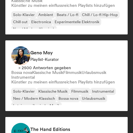
Klassische Musik
Künstler zu meinen einflussreichen Playlists hinzufügen
Solo-Klavier
Ambient
Beats / Lo-fi
Chill / Lo-fi Hip-Hop
Chill out
Electronica
Experimentelle Elektronik
Neo / Modern Klassisch
Geno Moy
Playlist-Kurator
> 2500 Antworten gegeben
Bossa nova
Klassische Musik
Filmmusik
Urlaubsmusik
Instrumental
Künstler zu meinen einflussreichen Playlists hinzufügen
Solo-Klavier
Klassische Musik
Filmmusik
Instrumental
Neo / Modern Klassisch
Bossa nova
Urlaubsmusik
Lateinamerikanische Musik
The Hand Editions