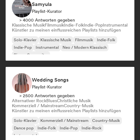
Samyula
Playlist-Kurator
> 4000 Antworten gegeben
Klassische Musik
Filmmusik
Indie-Folk
Indie-Pop
Instrumental
Künstler zu meinen einflussreichen Playlists hinzufügen
Solo-Klavier
Klassische Musik
Filmmusik
Indie-Folk
Indie-Pop
Instrumental
Neo / Modern Klassisch
Singer-Songwriter
Wedding Songs
Playlist-Kurator
> 2500 Antworten gegeben
Alternativer Rock
Blues
Christliche Musik
Kommerziell / Mainstream
Country-Musik
Künstler zu meinen einflussreichen Playlists hinzufügen
Solo-Klavier
Kommerziell / Mainstream
Country-Musik
Dance pop
Indie-Folk
Indie-Pop
Indie-Rock
Instrumental