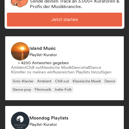
Sende deinen Track an 3.000+ Kuratoren &
Profis der Musikbranche.
Jetzt starten
Island Music
Playlist-Kurator
> 4200 Antworten gegeben
Ambient
Chill out
Klassische Musik
Dancehall
Dance
Künstler zu meinen einflussreichen Playlists hinzufügen
Solo-Klavier
Ambient
Chill out
Klassische Musik
Dance
Dance pop
Filmmusik
Indie-Folk
Moondog Playlists
Playlist-Kurator