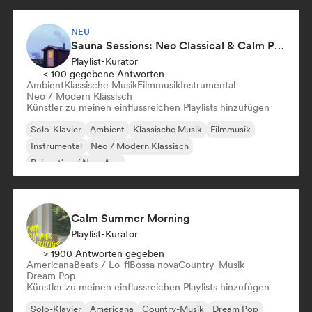
NEU
Sauna Sessions: Neo Classical & Calm Piano
Playlist-Kurator
< 100 gegebene Antworten
Ambient
Klassische Musik
Filmmusik
Instrumental
Neo / Modern Klassisch
Künstler zu meinen einflussreichen Playlists hinzufügen
Solo-Klavier
Ambient
Klassische Musik
Filmmusik
Instrumental
Neo / Modern Klassisch
Relaxation / New Age
Calm Summer Morning
Playlist-Kurator
> 1900 Antworten gegeben
Americana
Beats / Lo-fi
Bossa nova
Country-Musik
Dream Pop
Künstler zu meinen einflussreichen Playlists hinzufügen
Solo-Klavier
Americana
Country-Musik
Dream Pop