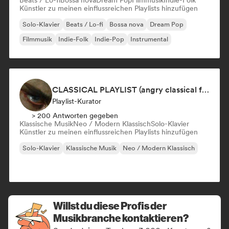
Beats / Lo-fi
Bossa nova
Dream Pop
Filmmusik
Indie-Folk
Künstler zu meinen einflussreichen Playlists hinzufügen
Solo-Klavier
Beats / Lo-fi
Bossa nova
Dream Pop
Filmmusik
Indie-Folk
Indie-Pop
Instrumental
CLASSICAL PLAYLIST (angry classical for writing)
Playlist-Kurator
> 200 Antworten gegeben
Klassische Musik
Neo / Modern Klassisch
Solo-Klavier
Künstler zu meinen einflussreichen Playlists hinzufügen
Solo-Klavier
Klassische Musik
Neo / Modern Klassisch
Willst du diese Profis der
Musikbranche kontaktieren?