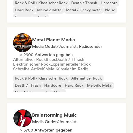
Rock & Roll / Klassischer Rock
Death / Thrash
Hardcore
Hard Rock
Melodic Metal
Metal / Heavy metal
Noise
Progressiver Rock
Metal Planet Media
Media Outlet/Journalist, Radiosender
> 2900 Antworten gegeben
Alternativer Rock
Blues
Death / Thrash
Elektronischer Rock
Experimenteller Rock
Schreibe Artikel
Spiele Künstler im Radio
Rock & Roll / Klassischer Rock
Alternativer Rock
Death / Thrash
Hardcore
Hard Rock
Melodic Metal
Metal / Heavy metal
Noise
Brainstorming Music
Media Outlet/Journalist
> 3700 Antworten gegeben