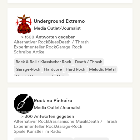
Underground Extremo
Media Outlet/Journalist
> 1500 Antworten gegeben
Alternativer Rock
Blues
Death / Thrash
Experimenteller Rock
Garage-Rock
Schreibe Artikel
Rock & Roll / Klassischer Rock
Death / Thrash
Garage-Rock
Hardcore
Hard Rock
Melodic Metal
Metal / Heavy metal
Noise
Rock no Pinheiro
Media Outlet/Journalist
> 300 Antworten gegeben
Alternativer Rock
Brasilianische Musik
Death / Thrash
Experimenteller Rock
Garage-Rock
Spiele Künstler im Radio