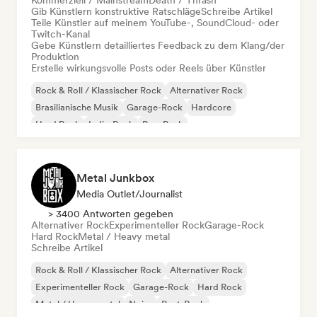
Kommerziell / Mainstream
Death / Thrash
Gib Künstlern konstruktive Ratschläge
Schreibe Artikel
Teile Künstler auf meinem YouTube-, SoundCloud- oder
Twitch-Kanal
Gebe Künstlern detailliertes Feedback zu dem Klang/der
Produktion
Erstelle wirkungsvolle Posts oder Reels über Künstler
Rock & Roll / Klassischer Rock
Alternativer Rock
Brasilianische Musik
Garage-Rock
Hardcore
Hard Rock
Indie-Rock
Pop-Punk
Metal Junkbox
Media Outlet/Journalist
> 3400 Antworten gegeben
Alternativer Rock
Experimenteller Rock
Garage-Rock
Hard Rock
Metal / Heavy metal
Schreibe Artikel
Rock & Roll / Klassischer Rock
Alternativer Rock
Experimenteller Rock
Garage-Rock
Hard Rock
Metal / Heavy metal
Noise
Post-Rock