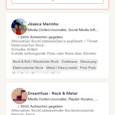
Jéssica Marinho
Media Outlet/Journalist, Social Media Influencer
> 2200 Antworten gegeben
Alternativer Rock
Coldwave
Dance pop
Death / Thrash
Elektronischer Rock
Schreibe Artikel
Erstelle wirkungsvolle Posts oder Reels über Künstler
Rock & Roll / Klassischer Rock
Coldwave
Dance pop
Elektronischer Rock
Metal / Heavy metal
Post-Punk
Post-Rock
Progressiver Rock
Dreamfuss - Rock & Metal
Media Outlet/Journalist, Playlist-Kurator, Social Media Influencer
> 3500 Antworten gegeben
Alternativer Rock
Coldwave
Indie-Rock
Instrumental
Melodic Metal