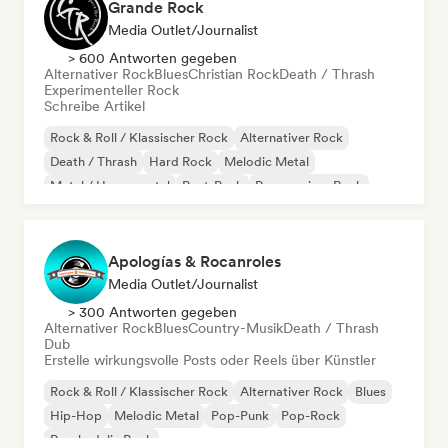
Grande Rock
Media Outlet/Journalist
> 600 Antworten gegeben
Alternativer Rock
Blues
Christian Rock
Death / Thrash
Experimenteller Rock
Schreibe Artikel
Rock & Roll / Klassischer Rock
Alternativer Rock
Death / Thrash
Hard Rock
Melodic Metal
Metal / Heavy metal
Post-Punk
Progressiver Rock
Apologías & Rocanroles
Media Outlet/Journalist
> 300 Antworten gegeben
Alternativer Rock
Blues
Country-Musik
Death / Thrash
Dub
Erstelle wirkungsvolle Posts oder Reels über Künstler
Rock & Roll / Klassischer Rock
Alternativer Rock
Blues
Hip-Hop
Melodic Metal
Pop-Punk
Pop-Rock
Psychedelic Rock