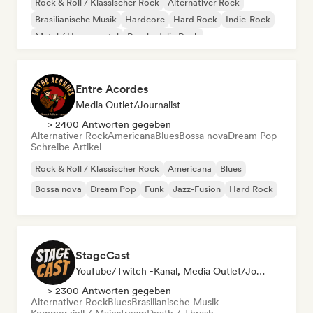
Rock & Roll / Klassischer Rock
Alternativer Rock
Brasilianische Musik
Hardcore
Hard Rock
Indie-Rock
Metal / Heavy metal
Psychedelic Rock
Entre Acordes
Media Outlet/Journalist
> 2400 Antworten gegeben
Alternativer Rock
Americana
Blues
Bossa nova
Dream Pop
Schreibe Artikel
Rock & Roll / Klassischer Rock
Americana
Blues
Bossa nova
Dream Pop
Funk
Jazz-Fusion
Hard Rock
StageCast
YouTube/Twitch -Kanal, Media Outlet/Journalist, Mentorin, Social Media Influencer, Sound Experte
> 2300 Antworten gegeben
Alternativer Rock
Blues
Brasilianische Musik