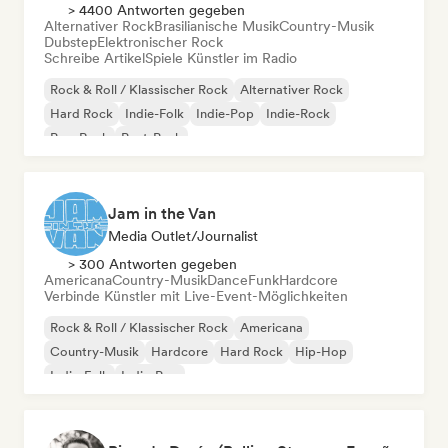
> 4400 Antworten gegeben
Alternativer Rock
Brasilianische Musik
Country-Musik
Dubstep
Elektronischer Rock
Schreibe Artikel
Spiele Künstler im Radio
Rock & Roll / Klassischer Rock
Alternativer Rock
Hard Rock
Indie-Folk
Indie-Pop
Indie-Rock
Pop-Rock
Post-Punk
Jam in the Van
Media Outlet/Journalist
> 300 Antworten gegeben
Americana
Country-Musik
Dance
Funk
Hardcore
Verbinde Künstler mit Live-Event-Möglichkeiten
Rock & Roll / Klassischer Rock
Americana
Country-Musik
Hardcore
Hard Rock
Hip-Hop
Indie-Folk
Indie-Pop