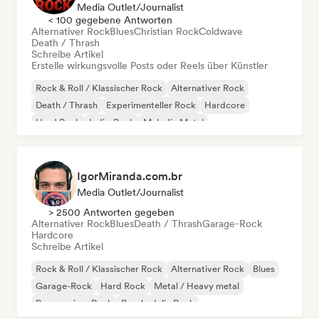
Media Outlet/Journalist
< 100 gegebene Antworten
Alternativer Rock
Blues
Christian Rock
Coldwave
Death / Thrash
Schreibe Artikel
Erstelle wirkungsvolle Posts oder Reels über Künstler
Rock & Roll / Klassischer Rock
Alternativer Rock
Death / Thrash
Experimenteller Rock
Hardcore
Hard Rock
Indie-Rock
Melodic Metal
IgorMiranda.com.br
Media Outlet/Journalist
> 2500 Antworten gegeben
Alternativer Rock
Blues
Death / Thrash
Garage-Rock
Hardcore
Schreibe Artikel
Rock & Roll / Klassischer Rock
Alternativer Rock
Blues
Garage-Rock
Hard Rock
Metal / Heavy metal
Progressiver Rock
Psychedelic Rock