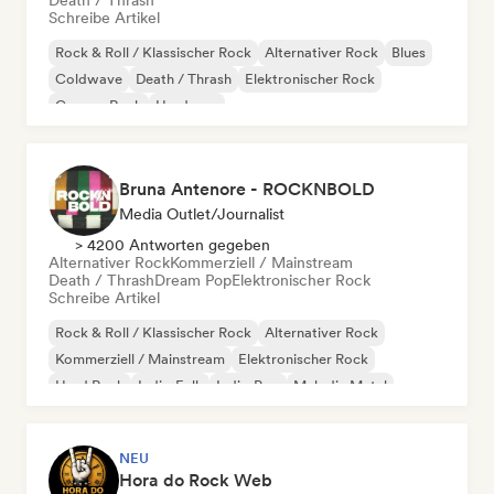
Death / Thrash
Schreibe Artikel
Rock & Roll / Klassischer Rock
Alternativer Rock
Blues
Coldwave
Death / Thrash
Elektronischer Rock
Garage-Rock
Hardcore
Bruna Antenore - ROCKNBOLD
Media Outlet/Journalist
> 4200 Antworten gegeben
Alternativer Rock
Kommerziell / Mainstream
Death / Thrash
Dream Pop
Elektronischer Rock
Schreibe Artikel
Rock & Roll / Klassischer Rock
Alternativer Rock
Kommerziell / Mainstream
Elektronischer Rock
Hard Rock
Indie-Folk
Indie-Pop
Melodic Metal
NEU
Hora do Rock Web