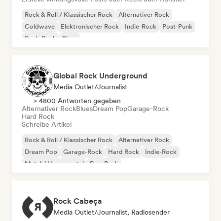
Rock & Roll / Klassischer Rock
Alternativer Rock
Coldwave
Elektronischer Rock
Indie-Rock
Post-Punk
Punk-Rock
Blues
Global Rock Underground
Media Outlet/Journalist
> 4800 Antworten gegeben
Alternativer Rock
Blues
Dream Pop
Garage-Rock
Hard Rock
Schreibe Artikel
Rock & Roll / Klassischer Rock
Alternativer Rock
Dream Pop
Garage-Rock
Hard Rock
Indie-Rock
Metal / Heavy metal
Pop-Punk
Rock Cabeça
Media Outlet/Journalist, Radiosender