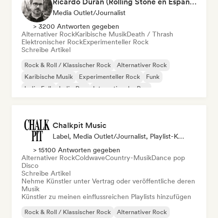
Ricardo Durán (Rolling Stone en Español-Editor-in-chief)
Media Outlet/Journalist
> 3200 Antworten gegeben
Alternativer Rock
Karibische Musik
Death / Thrash
Elektronischer Rock
Experimenteller Rock
Schreibe Artikel
Rock & Roll / Klassischer Rock
Alternativer Rock
Karibische Musik
Experimenteller Rock
Funk
Indie-Folk
Indie-Pop
Internationaler Pop
Chalkpit Music
Label, Media Outlet/Journalist, Playlist-Kurator
> 15100 Antworten gegeben
Alternativer Rock
Coldwave
Country-Musik
Dance pop
Disco
Schreibe Artikel
Nehme Künstler unter Vertrag oder veröffentliche deren
Musik
Künstler zu meinen einflussreichen Playlists hinzufügen
Rock & Roll / Klassischer Rock
Alternativer Rock