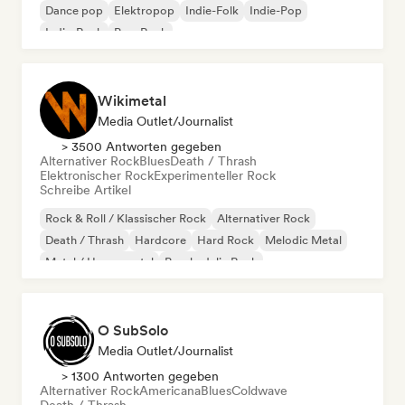
Dance pop
Elektropop
Indie-Folk
Indie-Pop
Indie-Rock
Pop-Rock
Wikimetal
Media Outlet/Journalist
> 3500 Antworten gegeben
Alternativer Rock
Blues
Death / Thrash
Elektronischer Rock
Experimenteller Rock
Schreibe Artikel
Rock & Roll / Klassischer Rock
Alternativer Rock
Death / Thrash
Hardcore
Hard Rock
Melodic Metal
Metal / Heavy metal
Psychedelic Rock
O SubSolo
Media Outlet/Journalist
> 1300 Antworten gegeben
Alternativer Rock
Americana
Blues
Coldwave