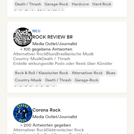
Death / Thrash
Garage-Rock
Hardcore
Hard Rock
Indie-Rock
Melodic Metal
NEU
ROCK REVIEW BR
Media Outlet/Journalist
< 100 gegebene Antworten
Alternativer Rock
Blues
Brasilianische Musik
Country-Musik
Death / Thrash
Erstelle wirkungsvolle Posts oder Reels über Künstler
Rock & Roll / Klassischer Rock
Alternativer Rock
Blues
Country-Musik
Death / Thrash
Garage-Rock
Indie-Folk
Indie-Rock
Corona Rock
Media Outlet/Journalist
> 200 Antworten gegeben
Alternativer Rock
Elektronischer Rock