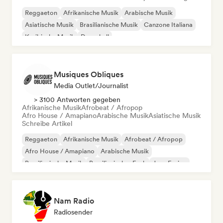
Reggaeton
Afrikanische Musik
Arabische Musik
Asiatische Musik
Brasilianische Musik
Canzone Italiana
Karibische Musik
Dancehall
Musiques Obliques
Media Outlet/Journalist
> 3100 Antworten gegeben
Afrikanische Musik
Afrobeat / Afropop
Afro House / Amapiano
Arabische Musik
Asiatische Musik
Schreibe Artikel
Reggaeton
Afrikanische Musik
Afrobeat / Afropop
Afro House / Amapiano
Arabische Musik
Brasilianische Musik
Brasilianischer Funk
Jazz-Fusion
Nam Radio
Radiosender