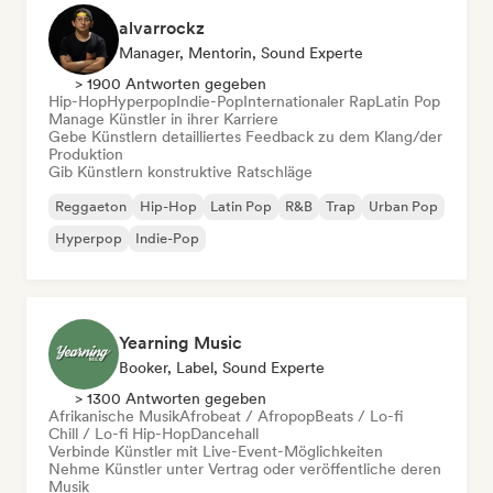
alvarrockz
Manager, Mentorin, Sound Experte
> 1900 Antworten gegeben
Hip-Hop
Hyperpop
Indie-Pop
Internationaler Rap
Latin Pop
Manage Künstler in ihrer Karriere
Gebe Künstlern detailliertes Feedback zu dem Klang/der
Produktion
Gib Künstlern konstruktive Ratschläge
Reggaeton
Hip-Hop
Latin Pop
R&B
Trap
Urban Pop
Hyperpop
Indie-Pop
Yearning Music
Booker, Label, Sound Experte
> 1300 Antworten gegeben
Afrikanische Musik
Afrobeat / Afropop
Beats / Lo-fi
Chill / Lo-fi Hip-Hop
Dancehall
Verbinde Künstler mit Live-Event-Möglichkeiten
Nehme Künstler unter Vertrag oder veröffentliche deren
Musik