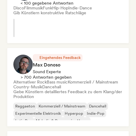
< 100 gegebene Antworten
Disco
Filmmusik
Funk
Hip-Hop
Indie-Dance
Gib Künstlern konstruktive Ratschläge
Eingehendes Feedback
Max Donoso
Sound Experte
> 700 Antworten gegeben
Alternativer Rock
Bass music
Kommerziell / Mainstream
Country-Musik
Dancehall
Gebe Künstlern detailliertes Feedback zu dem Klang/der
Produktion
Reggaeton
Kommerziell / Mainstream
Dancehall
Experimentelle Elektronik
Hyperpop
Indie-Pop
Latin Pop
Melodic & Progressive House