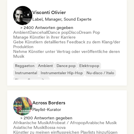
Visconti Olivier
Label, Manager, Sound Experte
> 2400 Antworten gegeben
Ambient
Dancehall
Dance pop
Disco
Dream Pop
Manage Künstler in ihrer Karriere
Gebe Künstlern detailliertes Feedback zu dem Klang/der
Produktion
Nehme Künstler unter Vertrag oder veröffentliche deren
Musik
Reggaeton
Ambient
Dance pop
Elektropop
Instrumental
Instrumentaler Hip-Hop
Nu-disco / Italo
Singer-Songwriter
Across Borders
Playlist-Kurator
> 2100 Antworten gegeben
Afrikanische Musik
Afrobeat / Afropop
Arabische Musik
Asiatische Musik
Bossa nova
Künstler zu meinen einflussreichen Playlists hinzufügen