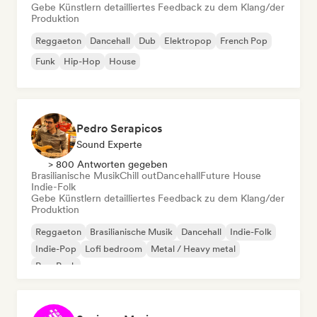
Gebe Künstlern detailliertes Feedback zu dem Klang/der
Produktion
Reggaeton
Dancehall
Dub
Elektropop
French Pop
Funk
Hip-Hop
House
Pedro Serapicos
Sound Experte
> 800 Antworten gegeben
Brasilianische Musik
Chill out
Dancehall
Future House
Indie-Folk
Gebe Künstlern detailliertes Feedback zu dem Klang/der
Produktion
Reggaeton
Brasilianische Musik
Dancehall
Indie-Folk
Indie-Pop
Lofi bedroom
Metal / Heavy metal
Pop-Punk