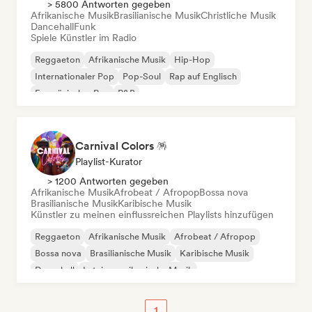
> 5800 Antworten gegeben
Afrikanische Musik
Brasilianische Musik
Christliche Musik
Dancehall
Funk
Spiele Künstler im Radio
Reggaeton
Afrikanische Musik
Hip-Hop
Internationaler Pop
Pop-Soul
Rap auf Englisch
Französischer Rap
R&B
Carnival Colors 🪅
Playlist-Kurator
> 1200 Antworten gegeben
Afrikanische Musik
Afrobeat / Afropop
Bossa nova
Brasilianische Musik
Karibische Musik
Künstler zu meinen einflussreichen Playlists hinzufügen
Reggaeton
Afrikanische Musik
Afrobeat / Afropop
Bossa nova
Brasilianische Musik
Karibische Musik
Dancehall
Lateinamerikanische Musik
1