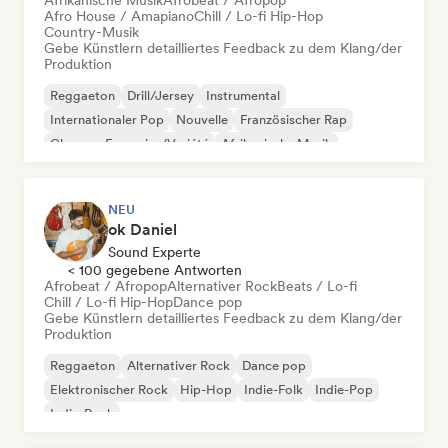
Afrikanische Musik
Afrobeat / Afropop
Afro House / Amapiano
Chill / Lo-fi Hip-Hop
Country-Musik
Gebe Künstlern detailliertes Feedback zu dem Klang/der
Produktion
Reggaeton
Drill/Jersey
Instrumental
Internationaler Pop
Nouvelle
Französischer Rap
Chanson Française/Variété
Afrikanische Musik
NEU
ok Daniel
Sound Experte
< 100 gegebene Antworten
Afrobeat / Afropop
Alternativer Rock
Beats / Lo-fi
Chill / Lo-fi Hip-Hop
Dance pop
Gebe Künstlern detailliertes Feedback zu dem Klang/der
Produktion
Reggaeton
Alternativer Rock
Dance pop
Elektronischer Rock
Hip-Hop
Indie-Folk
Indie-Pop
Indie-Rock