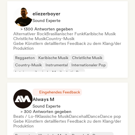
eliezerboyer
Sound Experte
> 1300 Antworten gegeben
Alternativer Rock
Brasilianischer Funk
Karibische Musik
Christliche Musik
Country-Musik
Gebe Künstlern detailliertes Feedback zu dem Klang/der
Produktion
Reggaeton
Karibische Musik
Christliche Musik
Country-Musik
Instrumental
Internationaler Pop
Lateinamerikanische Musik
Latin Pop
Eingehendes Feedback
Always M
Sound Experte
> 300 Antworten gegeben
Beats / Lo-fi
Klassische Musik
Dancehall
Dance
Dance pop
Gebe Künstlern detailliertes Feedback zu dem Klang/der
Produktion