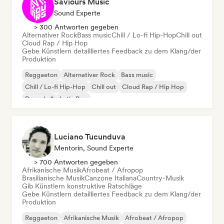
Saviours Music
Sound Experte
> 300 Antworten gegeben
Alternativer Rock
Bass music
Chill / Lo-fi Hip-Hop
Chill out
Cloud Rap / Hip Hop
Gebe Künstlern detailliertes Feedback zu dem Klang/der
Produktion
Reggaeton
Alternativer Rock
Bass music
Chill / Lo-fi Hip-Hop
Chill out
Cloud Rap / Hip Hop
Dancehall
Latin Pop
Luciano Tucunduva
Mentorin, Sound Experte
> 700 Antworten gegeben
Afrikanische Musik
Afrobeat / Afropop
Brasilianische Musik
Canzone Italiana
Country-Musik
Gib Künstlern konstruktive Ratschläge
Gebe Künstlern detailliertes Feedback zu dem Klang/der
Produktion
Reggaeton
Afrikanische Musik
Afrobeat / Afropop