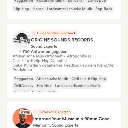
Reggaeton
Klassische Musik
Dancehall
Dance pop
Hip-Hop
House
Lateinamerikanische Musik
Pop-Rock
Eingehendes Feedback
ORIGINE SOUNDS RECORDS
Sound Experte
> 700 Antworten gegeben
Afrikanische Musik
Afrobeat / Afropop
Blues
Chill / Lo-fi Hip-Hop
Dancehall
Gebe Künstlern detailliertes Feedback zu dem Klang/der
Produktion
Reggaeton
Afrikanische Musik
Chill / Lo-fi Hip-Hop
Drill/Jersey
Hip-Hop
Lateinamerikanische Musik
Französischer Rap
R&B
Groover-Experten
Improve Your Music in a 90min Coaching Session
Mentorin, Sound Experte