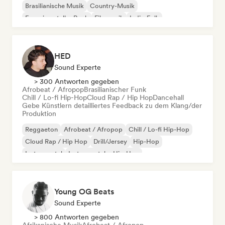
Brasilianische Musik
Country-Musik
Experimenteller Rock
Filmmusik
Indie-Folk
HED
Sound Experte
> 300 Antworten gegeben
Afrobeat / Afropop
Brasilianischer Funk
Chill / Lo-fi Hip-Hop
Cloud Rap / Hip Hop
Dancehall
Gebe Künstlern detailliertes Feedback zu dem Klang/der
Produktion
Reggaeton
Afrobeat / Afropop
Chill / Lo-fi Hip-Hop
Cloud Rap / Hip Hop
Drill/Jersey
Hip-Hop
Instrumental
Instrumentaler Hip-Hop
Young OG Beats
Sound Experte
> 800 Antworten gegeben