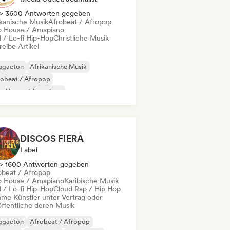
> 3600 Antworten gegeben
ikanische Musik
Afrobeat / Afropop
o House / Amapiano
l / Lo-fi Hip-Hop
Christliche Musik
eibe Artikel
ggaeton
Afrikanische Musik
robeat / Afropop
ro House / Amapiano
ll / Lo-fi Hip-Hop
Hip-Hop
ernationaler Rap
Rap auf Englisch
DISCOS FIERA
Label
> 1600 Antworten gegeben
obeat / Afropop
o House / Amapiano
Karibische Musik
l / Lo-fi Hip-Hop
Cloud Rap / Hip Hop
me Künstler unter Vertrag oder
öffentliche deren Musik
ggaeton
Afrobeat / Afropop