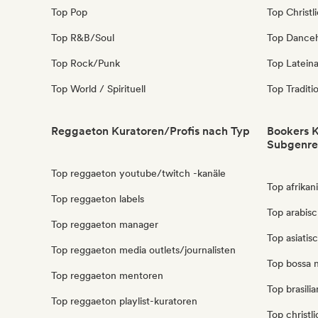
Top Pop
Top Christl
Top R&B/Soul
Top Danceh
Top Rock/Punk
Top Latein
Top World / Spirituell
Top Traditi
Reggaeton Kuratoren/Profis nach Typ
Bookers K
Subgenre
Top reggaeton youtube/twitch -kanäle
Top afrikan
Top reggaeton labels
Top arabis
Top reggaeton manager
Top asiatis
Top reggaeton media outlets/journalisten
Top bossa 
Top reggaeton mentoren
Top brasili
Top reggaeton playlist-kuratoren
Top christl