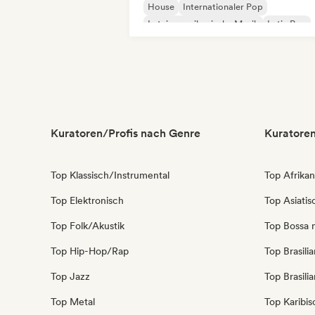
House
Internationaler Pop
Lateinamerikanische Musik
Latin Pop
Pop-Rock
Kuratoren/Profis nach Genre
Kuratoren
Top Klassisch/Instrumental
Top Afrika
Top Elektronisch
Top Asiati
Top Folk/Akustik
Top Bossa 
Top Hip-Hop/Rap
Top Brasili
Top Jazz
Top Brasili
Top Metal
Top Karibi