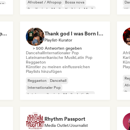
Afrobeat / Afropop
Bossa nova
Dan
&B
Brasilianische Musik
Karibische Musik
Hi
Dancehall
Lateinamerikanische Musik
Lat
Sabor Pop 🌶️ Latin Pop, Reggaeton & Latin Club Hits
Thank god I was Born In Latin America
Playlist-Kurator
> 500 Antworten gegeben
Dancehall
Internationaler Pop
Afr
Lateinamerikanische Musik
Latin Pop
Kar
Reggaeton
Kün
Künstler zu meinen einflussreichen
Play
Playlists hinzufügen
Re
Reggaeton
Dancehall
Af
Internationaler Pop
Dan
Lateinamerikanische Musik
Latin Pop
Urban Pop
Rhythm Passport
Media Outlet/Journalist