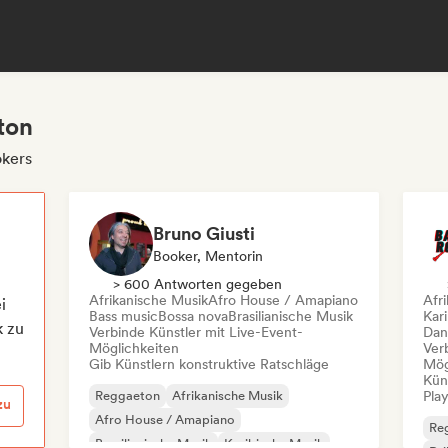
ton
okers
Bruno Giusti
Booker, Mentorin
> 600 Antworten gegeben
Afrikanische Musik
Afro House / Amapiano
Afr
i
Bass music
Bossa nova
Brasilianische Musik
Kar
k zu
Verbinde Künstler mit Live-Event-
Dan
Möglichkeiten
Ver
Gib Künstlern konstruktive Ratschläge
Mög
Kün
Reggaeton
Afrikanische Musik
Play
zu
Afro House / Amapiano
Re
Brasilianische Musik
Karibische Musik