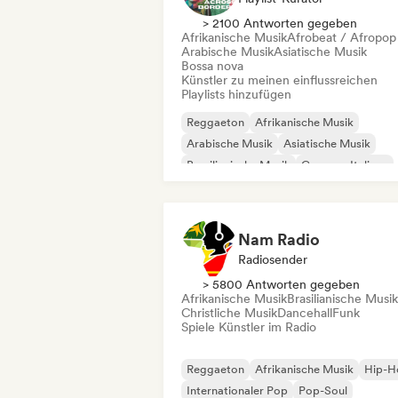
> 2100 Antworten gegeben
Afrikanische Musik
Afrobeat / Afropop
Arabische Musik
Asiatische Musik
Bossa nova
Künstler zu meinen einflussreichen
Playlists hinzufügen
Reggaeton
Afrikanische Musik
Arabische Musik
Asiatische Musik
Brasilianische Musik
Canzone Italiana
Karibische Musik
Dancehall
Nam Radio
Radiosender
> 5800 Antworten gegeben
Afrikanische Musik
Brasilianische Musik
Christliche Musik
Dancehall
Funk
Spiele Künstler im Radio
Reggaeton
Afrikanische Musik
Hip-H
Internationaler Pop
Pop-Soul