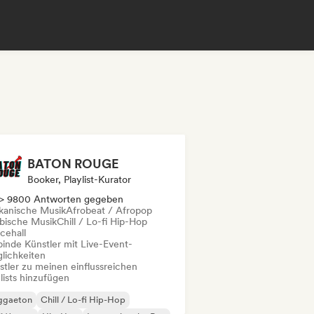
BATON ROUGE
Booker, Playlist-Kurator
> 9800 Antworten gegeben
ikanische Musik
Afrobeat / Afropop
ibische Musik
Chill / Lo-fi Hip-Hop
cehall
binde Künstler mit Live-Event-
lichkeiten
stler zu meinen einflussreichen
lists hinzufügen
ggaeton
Chill / Lo-fi Hip-Hop