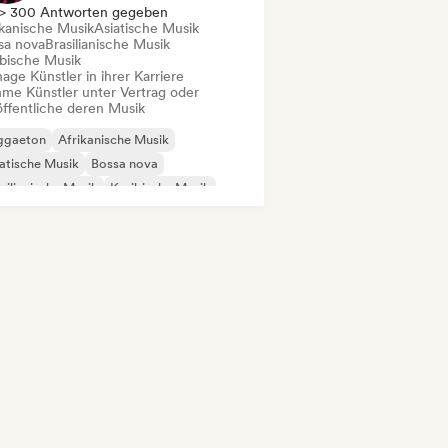
> 300 Antworten gegeben
ikanische Musik
Asiatische Musik
sa nova
Brasilianische Musik
ibische Musik
ge Künstler in ihrer Karriere
me Künstler unter Vertrag oder
öffentliche deren Musik
ggaeton
Afrikanische Musik
atische Musik
Bossa nova
silianische Musik
Karibische Musik
cehall
Indie-Dance