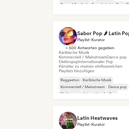
Rap auf Englisch
Französischer Rap
R
Playlist-Kurator
> 500 Antworten gegeben
Karibische Musik
Kommerziell / Mainstream
Dance pop
Elektropop
Internationaler Pop
Künstler zu meinen einflussreichen
Playlists hinzufügen
Reggaeton
Karibische Musik
Kommerziell / Mainstream
Dance pop
Elektropop
Internationaler Pop
Lateinamerikanische Musik
Latin Pop
Latin Heatwaves
Playlist-Kurator