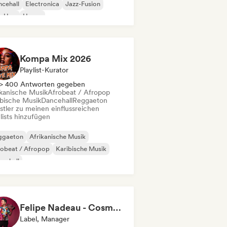
cehall
Electronica
Jazz-Fusion
p-Hop
House
einamerikanische Musik
Kompa Mix 2026
Playlist-Kurator
> 400 Antworten gegeben
ikanische Musik
Afrobeat / Afropop
ibische Musik
Dancehall
Reggaeton
stler zu meinen einflussreichen
lists hinzufügen
ggaeton
Afrikanische Musik
robeat / Afropop
Karibische Musik
cehall
Felipe Nadeau - Cosmovision Records & Ritmos del Sur
Label, Manager