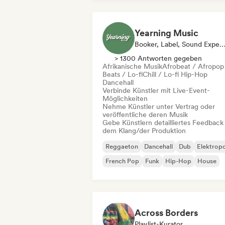
Yearning Music
Booker, Label, Sound Expe
> 1300 Antworten gegeben
Afrikanische Musik
Afrobeat / Afropop
Beats / Lo-fi
Chill / Lo-fi Hip-Hop
Dancehall
Verbinde Künstler mit Live-Event-
Möglichkeiten
Nehme Künstler unter Vertrag oder
veröffentliche deren Musik
Gebe Künstlern detailliertes Feedback
dem Klang/der Produktion
Reggaeton
Dancehall
Dub
Elektrop
French Pop
Funk
Hip-Hop
House
Across Borders
Playlist-Kurator