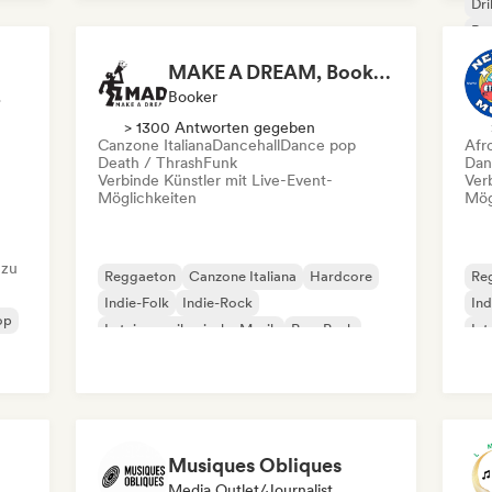
Dri
Drum and Bass
Dub
Dubstep
Rap
MAKE A DREAM, Booking&Management
rte
Booker
> 1300 Antworten gegeben
Canzone Italiana
Dancehall
Dance pop
Afr
Death / Thrash
Funk
Dan
Verbinde Künstler mit Live-Event-
Ver
Möglichkeiten
Mög
 zu
Reggaeton
Canzone Italiana
Hardcore
Re
Indie-Folk
Indie-Rock
Ind
op
Lateinamerikanische Musik
Pop-Punk
Int
Punk-Rock
Lat
Musiques Obliques
Media Outlet/Journalist