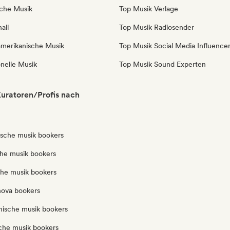
iche Musik
Top Musik Verlage
all
Top Musik Radiosender
amerikanische Musik
Top Musik Social Media Influence
onelle Musik
Top Musik Sound Experten
uratoren/Profis nach
ische musik bookers
che musik bookers
che musik bookers
nova bookers
anische musik bookers
iche musik bookers