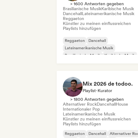
> 1600 Antworten gegeben
Brasilianische Musik
Karibische Musik
Dancehall
Lateinamerikanische Musik
Reggaeton
Künstler zu meinen einflussreichen
Playlists hinzufügen
Reggaeton
Dancehall
Lateinamerikanische Musik
Brasilianische Musik
Karibische Musik
Mix 2026 de todoo.
Playlist-Kurator
> 1800 Antworten gegeben
Alternativer Rock
Dancehall
House
Internationaler Pop
Lateinamerikanische Musik
Künstler zu meinen einflussreichen
Playlists hinzufügen
Reggaeton
Dancehall
Alternativer Ro