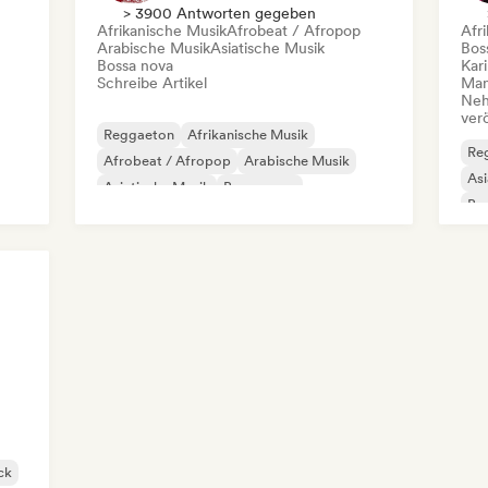
> 3900 Antworten gegeben
Afrikanische Musik
Afrobeat / Afropop
Afr
Arabische Musik
Asiatische Musik
Bos
Bossa nova
Kar
Schreibe Artikel
Mana
Neh
ver
Reggaeton
Afrikanische Musik
Re
Afrobeat / Afropop
Arabische Musik
Asi
Asiatische Musik
Bossa nova
Bra
Brasilianische Musik
Dancehall
Dan
ck