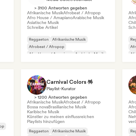
> 3100 Antworten gegeben
Afrikanische Musik
Afrobeat / Afropop
Afr
Afro House / Amapiano
Arabische Musik
Afr
Asiatische Musik
Chil
Schreibe Artikel
Schr
Reggaeton
Afrikanische Musik
Re
Afrobeat / Afropop
Af
Afro House / Amapiano
Arabische Musik
Af
Brasilianische Musik
Brasilianischer Funk
Chi
Jazz-Fusion
Int
Carnival Colors 🪅
Playlist-Kurator
> 1200 Antworten gegeben
Afrikanische Musik
Afrobeat / Afropop
Afr
Bossa nova
Brasilianische Musik
Afr
Karibische Musik
Chil
Künstler zu meinen einflussreichen
Neh
Playlists hinzufügen
ver
op
Reggaeton
Afrikanische Musik
Re