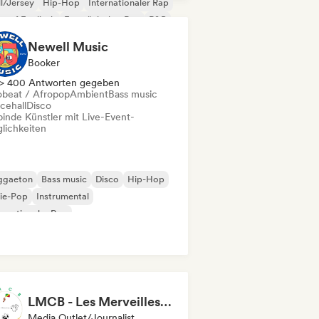
ll/Jersey
Hip-Hop
Internationaler Rap
 auf Englisch
Französischer Rap
R&B
Newell Music
Booker
> 400 Antworten gegeben
obeat / Afropop
Ambient
Bass music
cehall
Disco
binde Künstler mit Live-Event-
lichkeiten
ggaeton
Bass music
Disco
Hip-Hop
ie-Pop
Instrumental
ernationaler Pop
einamerikanische Musik
LMCB - Les Merveilles du Congo 🇨🇬
Media Outlet/Journalist