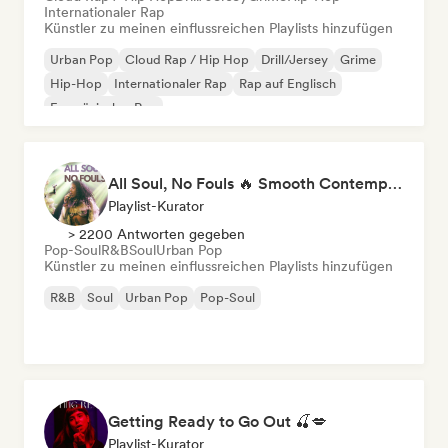
Internationaler Rap
Künstler zu meinen einflussreichen Playlists hinzufügen
Urban Pop
Cloud Rap / Hip Hop
Drill/Jersey
Grime
Hip-Hop
Internationaler Rap
Rap auf Englisch
Französischer Rap
All Soul, No Fouls 🔥 Smooth Contemporary R&B & Neo Soul
Playlist-Kurator
> 2200 Antworten gegeben
Pop-Soul
R&B
Soul
Urban Pop
Künstler zu meinen einflussreichen Playlists hinzufügen
R&B
Soul
Urban Pop
Pop-Soul
Getting Ready to Go Out 🍒💋
Playlist-Kurator