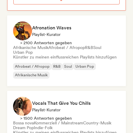
Afronation Waves
Playlist-Kurator
> 2100 Antworten gegeben
Afrikanische Musik
Afrobeat / Afropop
R&B
Soul
Urban Pop
Künstler zu meinen einflussreichen Playlists hinzufügen
Afrobeat / Afropop
R&B
Soul
Urban Pop
Afrikanische Musik
Vocals That Give You Chills
Playlist-Kurator
> 1500 Antworten gegeben
Bossa nova
Kommerziell / Mainstream
Country-Musik
Dream Pop
Indie-Folk
Künstler zu meinen einflussreichen Playlists hinzufügen