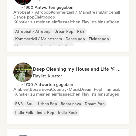
> 1900 Antworten gegeben
Afrobeat / Afropop
Kommerziell / Mainstream
Dancehall
Dance pop
Elektropop
Künstler zu meinen einflussreichen Playlists hinzufügen
Afrobeat / Afropop
Urban Pop
R&B
Kommerziell / Mainstream
Dance pop
Elektropop
Hyperpop
Internationaler Pop
Deep Cleaning my House and Life 🫧 Bedroom Pop & Indie Pop
Playlist-Kurator
> 1700 Antworten gegeben
Ambient
Bossa nova
Country-Musik
Dream Pop
Filmmusik
Künstler zu meinen einflussreichen Playlists hinzufügen
R&B
Soul
Urban Pop
Bossa nova
Dream Pop
Indie-Folk
Indie-Pop
Indie-Rock