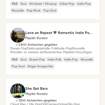
R&B
Soul
Afrobeat / Afropop
Urban Pop
Indie-Pop
Nouvelle
Pop-Rock
Pop-Soul
Love on Repeat 💖 Romantic Indie Pop, Neo Soul & Singer-Songwriter
Playlist-Kurator
> 2300 Antworten gegeben
Dream Pop
Elektropop
Indie-Folk
Indie-Pop
Nouvelle
Künstler zu meinen einflussreichen Playlists hinzufügen
R&B
Soul
Dream Pop
Indie-Folk
Indie-Pop
Nouvelle
Pop-Soul
Singer-Songwriter
She Got Bars
Playlist-Kurator
> 1300 Antworten gegeben
Cloud Rap / Hip Hop
Drill/Jersey
Grime
Hip-Hop