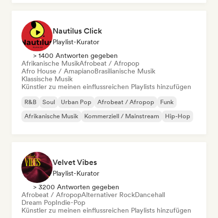
Nautilus Click
Playlist-Kurator
> 1400 Antworten gegeben
Afrikanische Musik
Afrobeat / Afropop
Afro House / Amapiano
Brasilianische Musik
Klassische Musik
Künstler zu meinen einflussreichen Playlists hinzufügen
R&B
Soul
Urban Pop
Afrobeat / Afropop
Funk
Afrikanische Musik
Kommerziell / Mainstream
Hip-Hop
Velvet Vibes
Playlist-Kurator
> 3200 Antworten gegeben
Afrobeat / Afropop
Alternativer Rock
Dancehall
Dream Pop
Indie-Pop
Künstler zu meinen einflussreichen Playlists hinzufügen