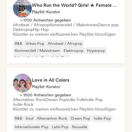
Who Run the World? Girls! 🔥 Female Empowerment Pop & Girl-Power Anthems
Playlist-Kurator
> 1700 Antworten gegeben
Afrobeat / Afropop
Kommerziell / Mainstream
Dance pop
Elektropop
Hip-Hop
Künstler zu meinen einflussreichen Playlists hinzufügen
R&B
Urban Pop
Afrobeat / Afropop
Kommerziell / Mainstream
Elektropop
Hyperpop
Internationaler Pop
Latin Pop
Love in All Colors
Playlist-Kurator
> 1500 Antworten gegeben
Alternativer Rock
Dream Pop
Indie-Folk
Indie-Pop
Indie-Rock
Künstler zu meinen einflussreichen Playlists hinzufügen
R&B
Soul
Alternativer Rock
Dream Pop
Indie-Pop
Internationaler Pop
Latin Pop
Nouvelle