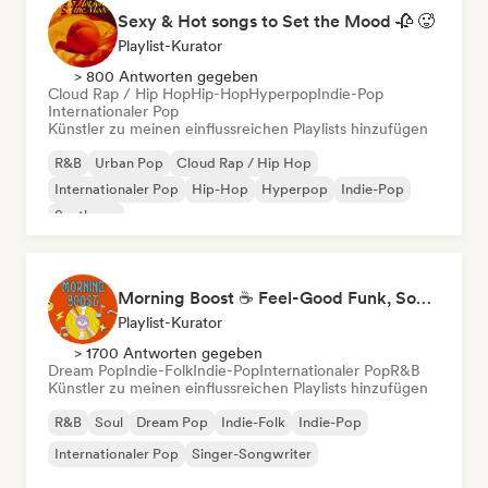
Sexy & Hot songs to Set the Mood 🥀 🥵
Playlist-Kurator
> 800 Antworten gegeben
Cloud Rap / Hip Hop
Hip-Hop
Hyperpop
Indie-Pop
Internationaler Pop
Künstler zu meinen einflussreichen Playlists hinzufügen
R&B
Urban Pop
Cloud Rap / Hip Hop
Internationaler Pop
Hip-Hop
Hyperpop
Indie-Pop
Synthpop
Morning Boost ☕ Feel-Good Funk, Soul & Neo-Soul to Wake Up
Playlist-Kurator
> 1700 Antworten gegeben
Dream Pop
Indie-Folk
Indie-Pop
Internationaler Pop
R&B
Künstler zu meinen einflussreichen Playlists hinzufügen
R&B
Soul
Dream Pop
Indie-Folk
Indie-Pop
Internationaler Pop
Singer-Songwriter