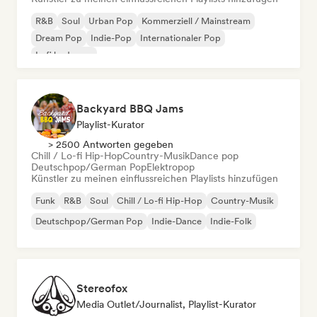
R&B
Soul
Urban Pop
Kommerziell / Mainstream
Dream Pop
Indie-Pop
Internationaler Pop
Lofi bedroom
Backyard BBQ Jams
Playlist-Kurator
> 2500 Antworten gegeben
Chill / Lo-fi Hip-Hop
Country-Musik
Dance pop
Deutschpop/German Pop
Elektropop
Künstler zu meinen einflussreichen Playlists hinzufügen
Funk
R&B
Soul
Chill / Lo-fi Hip-Hop
Country-Musik
Deutschpop/German Pop
Indie-Dance
Indie-Folk
Stereofox
Media Outlet/Journalist, Playlist-Kurator