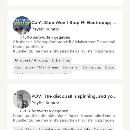
Can't Stop Won't Stop 🪩 Electropop, Dance-Pop & Nu Disco
Playlist-Kurator
> 1500 Antworten gegeben
Afrobeat / Afropop
Kommerziell / Mainstream
Dancehall
Dance pop
Disco
Künstler zu meinen einflussreichen Playlists hinzufügen
Afrobeat / Afropop
Urban Pop
Kommerziell / Mainstream
Dancehall
Dance pop
Disco
Elektropop
Internationaler Pop
POV: The discoball is spinning, and you’re the star
Playlist-Kurator
> 700 Antworten gegeben
Dance pop
Disco
Funk
Funky / Jackin House
Indie-Dance
Künstler zu meinen einflussreichen Playlists hinzufügen
Funk
Disco
Indie-Dance
Nu-disco / Italo
Dance pop