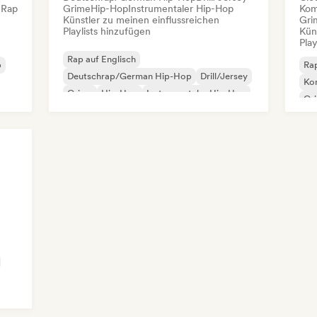
 Rap
Grime
Hip-Hop
Instrumentaler Hip-Hop
Kom
Künstler zu meinen einflussreichen
Gri
Playlists hinzufügen
Kün
Play
Rap auf Englisch
p
Rap
Deutschrap/German Hip-Hop
Drill/Jersey
Kom
Grime
Hip-Hop
Instrumentaler Hip-Hop
Gr
Internationaler Rap
Fra
Nederhop/Dutch Hip-Hop