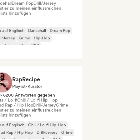
cehall
Dream Pop
Drill/Jersey
stler zu meinen einflussreichen
lists hinzufügen
 auf Englisch
Dancehall
Dream Pop
ll/Jersey
Grime
Hip-Hop
nzösischer Rap
R&B
RapRecipe
Playlist-Kurator
> 6200 Antworten gegeben
s / Lo-fi
Chill / Lo-fi Hip-Hop
ud Rap / Hip Hop
Drill/Jersey
Grime
stler zu meinen einflussreichen
lists hinzufügen
 auf Englisch
Chill / Lo-fi Hip-Hop
oud Rap / Hip Hop
Drill/Jersey
Grime
p-Hop
Internationaler Rap
R&B