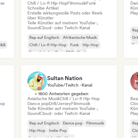
se
Chill / Lo-fi Hip-Hop
Filmmusik
Funk
Dan
Schreibe Artikel
Kün
Erstelle wirkungsvolle Posts oder Reels
Play
über Künstler
Teile Künstler auf meinem YouTube-,
SoundCloud- oder Twitch-Kanal
Rap
Rap auf Englisch
Afrikanische Musik
Dri
R&B
Chill / Lo-fi Hip-Hop
Funk
Hip-Hop
Fra
Französischer Rap
R&B
Soul
Sultan Nation
YouTube/Twitch -Kanal
> 1800 Antworten gegeben
Asiatische Musik
Chill / Lo-fi Hip-Hop
Beat
Hop
Dance pop
Drill/Jersey
Filmmusik
Clo
Teile Künstler auf meinem YouTube-,
Kün
SoundCloud- oder Twitch-Kanal
Play
Rap auf Englisch
Dance pop
Filmmusik
Rap
Hip-Hop
Indie-Pop
Cl
Instrumentaler Hip-Hop
Hi