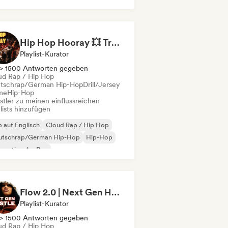
Hip Hop Hooray 💥 Trap, Hype & Party Rap Bangers
Playlist-Kurator
> 1500 Antworten gegeben
ud Rap / Hip Hop
tschrap/German Hip-Hop
Drill/Jersey
me
Hip-Hop
stler zu meinen einflussreichen
lists hinzufügen
 auf Englisch
Cloud Rap / Hip Hop
utschrap/German Hip-Hop
Hip-Hop
ernationaler Rap
derhop/Dutch Hip-Hop
nzösischer Rap
Rap/Trap Italiano
Flow 2.0 | Next Gen Hustle
Playlist-Kurator
> 1500 Antworten gegeben
ud Rap / Hip Hop