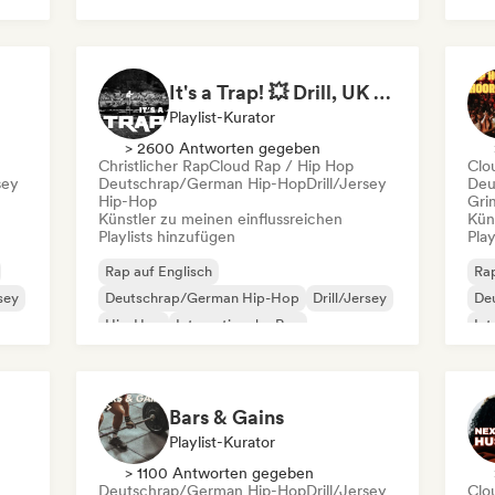
Internationaler Rap
Französischer Rap
It's a Trap! 💥 Drill, UK Drill & Hard-Hitting Trap
Playlist-Kurator
> 2600 Antworten gegeben
Christlicher Rap
Cloud Rap / Hip Hop
Clo
sey
Deutschrap/German Hip-Hop
Drill/Jersey
Deu
Hip-Hop
Gri
Künstler zu meinen einflussreichen
Kün
Playlists hinzufügen
Play
Rap auf Englisch
Rap
rsey
Deutschrap/German Hip-Hop
Drill/Jersey
De
Hip-Hop
Internationaler Rap
Int
Nederhop/Dutch Hip-Hop
Ne
Französischer Rap
Rap/Trap Italiano
Fra
Bars & Gains
Playlist-Kurator
> 1100 Antworten gegeben
Deutschrap/German Hip-Hop
Drill/Jersey
Clo