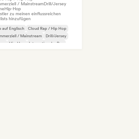
merziell / Mainstream
Drill/Jersey
me
Hip-Hop
stler zu meinen einflussreichen
lists hinzufügen
 auf Englisch
Cloud Rap / Hip Hop
merziell / Mainstream
Drill/Jersey
ime
Hip-Hop
Internationaler Rap
nzösischer Rap