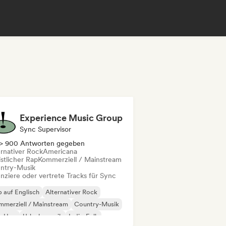
Experience Music Group
Sync Supervisor
> 900 Antworten gegeben
ernativer Rock
Americana
stlicher Rap
Kommerziell / Mainstream
ntry-Musik
enziere oder vertrete Tracks für Sync
 auf Englisch
Alternativer Rock
merziell / Mainstream
Country-Musik
p-Hop
Urlaubsmusik
Indie-Folk