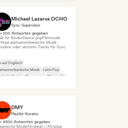
ie-Pop
Michael Lazarus OCHO
Sync Supervisor
> 200 Antworten gegeben
ik für Kinder
Dance pop
Filmmusik
-Hop
Lateinamerikanische Musik
enziere oder vertrete Tracks für Sync
 auf Englisch
einamerikanische Musik
Latin Pop
ik für Kinder
Dance pop
Filmmusik
p-Hop
Pop-Rock
DMY
Playlist-Kurator
> 9300 Antworten gegeben
ikanische Musik
Afrobeat / Afropop