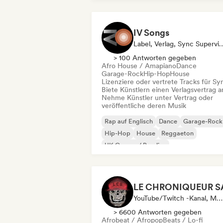
IV Songs
Label, Verlag, Sync 
> 100 Antworten gegeben
Afro House / Amapiano
Dance
Garage-Rock
Hip-Hop
House
Lizenziere oder vertrete Tracks für Sy
Biete Künstlern einen Verlagsvertrag a
Nehme Künstler unter Vertrag oder
veröffentliche deren Musik
Rap auf Englisch
Dance
Garage-Rock
Hip-Hop
House
Reggaeton
UK Garage / Bassline
Afro House / Amapiano
YouTube/Twitch -Kanal, Media Outlet/Journalist, Social Media Influencer
> 6600 Antworten gegeben
Afrobeat / Afropop
Beats / Lo-fi