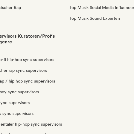
sischer Rap
Top Musik Social Media Influence
Top Musik Sound Experten
rvisors Kuratoren/Profis
genre
 lo-fi hip-hop sync supervisors
icher rap sync supervisors
ap / hip hop sync supervisors
ersey sync supervisors
sync supervisors
p sync supervisors
entaler hip-hop sync supervisors