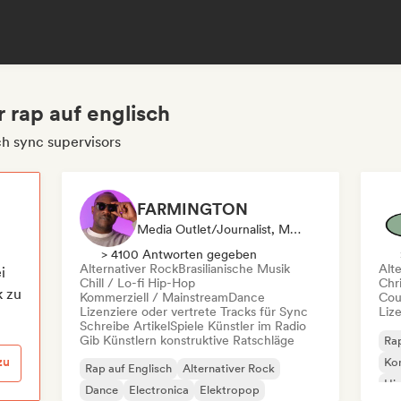
r rap auf englisch
ch sync supervisors
FARMINGTON
Media Outlet/Journalist, Mentorin, Radiosender, Sync Supervisor
> 4100 Antworten gegeben
Alternativer Rock
Brasilianische Musik
Alt
i
Chill / Lo-fi Hip-Hop
Chri
k zu
Kommerziell / Mainstream
Dance
Cou
Lizenziere oder vertrete Tracks für Sync
Liz
Schreibe Artikel
Spiele Künstler im Radio
Gib Künstlern konstruktive Ratschläge
Rap
zu
Kom
Rap auf Englisch
Alternativer Rock
Hi
Dance
Electronica
Elektropop