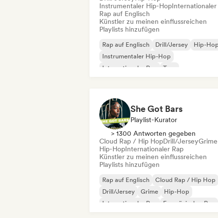
Instrumentaler Hip-Hop
Internationaler
Rap auf Englisch
Künstler zu meinen einflussreichen
Playlists hinzufügen
Rap auf Englisch
Drill/Jersey
Hip-Ho
Instrumentaler Hip-Hop
Internationaler Rap
Trap
She Got Bars
Playlist-Kurator
> 1300 Antworten gegeben
Cloud Rap / Hip Hop
Drill/Jersey
Grime
Hip-Hop
Internationaler Rap
Künstler zu meinen einflussreichen
Playlists hinzufügen
Rap auf Englisch
Cloud Rap / Hip Hop
Drill/Jersey
Grime
Hip-Hop
Internationaler Rap
Französischer Rap
Trap