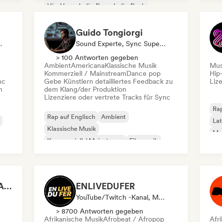
Ind
Hip-Hop
Indie-Pop
Indie-Rock
Guido Tongiorgi
Supervisor
Sound Experte, Sync Supervisor
> 100 Antworten gegeben
Ambient
Americana
Klassische Musik
Mus
Kommerziell / Mainstream
Dance pop
Hip
nc
Gebe Künstlern detailliertes Feedback zu
Liz
n
dem Klang/der Produktion
Lizenziere oder vertrete Tracks für Sync
Rap
Rap auf Englisch
Ambient
Lat
Klassische Musik
Mus
Kommerziell / Mainstream
Filmmusik
Hi
Hip-Hop
Instrumental
Moderner Jazz
LE CHRONIQUEUR SALE
ENLIVEDUFER
YouTube/Twitch -Kanal, Media Outlet/Journalist, Social Media Influencer
> 8700 Antworten gegeben
Afrikanische Musik
Afrobeat / Afropop
Afr