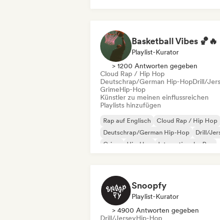
Internationaler Rap
R&B
Basketball Vibes 🏀🔥
Playlist-Kurator
> 1200 Antworten gegeben
Cloud Rap / Hip Hop
Deutschrap/German Hip-Hop
Drill/Jer
Grime
Hip-Hop
Künstler zu meinen einflussreichen
Playlists hinzufügen
Rap auf Englisch
Cloud Rap / Hip Hop
Deutschrap/German Hip-Hop
Drill/Je
Grime
Hip-Hop
Internationaler Rap
Nederhop/Dutch Hip-Hop
Snoopfy
Playlist-Kurator
> 4900 Antworten gegeben
Drill/Jersey
Hip-Hop