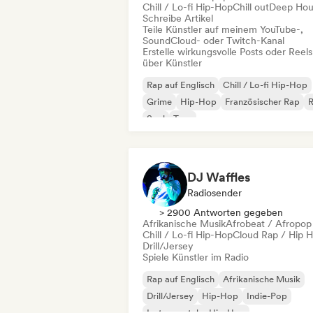
Chill / Lo-fi Hip-Hop
Chill out
Deep Hou
Schreibe Artikel
Teile Künstler auf meinem YouTube-,
SoundCloud- oder Twitch-Kanal
Erstelle wirkungsvolle Posts oder Reels
über Künstler
Rap auf Englisch
Chill / Lo-fi Hip-Hop
Grime
Hip-Hop
Französischer Rap
Soul
Trap
DJ Waffles
Radiosender
> 2900 Antworten gegeben
Afrikanische Musik
Afrobeat / Afropop
Chill / Lo-fi Hip-Hop
Cloud Rap / Hip 
Drill/Jersey
Spiele Künstler im Radio
Rap auf Englisch
Afrikanische Musik
Drill/Jersey
Hip-Hop
Indie-Pop
Instrumentaler Hip-Hop