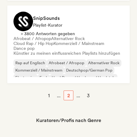
SnipSounds
Playlist-Kurator
> 3800 Antworten gegeben
Afrobeat / Afropop
Alternativer Rock
Cloud Rap / Hip Hop
Kommerziell / Mainstream
Dance pop
Künstler zu meinen einflussreichen Playlists hinzufügen
Rap auf Englisch
Afrobeat / Afropop
Alternativer Rock
Kommerziell / Mainstream
Deutschpop/German Pop
Electronica
Funk
Hard Dance / Hardcore / Hardstyle
1
...
2
...
3
Kuratoren/Profis nach Genre