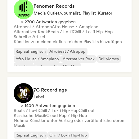
Fenomen Records
Media Outlet/Journalist, Playlist-Kurator
> 2700 Antworten gegeben
Afrobeat / Afropop
Afro House / Amapiano
Alternativer Rock
Beats / Lo-fi
Chill / Lo-fi Hip-Hop
Schreibe Artikel
Künstler zu meinen einflussreichen Playlists hinzufügen
Rap auf Englisch
Afrobeat / Afropop
Afro House / Amapiano
Alternativer Rock
Drill/Jersey
Hip-Hop
Instrumentaler Hip-Hop
Melodic & Progressive House
7C Recordings
Label
> 1400 Antworten gegeben
Beats / Lo-fi
Chill / Lo-fi Hip-Hop
Chill out
Klassische Musik
Cloud Rap / Hip Hop
Nehme Künstler unter Vertrag oder veröffentliche deren
Musik
Rap auf Englisch
Chill / Lo-fi Hip-Hop