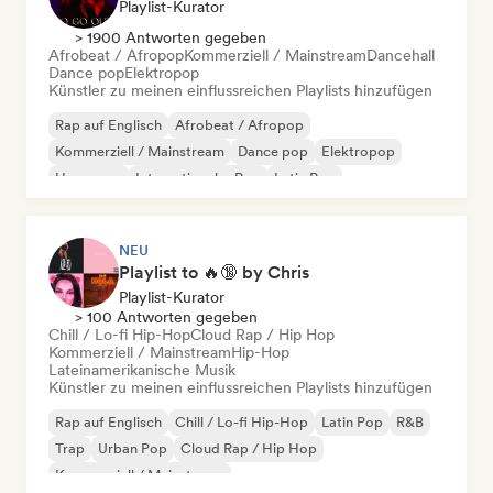
Playlist-Kurator
> 1900 Antworten gegeben
Afrobeat / Afropop
Kommerziell / Mainstream
Dancehall
Dance pop
Elektropop
Künstler zu meinen einflussreichen Playlists hinzufügen
Rap auf Englisch
Afrobeat / Afropop
Kommerziell / Mainstream
Dance pop
Elektropop
Hyperpop
Internationaler Pop
Latin Pop
NEU
Playlist to 🔥🔞 by Chris
Playlist-Kurator
> 100 Antworten gegeben
Chill / Lo-fi Hip-Hop
Cloud Rap / Hip Hop
Kommerziell / Mainstream
Hip-Hop
Lateinamerikanische Musik
Künstler zu meinen einflussreichen Playlists hinzufügen
Rap auf Englisch
Chill / Lo-fi Hip-Hop
Latin Pop
R&B
Trap
Urban Pop
Cloud Rap / Hip Hop
Kommerziell / Mainstream