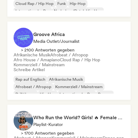
Cloud Rap / Hip Hop
Funk
Hip-Hop
Internationaler Rap
Nederhop/Dutch Hip-Hop
Französischer Rap
Groove Africa
Media Outlet/Journalist
> 2100 Antworten gegeben
Afrikanische Musik
Afrobeat / Afropop
Afro House / Amapiano
Cloud Rap / Hip Hop
Kommerziell / Mainstream
Schreibe Artikel
Rap auf Englisch
Afrikanische Musik
Afrobeat / Afropop
Kommerziell / Mainstream
Drill/Jersey
Hip-Hop
Internationaler Rap
Reggae
Who Run the World? Girls! 🔥 Female Empowerment Pop & Girl-Power Anthems
Playlist-Kurator
> 1700 Antworten gegeben