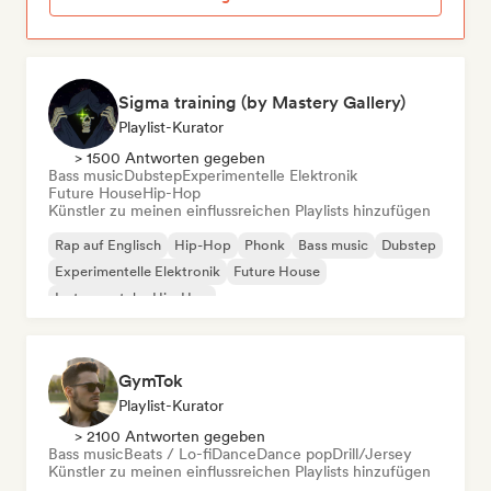
Sigma training (by Mastery Gallery)
Playlist-Kurator
> 1500 Antworten gegeben
Bass music
Dubstep
Experimentelle Elektronik
Future House
Hip-Hop
Künstler zu meinen einflussreichen Playlists hinzufügen
Rap auf Englisch
Hip-Hop
Phonk
Bass music
Dubstep
Experimentelle Elektronik
Future House
Instrumentaler Hip-Hop
GymTok
Playlist-Kurator
> 2100 Antworten gegeben
Bass music
Beats / Lo-fi
Dance
Dance pop
Drill/Jersey
Künstler zu meinen einflussreichen Playlists hinzufügen