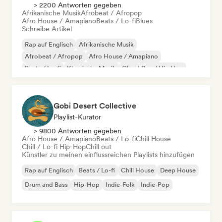
> 2200 Antworten gegeben
Afrikanische Musik
Afrobeat / Afropop
Afro House / Amapiano
Beats / Lo-fi
Blues
Schreibe Artikel
Rap auf Englisch
Afrikanische Musik
Afrobeat / Afropop
Afro House / Amapiano
Beats / Lo-fi
Klassische Musik
Cloud Rap / Hip Hop
Dance
Gobi Desert Collective
Playlist-Kurator
> 9800 Antworten gegeben
Afro House / Amapiano
Beats / Lo-fi
Chill House
Chill / Lo-fi Hip-Hop
Chill out
Künstler zu meinen einflussreichen Playlists hinzufügen
Rap auf Englisch
Beats / Lo-fi
Chill House
Deep House
Drum and Bass
Hip-Hop
Indie-Folk
Indie-Pop