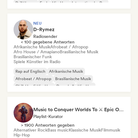
Drill/Jersey
Funk
Hip-Hop
Internationaler Rap
NEU
D-Rymez
Radiosender
< 100 gegebene Antworten
Afrikanische Musik
Afrobeat / Afropop
Afro House / Amapiano
Brasilianische Musik
Brasilianischer Funk
Spiele Künstler im Radio
Rap auf Englisch
Afrikanische Musik
Afrobeat / Afropop
Brasilianische Musik
Chill / Lo-fi Hip-Hop
Dancehall
Hip-Hop
Instrumentaler Hip-Hop
Music to Conquer Worlds To ⚔️ Epic Orchestral, Cinematic & Trailer Music
Playlist-Kurator
> 1900 Antworten gegeben
Alternativer Rock
Bass music
Klassische Musik
Filmmusik
Hip-Hop