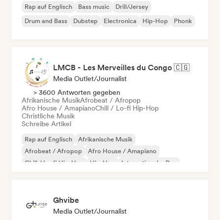
Rap auf Englisch
Bass music
Drill/Jersey
Drum and Bass
Dubstep
Electronica
Hip-Hop
Phonk
LMCB - Les Merveilles du Congo 🇨🇬
Media Outlet/Journalist
> 3600 Antworten gegeben
Afrikanische Musik
Afrobeat / Afropop
Afro House / Amapiano
Chill / Lo-fi Hip-Hop
Christliche Musik
Schreibe Artikel
Rap auf Englisch
Afrikanische Musik
Afrobeat / Afropop
Afro House / Amapiano
Chill / Lo-fi Hip-Hop
Hip-Hop
Internationaler Rap
Französischer Rap
Ghvibe
Media Outlet/Journalist