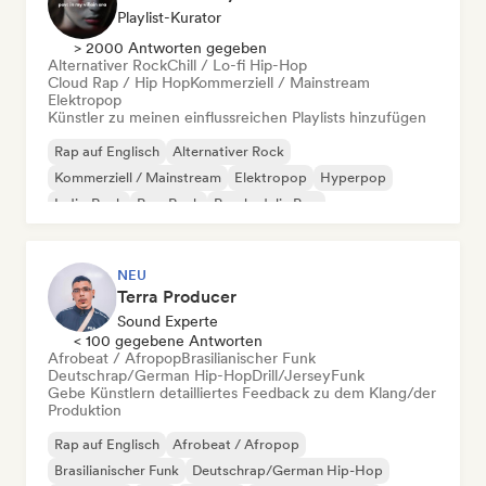
Playlist-Kurator
> 2000 Antworten gegeben
Alternativer Rock
Chill / Lo-fi Hip-Hop
Cloud Rap / Hip Hop
Kommerziell / Mainstream
Elektropop
Künstler zu meinen einflussreichen Playlists hinzufügen
Rap auf Englisch
Alternativer Rock
Kommerziell / Mainstream
Elektropop
Hyperpop
Indie-Rock
Pop-Rock
Psychedelic Pop
NEU
Terra Producer
Sound Experte
< 100 gegebene Antworten
Afrobeat / Afropop
Brasilianischer Funk
Deutschrap/German Hip-Hop
Drill/Jersey
Funk
Gebe Künstlern detailliertes Feedback zu dem Klang/der
Produktion
Rap auf Englisch
Afrobeat / Afropop
Brasilianischer Funk
Deutschrap/German Hip-Hop