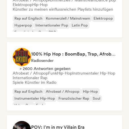
Afrobeat / Afropop
Kommerziell / Mainstream
Dance pop
Elektropop
Hip-Hop
Künstler zu meinen einflussreichen Playlists hinzufügen
Rap auf Englisch
Kommerziell / Mainstream
Elektropop
Hyperpop
Internationaler Pop
Latin Pop
Französischer Rap
R&B
100% Hip Hop : BoomBap, Trap, Afrobeats !
Radiosender
> 2600 Antworten gegeben
Afrobeat / Afropop
Funk
Hip-Hop
Instrumentaler Hip-Hop
Internationaler Rap
Spiele Künstler im Radio
Rap auf Englisch
Afrobeat / Afropop
Hip-Hop
Instrumentaler Hip-Hop
Französischer Rap
Soul
Urban Pop
Funk
POV: I'm in my Villain Era