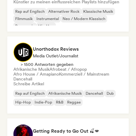
Künstler zu meinen einflussreichen Playlists hinzufügen
Rap auf Englisch
Alternativer Rock
Klassische Musik
Filmmusik
Instrumental
Neo / Modern Klassisch
Bass music
Hip-Hop
Unorthodox Reviews
Media Outlet/Journalist
> 1500 Antworten gegeben
Afrikanische Musik
Afrobeat / Afropop
Afro House / Amapiano
Kommerziell / Mainstream
Dancehall
Schreibe Artikel
Rap auf Englisch
Afrikanische Musik
Dancehall
Dub
Hip-Hop
Indie-Pop
R&B
Reggae
Getting Ready to Go Out 🍒💋