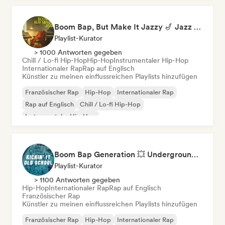
Boom Bap, But Make It Jazzy 🎷 Jazz Rap, Underground & Conscious Hip-Hop
Playlist-Kurator
> 1000 Antworten gegeben
Chill / Lo-fi Hip-Hop
Hip-Hop
Instrumentaler Hip-Hop
Internationaler Rap
Rap auf Englisch
Künstler zu meinen einflussreichen Playlists hinzufügen
Französischer Rap
Hip-Hop
Internationaler Rap
Rap auf Englisch
Chill / Lo-fi Hip-Hop
Instrumentaler Hip-Hop
Boom Bap Generation 💥 Underground Hip-Hop, East Coast & Jazz Rap
Playlist-Kurator
> 1100 Antworten gegeben
Hip-Hop
Internationaler Rap
Rap auf Englisch
Französischer Rap
Künstler zu meinen einflussreichen Playlists hinzufügen
Französischer Rap
Hip-Hop
Internationaler Rap