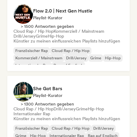
Flow 2.0 | Next Gen Hustle
Playlist-Kurator
> 1500 Antworten gegeben
Cloud Rap / Hip Hop
Kommerziell / Mainstream
Drill/Jersey
Grime
Hip-Hop
Künstler zu meinen einflussreichen Playlists hinzufügen
Französischer Rap
Cloud Rap / Hip Hop
Kommerziell / Mainstream
Drill/Jersey
Grime
Hip-Hop
Internationaler Rap
Rap auf Englisch
She Got Bars
Playlist-Kurator
> 1300 Antworten gegeben
Cloud Rap / Hip Hop
Drill/Jersey
Grime
Hip-Hop
Internationaler Rap
Künstler zu meinen einflussreichen Playlists hinzufügen
Französischer Rap
Cloud Rap / Hip Hop
Drill/Jersey
Grime
Hip-Hop
Internationaler Rap
Rap auf Englisch