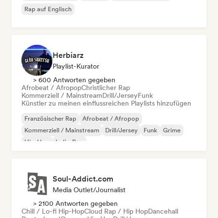
Rap auf Englisch
Herbiarz
Playlist-Kurator
> 600 Antworten gegeben
Afrobeat / Afropop
Christlicher Rap
Kommerziell / Mainstream
Drill/Jersey
Funk
Künstler zu meinen einflussreichen Playlists hinzufügen
Französischer Rap
Afrobeat / Afropop
Kommerziell / Mainstream
Drill/Jersey
Funk
Grime
Hip-Hop
Indie-Pop
Soul-Addict.com
Media Outlet/Journalist
> 2100 Antworten gegeben
Chill / Lo-fi Hip-Hop
Cloud Rap / Hip Hop
Dancehall