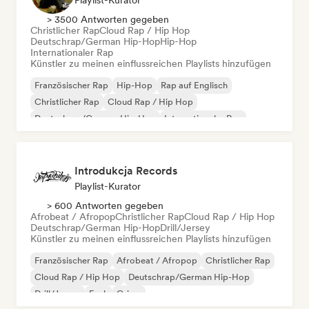
Playlist-Kurator
> 3500 Antworten gegeben
Christlicher Rap
Cloud Rap / Hip Hop
Deutschrap/German Hip-Hop
Hip-Hop
Internationaler Rap
Künstler zu meinen einflussreichen Playlists hinzufügen
Französischer Rap
Hip-Hop
Rap auf Englisch
Christlicher Rap
Cloud Rap / Hip Hop
Deutschrap/German Hip-Hop
Internationaler Rap
Nederhop/Dutch Hip-Hop
Introdukcja Records
Playlist-Kurator
> 600 Antworten gegeben
Afrobeat / Afropop
Christlicher Rap
Cloud Rap / Hip Hop
Deutschrap/German Hip-Hop
Drill/Jersey
Künstler zu meinen einflussreichen Playlists hinzufügen
Französischer Rap
Afrobeat / Afropop
Christlicher Rap
Cloud Rap / Hip Hop
Deutschrap/German Hip-Hop
Drill/Jersey
Funk
Grime