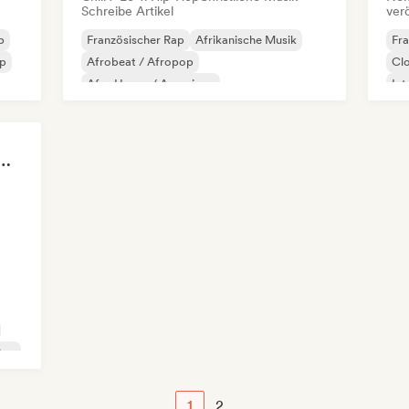
Schreibe Artikel
ver
p
Französischer Rap
Afrikanische Musik
Fra
p
Afrobeat / Afropop
Cl
Afro House / Amapiano
Int
Chill / Lo-fi Hip-Hop
Hip-Hop
Ne
Internationaler Rap
Rap auf Englisch
Rap
 Girls! 🔥 Female Empowerment Pop & Girl-Power Anthems
Pop
1
2