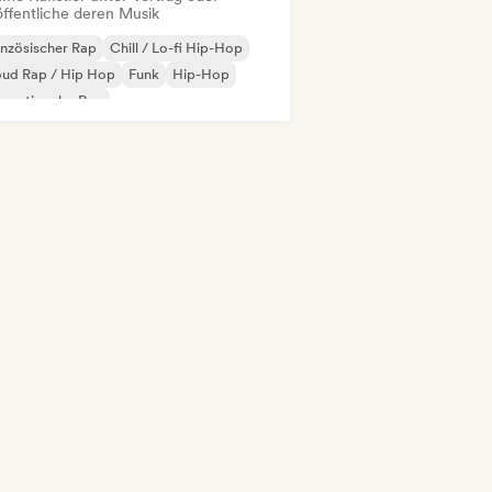
öffentliche deren Musik
nzösischer Rap
Chill / Lo-fi Hip-Hop
oud Rap / Hip Hop
Funk
Hip-Hop
ernationaler Rap
derhop/Dutch Hip-Hop
 auf Englisch