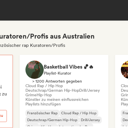
uratoren/Profis aus Australien
nzösischer rap Kuratoren/Profis
Basketball Vibes 🏀🔥
Playlist-Kurator
> 1200 Antworten gegeben
Cloud Rap / Hip Hop
Clo
i
Deutschrap/German Hip-Hop
Drill/Jersey
Deu
k zu
Grime
Hip-Hop
Gri
Künstler zu meinen einflussreichen
Kün
Playlists hinzufügen
Play
Französischer Rap
Cloud Rap / Hip Hop
Fra
zu
Deutschrap/German Hip-Hop
Drill/Jersey
De
Grime
Hip-Hop
Internationaler Rap
Int