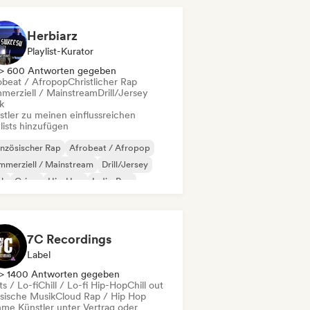
Herbiarz
Playlist-Kurator
> 600 Antworten gegeben
obeat / Afropop
Christlicher Rap
merziell / Mainstream
Drill/Jersey
k
stler zu meinen einflussreichen
lists hinzufügen
nzösischer Rap
Afrobeat / Afropop
merziell / Mainstream
Drill/Jersey
nk
Grime
Hip-Hop
Indie-Pop
7C Recordings
Label
> 1400 Antworten gegeben
s / Lo-fi
Chill / Lo-fi Hip-Hop
Chill out
ssische Musik
Cloud Rap / Hip Hop
me Künstler unter Vertrag oder