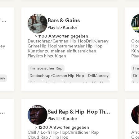
Nederhop/Dutch Hip-Hop
Ne
Rap
It's a Trap! 💥 Drill, UK Drill & Hard-Hitting Trap
Bars & Gains
Playlist-Kurator
> 1100 Antworten gegeben
Deutschrap/German Hip-Hop
Drill/Jersey
Clo
sey
Grime
Hip-Hop
Instrumentaler Hip-Hop
Hip
Künstler zu meinen einflussreichen
Kün
Playlists hinzufügen
Play
Französischer Rap
Fra
Deutschrap/German Hip-Hop
Drill/Jersey
Dri
rsey
Grime
Hip-Hop
Instrumentaler Hip-Hop
Int
Internationaler Rap
Tr
Nederhop/Dutch Hip-Hop
Flow 2.0 | Next Gen Hustle
Sad Rap & Hip-Hop That Makes You Cry
Playlist-Kurator
> 1200 Antworten gegeben
Chill / Lo-fi Hip-Hop
Christlicher Rap
Afr
Cloud Rap / Hip Hop
Clo