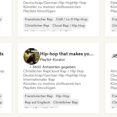
Deutschrap/German Hip-Hop
Hip-Hop
Ele
Künstler zu meinen einflussreichen
Kün
Playlists hinzufügen
Play
p
Französischer Rap
Chill / Lo-fi Hip-Hop
Fra
Christlicher Rap
Cloud Rap / Hip Hop
Cl
Hip-Hop
Internationaler Rap
El
Rap auf Englisch
Int
Deutschrap/German Hip-Hop
ds
Hip-hop that makes you nod in silence
Playlist-Kurator
> 3500 Antworten gegeben
Hop
Christlicher Rap
Cloud Rap / Hip Hop
Afr
Deutschrap/German Hip-Hop
Hip-Hop
Clo
Internationaler Rap
Deu
Künstler zu meinen einflussreichen
Kün
Playlists hinzufügen
Play
p
Französischer Rap
Hip-Hop
Fra
op
Rap auf Englisch
Christlicher Rap
Chr
p
Cloud Rap / Hip Hop
De
Deutschrap/German Hip-Hop
Fu