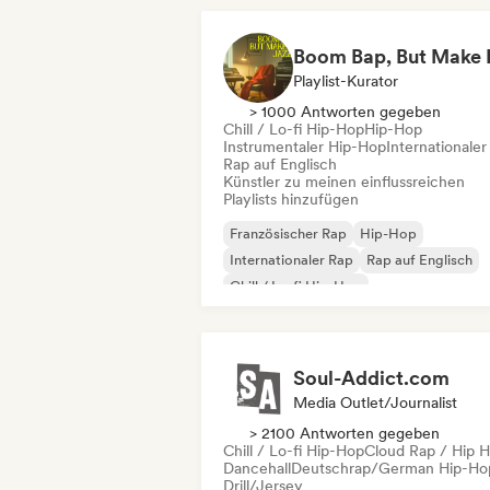
Rap auf Englisch
Playlist-Kurator
> 1000 Antworten gegeben
Chill / Lo-fi Hip-Hop
Hip-Hop
Instrumentaler Hip-Hop
Internationaler
Rap auf Englisch
Künstler zu meinen einflussreichen
Playlists hinzufügen
Französischer Rap
Hip-Hop
Internationaler Rap
Rap auf Englisch
Chill / Lo-fi Hip-Hop
Instrumentaler Hip-Hop
Soul-Addict.com
Media Outlet/Journalist
> 2100 Antworten gegeben
Chill / Lo-fi Hip-Hop
Cloud Rap / Hip 
Dancehall
Deutschrap/German Hip-Ho
Drill/Jersey