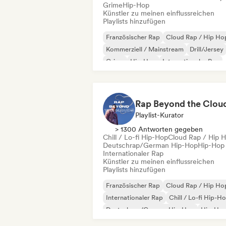
Grime
Hip-Hop
Künstler zu meinen einflussreichen
Playlists hinzufügen
Französischer Rap
Cloud Rap / Hip Ho
Kommerziell / Mainstream
Drill/Jersey
Grime
Hip-Hop
Internationaler Rap
Rap auf Englisch
Rap Beyond the Clou
Playlist-Kurator
> 1300 Antworten gegeben
Chill / Lo-fi Hip-Hop
Cloud Rap / Hip 
Deutschrap/German Hip-Hop
Hip-Hop
Internationaler Rap
Künstler zu meinen einflussreichen
Playlists hinzufügen
Französischer Rap
Cloud Rap / Hip Ho
Internationaler Rap
Chill / Lo-fi Hip-H
Deutschrap/German Hip-Hop
Hip-Ho
Nederhop/Dutch Hip-Hop