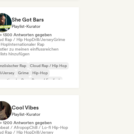
derhop/Dutch Hip-Hop
 auf Englisch
Rap/Trap Italiano
She Got Bars
Playlist-Kurator
> 1300 Antworten gegeben
ud Rap / Hip Hop
Drill/Jersey
Grime
-Hop
Internationaler Rap
stler zu meinen einflussreichen
lists hinzufügen
nzösischer Rap
Cloud Rap / Hip Hop
ll/Jersey
Grime
Hip-Hop
ernationaler Rap
Rap auf Englisch
ap
Cool Vibes
Playlist-Kurator
> 1200 Antworten gegeben
obeat / Afropop
Chill / Lo-fi Hip-Hop
ud Rap / Hip Hop
Drill/Jersey