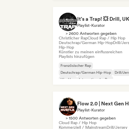
Playlist-Kurator
> 2600 Antworten gegeben
Christlicher Rap
Cloud Rap / Hip Hop
Deutschrap/German Hip-Hop
Drill/Jer
Hip-Hop
Künstler zu meinen einflussreichen
Playlists hinzufügen
Französischer Rap
Deutschrap/German Hip-Hop
Drill/Je
Hip-Hop
Internationaler Rap
Nederhop/Dutch Hip-Hop
Rap auf Englisch
Rap/Trap Italiano
Playlist-Kurator
> 1500 Antworten gegeben
Cloud Rap / Hip Hop
Kommerziell / Mainstream
Drill/Jersey