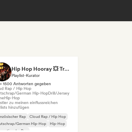
Hip Hop Hooray 💥 Trap, Hype & Party Rap Bangers
Playlist-Kurator
> 1500 Antworten gegeben
ud Rap / Hip Hop
tschrap/German Hip-Hop
Drill/Jersey
me
Hip-Hop
stler zu meinen einflussreichen
lists hinzufügen
nzösischer Rap
Cloud Rap / Hip Hop
utschrap/German Hip-Hop
Hip-Hop
ernationaler Rap