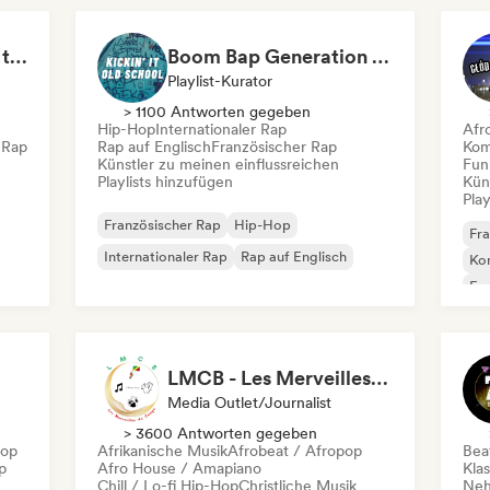
Internationaler Rap
Nederhop/Dutch Hip-Hop
Boom Bap, But Make It Jazzy 🎷 Jazz Rap, Underground & Conscious Hip-Hop
Boom Bap Generation 💥 Underground Hip-Hop, East Coast & Jazz Rap
Playlist-Kurator
> 1100 Antworten gegeben
Hip-Hop
Internationaler Rap
Afr
 Rap
Rap auf Englisch
Französischer Rap
Kom
Künstler zu meinen einflussreichen
Fun
Playlists hinzufügen
Kün
Play
Französischer Rap
Hip-Hop
Fra
Internationaler Rap
Rap auf Englisch
Kom
Fu
LMCB - Les Merveilles du Congo 🇨🇬
Media Outlet/Journalist
> 3600 Antworten gegeben
Hop
Afrikanische Musik
Afrobeat / Afropop
Beat
p
Afro House / Amapiano
Kla
Chill / Lo-fi Hip-Hop
Christliche Musik
Neh