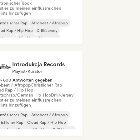
ktronischer Rock
stler zu meinen einflussreichen
lists hinzufügen
nzösischer Rap
Afrobeat / Afropop
oud Rap / Hip Hop
Drill/Jersey
ektropop
Hip-Hop
Hyperpop
ernationaler Rap
Introdukcja Records
Playlist-Kurator
> 600 Antworten gegeben
obeat / Afropop
Christlicher Rap
ud Rap / Hip Hop
tschrap/German Hip-Hop
Drill/Jersey
stler zu meinen einflussreichen
lists hinzufügen
nzösischer Rap
Afrobeat / Afropop
istlicher Rap
Cloud Rap / Hip Hop
utschrap/German Hip-Hop
Drill/Jersey
nk
Grime