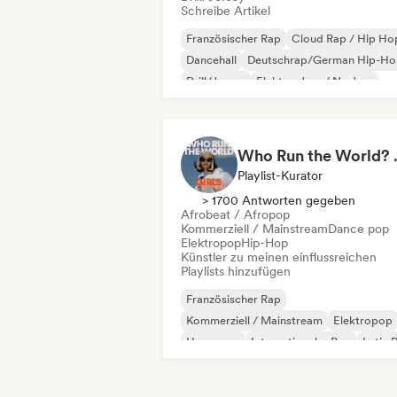
Schreibe Artikel
Französischer Rap
Cloud Rap / Hip Ho
Dancehall
Deutschrap/German Hip-Ho
Drill/Jersey
Elektro-Jazz / Nu Jazz
Hip-Hop
Internationaler Rap
Who Run the World?
Playlist-Kurator
> 1700 Antworten gegeben
Afrobeat / Afropop
Kommerziell / Mainstream
Dance pop
Elektropop
Hip-Hop
Künstler zu meinen einflussreichen
Playlists hinzufügen
Französischer Rap
Kommerziell / Mainstream
Elektropop
Hyperpop
Internationaler Pop
Latin 
Rap auf Englisch
R&B