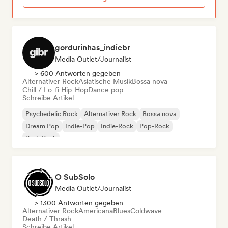
gordurinhas_indiebr
Media Outlet/Journalist
> 600 Antworten gegeben
Alternativer Rock
Asiatische Musik
Bossa nova
Chill / Lo-fi Hip-Hop
Dance pop
Schreibe Artikel
Psychedelic Rock
Alternativer Rock
Bossa nova
Dream Pop
Indie-Pop
Indie-Rock
Pop-Rock
Post-Punk
O SubSolo
Media Outlet/Journalist
> 1300 Antworten gegeben
Alternativer Rock
Americana
Blues
Coldwave
Death / Thrash
Schreibe Artikel