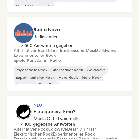
Metal / Heavy metal
Rádio Nove
Radiosender
> 600 Antworten gegeben
Alternativer Rock
Blues
Brasilianische Musik
Coldwave
Experimenteller Rock
Spiele Künstler im Radio
Psychedelic Rock
Alternativer Rock
Coldwave
Experimenteller Rock
Hard Rock
Indie-Rock
New wave
Post-Punk
NEU
E eu que era Emo?
Media Outlet/Journalist
< 100 gegebene Antworten
Alternativer Rock
Coldwave
Death / Thrash
Elektronischer Rock
Experimenteller Rock