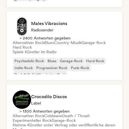
Progressiver Rock
Males Vibracions
Radiosender
> 2400 Antworten gegeben
Alternativer Rock
Blues
Country-Musik
Garage-Rock
Hard Rock
Spiele Künstler im Radio
Psychedelic Rock
Blues
Garage-Rock
Hard Rock
Indie-Rock
Progressiver Rock
Punk-Rock
Rock & Roll / Klassischer Rock
Crocodilo Discos
Label
> 1300 Antworten gegeben
Alternativer Rock
Coldwave
Death / Thrash
Experimenteller Rock
Garage-Rock
Nehme Künstler unter Vertrag oder veröffentliche deren