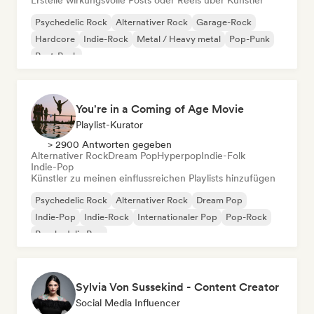
Erstelle wirkungsvolle Posts oder Reels über Künstler
Psychedelic Rock
Alternativer Rock
Garage-Rock
Hardcore
Indie-Rock
Metal / Heavy metal
Pop-Punk
Post-Punk
You're in a Coming of Age Movie
Playlist-Kurator
> 2900 Antworten gegeben
Alternativer Rock
Dream Pop
Hyperpop
Indie-Folk
Indie-Pop
Künstler zu meinen einflussreichen Playlists hinzufügen
Psychedelic Rock
Alternativer Rock
Dream Pop
Indie-Pop
Indie-Rock
Internationaler Pop
Pop-Rock
Psychedelic Pop
Sylvia Von Sussekind - Content Creator
Social Media Influencer