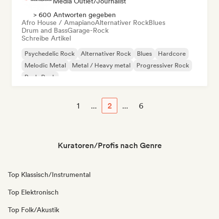
Media Outlet/Journalist
> 600 Antworten gegeben
Afro House / Amapiano
Alternativer Rock
Blues
Drum and Bass
Garage-Rock
Schreibe Artikel
Psychedelic Rock
Alternativer Rock
Blues
Hardcore
Melodic Metal
Metal / Heavy metal
Progressiver Rock
Punk-Rock
1
...
2
...
6
Kuratoren/Profis nach Genre
Top Klassisch/Instrumental
Top Elektronisch
Top Folk/Akustik