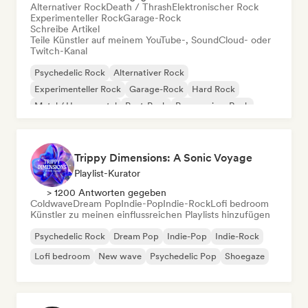
Alternativer Rock
Death / Thrash
Elektronischer Rock
Experimenteller Rock
Garage-Rock
Schreibe Artikel
Teile Künstler auf meinem YouTube-, SoundCloud- oder
Twitch-Kanal
Psychedelic Rock
Alternativer Rock
Experimenteller Rock
Garage-Rock
Hard Rock
Metal / Heavy metal
Post-Punk
Progressiver Rock
Trippy Dimensions: A Sonic Voyage
Playlist-Kurator
> 1200 Antworten gegeben
Coldwave
Dream Pop
Indie-Pop
Indie-Rock
Lofi bedroom
Künstler zu meinen einflussreichen Playlists hinzufügen
Psychedelic Rock
Dream Pop
Indie-Pop
Indie-Rock
Lofi bedroom
New wave
Psychedelic Pop
Shoegaze