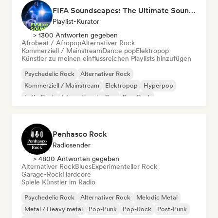
FIFA Soundscapes: The Ultimate Soundtrack ⚽️ Festival Indie, Electropop & Dance Anthems
Playlist-Kurator
> 1300 Antworten gegeben
Afrobeat / Afropop
Alternativer Rock
Kommerziell / Mainstream
Dance pop
Elektropop
Künstler zu meinen einflussreichen Playlists hinzufügen
Psychedelic Rock
Alternativer Rock
Kommerziell / Mainstream
Elektropop
Hyperpop
Indie-Rock
Internationaler Pop
Pop-Rock
Penhasco Rock
Radiosender
> 4800 Antworten gegeben
Alternativer Rock
Blues
Experimenteller Rock
Garage-Rock
Hardcore
Spiele Künstler im Radio
Psychedelic Rock
Alternativer Rock
Melodic Metal
Metal / Heavy metal
Pop-Punk
Pop-Rock
Post-Punk