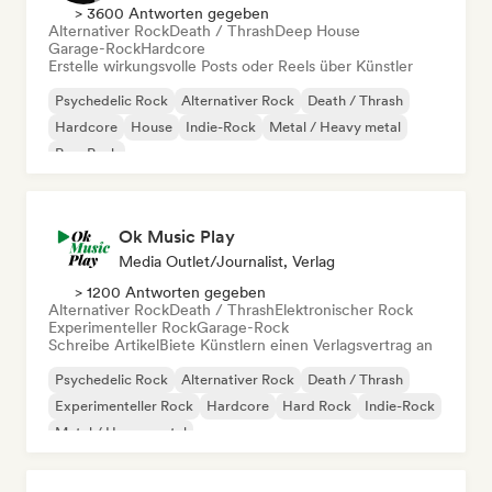
> 3600 Antworten gegeben
Alternativer Rock
Death / Thrash
Deep House
Garage-Rock
Hardcore
Erstelle wirkungsvolle Posts oder Reels über Künstler
Psychedelic Rock
Alternativer Rock
Death / Thrash
Hardcore
House
Indie-Rock
Metal / Heavy metal
Pop-Punk
Ok Music Play
Media Outlet/Journalist, Verlag
> 1200 Antworten gegeben
Alternativer Rock
Death / Thrash
Elektronischer Rock
Experimenteller Rock
Garage-Rock
Schreibe Artikel
Biete Künstlern einen Verlagsvertrag an
Psychedelic Rock
Alternativer Rock
Death / Thrash
Experimenteller Rock
Hardcore
Hard Rock
Indie-Rock
Metal / Heavy metal