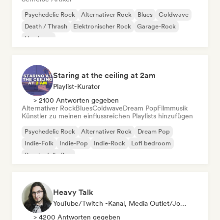
Psychedelic Rock
Alternativer Rock
Blues
Coldwave
Death / Thrash
Elektronischer Rock
Garage-Rock
Hardcore
Staring at the ceiling at 2am
Playlist-Kurator
> 2100 Antworten gegeben
Alternativer Rock
Blues
Coldwave
Dream Pop
Filmmusik
Künstler zu meinen einflussreichen Playlists hinzufügen
Psychedelic Rock
Alternativer Rock
Dream Pop
Indie-Folk
Indie-Pop
Indie-Rock
Lofi bedroom
Psychedelic Pop
Heavy Talk
YouTube/Twitch -Kanal, Media Outlet/Journalist
> 4200 Antworten gegeben