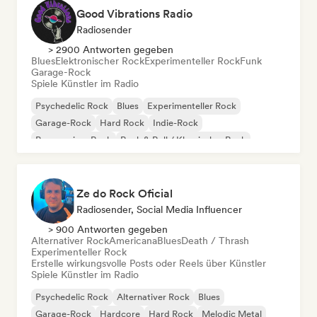
Good Vibrations Radio
Radiosender
> 2900 Antworten gegeben
Blues
Elektronischer Rock
Experimenteller Rock
Funk
Garage-Rock
Spiele Künstler im Radio
Psychedelic Rock
Blues
Experimenteller Rock
Garage-Rock
Hard Rock
Indie-Rock
Progressiver Rock
Rock & Roll / Klassischer Rock
Ze do Rock Oficial
Radiosender, Social Media Influencer
> 900 Antworten gegeben
Alternativer Rock
Americana
Blues
Death / Thrash
Experimenteller Rock
Erstelle wirkungsvolle Posts oder Reels über Künstler
Spiele Künstler im Radio
Psychedelic Rock
Alternativer Rock
Blues
Garage-Rock
Hardcore
Hard Rock
Melodic Metal