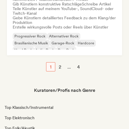
Gib Künstlern konstruktive Ratschläge
Schreibe Artikel
Teile Künstler auf meinem YouTube-, SoundCloud- oder
Twitch-Kanal
Gebe Künstlern detailliertes Feedback zu dem Klang/der
Produktion
Erstelle wirkungsvolle Posts oder Reels über Künstler
Progressiver Rock
Alternativer Rock
Brasilianische Musik
Garage-Rock
Hardcore
Hard Rock
Indie-Rock
Pop-Punk
1
2
...
4
Kuratoren/Profis nach Genre
Top Klassisch/Instrumental
Top Elektronisch
Top Folk/Akustik