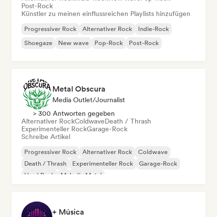
Post-Rock
Künstler zu meinen einflussreichen Playlists hinzufügen
Progressiver Rock
Alternativer Rock
Indie-Rock
Shoegaze
New wave
Pop-Rock
Post-Rock
Metal Obscura
Media Outlet/Journalist
> 300 Antworten gegeben
Alternativer Rock
Coldwave
Death / Thrash
Experimenteller Rock
Garage-Rock
Schreibe Artikel
Progressiver Rock
Alternativer Rock
Coldwave
Death / Thrash
Experimenteller Rock
Garage-Rock
Hard Rock
Melodic Metal
+ Música