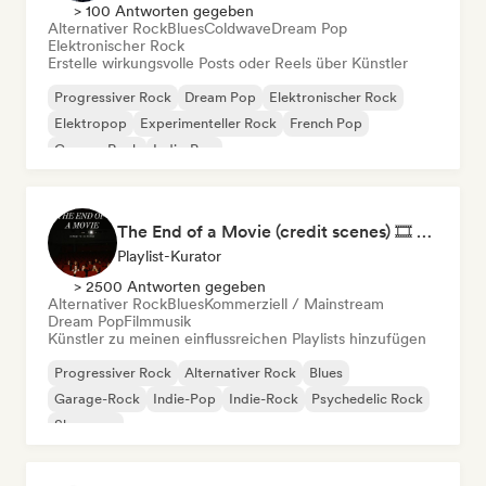
> 100 Antworten gegeben
Alternativer Rock
Blues
Coldwave
Dream Pop
Elektronischer Rock
Erstelle wirkungsvolle Posts oder Reels über Künstler
Progressiver Rock
Dream Pop
Elektronischer Rock
Elektropop
Experimenteller Rock
French Pop
Garage-Rock
Indie-Pop
The End of a Movie (credit scenes) 🎞️ Cinematic Dream Pop & Bedroom Indie
Playlist-Kurator
> 2500 Antworten gegeben
Alternativer Rock
Blues
Kommerziell / Mainstream
Dream Pop
Filmmusik
Künstler zu meinen einflussreichen Playlists hinzufügen
Progressiver Rock
Alternativer Rock
Blues
Garage-Rock
Indie-Pop
Indie-Rock
Psychedelic Rock
Shoegaze