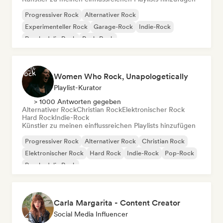
Progressiver Rock
Alternativer Rock
Experimenteller Rock
Garage-Rock
Indie-Rock
Psychedelic Rock
Punk-Rock
Rock & Roll / Klassischer Rock
Women Who Rock, Unapologetically
Playlist-Kurator
> 1000 Antworten gegeben
Alternativer Rock
Christian Rock
Elektronischer Rock
Hard Rock
Indie-Rock
Künstler zu meinen einflussreichen Playlists hinzufügen
Progressiver Rock
Alternativer Rock
Christian Rock
Elektronischer Rock
Hard Rock
Indie-Rock
Pop-Rock
Psychedelic Rock
Carla Margarita - Content Creator
Social Media Influencer