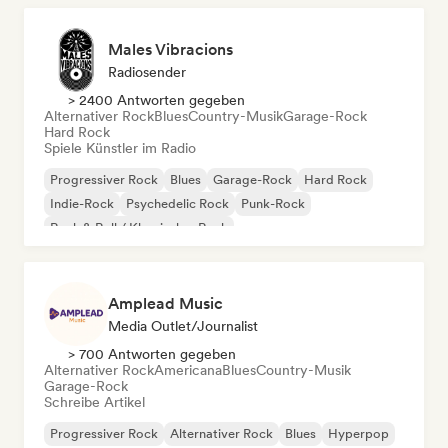
Males Vibracions
Radiosender
> 2400 Antworten gegeben
Alternativer Rock
Blues
Country-Musik
Garage-Rock
Hard Rock
Spiele Künstler im Radio
Progressiver Rock
Blues
Garage-Rock
Hard Rock
Indie-Rock
Psychedelic Rock
Punk-Rock
Rock & Roll / Klassischer Rock
Amplead Music
Media Outlet/Journalist
> 700 Antworten gegeben
Alternativer Rock
Americana
Blues
Country-Musik
Garage-Rock
Schreibe Artikel
Progressiver Rock
Alternativer Rock
Blues
Hyperpop