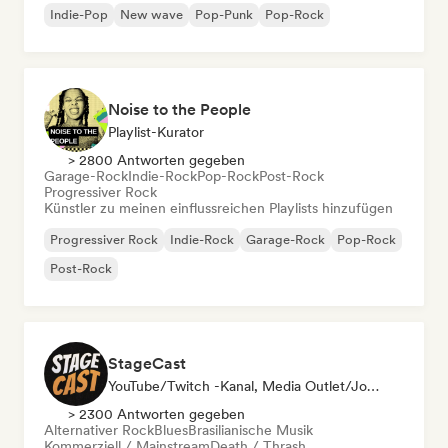
Indie-Pop
New wave
Pop-Punk
Pop-Rock
Noise to the People
Playlist-Kurator
> 2800 Antworten gegeben
Garage-Rock
Indie-Rock
Pop-Rock
Post-Rock
Progressiver Rock
Künstler zu meinen einflussreichen Playlists hinzufügen
Progressiver Rock
Indie-Rock
Garage-Rock
Pop-Rock
Post-Rock
StageCast
YouTube/Twitch -Kanal, Media Outlet/Journalist, Mentorin, Social Media Influencer, Sound Experte
> 2300 Antworten gegeben
Alternativer Rock
Blues
Brasilianische Musik
Kommerziell / Mainstream
Death / Thrash