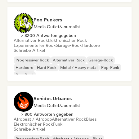
Pop Punkers
Media Outlet/Journalist
> 3200 Antworten gegeben
Alternativer Rock
Elektronischer Rock
Experimenteller Rock
Garage-Rock
Hardcore
Schreibe Artikel
Progressiver Rock
Alternativer Rock
Garage-Rock
Hardcore
Hard Rock
Metal / Heavy metal
Pop-Punk
Pop-Rock
Sonidos Urbanos
Media Outlet/Journalist
> 800 Antworten gegeben
Afrobeat / Afropop
Alternativer Rock
Blues
Elektronischer Rock
Funk
Schreibe Artikel
Progressiver Rock
Afrobeat / Afropop
Blues