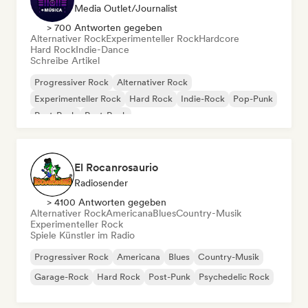
Media Outlet/Journalist
> 700 Antworten gegeben
Alternativer Rock
Experimenteller Rock
Hardcore
Hard Rock
Indie-Dance
Schreibe Artikel
Progressiver Rock
Alternativer Rock
Experimenteller Rock
Hard Rock
Indie-Rock
Pop-Punk
Post-Punk
Post-Rock
El Rocanrosaurio
Radiosender
> 4100 Antworten gegeben
Alternativer Rock
Americana
Blues
Country-Musik
Experimenteller Rock
Spiele Künstler im Radio
Progressiver Rock
Americana
Blues
Country-Musik
Garage-Rock
Hard Rock
Post-Punk
Psychedelic Rock