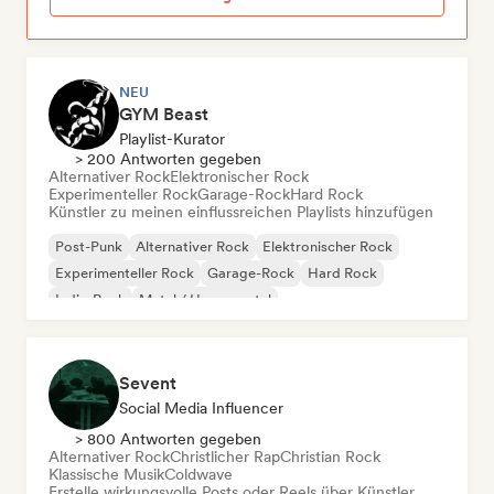
NEU
GYM Beast
Playlist-Kurator
> 200 Antworten gegeben
Alternativer Rock
Elektronischer Rock
Experimenteller Rock
Garage-Rock
Hard Rock
Künstler zu meinen einflussreichen Playlists hinzufügen
Post-Punk
Alternativer Rock
Elektronischer Rock
Experimenteller Rock
Garage-Rock
Hard Rock
Indie-Rock
Metal / Heavy metal
Sevent
Social Media Influencer
> 800 Antworten gegeben
Alternativer Rock
Christlicher Rap
Christian Rock
Klassische Musik
Coldwave
Erstelle wirkungsvolle Posts oder Reels über Künstler