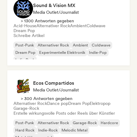
Sound & Vision MX
Media Outlet/Journalist
> 1300 Antworten gegeben
Acid-House
Alternativer Rock
Ambient
Coldwave
Dream Pop
Schreibe Artikel
Post-Punk
Alternativer Rock
Ambient
Coldwave
Dream Pop
Experimentelle Elektronik
Indie-Pop
Indie-Rock
Ecos Compartidos
Media Outlet/Journalist
> 300 Antworten gegeben
Alternativer Rock
Dance pop
Dream Pop
Elektropop
Garage-Rock
Erstelle wirkungsvolle Posts oder Reels über Künstler
Post-Punk
Alternativer Rock
Garage-Rock
Hardcore
Hard Rock
Indie-Rock
Melodic Metal