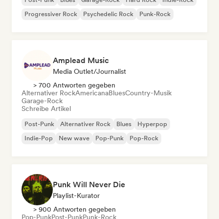
Progressiver Rock
Psychedelic Rock
Punk-Rock
Amplead Music
Media Outlet/Journalist
> 700 Antworten gegeben
Alternativer Rock
Americana
Blues
Country-Musik
Garage-Rock
Schreibe Artikel
Post-Punk
Alternativer Rock
Blues
Hyperpop
Indie-Pop
New wave
Pop-Punk
Pop-Rock
Punk Will Never Die
Playlist-Kurator
> 900 Antworten gegeben
Pop-Punk
Post-Punk
Punk-Rock