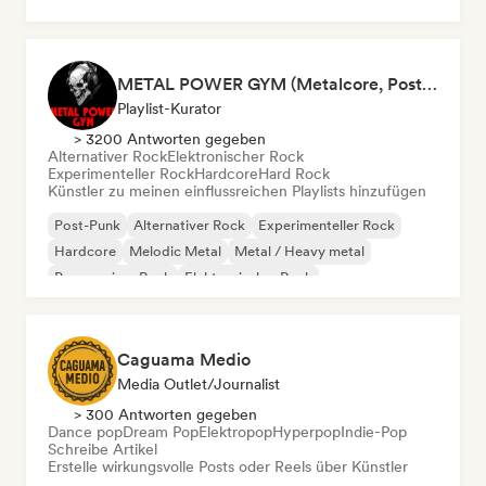
Metal / Heavy metal
METAL POWER GYM (Metalcore, Post-Hardcore, Alt. Metal)
Playlist-Kurator
> 3200 Antworten gegeben
Alternativer Rock
Elektronischer Rock
Experimenteller Rock
Hardcore
Hard Rock
Künstler zu meinen einflussreichen Playlists hinzufügen
Post-Punk
Alternativer Rock
Experimenteller Rock
Hardcore
Melodic Metal
Metal / Heavy metal
Progressiver Rock
Elektronischer Rock
Caguama Medio
Media Outlet/Journalist
> 300 Antworten gegeben
Dance pop
Dream Pop
Elektropop
Hyperpop
Indie-Pop
Schreibe Artikel
Erstelle wirkungsvolle Posts oder Reels über Künstler