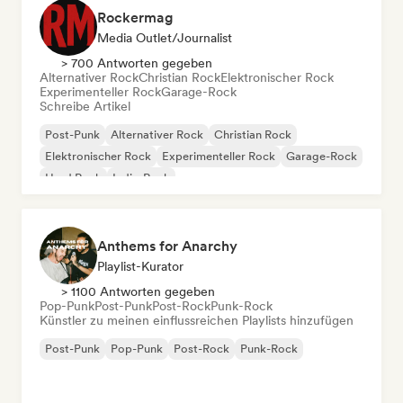
Rockermag
Media Outlet/Journalist
> 700 Antworten gegeben
Alternativer Rock
Christian Rock
Elektronischer Rock
Experimenteller Rock
Garage-Rock
Schreibe Artikel
Post-Punk
Alternativer Rock
Christian Rock
Elektronischer Rock
Experimenteller Rock
Garage-Rock
Hard Rock
Indie-Rock
Anthems for Anarchy
Playlist-Kurator
> 1100 Antworten gegeben
Pop-Punk
Post-Punk
Post-Rock
Punk-Rock
Künstler zu meinen einflussreichen Playlists hinzufügen
Post-Punk
Pop-Punk
Post-Rock
Punk-Rock