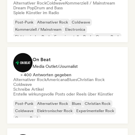
Alternativer Rock
Coldwave
Kommerziell / Mainstream
Dream Pop
Drum and Bass
Spiele Künstler im Radio
Post-Punk
Alternativer Rock
Coldwave
Kommerziell / Mainstream
Electronica
Elektronischer Rock
Experimenteller Rock
Garage-Rock
On Beat
Media Outlet/Journalist
> 400 Antworten gegeben
Alternativer Rock
Americana
Blues
Christian Rock
Coldwave
Schreibe Artikel
Erstelle wirkungsvolle Posts oder Reels über Künstler
Post-Punk
Alternativer Rock
Blues
Christian Rock
Coldwave
Elektronischer Rock
Experimenteller Rock
Garage-Rock