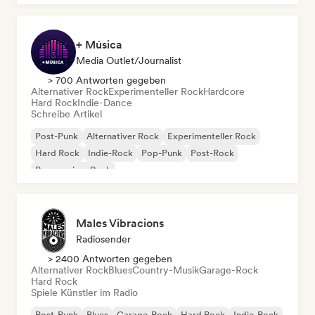
+ Música
Media Outlet/Journalist
> 700 Antworten gegeben
Alternativer Rock
Experimenteller Rock
Hardcore
Hard Rock
Indie-Dance
Schreibe Artikel
Post-Punk
Alternativer Rock
Experimenteller Rock
Hard Rock
Indie-Rock
Pop-Punk
Post-Rock
Progressiver Rock
Males Vibracions
Radiosender
> 2400 Antworten gegeben
Alternativer Rock
Blues
Country-Musik
Garage-Rock
Hard Rock
Spiele Künstler im Radio
Post-Punk
Blues
Garage-Rock
Hard Rock
Indie-Rock