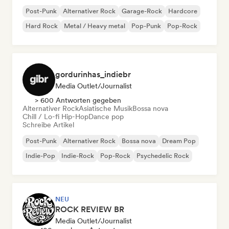
Post-Punk
Alternativer Rock
Garage-Rock
Hardcore
Hard Rock
Metal / Heavy metal
Pop-Punk
Pop-Rock
gordurinhas_indiebr
Media Outlet/Journalist
> 600 Antworten gegeben
Alternativer Rock
Asiatische Musik
Bossa nova
Chill / Lo-fi Hip-Hop
Dance pop
Schreibe Artikel
Post-Punk
Alternativer Rock
Bossa nova
Dream Pop
Indie-Pop
Indie-Rock
Pop-Rock
Psychedelic Rock
NEU
ROCK REVIEW BR
Media Outlet/Journalist