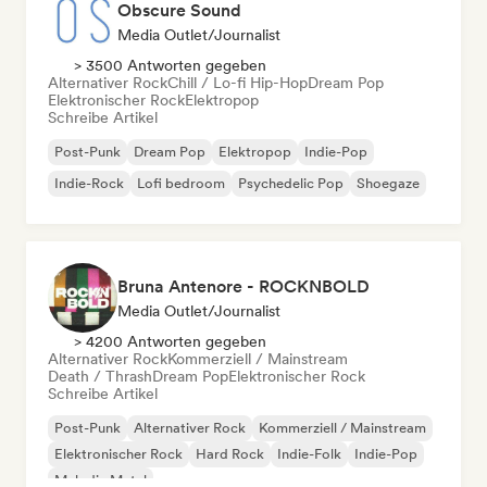
Obscure Sound
Media Outlet/Journalist
> 3500 Antworten gegeben
Alternativer Rock
Chill / Lo-fi Hip-Hop
Dream Pop
Elektronischer Rock
Elektropop
Schreibe Artikel
Post-Punk
Dream Pop
Elektropop
Indie-Pop
Indie-Rock
Lofi bedroom
Psychedelic Pop
Shoegaze
Bruna Antenore - ROCKNBOLD
Media Outlet/Journalist
> 4200 Antworten gegeben
Alternativer Rock
Kommerziell / Mainstream
Death / Thrash
Dream Pop
Elektronischer Rock
Schreibe Artikel
Post-Punk
Alternativer Rock
Kommerziell / Mainstream
Elektronischer Rock
Hard Rock
Indie-Folk
Indie-Pop
Melodic Metal