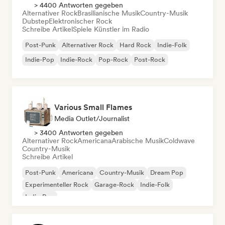
> 4400 Antworten gegeben
Alternativer Rock
Brasilianische Musik
Country-Musik
Dubstep
Elektronischer Rock
Schreibe Artikel
Spiele Künstler im Radio
Post-Punk
Alternativer Rock
Hard Rock
Indie-Folk
Indie-Pop
Indie-Rock
Pop-Rock
Post-Rock
Various Small Flames
Media Outlet/Journalist
> 3400 Antworten gegeben
Alternativer Rock
Americana
Arabische Musik
Coldwave
Country-Musik
Schreibe Artikel
Post-Punk
Americana
Country-Musik
Dream Pop
Experimenteller Rock
Garage-Rock
Indie-Folk
Indie-Pop