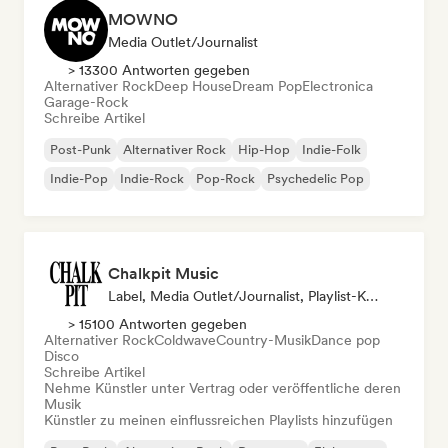
MOWNO
Media Outlet/Journalist
> 13300 Antworten gegeben
Alternativer Rock
Deep House
Dream Pop
Electronica
Garage-Rock
Schreibe Artikel
Post-Punk
Alternativer Rock
Hip-Hop
Indie-Folk
Indie-Pop
Indie-Rock
Pop-Rock
Psychedelic Pop
Chalkpit Music
Label, Media Outlet/Journalist, Playlist-Kurator
> 15100 Antworten gegeben
Alternativer Rock
Coldwave
Country-Musik
Dance pop
Disco
Schreibe Artikel
Nehme Künstler unter Vertrag oder veröffentliche deren
Musik
Künstler zu meinen einflussreichen Playlists hinzufügen