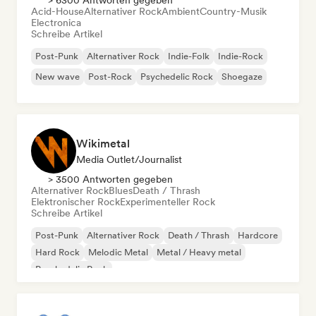
> 6300 Antworten gegeben
Acid-House
Alternativer Rock
Ambient
Country-Musik
Electronica
Schreibe Artikel
Post-Punk
Alternativer Rock
Indie-Folk
Indie-Rock
New wave
Post-Rock
Psychedelic Rock
Shoegaze
Wikimetal
Media Outlet/Journalist
> 3500 Antworten gegeben
Alternativer Rock
Blues
Death / Thrash
Elektronischer Rock
Experimenteller Rock
Schreibe Artikel
Post-Punk
Alternativer Rock
Death / Thrash
Hardcore
Hard Rock
Melodic Metal
Metal / Heavy metal
Psychedelic Rock