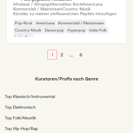
Afrobeat / Afropop
Alternativer Rock
Americana
Kommerziell / Mainstream
Country-Musik
Künstler zu meinen einflussreichen Playlists hinzufügen
Pop-Rock
Americana
Kommerziell / Mainstream
Country-Musik
Dance pop
Hyperpop
Indie-Folk
Indie-Pop
1
2
...
6
Kuratoren/Profis nach Genre
Top Klassisch/Instrumental
Top Elektronisch
Top Folk/Akustik
Top Hip-Hop/Rap