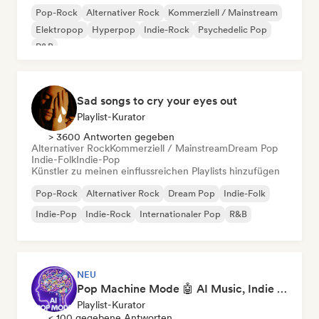
Pop-Rock
Alternativer Rock
Kommerziell / Mainstream
Elektropop
Hyperpop
Indie-Rock
Psychedelic Pop
R&B
Sad songs to cry your eyes out
Playlist-Kurator
> 3600 Antworten gegeben
Alternativer Rock
Kommerziell / Mainstream
Dream Pop
Indie-Folk
Indie-Pop
Künstler zu meinen einflussreichen Playlists hinzufügen
Pop-Rock
Alternativer Rock
Dream Pop
Indie-Folk
Indie-Pop
Indie-Rock
Internationaler Pop
R&B
NEU
Pop Machine Mode 🤖 AI Music, Indie Pop & Dream Pop
Playlist-Kurator
< 100 gegebene Antworten