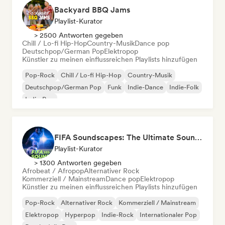
Backyard BBQ Jams
Playlist-Kurator
> 2500 Antworten gegeben
Chill / Lo-fi Hip-Hop
Country-Musik
Dance pop
Deutschpop/German Pop
Elektropop
Künstler zu meinen einflussreichen Playlists hinzufügen
Pop-Rock
Chill / Lo-fi Hip-Hop
Country-Musik
Deutschpop/German Pop
Funk
Indie-Dance
Indie-Folk
Indie-Pop
FIFA Soundscapes: The Ultimate Soundtrack ⚽️ Festival Indie, Electropop & Dance Anthems
Playlist-Kurator
> 1300 Antworten gegeben
Afrobeat / Afropop
Alternativer Rock
Kommerziell / Mainstream
Dance pop
Elektropop
Künstler zu meinen einflussreichen Playlists hinzufügen
Pop-Rock
Alternativer Rock
Kommerziell / Mainstream
Elektropop
Hyperpop
Indie-Rock
Internationaler Pop