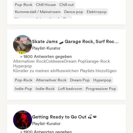
Pop-Rock
Chill House
Chill out
Kommerziell / Mainstream
Dance pop
Elektropop
Hyperpop
Internationaler Pop
Skate Jams 🛹 Garage Rock, Surf Rock & Neo-Psych
Playlist-Kurator
> 1800 Antworten gegeben
Alternativer Rock
Coldwave
Dream Pop
Garage-Rock
Hyperpop
Künstler zu meinen einflussreichen Playlists hinzufügen
Pop-Rock
Alternativer Rock
Dream Pop
Hyperpop
Indie-Pop
Indie-Rock
Lofi bedroom
Progressiver Pop
Getting Ready to Go Out 🍒💋
Playlist-Kurator
> 1900 Antworten gegeben