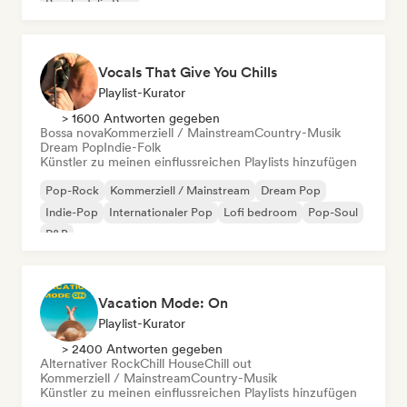
Psychedelic Pop
Vocals That Give You Chills
Playlist-Kurator
> 1600 Antworten gegeben
Bossa nova
Kommerziell / Mainstream
Country-Musik
Dream Pop
Indie-Folk
Künstler zu meinen einflussreichen Playlists hinzufügen
Pop-Rock
Kommerziell / Mainstream
Dream Pop
Indie-Pop
Internationaler Pop
Lofi bedroom
Pop-Soul
R&B
Vacation Mode: On
Playlist-Kurator
> 2400 Antworten gegeben
Alternativer Rock
Chill House
Chill out
Kommerziell / Mainstream
Country-Musik
Künstler zu meinen einflussreichen Playlists hinzufügen