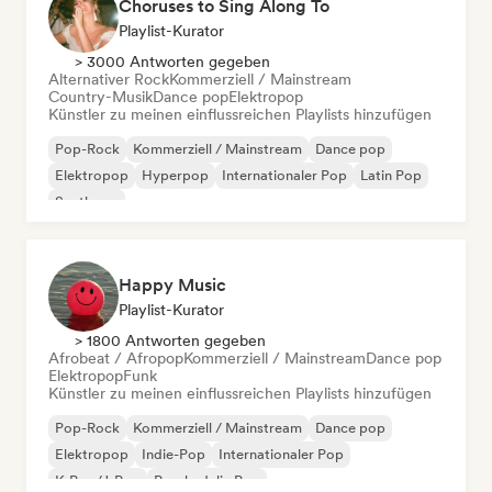
Choruses to Sing Along To
Playlist-Kurator
> 3000 Antworten gegeben
Alternativer Rock
Kommerziell / Mainstream
Country-Musik
Dance pop
Elektropop
Künstler zu meinen einflussreichen Playlists hinzufügen
Pop-Rock
Kommerziell / Mainstream
Dance pop
Elektropop
Hyperpop
Internationaler Pop
Latin Pop
Synthpop
Happy Music
Playlist-Kurator
> 1800 Antworten gegeben
Afrobeat / Afropop
Kommerziell / Mainstream
Dance pop
Elektropop
Funk
Künstler zu meinen einflussreichen Playlists hinzufügen
Pop-Rock
Kommerziell / Mainstream
Dance pop
Elektropop
Indie-Pop
Internationaler Pop
K-Pop/J-Pop
Psychedelic Pop