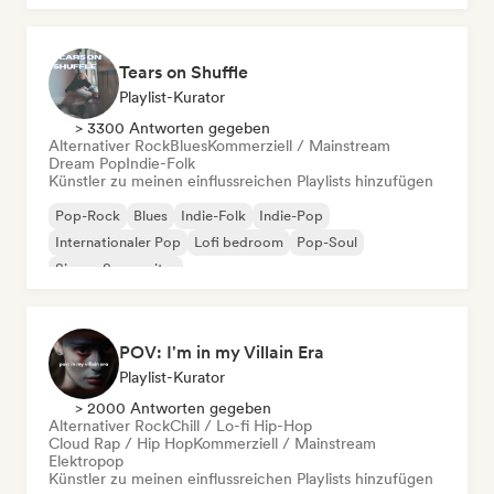
Tears on Shuffle
Playlist-Kurator
> 3300 Antworten gegeben
Alternativer Rock
Blues
Kommerziell / Mainstream
Dream Pop
Indie-Folk
Künstler zu meinen einflussreichen Playlists hinzufügen
Pop-Rock
Blues
Indie-Folk
Indie-Pop
Internationaler Pop
Lofi bedroom
Pop-Soul
Singer-Songwriter
POV: I'm in my Villain Era
Playlist-Kurator
> 2000 Antworten gegeben
Alternativer Rock
Chill / Lo-fi Hip-Hop
Cloud Rap / Hip Hop
Kommerziell / Mainstream
Elektropop
Künstler zu meinen einflussreichen Playlists hinzufügen