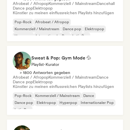
Afrobeat / Afropop
Kommerziell / Mainstream
Dancehall
Dance pop
Elektropop
Künstler zu meinen einflussreichen Playlists hinzufügen
Pop-Rock
Afrobeat / Afropop
Kommerziell / Mainstream
Dance pop
Elektropop
Hyperpop
Internationaler Pop
Latin Pop
Sweat & Pop: Gym Mode 💦
Playlist-Kurator
> 1800 Antworten gegeben
Afrobeat / Afropop
Kommerziell / Mainstream
Dance
Dance pop
Elektropop
Künstler zu meinen einflussreichen Playlists hinzufügen
Pop-Rock
Kommerziell / Mainstream
Dance
Dance pop
Elektropop
Hyperpop
Internationaler Pop
Latin Pop