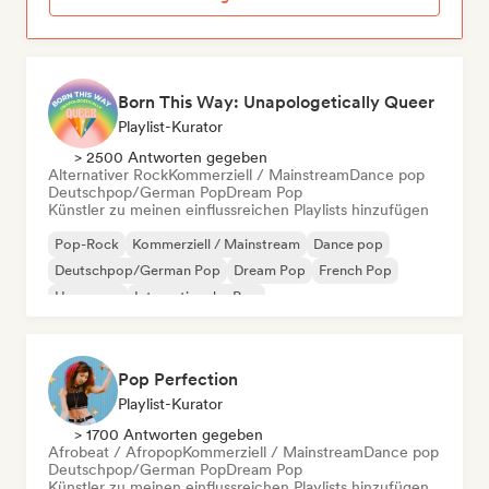
Born This Way: Unapologetically Queer
Playlist-Kurator
> 2500 Antworten gegeben
Alternativer Rock
Kommerziell / Mainstream
Dance pop
Deutschpop/German Pop
Dream Pop
Künstler zu meinen einflussreichen Playlists hinzufügen
Pop-Rock
Kommerziell / Mainstream
Dance pop
Deutschpop/German Pop
Dream Pop
French Pop
Hyperpop
Internationaler Pop
Pop Perfection
Playlist-Kurator
> 1700 Antworten gegeben
Afrobeat / Afropop
Kommerziell / Mainstream
Dance pop
Deutschpop/German Pop
Dream Pop
Künstler zu meinen einflussreichen Playlists hinzufügen