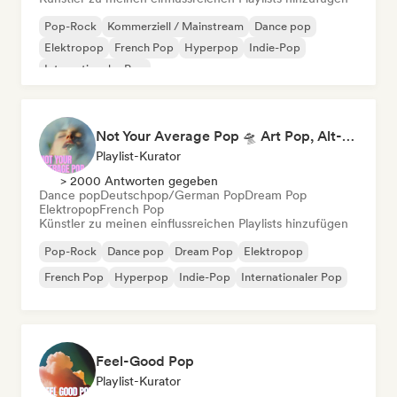
Pop-Rock
Kommerziell / Mainstream
Dance pop
Elektropop
French Pop
Hyperpop
Indie-Pop
Internationaler Pop
Not Your Average Pop 🛸 Art Pop, Alt-Pop & Indie Pop
Playlist-Kurator
> 2000 Antworten gegeben
Dance pop
Deutschpop/German Pop
Dream Pop
Elektropop
French Pop
Künstler zu meinen einflussreichen Playlists hinzufügen
Pop-Rock
Dance pop
Dream Pop
Elektropop
French Pop
Hyperpop
Indie-Pop
Internationaler Pop
Feel-Good Pop
Playlist-Kurator