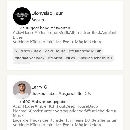
Dionysiac Tour
Booker
< 100 gegebene Antworten
Acid-House
Afrikanische Musik
Alternativer Rock
Ambient
Blues
Verbinde Künstler mit Live-Event-Möglichkeiten
Nu-disco / Italo
Acid-House
Afrikanische Musik
Alternativer Rock
Ambient
Blues
Brasilianische Musik
Chill out
Larry G
Booker, Label, Ausgewählte DJs
> 500 Antworten gegeben
Acid-House
Ambient
Chill out
Deep House
Disco
Nehme Künstler unter Vertrag oder veröffentliche deren
Musik
Lade die Tracks der Künstler für meine DJ-Sets herunter
Verbinde Künstler mit Live-Event-Möglichkeiten