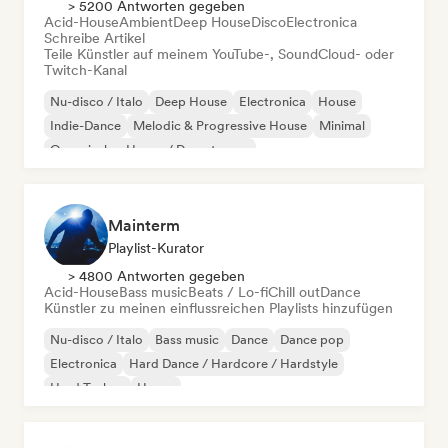
> 5200 Antworten gegeben
Acid-House
Ambient
Deep House
Disco
Electronica
Schreibe Artikel
Teile Künstler auf meinem YouTube-, SoundCloud- oder
Twitch-Kanal
Nu-disco / Italo
Deep House
Electronica
House
Indie-Dance
Melodic & Progressive House
Minimal
Organischer House / Downtempo
Mainterm
Playlist-Kurator
> 4800 Antworten gegeben
Acid-House
Bass music
Beats / Lo-fi
Chill out
Dance
Künstler zu meinen einflussreichen Playlists hinzufügen
Nu-disco / Italo
Bass music
Dance
Dance pop
Electronica
Hard Dance / Hardcore / Hardstyle
Hard Techno
House