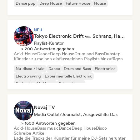
Dance pop
Deep House
Future House
House
NEU
Tokyo Electronic Drift 🏎️ Schranz, Hard Techno & Anime EDM
Playlist-Kurator
> 200 Antworten gegeben
Acid-House
Dance
Deep House
Drum and Bass
Dubstep
Künstler zu meinen einflussreichen Playlists hinzufügen
Nu-disco / Italo
Dance
Drum and Bass
Electronica
Electro swing
Experimentelle Elektronik
Funky / Jackin House
Future House
Novaj TV
Media Outlet/Journalist, Ausgewählte DJs
> 1600 Antworten gegeben
Acid-House
Bass music
Dance
Deep House
Disco
Schreibe Artikel
Lade die Tracks der Künstler für meine DJ-Sets herunter