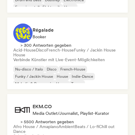
Experimentelle Elektronik
House
Régalade
Booker
> 300 Antworten gegeben
Acid-House
Disco
French-House
Funky / Jackin House
House
Verbinde Künstler mit Live-Event-Möglichkeiten
Nu-disco / Italo
Disco
French-House
Funky / Jackin House
House
Indie-Dance
Melodic & Progressive House
Trance
EKM.CO
Media Outlet/Journalist, Playlist-Kurator
> 5500 Antworten gegeben
Afro House / Amapiano
Ambient
Beats / Lo-fi
Chill out
Dance