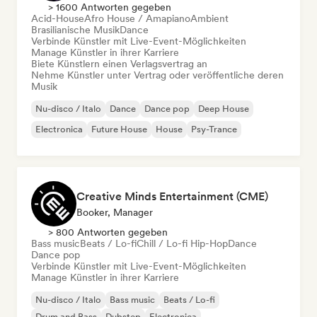
> 1600 Antworten gegeben
Acid-House
Afro House / Amapiano
Ambient
Brasilianische Musik
Dance
Verbinde Künstler mit Live-Event-Möglichkeiten
Manage Künstler in ihrer Karriere
Biete Künstlern einen Verlagsvertrag an
Nehme Künstler unter Vertrag oder veröffentliche deren
Musik
Nu-disco / Italo
Dance
Dance pop
Deep House
Electronica
Future House
House
Psy-Trance
Creative Minds Entertainment (CME)
Booker, Manager
> 800 Antworten gegeben
Bass music
Beats / Lo-fi
Chill / Lo-fi Hip-Hop
Dance
Dance pop
Verbinde Künstler mit Live-Event-Möglichkeiten
Manage Künstler in ihrer Karriere
Nu-disco / Italo
Bass music
Beats / Lo-fi
Drum and Bass
Dubstep
Electronica