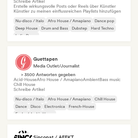
Schreibe Artikel
Erstelle wirkungsvolle Posts oder Reels über Künstler
Künstler zu meinen einflussreichen Playlists hinzufügen
Nu-disco / Italo
Afro House / Amapiano
Dance pop
Deep House
Drum and Bass
Dubstep
Hard Techno
Indie-Dance
Guettapen
Media Outlet/Journalist
> 3500 Antworten gegeben
Acid-House
Afro House / Amapiano
Ambient
Bass music
Chill House
Schreibe Artikel
Nu-disco / Italo
Afro House / Amapiano
Chill House
Dance
Disco
Electronica
French-House
Funky / Jackin House
Sincopat / AFFKT