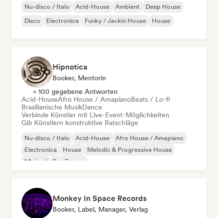
Nu-disco / Italo
Acid-House
Ambient
Deep House
Disco
Electronica
Funky / Jackin House
House
Hipnotica
Booker, Mentorin
< 100 gegebene Antworten
Acid-House
Afro House / Amapiano
Beats / Lo-fi
Brasilianische Musik
Dance
Verbinde Künstler mit Live-Event-Möglichkeiten
Gib Künstlern konstruktive Ratschläge
Nu-disco / Italo
Acid-House
Afro House / Amapiano
Electronica
House
Melodic & Progressive House
Minimal
Psy-Trance
Monkey In Space Records
Booker, Label, Manager, Verlag