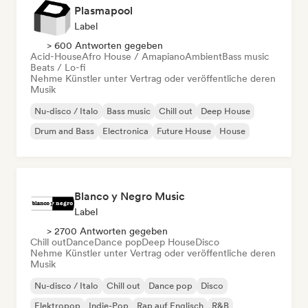
Plasmapool
Label
> 600 Antworten gegeben
Acid-House
Afro House / Amapiano
Ambient
Bass music
Beats / Lo-fi
Nehme Künstler unter Vertrag oder veröffentliche deren
Musik
Nu-disco / Italo
Bass music
Chill out
Deep House
Drum and Bass
Electronica
Future House
House
Blanco y Negro Music
Label
> 2700 Antworten gegeben
Chill out
Dance
Dance pop
Deep House
Disco
Nehme Künstler unter Vertrag oder veröffentliche deren
Musik
Nu-disco / Italo
Chill out
Dance pop
Disco
Elektropop
Indie-Pop
Rap auf Englisch
R&B