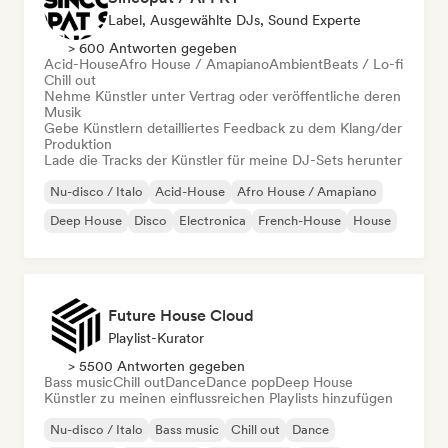
Label, Ausgewählte DJs, Sound Experte
> 600 Antworten gegeben
Acid-House
Afro House / Amapiano
Ambient
Beats / Lo-fi
Chill out
Nehme Künstler unter Vertrag oder veröffentliche deren
Musik
Gebe Künstlern detailliertes Feedback zu dem Klang/der
Produktion
Lade die Tracks der Künstler für meine DJ-Sets herunter
Nu-disco / Italo
Acid-House
Afro House / Amapiano
Deep House
Disco
Electronica
French-House
House
Future House Cloud
Playlist-Kurator
> 5500 Antworten gegeben
Bass music
Chill out
Dance
Dance pop
Deep House
Künstler zu meinen einflussreichen Playlists hinzufügen
Nu-disco / Italo
Bass music
Chill out
Dance