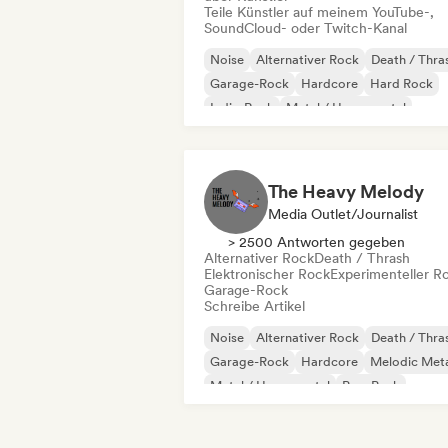
Teile Künstler auf meinem YouTube-,
SoundCloud- oder Twitch-Kanal
Noise
Alternativer Rock
Death / Thra
Garage-Rock
Hardcore
Hard Rock
Indie-Rock
Metal / Heavy metal
The Heavy Melody
Media Outlet/Journalist
> 2500 Antworten gegeben
Alternativer Rock
Death / Thrash
Elektronischer Rock
Experimenteller R
Garage-Rock
Schreibe Artikel
Noise
Alternativer Rock
Death / Thra
Garage-Rock
Hardcore
Melodic Met
Metal / Heavy metal
Pop-Punk