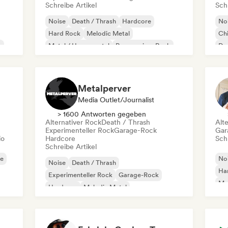
Schreibe Artikel
Schr
Noise
Death / Thrash
Hardcore
No
Hard Rock
Melodic Metal
Chi
k
Metal / Heavy metal
Progressiver Rock
Dr
Punk-Rock
Metalperver
Media Outlet/Journalist
> 1600 Antworten gegeben
Alternativer Rock
Death / Thrash
Alt
Experimenteller Rock
Garage-Rock
Gar
io
Hardcore
Schr
Schreibe Artikel
e
No
Noise
Death / Thrash
Ha
Experimenteller Rock
Garage-Rock
Met
Hardcore
Melodic Metal
Metal / Heavy metal
Post-Rock