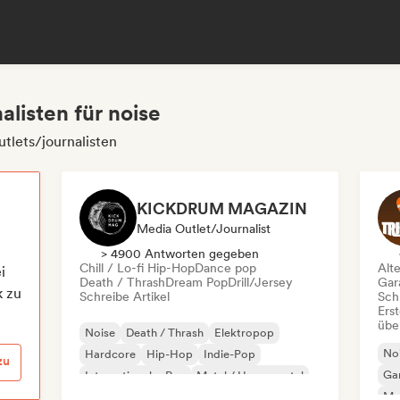
alisten für noise
tlets/journalisten
KICKDRUM MAGAZIN
Media Outlet/Journalist
> 4900 Antworten gegeben
Chill / Lo-fi Hip-Hop
Dance pop
Alt
i
Death / Thrash
Dream Pop
Drill/Jersey
Gar
k zu
Schreibe Artikel
Schr
Erst
übe
Noise
Death / Thrash
Elektropop
No
Hardcore
Hip-Hop
Indie-Pop
zu
Ga
Internationaler Rap
Metal / Heavy metal
Me