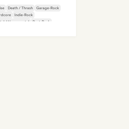
ise
Death / Thrash
Garage-Rock
rdcore
Indie-Rock
al / Heavy metal
Post-Punk
chedelic Rock