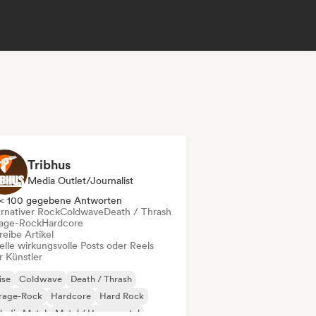
Tribhus
Media Outlet/Journalist
< 100 gegebene Antworten
ernativer Rock
Coldwave
Death / Thrash
age-Rock
Hardcore
eibe Artikel
elle wirkungsvolle Posts oder Reels
r Künstler
ise
Coldwave
Death / Thrash
rage-Rock
Hardcore
Hard Rock
lodic Metal
Metal / Heavy metal