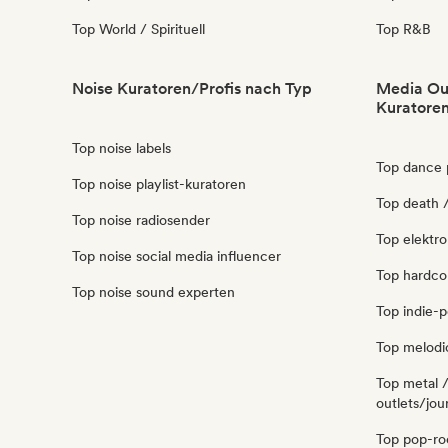
Top World / Spirituell
Top R&B
Noise Kuratoren/Profis nach Typ
Media Out
Kuratoren
Top noise labels
Top dance 
Top noise playlist-kuratoren
Top death /
Top noise radiosender
Top elektro
Top noise social media influencer
Top hardcor
Top noise sound experten
Top indie-p
Top melodic
Top metal 
outlets/jou
Top pop-roc