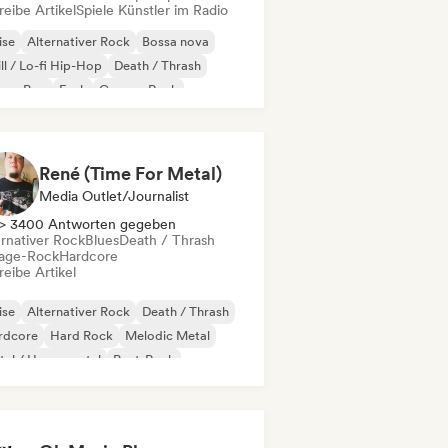
eibe Artikel
Spiele Künstler im Radio
ise
Alternativer Rock
Bossa nova
ll / Lo-fi Hip-Hop
Death / Thrash
eam Pop
Funk
Garage-Rock
René (Time For Metal)
Media Outlet/Journalist
> 3400 Antworten gegeben
ernativer Rock
Blues
Death / Thrash
age-Rock
Hardcore
eibe Artikel
ise
Alternativer Rock
Death / Thrash
rdcore
Hard Rock
Melodic Metal
al / Heavy metal
Post-Rock