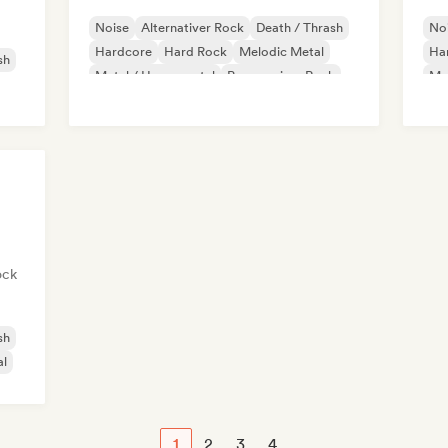
Noise
Alternativer Rock
Death / Thrash
No
Hardcore
Hard Rock
Melodic Metal
Ha
sh
Metal / Heavy metal
Progressiver Rock
Met
Psy
ock
sh
al
1
2
3
4