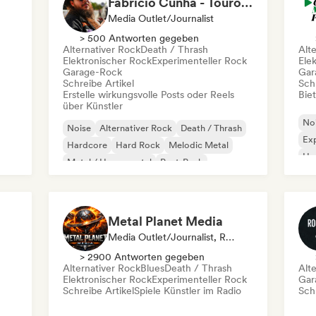
Fabricio Cunha - Touro Rock
Media Outlet/Journalist
> 500 Antworten gegeben
Alternativer Rock
Death / Thrash
Alt
Elektronischer Rock
Experimenteller Rock
Ele
Garage-Rock
Gar
Schreibe Artikel
Schr
Erstelle wirkungsvolle Posts oder Reels
Bie
über Künstler
No
Noise
Alternativer Rock
Death / Thrash
Exp
Hardcore
Hard Rock
Melodic Metal
Ha
Metal / Heavy metal
Post-Punk
Met
Metal Planet Media
Media Outlet/Journalist, Radiosender
> 2900 Antworten gegeben
Alternativer Rock
Blues
Death / Thrash
Alt
Elektronischer Rock
Experimenteller Rock
Gar
Schreibe Artikel
Spiele Künstler im Radio
Schr