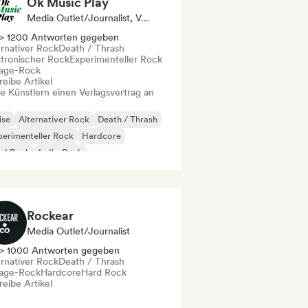
Ok Music Play
Media Outlet/Journalist, Verlag
> 1200 Antworten gegeben
ernativer Rock
Death / Thrash
ktronischer Rock
Experimenteller Rock
age-Rock
eibe Artikel
te Künstlern einen Verlagsvertrag an
ise
Alternativer Rock
Death / Thrash
erimenteller Rock
Hardcore
rd Rock
Indie-Rock
al / Heavy metal
Rockear
Media Outlet/Journalist
> 1000 Antworten gegeben
ernativer Rock
Death / Thrash
age-Rock
Hardcore
Hard Rock
eibe Artikel