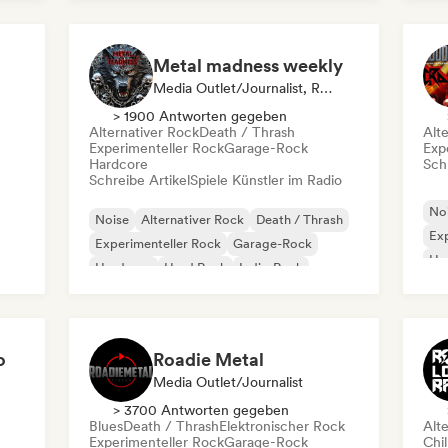
Metal madness weekly
Media Outlet/Journalist, Radiosender
> 1900 Antworten gegeben
Alternativer Rock
Death / Thrash
Alt
Experimenteller Rock
Garage-Rock
Exp
Hardcore
Schr
Schreibe Artikel
Spiele Künstler im Radio
No
Noise
Alternativer Rock
Death / Thrash
Exp
Experimenteller Rock
Garage-Rock
Ha
Hardcore
Hard Rock
Indie-Rock
Met
o
Roadie Metal
Media Outlet/Journalist
> 3700 Antworten gegeben
Blues
Death / Thrash
Elektronischer Rock
Alt
Experimenteller Rock
Garage-Rock
Chi