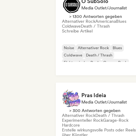
O SubSolo
Media Outlet/Journalist
> 1300 Antworten gegeben
Alternativer Rock
Americana
Blues
Coldwave
Death / Thrash
Schreibe Artikel
Noise
Alternativer Rock
Blues
Coldwave
Death / Thrash
Elektronischer Rock
Garage-Rock
Hardcore
Pras Ideia
Media Outlet/Journalist
> 300 Antworten gegeben
Alternativer Rock
Death / Thrash
Experimenteller Rock
Garage-Rock
Hardcore
Erstelle wirkungsvolle Posts oder Reels
über Künstler