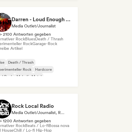
Darren - Loud Enough Magazine
Media Outlet/Journalist
> 2100 Antworten gegeben
ernativer Rock
Blues
Death / Thrash
erimenteller Rock
Garage-Rock
eibe Artikel
ise
Death / Thrash
erimenteller Rock
Hardcore
rd Rock
Melodic Metal
al / Heavy metal
Progressiver Rock
Rock Local Radio
Media Outlet/Journalist, Radiosender
> 1200 Antworten gegeben
ernativer Rock
Beats / Lo-fi
Bossa nova
ll House
Chill / Lo-fi Hip-Hop