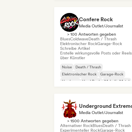
Confere Rock
Media Outlet/Journalist
> 100 Antworten gegeben
Blues
Coldwave
Death / Thrash
Elektronischer Rock
Garage-Rock
Schreibe Artikel
Erstelle wirkungsvolle Posts oder Reels
über Künstler
Noise
Death / Thrash
Elektronischer Rock
Garage-Rock
Hardcore
Hard Rock
Melodic Metal
Metal / Heavy metal
Underground Extrem
Media Outlet/Journalist
> 1500 Antworten gegeben
Alternativer Rock
Blues
Death / Thrash
Experimenteller Rock
Garage-Rock