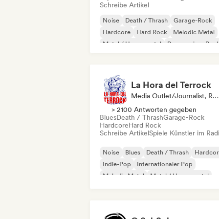
Schreibe Artikel
Noise
Death / Thrash
Garage-Rock
Hardcore
Hard Rock
Melodic Metal
Metal / Heavy metal
Progressiver Roc
La Hora del Terrock
Media Outlet/Journalist, Radiosender
> 2100 Antworten gegeben
Blues
Death / Thrash
Garage-Rock
Hardcore
Hard Rock
Schreibe Artikel
Spiele Künstler im Rad
Noise
Blues
Death / Thrash
Hardcor
Indie-Pop
Internationaler Pop
Melodic Metal
Metal / Heavy metal