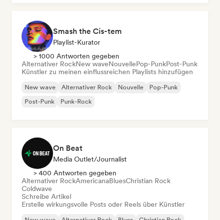
Smash the Cis-tem
Playlist-Kurator
> 1000 Antworten gegeben
Alternativer Rock
New wave
Nouvelle
Pop-Punk
Post-Punk
Künstler zu meinen einflussreichen Playlists hinzufügen
New wave
Alternativer Rock
Nouvelle
Pop-Punk
Post-Punk
Punk-Rock
On Beat
Media Outlet/Journalist
> 400 Antworten gegeben
Alternativer Rock
Americana
Blues
Christian Rock
Coldwave
Schreibe Artikel
Erstelle wirkungsvolle Posts oder Reels über Künstler
New wave
Alternativer Rock
Blues
Christian Rock