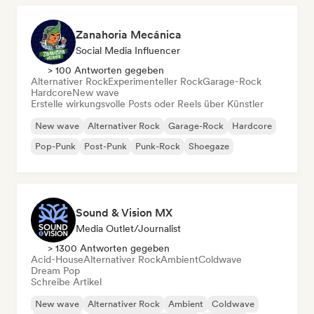
Zanahoria Mecánica
Social Media Influencer
> 100 Antworten gegeben
Alternativer Rock
Experimenteller Rock
Garage-Rock
Hardcore
New wave
Erstelle wirkungsvolle Posts oder Reels über Künstler
New wave
Alternativer Rock
Garage-Rock
Hardcore
Pop-Punk
Post-Punk
Punk-Rock
Shoegaze
Sound & Vision MX
Media Outlet/Journalist
> 1300 Antworten gegeben
Acid-House
Alternativer Rock
Ambient
Coldwave
Dream Pop
Schreibe Artikel
New wave
Alternativer Rock
Ambient
Coldwave