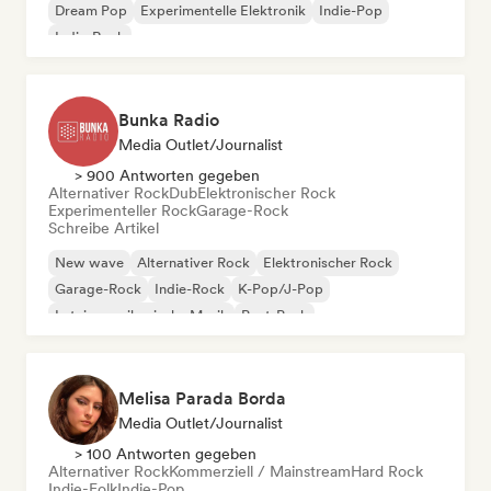
Dream Pop
Experimentelle Elektronik
Indie-Pop
Indie-Rock
Bunka Radio
Media Outlet/Journalist
> 900 Antworten gegeben
Alternativer Rock
Dub
Elektronischer Rock
Experimenteller Rock
Garage-Rock
Schreibe Artikel
New wave
Alternativer Rock
Elektronischer Rock
Garage-Rock
Indie-Rock
K-Pop/J-Pop
Lateinamerikanische Musik
Post-Punk
Melisa Parada Borda
Media Outlet/Journalist
> 100 Antworten gegeben
Alternativer Rock
Kommerziell / Mainstream
Hard Rock
Indie-Folk
Indie-Pop