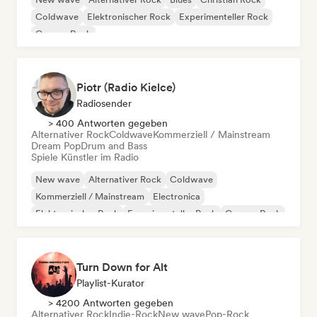
Coldwave
Elektronischer Rock
Experimenteller Rock
Garage-Rock
Piotr (Radio Kielce)
Radiosender
> 400 Antworten gegeben
Alternativer Rock
Coldwave
Kommerziell / Mainstream
Dream Pop
Drum and Bass
Spiele Künstler im Radio
New wave
Alternativer Rock
Coldwave
Kommerziell / Mainstream
Electronica
Elektronischer Rock
Experimenteller Rock
Garage-Rock
Turn Down for Alt
Playlist-Kurator
> 4200 Antworten gegeben
Alternativer Rock
Indie-Rock
New wave
Pop-Rock