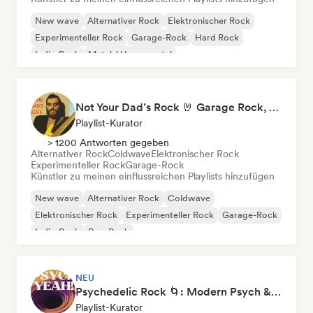
New wave
Alternativer Rock
Elektronischer Rock
Experimenteller Rock
Garage-Rock
Hard Rock
Indie-Rock
Metal / Heavy metal
Not Your Dad’s Rock 🤘 Garage Rock, Alt-Rock & Indie Anthems
Playlist-Kurator
> 1200 Antworten gegeben
Alternativer Rock
Coldwave
Elektronischer Rock
Experimenteller Rock
Garage-Rock
Künstler zu meinen einflussreichen Playlists hinzufügen
New wave
Alternativer Rock
Coldwave
Elektronischer Rock
Experimenteller Rock
Garage-Rock
Indie-Rock
Pop-Rock
NEU
Psychedelic Rock 🌀: Modern Psych & Turkish Vibes
Playlist-Kurator