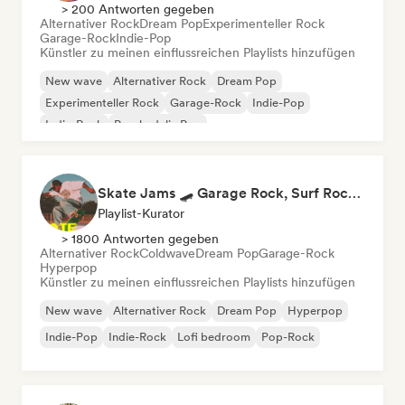
> 200 Antworten gegeben
Alternativer Rock
Dream Pop
Experimenteller Rock
Garage-Rock
Indie-Pop
Künstler zu meinen einflussreichen Playlists hinzufügen
New wave
Alternativer Rock
Dream Pop
Experimenteller Rock
Garage-Rock
Indie-Pop
Indie-Rock
Psychedelic Pop
Skate Jams 🛹 Garage Rock, Surf Rock & Neo-Psych
Playlist-Kurator
> 1800 Antworten gegeben
Alternativer Rock
Coldwave
Dream Pop
Garage-Rock
Hyperpop
Künstler zu meinen einflussreichen Playlists hinzufügen
New wave
Alternativer Rock
Dream Pop
Hyperpop
Indie-Pop
Indie-Rock
Lofi bedroom
Pop-Rock