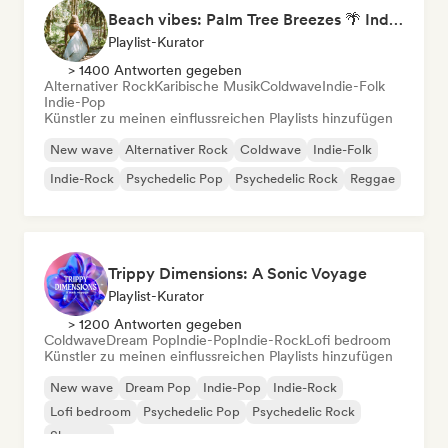
Beach vibes: Palm Tree Breezes 🌴 Indie Folk, Acoustic & Singer-Songwriter
Playlist-Kurator
> 1400 Antworten gegeben
Alternativer Rock
Karibische Musik
Coldwave
Indie-Folk
Indie-Pop
Künstler zu meinen einflussreichen Playlists hinzufügen
New wave
Alternativer Rock
Coldwave
Indie-Folk
Indie-Rock
Psychedelic Pop
Psychedelic Rock
Reggae
Trippy Dimensions: A Sonic Voyage
Playlist-Kurator
> 1200 Antworten gegeben
Coldwave
Dream Pop
Indie-Pop
Indie-Rock
Lofi bedroom
Künstler zu meinen einflussreichen Playlists hinzufügen
New wave
Dream Pop
Indie-Pop
Indie-Rock
Lofi bedroom
Psychedelic Pop
Psychedelic Rock
Shoegaze