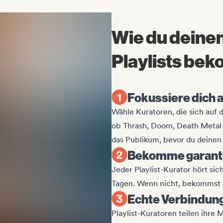
Wie du deinen
Playlists be
Fokussiere dich a
Wähle Kuratoren, die sich auf 
ob Thrash, Doom, Death Metal o
das Publikum, bevor du deinen 
Bekomme garanti
Jeder Playlist-Kurator hört si
Tagen. Wenn nicht, bekommst d
Echte Verbindun
Playlist-Kuratoren teilen ihre