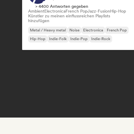
> 4400 Antworten gegeben
Ambient
Electronica
French Pop
Jazz-Fusion
Hip-Hop
Künstler zu meinen einflussreichen Playlists
hinzufügen
Metal / Heavy metal
Noise
Electronica
French Pop
Hip-Hop
Indie-Folk
Indie-Pop
Indie-Rock