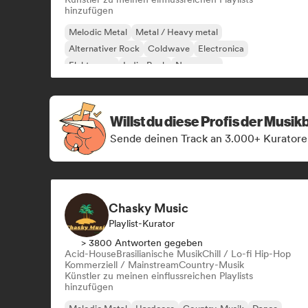
hinzufügen
Melodic Metal
Metal / Heavy metal
Alternativer Rock
Coldwave
Electronica
Elektropop
Indie-Rock
New wave
Willst du diese Profis der Musi
Sende deinen Track an 3.000+ Kuratore
Chasky Music
Playlist-Kurator
> 3800 Antworten gegeben
Acid-House
Brasilianische Musik
Chill / Lo-fi Hip-Hop
Kommerziell / Mainstream
Country-Musik
Künstler zu meinen einflussreichen Playlists
hinzufügen