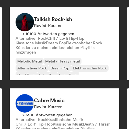
Talkish Rock-ish
Playlist-Kurator
> 10100 Antworten gegeben
Alternativer Rock
Chill / Lo-fi Hip-Hop
Klassische Musik
Dream Pop
Elektronischer Rock
Künstler zu meinen einflussreichen Playlists
hinzufügen
Melodic Metal
Metal / Heavy metal
Alternativer Rock
Dream Pop
Elektronischer Rock
Hard Rock
Indie-Pop
Indie-Rock
Cabre Music
Playlist-Kurator
> 6100 Antworten gegeben
Alternativer Rock
Brasilianische Musik
Chill / Lo-fi Hip-Hop
Klassische Musik
Death / Thrash
Künstler zu meinen einflussreichen Playlists