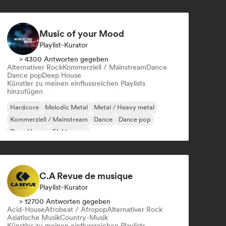
Music of your Mood
Playlist-Kurator
> 4300 Antworten gegeben
Alternativer Rock
Kommerziell / Mainstream
Dance
Dance pop
Deep House
Künstler zu meinen einflussreichen Playlists
hinzufügen
Hardcore
Melodic Metal
Metal / Heavy metal
Kommerziell / Mainstream
Dance
Dance pop
Deep House
Elektropop
C.A Revue de musique
Playlist-Kurator
> 12700 Antworten gegeben
Acid-House
Afrobeat / Afropop
Alternativer Rock
Asiatische Musik
Country-Musik
Künstler zu meinen einflussreichen Playlists