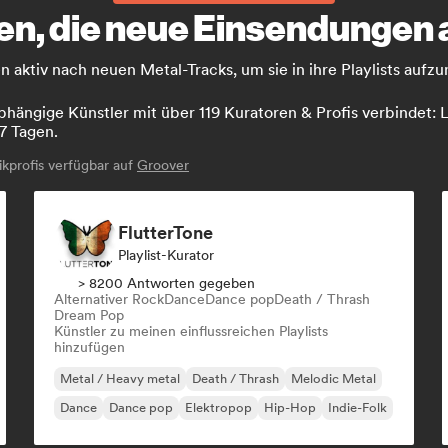
ren, die neue Einsendunge
 aktiv nach neuen Metal-Tracks, um sie in ihre Playlists aufz
hängige Künstler mit über 119 Kuratoren & Profis verbindet: La
7 Tagen.
profis verfügbar auf
Groover
FlutterTone
Playlist-Kurator
> 8200 Antworten gegeben
Alternativer Rock
Dance
Dance pop
Death / Thrash
Dream Pop
Künstler zu meinen einflussreichen Playlists
hinzufügen
Metal / Heavy metal
Death / Thrash
Melodic Metal
Dance
Dance pop
Elektropop
Hip-Hop
Indie-Folk