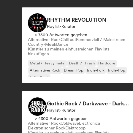
RHYTHM REVOLUTION
Playlist-Kurator
> 7500 Antworten gegeben
Alternativer Rock
Chill out
Kommerziell / Mainstream
Country-Musik
Dance
Künstler zu meinen einflussreichen Playlists
hinzufügen
Metal / Heavy metal
Death / Thrash
Hardcore
Alternativer Rock
Dream Pop
Indie-Folk
Indie-Pop
Indie-Rock
Gothic Rock / Darkwave - Dark Pop / Industrial Metal
Playlist-Kurator
> 4300 Antworten gegeben
Alternativer Rock
Coldwave
Electronica
Elektronischer Rock
Elektropop
Künstler zu meinen einflussreichen Playlists