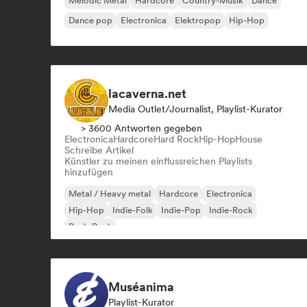
Melodic Metal
Hardcore
Country-Musik
Dance
Dance pop
Electronica
Elektropop
Hip-Hop
lacaverna.net
Media Outlet/Journalist, Playlist-Kurator
> 3600 Antworten gegeben
Electronica
Hardcore
Hard Rock
Hip-Hop
House
Schreibe Artikel
Künstler zu meinen einflussreichen Playlists
hinzufügen
Metal / Heavy metal
Hardcore
Electronica
Hip-Hop
Indie-Folk
Indie-Pop
Indie-Rock
Punk-Rock
Muséanima
Playlist-Kurator