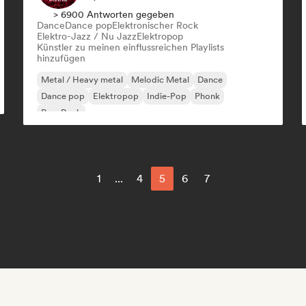
> 6900 Antworten gegeben
Dance
Dance pop
Elektronischer Rock
Elektro-Jazz / Nu Jazz
Elektropop
Künstler zu meinen einflussreichen Playlists
hinzufügen
Metal / Heavy metal
Melodic Metal
Dance
Dance pop
Elektropop
Indie-Pop
Phonk
Pop-Rock
1
...
4
5
6
7