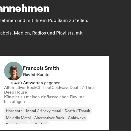
n annehmen
unehmen und mit ihrem Publikum zu teilen.
bels, Medien, Radios und Playlists, mit
Francois Smith
Playlist-Kurator
> 400 Antworten gegeben
Alternativer Rock
Chill out
Coldwave
Death / Thrash
Deep House
Künstler zu meinen einflussreichen Playlists
hinzufügen
Hardcore
Metal / Heavy metal
Death / Thrash
Melodic Metal
Alternativer Rock
Coldwave
Deep House
Indie-Folk