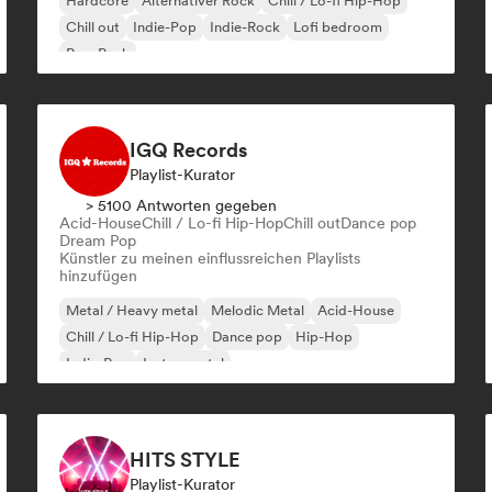
Hardcore
Alternativer Rock
Chill / Lo-fi Hip-Hop
Chill out
Indie-Pop
Indie-Rock
Lofi bedroom
Pop-Punk
IGQ Records
Playlist-Kurator
> 5100 Antworten gegeben
Acid-House
Chill / Lo-fi Hip-Hop
Chill out
Dance pop
Dream Pop
Künstler zu meinen einflussreichen Playlists
hinzufügen
Metal / Heavy metal
Melodic Metal
Acid-House
Chill / Lo-fi Hip-Hop
Dance pop
Hip-Hop
Indie-Pop
Instrumental
HITS STYLE
Playlist-Kurator