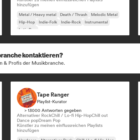
hinzufügen
Metal / Heavy metal
Death / Thrash
Melodic Metal
Hip-Hop
Indie-Folk
Indie-Rock
Instrumental
Latin Pop
kbranche kontaktieren?
n & Profis der Musikbranche.
Tape Ranger
Playlist-Kurator
> 13000 Antworten gegeben
Alternativer Rock
Chill / Lo-fi Hip-Hop
Chill out
Dance pop
Dream Pop
Künstler zu meinen einflussreichen Playlists
hinzufügen