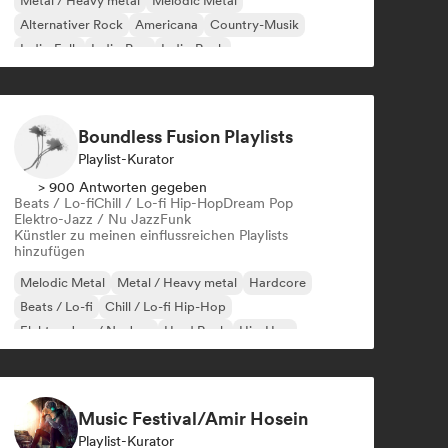
Metal / Heavy metal
Melodic Metal
Alternativer Rock
Americana
Country-Musik
Indie-Folk
Indie-Pop
Indie-Rock
Boundless Fusion Playlists
Playlist-Kurator
> 900 Antworten gegeben
Beats / Lo-fi
Chill / Lo-fi Hip-Hop
Dream Pop
Elektro-Jazz / Nu Jazz
Funk
Künstler zu meinen einflussreichen Playlists
hinzufügen
Melodic Metal
Metal / Heavy metal
Hardcore
Beats / Lo-fi
Chill / Lo-fi Hip-Hop
Elektro-Jazz / Nu Jazz
Hard Rock
Hip-Hop
Music Festival/Amir Hosein
Playlist-Kurator