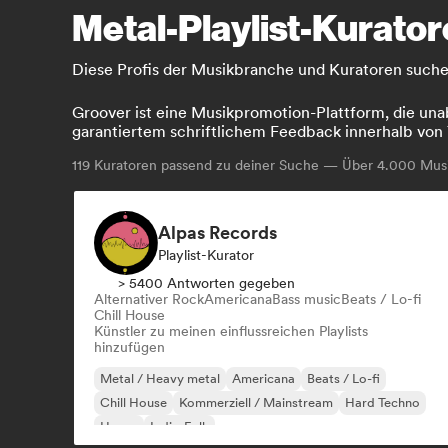
Metal-Playlist-Kurato
Diese Profis der Musikbranche und Kuratoren suchen
Groover ist eine Musikpromotion-Plattform, die unab
garantiertem schriftlichem Feedback innerhalb von 
119
Kuratoren passend zu deiner Suche — Über 4.000 Musik
Alpas Records
Playlist-Kurator
> 5400 Antworten gegeben
Alternativer Rock
Americana
Bass music
Beats / Lo-fi
Chill House
Künstler zu meinen einflussreichen Playlists
hinzufügen
Metal / Heavy metal
Americana
Beats / Lo-fi
Chill House
Kommerziell / Mainstream
Hard Techno
House
Indie-Folk