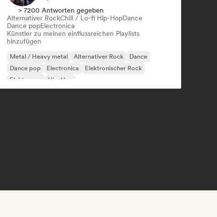
> 7200 Antworten gegeben
Alternativer Rock
Chill / Lo-fi Hip-Hop
Dance
Dance pop
Electronica
Künstler zu meinen einflussreichen Playlists
hinzufügen
Metal / Heavy metal
Alternativer Rock
Dance
Dance pop
Electronica
Elektronischer Rock
Elektropop
Hip-Hop