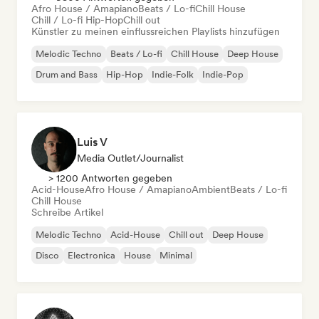
Afro House / Amapiano
Beats / Lo-fi
Chill House
Chill / Lo-fi Hip-Hop
Chill out
Künstler zu meinen einflussreichen Playlists hinzufügen
Melodic Techno
Beats / Lo-fi
Chill House
Deep House
Drum and Bass
Hip-Hop
Indie-Folk
Indie-Pop
Luis V
Media Outlet/Journalist
> 1200 Antworten gegeben
Acid-House
Afro House / Amapiano
Ambient
Beats / Lo-fi
Chill House
Schreibe Artikel
Melodic Techno
Acid-House
Chill out
Deep House
Disco
Electronica
House
Minimal