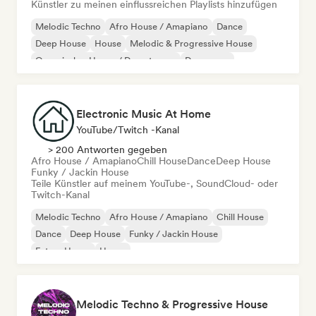
Künstler zu meinen einflussreichen Playlists hinzufügen
Melodic Techno
Afro House / Amapiano
Dance
Deep House
House
Melodic & Progressive House
Organischer House / Downtempo
Dance pop
Electronic Music At Home
YouTube/Twitch -Kanal
> 200 Antworten gegeben
Afro House / Amapiano
Chill House
Dance
Deep House
Funky / Jackin House
Teile Künstler auf meinem YouTube-, SoundCloud- oder
Twitch-Kanal
Melodic Techno
Afro House / Amapiano
Chill House
Dance
Deep House
Funky / Jackin House
Future House
House
Melodic Techno & Progressive House