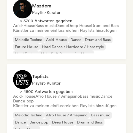
Mazdem
Playlist-Kurator
> 3700 Antworten gegeben
Acid-House
Bass music
Dance
Deep House
Drum and Bass
Künstler zu meinen einflussreichen Playlists hinzufügen
Melodic Techno
Acid-House
Dance
Drum and Bass
Future House
Hard Dance / Hardcore / Hardstyle
Hard Techno
Melodic & Progressive House
Toplists
Playlist-Kurator
> 4800 Antworten gegeben
Acid-House
Afro House / Amapiano
Bass music
Dance
Dance pop
Künstler zu meinen einflussreichen Playlists hinzufügen
Melodic Techno
Afro House / Amapiano
Bass music
Dance
Dance pop
Deep House
Drum and Bass
Future House