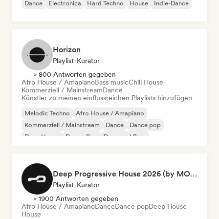
Dance
Electronica
Hard Techno
House
Indie-Dance
Horizon
Playlist-Kurator
> 800 Antworten gegeben
Afro House / Amapiano
Bass music
Chill House
Kommerziell / Mainstream
Dance
Künstler zu meinen einflussreichen Playlists hinzufügen
Melodic Techno
Afro House / Amapiano
Kommerziell / Mainstream
Dance
Dance pop
Deep House
Dream Pop
Drum and Bass
Deep Progressive House 2026 (by MODERNDEEP)
Playlist-Kurator
> 1900 Antworten gegeben
Afro House / Amapiano
Dance
Dance pop
Deep House
House