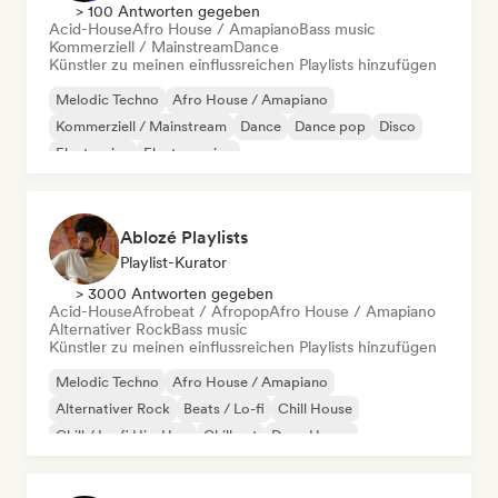
> 100 Antworten gegeben
Acid-House
Afro House / Amapiano
Bass music
Kommerziell / Mainstream
Dance
Künstler zu meinen einflussreichen Playlists hinzufügen
Melodic Techno
Afro House / Amapiano
Kommerziell / Mainstream
Dance
Dance pop
Disco
Electronica
Electro swing
Ablozé Playlists
Playlist-Kurator
> 3000 Antworten gegeben
Acid-House
Afrobeat / Afropop
Afro House / Amapiano
Alternativer Rock
Bass music
Künstler zu meinen einflussreichen Playlists hinzufügen
Melodic Techno
Afro House / Amapiano
Alternativer Rock
Beats / Lo-fi
Chill House
Chill / Lo-fi Hip-Hop
Chill out
Deep House