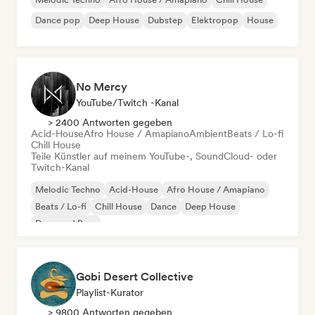
Dance pop
Deep House
Dubstep
Elektropop
House
No Mercy
YouTube/Twitch -Kanal
> 2400 Antworten gegeben
Acid-House
Afro House / Amapiano
Ambient
Beats / Lo-fi
Chill House
Teile Künstler auf meinem YouTube-, SoundCloud- oder
Twitch-Kanal
Melodic Techno
Acid-House
Afro House / Amapiano
Beats / Lo-fi
Chill House
Dance
Deep House
Drum and Bass
Gobi Desert Collective
Playlist-Kurator
> 9800 Antworten gegeben