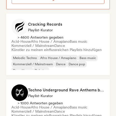
Cracking Records
Playlist-Kurator
> 4600 Antworten gegeben
Acid-House
Afro House / Amapiano
Bass music
Kommerziell / Mainstream
Dance
Künstler zu meinen einflussreichen Playlists hinzufügen
Melodic Techno
Afro House / Amapiano
Bass music
Kommerziell / Mainstream
Dance
Dance pop
Deep House
Dubstep
Techno Underground Rave Anthems by Orphium
Playlist-Kurator
> 1000 Antworten gegeben
Acid-House
Afro House / Amapiano
Bass music
Kommerziell / Mainstream
Dance
Künstler zu meinen einflussreichen Playlists hinzufügen