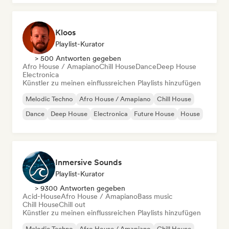
Kloos
Playlist-Kurator
> 500 Antworten gegeben
Afro House / Amapiano
Chill House
Dance
Deep House
Electronica
Künstler zu meinen einflussreichen Playlists hinzufügen
Melodic Techno
Afro House / Amapiano
Chill House
Dance
Deep House
Electronica
Future House
House
Inmersive Sounds
Playlist-Kurator
> 9300 Antworten gegeben
Acid-House
Afro House / Amapiano
Bass music
Chill House
Chill out
Künstler zu meinen einflussreichen Playlists hinzufügen
Melodic Techno
Afro House / Amapiano
Chill House