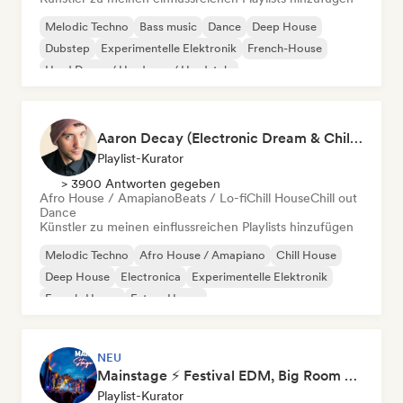
Melodic Techno
Bass music
Dance
Deep House
Dubstep
Experimentelle Elektronik
French-House
Hard Dance / Hardcore / Hardstyle
Aaron Decay (Electronic Dream & Chill Electronic Dream playlists)
Playlist-Kurator
> 3900 Antworten gegeben
Afro House / Amapiano
Beats / Lo-fi
Chill House
Chill out
Dance
Künstler zu meinen einflussreichen Playlists hinzufügen
Melodic Techno
Afro House / Amapiano
Chill House
Deep House
Electronica
Experimentelle Elektronik
French-House
Future House
NEU
Mainstage ⚡ Festival EDM, Big Room & House Anthems
Playlist-Kurator