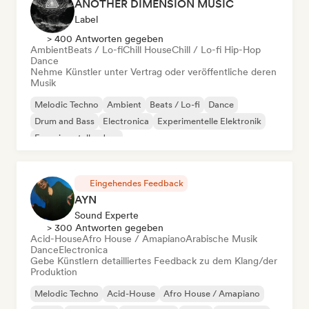
ANOTHER DIMENSION MUSIC
Label
> 400 Antworten gegeben
Ambient
Beats / Lo-fi
Chill House
Chill / Lo-fi Hip-Hop
Dance
Nehme Künstler unter Vertrag oder veröffentliche deren
Musik
Melodic Techno
Ambient
Beats / Lo-fi
Dance
Drum and Bass
Electronica
Experimentelle Elektronik
Experimenteller Jazz
Eingehendes Feedback
AYN
Sound Experte
> 300 Antworten gegeben
Acid-House
Afro House / Amapiano
Arabische Musik
Dance
Electronica
Gebe Künstlern detailliertes Feedback zu dem Klang/der
Produktion
Melodic Techno
Acid-House
Afro House / Amapiano