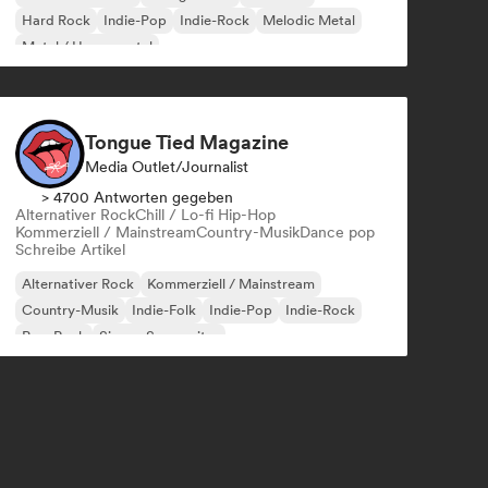
Hard Rock
Indie-Pop
Indie-Rock
Melodic Metal
Metal / Heavy metal
Tongue Tied Magazine
Media Outlet/Journalist
> 4700 Antworten gegeben
Alternativer Rock
Chill / Lo-fi Hip-Hop
Kommerziell / Mainstream
Country-Musik
Dance pop
Schreibe Artikel
Alternativer Rock
Kommerziell / Mainstream
Country-Musik
Indie-Folk
Indie-Pop
Indie-Rock
Pop-Rock
Singer-Songwriter