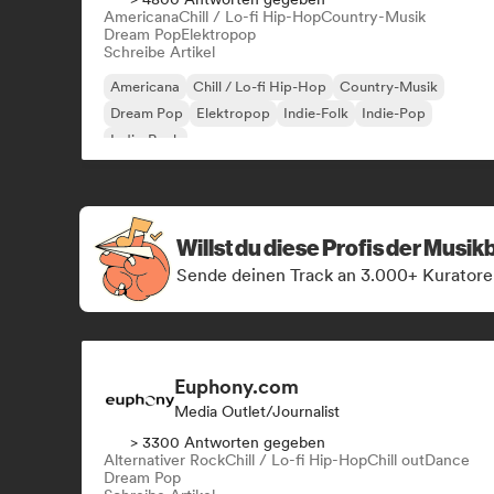
Americana
Chill / Lo-fi Hip-Hop
Country-Musik
Dream Pop
Elektropop
Schreibe Artikel
Americana
Chill / Lo-fi Hip-Hop
Country-Musik
Dream Pop
Elektropop
Indie-Folk
Indie-Pop
Indie-Rock
Willst du diese Profis der Musi
Sende deinen Track an 3.000+ Kuratore
Euphony.com
Media Outlet/Journalist
> 3300 Antworten gegeben
Alternativer Rock
Chill / Lo-fi Hip-Hop
Chill out
Dance
Dream Pop