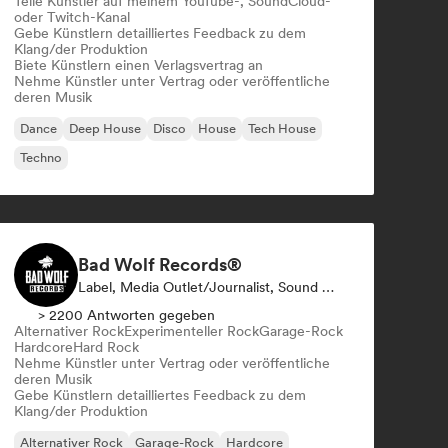
Teile Künstler auf meinem YouTube-, SoundCloud-
oder Twitch-Kanal
Gebe Künstlern detailliertes Feedback zu dem
Klang/der Produktion
Biete Künstlern einen Verlagsvertrag an
Nehme Künstler unter Vertrag oder veröffentliche
deren Musik
Dance
Deep House
Disco
House
Tech House
Techno
Bad Wolf Records®
Label, Media Outlet/Journalist, Sound Experte
> 2200 Antworten gegeben
Alternativer Rock
Experimenteller Rock
Garage-Rock
Hardcore
Hard Rock
Nehme Künstler unter Vertrag oder veröffentliche
deren Musik
Gebe Künstlern detailliertes Feedback zu dem
Klang/der Produktion
Alternativer Rock
Garage-Rock
Hardcore