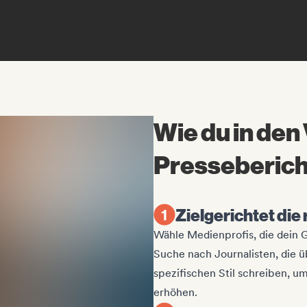
Wie du in den
Presseberic
Zielgerichtet die
Wähle Medienprofis, die dein
Suche nach Journalisten, die ü
spezifischen Stil schreiben, u
erhöhen.