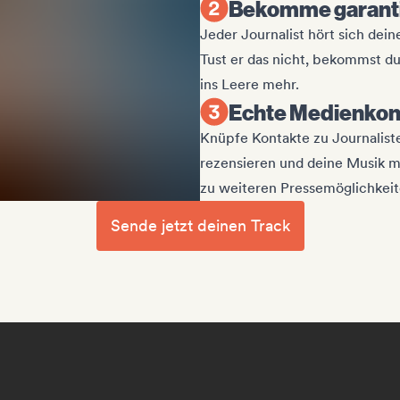
Bekomme garant
Jeder Journalist hört sich dei
Tust er das nicht, bekommst d
ins Leere mehr.
Echte Medienkon
Knüpfe Kontakte zu Journaliste
rezensieren und deine Musik mi
zu weiteren Pressemöglichkeit
Sende jetzt deinen Track