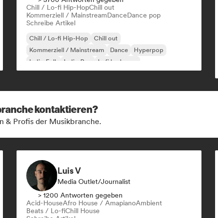
Chill / Lo-fi Hip-Hop
Chill out
Kommerziell / Mainstream
Dance
Dance pop
Schreibe Artikel
Chill / Lo-fi Hip-Hop
Chill out
Kommerziell / Mainstream
Dance
Hyperpop
Indie-Folk
Indie-Pop
Lofi bedroom
kbranche kontaktieren?
n & Profis der Musikbranche.
Luis V
Media Outlet/Journalist
> 1200 Antworten gegeben
Acid-House
Afro House / Amapiano
Ambient
Beats / Lo-fi
Chill House