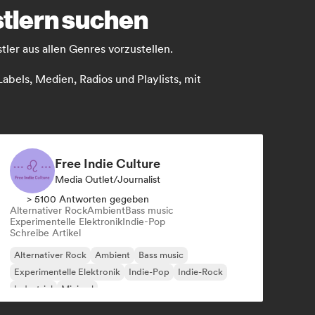
stlern suchen
ler aus allen Genres vorzustellen.
abels, Medien, Radios und Playlists, mit
Free Indie Culture
Media Outlet/Journalist
> 5100 Antworten gegeben
Alternativer Rock
Ambient
Bass music
Experimentelle Elektronik
Indie-Pop
Schreibe Artikel
Alternativer Rock
Ambient
Bass music
Experimentelle Elektronik
Indie-Pop
Indie-Rock
Industrial
Minimal