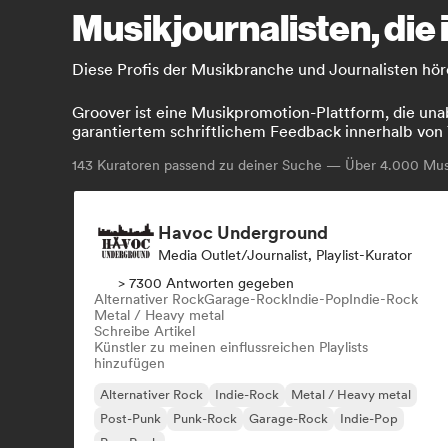
Musikjournalisten, die
Diese Profis der Musikbranche und Journalisten höre
Groover ist eine Musikpromotion-Plattform, die unab
garantiertem schriftlichem Feedback innerhalb von 
143
Kuratoren passend zu deiner Suche — Über 4.000 Musi
Havoc Underground
Media Outlet/Journalist, Playlist-Kurator
> 7300 Antworten gegeben
Alternativer Rock
Garage-Rock
Indie-Pop
Indie-Rock
Metal / Heavy metal
Schreibe Artikel
Künstler zu meinen einflussreichen Playlists
hinzufügen
Alternativer Rock
Indie-Rock
Metal / Heavy metal
Post-Punk
Punk-Rock
Garage-Rock
Indie-Pop
Pop-Rock