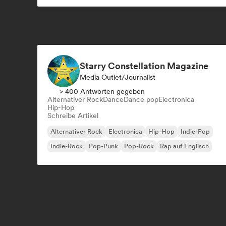
Starry Constellation Magazine
Media Outlet/Journalist
> 400 Antworten gegeben
Alternativer Rock
Dance
Dance pop
Electronica
Hip-Hop
Schreibe Artikel
Alternativer Rock
Electronica
Hip-Hop
Indie-Pop
Indie-Rock
Pop-Punk
Pop-Rock
Rap auf Englisch