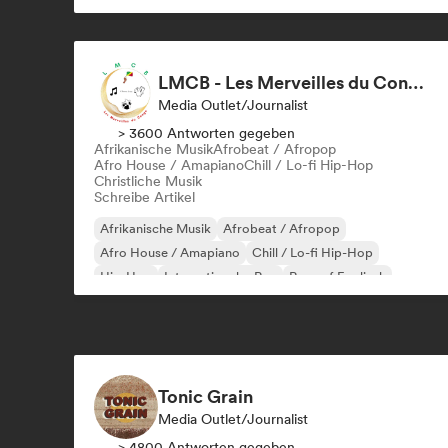
LMCB - Les Merveilles du Congo 🇨🇬
Media Outlet/Journalist
> 3600 Antworten gegeben
Afrikanische Musik
Afrobeat / Afropop
Afro House / Amapiano
Chill / Lo-fi Hip-Hop
Christliche Musik
Schreibe Artikel
Afrikanische Musik
Afrobeat / Afropop
Afro House / Amapiano
Chill / Lo-fi Hip-Hop
Hip-Hop
Internationaler Rap
Rap auf Englisch
Französischer Rap
Tonic Grain
Media Outlet/Journalist
> 4800 Antworten gegeben