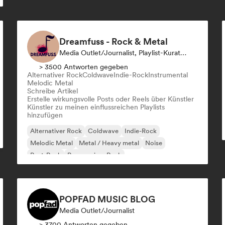
Dreamfuss - Rock & Metal
Media Outlet/Journalist, Playlist-Kurator, Social Media Influencer
> 3500 Antworten gegeben
Alternativer Rock
Coldwave
Indie-Rock
Instrumental
Melodic Metal
Schreibe Artikel
Erstelle wirkungsvolle Posts oder Reels über Künstler
Künstler zu meinen einflussreichen Playlists
hinzufügen
Alternativer Rock
Coldwave
Indie-Rock
Melodic Metal
Metal / Heavy metal
Noise
Post-Rock
Progressiver Rock
POPFAD MUSIC BLOG
Media Outlet/Journalist
> 3700 Antworten gegeben