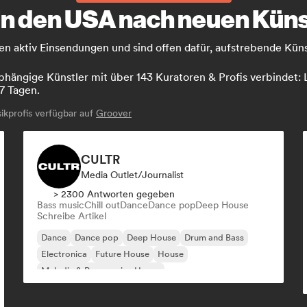
 in den USA nach neuen Kün
n aktiv Einsendungen und sind offen dafür, aufstrebende Künst
hängige Künstler mit über 143 Kuratoren & Profis verbindet: L
7 Tagen.
kprofis verfügbar auf
Groover
CULTR
Media Outlet/Journalist
> 2300 Antworten gegeben
Bass music
Chill out
Dance
Dance pop
Deep House
Schreibe Artikel
Dance
Dance pop
Deep House
Drum and Bass
Electronica
Future House
House
Melodic & Progressive House