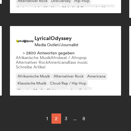
Alternativer Rock
Drill/Jersey
Hip-Hop
Instrumentaler Hip-Hop
Melodic & Progressive House
Reggaeton
LyricalOdyssey
Media Outlet/Journalist
> 2800 Antworten gegeben
Afrikanische Musik
Afrobeat / Afropop
Alternativer Rock
Americana
Bass music
Schreibe Artikel
Afrikanische Musik
Alternativer Rock
Americana
Klassische Musik
Cloud Rap / Hip Hop
Country-Musik
Elektropop
Jazz-Fusion
1
2
3
...
8