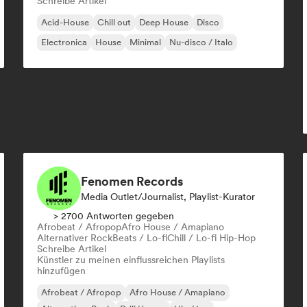
Schreibe Artikel
Acid-House
Chill out
Deep House
Disco
Electronica
House
Minimal
Nu-disco / Italo
Fenomen Records
Media Outlet/Journalist, Playlist-Kurator
> 2700 Antworten gegeben
Afrobeat / Afropop
Afro House / Amapiano
Alternativer Rock
Beats / Lo-fi
Chill / Lo-fi Hip-Hop
Schreibe Artikel
Künstler zu meinen einflussreichen Playlists
hinzufügen
Afrobeat / Afropop
Afro House / Amapiano