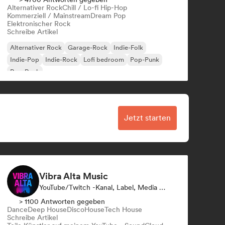
Alternativer Rock
Chill / Lo-fi Hip-Hop
Kommerziell / Mainstream
Dream Pop
Elektronischer Rock
Schreibe Artikel
Alternativer Rock
Garage-Rock
Indie-Folk
Indie-Pop
Indie-Rock
Lofi bedroom
Pop-Punk
Pop-Rock
Jetzt starten
Vibra Alta Music
YouTube/Twitch -Kanal, Label, Media Outlet/Journalist, Verlag, Sound Experte
> 1100 Antworten gegeben
Dance
Deep House
Disco
House
Tech House
Schreibe Artikel