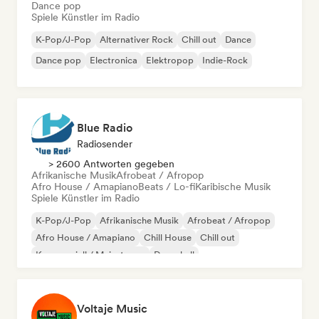
Dance pop
Spiele Künstler im Radio
K-Pop/J-Pop
Alternativer Rock
Chill out
Dance
Dance pop
Electronica
Elektropop
Indie-Rock
Blue Radio
Radiosender
> 2600 Antworten gegeben
Afrikanische Musik
Afrobeat / Afropop
Afro House / Amapiano
Beats / Lo-fi
Karibische Musik
Spiele Künstler im Radio
K-Pop/J-Pop
Afrikanische Musik
Afrobeat / Afropop
Afro House / Amapiano
Chill House
Chill out
Kommerziell / Mainstream
Dancehall
Voltaje Music