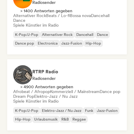
Radiosender
> 1400 Antworten gegeben
Alternativer Rock
Beats / Lo-fi
Bossa nova
Dancehall
Dance
Spiele Künstler im Radio
K-Pop/J-Pop
Alternativer Rock
Dancehall
Dance
Dance pop
Electronica
Jazz-Fusion
Hip-Hop
RTRP Radio
Radiosender
> 4900 Antworten gegeben
Afrobeat / Afropop
Kommerziell / Mainstream
Dance pop
Dream Pop
Elektro-Jazz / Nu Jazz
Spiele Künstler im Radio
K-Pop/J-Pop
Elektro-Jazz / Nu Jazz
Funk
Jazz-Fusion
Hip-Hop
Urlaubsmusik
R&B
Reggae