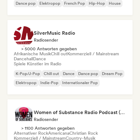
Dance pop
Elektropop
French Pop
Hip-Hop
House
SilverMusic Radio
Radiosender
> 5000 Antworten gegeben
Afrikanische Musik
Chill out
Kommerziell / Mainstream
Dancehall
Dance
Spiele Künstler im Radio
K-Pop/J-Pop
Chill out
Dance
Dance pop
Dream Pop
Elektropop
Indie-Pop
Internationaler Pop
Women of Substance Radio Podcast (human Female recording or performing artists or female-fronted bands)
Radiosender
> 1100 Antworten gegeben
Alternativer Rock
Americana
Christian Rock
Kommerziell / Mainstream
Country-Musik