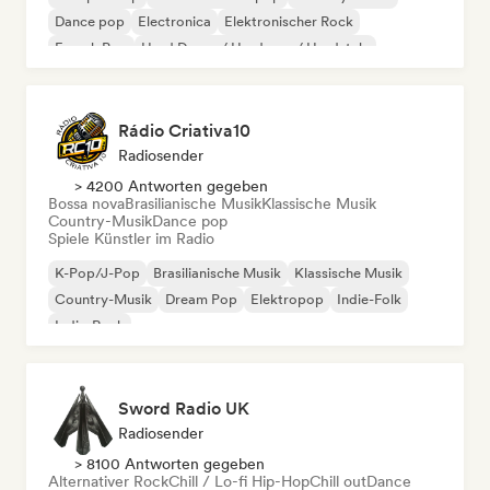
Dance pop
Electronica
Elektronischer Rock
French Pop
Hard Dance / Hardcore / Hardstyle
Rádio Criativa10
Radiosender
> 4200 Antworten gegeben
Bossa nova
Brasilianische Musik
Klassische Musik
Country-Musik
Dance pop
Spiele Künstler im Radio
K-Pop/J-Pop
Brasilianische Musik
Klassische Musik
Country-Musik
Dream Pop
Elektropop
Indie-Folk
Indie-Rock
Sword Radio UK
Radiosender
> 8100 Antworten gegeben
Alternativer Rock
Chill / Lo-fi Hip-Hop
Chill out
Dance