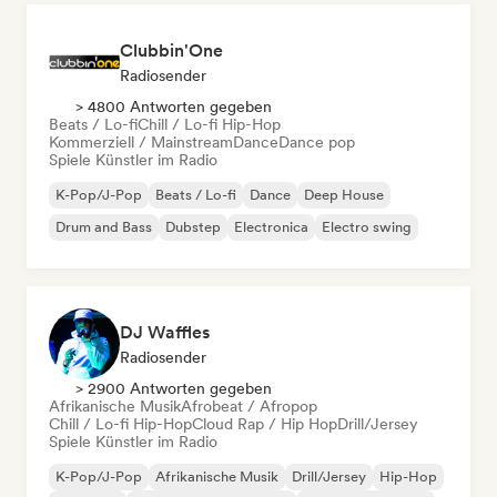
Clubbin'One
Radiosender
> 4800 Antworten gegeben
Beats / Lo-fi
Chill / Lo-fi Hip-Hop
Kommerziell / Mainstream
Dance
Dance pop
Spiele Künstler im Radio
K-Pop/J-Pop
Beats / Lo-fi
Dance
Deep House
Drum and Bass
Dubstep
Electronica
Electro swing
DJ Waffles
Radiosender
> 2900 Antworten gegeben
Afrikanische Musik
Afrobeat / Afropop
Chill / Lo-fi Hip-Hop
Cloud Rap / Hip Hop
Drill/Jersey
Spiele Künstler im Radio
K-Pop/J-Pop
Afrikanische Musik
Drill/Jersey
Hip-Hop