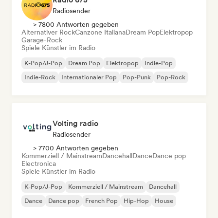
Radiosender
> 7800 Antworten gegeben
Alternativer Rock
Canzone Italiana
Dream Pop
Elektropop
Garage-Rock
Spiele Künstler im Radio
K-Pop/J-Pop
Dream Pop
Elektropop
Indie-Pop
Indie-Rock
Internationaler Pop
Pop-Punk
Pop-Rock
Volting radio
Radiosender
> 7700 Antworten gegeben
Kommerziell / Mainstream
Dancehall
Dance
Dance pop
Electronica
Spiele Künstler im Radio
K-Pop/J-Pop
Kommerziell / Mainstream
Dancehall
Dance
Dance pop
French Pop
Hip-Hop
House