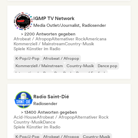
IGMP TV Network
Media Outlet/Journalist, Radiosender
> 2200 Antworten gegeben
Afrobeat / Afropop
Alternativer Rock
Americana
Kommerziell / Mainstream
Country-Musik
Spiele Künstler im Radio
K-Pop/J-Pop
Afrobeat / Afropop
Kommerziell / Mainstream
Country-Musik
Dance pop
Internationaler Pop
Pop-Rock
Rap auf Englisch
Radio Saint-Dié
Radiosender
> 13400 Antworten gegeben
Acid-House
Afrobeat / Afropop
Alternativer Rock
Country-Musik
Dance
Spiele Künstler im Radio
K-Pop/J-Pop
Afrobeat / Afropop
Country-Musik