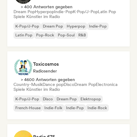
> 400 Antworten gegeben
Dream Pop
Hyperpop
Indie-Pop
K-Pop/J-Pop
Latin Pop
Spiele Künstler im Radio
K-Pop/J-Pop
Dream Pop
Hyperpop
Indie-Pop
Latin Pop
Pop-Rock
Pop-Soul
R&B
Toxicosmos
Radiosender
> 4600 Antworten gegeben
Country-Musik
Dance pop
Disco
Dream Pop
Electronica
Spiele Künstler im Radio
K-Pop/J-Pop
Disco
Dream Pop
Elektropop
French-House
Indie-Folk
Indie-Pop
Indie-Rock
Radio 675