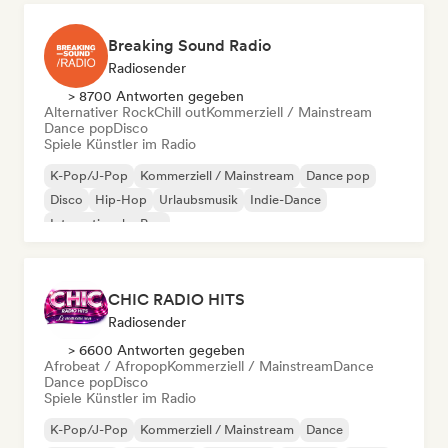
Breaking Sound Radio
Radiosender
> 8700 Antworten gegeben
Alternativer Rock
Chill out
Kommerziell / Mainstream
Dance pop
Disco
Spiele Künstler im Radio
K-Pop/J-Pop
Kommerziell / Mainstream
Dance pop
Disco
Hip-Hop
Urlaubsmusik
Indie-Dance
Internationaler Pop
CHIC RADIO HITS
Radiosender
> 6600 Antworten gegeben
Afrobeat / Afropop
Kommerziell / Mainstream
Dance
Dance pop
Disco
Spiele Künstler im Radio
K-Pop/J-Pop
Kommerziell / Mainstream
Dance