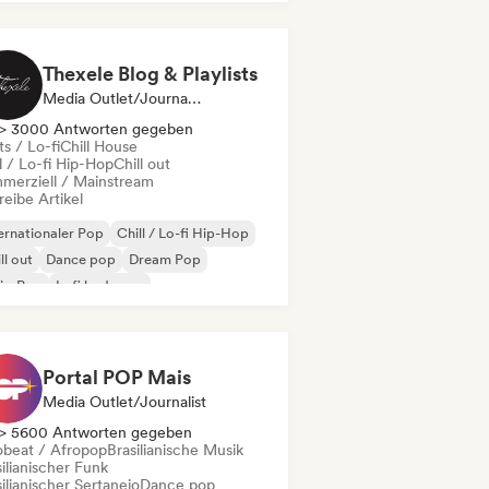
Thexele Blog & Playlists
Media Outlet/Journalist
> 3000 Antworten gegeben
s / Lo-fi
Chill House
l / Lo-fi Hip-Hop
Chill out
merziell / Mainstream
eibe Artikel
ernationaler Pop
Chill / Lo-fi Hip-Hop
ll out
Dance pop
Dream Pop
ie-Pop
Lofi bedroom
odic & Progressive House
Portal POP Mais
Media Outlet/Journalist
> 5600 Antworten gegeben
obeat / Afropop
Brasilianische Musik
ilianischer Funk
ilianischer Sertanejo
Dance pop