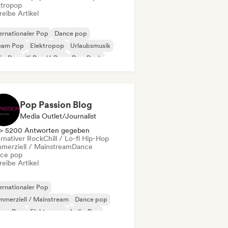
ktropop
eibe Artikel
ernationaler Pop
Dance pop
eam Pop
Elektropop
Urlaubsmusik
ie-Pop
K-Pop/J-Pop
Pop-Rock
Pop Passion Blog
Media Outlet/Journalist
> 5200 Antworten gegeben
ernativer Rock
Chill / Lo-fi Hip-Hop
merziell / Mainstream
Dance
ce pop
eibe Artikel
ernationaler Pop
merziell / Mainstream
Dance pop
eam Pop
Elektropop
Indie-Pop
p-Punk
Pop-Rock