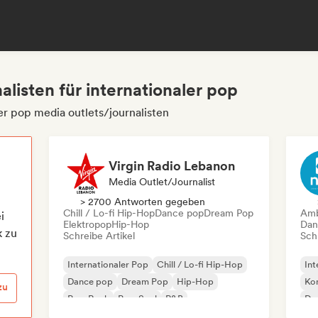
alisten für internationaler pop
er pop media outlets/journalisten
Virgin Radio Lebanon
Media Outlet/Journalist
> 2700 Antworten gegeben
Chill / Lo-fi Hip-Hop
Dance pop
Dream Pop
Amb
i
Elektropop
Hip-Hop
Dan
k zu
Schreibe Artikel
Schr
Internationaler Pop
Chill / Lo-fi Hip-Hop
Int
Dance pop
Dream Pop
Hip-Hop
Kom
zu
Pop-Rock
Pop-Soul
R&B
De
Fr