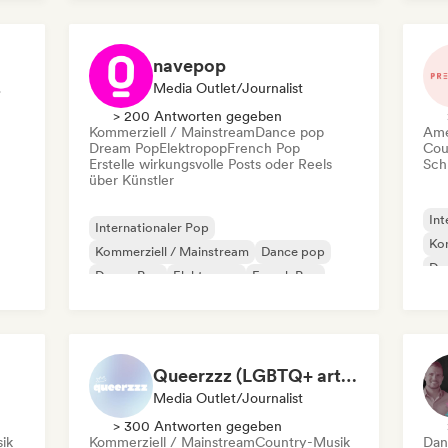
navepop
ator
Media Outlet/Journalist
> 200 Antworten gegeben
Kommerziell / Mainstream
Dance pop
Ame
Dream Pop
Elektropop
French Pop
Cou
Erstelle wirkungsvolle Posts oder Reels
Schr
über Künstler
Int
Internationaler Pop
Kom
Kommerziell / Mainstream
Dance pop
Dr
Dream Pop
Elektropop
French Pop
Ind
Hyperpop
Indie-Pop
Queerzzz (LGBTQ+ artists)
Media Outlet/Journalist
> 300 Antworten gegeben
ik
Kommerziell / Mainstream
Country-Musik
Dan