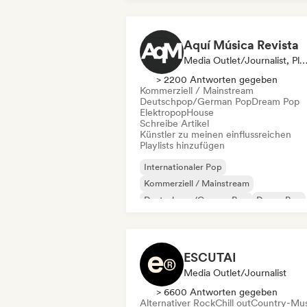
Aquí Música Revista
Media Outlet/Journalist, Playlist-Kur
> 2200 Antworten gegeben
Kommerziell / Mainstream
Deutschpop/German Pop
Dream Pop
Elektropop
House
Schreibe Artikel
Künstler zu meinen einflussreichen
Playlists hinzufügen
Internationaler Pop
Kommerziell / Mainstream
Deutschpop/German Pop
Dream Pop
Elektropop
Indie-Pop
Indie-Rock
New wave
ESCUTAI
Media Outlet/Journalist
> 6600 Antworten gegeben
Alternativer Rock
Chill out
Country-Mus