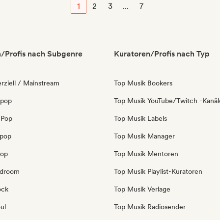
1
2
3
...
7
/Profis nach Subgenre
Kuratoren/Profis nach Typ
ziell / Mainstream
Top Musik Bookers
 pop
Top Musik YouTube/Twitch -Kanäl
 Pop
Top Musik Labels
opop
Top Musik Manager
Pop
Top Musik Mentoren
edroom
Top Musik Playlist-Kuratoren
ock
Top Musik Verlage
ul
Top Musik Radiosender