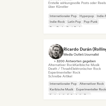
Erstelle wirkungsvolle Posts oder Reels
über Künstler
Internationaler Pop
Hyperpop
Indie-
Indie-Rock
Latin Pop
Pop-Punk
Pop-Rock
Post-Punk
Media Outlet/Journalist
> 3200 Antworten gegeben
Alternativer Rock
Karibische Musik
Death / Thrash
Elektronischer Rock
Experimenteller Rock
Schreibe Artikel
Internationaler Pop
Alternativer Rock
Karibische Musik
Experimenteller Rock
Funk
Indie-Folk
Indie-Pop
Metal / Heavy metal