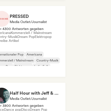
PRESSED
Media Outlet/Journalist
> 4300 Antworten gegeben
ricana
Kommerziell / Mainstream
ntry-Musik
Dream Pop
Elektropop
eibe Artikel
ernationaler Pop
Americana
merziell / Mainstream
Country-Musik
eam Pop
Elektropop
Indie-Folk
ie-Pop
Half Hour with Jeff & Richie (An Entertainment Podcast)
Media Outlet/Journalist
> 3800 Antworten gegeben
ce
Dance pop
Disco
Dream Pop