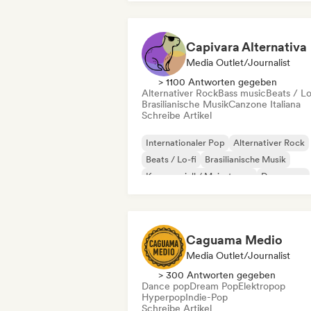
Pop-Punk
Capivara Alternativa
Media Outlet/Journalist
> 1100 Antworten gegeben
Alternativer Rock
Bass music
Beats / Lo
Brasilianische Musik
Canzone Italiana
Schreibe Artikel
Internationaler Pop
Alternativer Rock
Beats / Lo-fi
Brasilianische Musik
Kommerziell / Mainstream
Dance pop
Dream Pop
Indie-Dance
Caguama Medio
Media Outlet/Journalist
> 300 Antworten gegeben
Dance pop
Dream Pop
Elektropop
Hyperpop
Indie-Pop
Schreibe Artikel