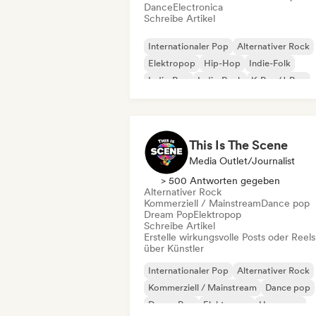
Dance
Electronica
Schreibe Artikel
Internationaler Pop
Alternativer Rock
Elektropop
Hip-Hop
Indie-Folk
Indie-Pop
Indie-Rock
K-Pop/J-Pop
This Is The Scene
Media Outlet/Journalist
> 500 Antworten gegeben
Alternativer Rock
Kommerziell / Mainstream
Dance pop
Dream Pop
Elektropop
Schreibe Artikel
Erstelle wirkungsvolle Posts oder Reels
über Künstler
Internationaler Pop
Alternativer Rock
Kommerziell / Mainstream
Dance pop
Dream Pop
Elektropop
Hyperpop