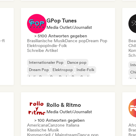
GPop Tunes
Media Outlet/Journalist
> 5100 Antworten gegeben
-fi
Brasilianische Musik
Dance pop
Dream Pop
Beat
Elektropop
Indie-Folk
Chil
Schreibe Artikel
Kom
Schr
Internationaler Pop
Dance pop
Int
Dream Pop
Elektropop
Indie-Folk
Chi
Indie-Pop
Pop-Rock
Pop-Soul
Ind
Mel
Rollo & Ritmo
Media Outlet/Journalist
> 100 Antworten gegeben
Americana
Canzone Italiana
Afr
Klassische Musik
Bras
Kommerziell / Mainstream
Dance pop
Bras