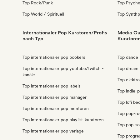
Top Rock/Punk
Top Psyche
Top World / Spirituell
Top Synth
Internationaler Pop Kuratoren/Profis
Media Out
nach Typ
Kuratoren
Top internationaler pop bookers
Top dance 
Top internationaler pop youtube/twitch -
Top dream 
kanäle
Top elektro
Top internationaler pop labels
Top indie-p
Top internationaler pop manager
Top lofi be
Top internationaler pop mentoren
Top pop-roc
Top internationaler pop playlist-kuratoren
Top pop-sou
Top internationaler pop verlage
Top progre