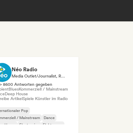
Néo Radio
Media Outlet/Journalist, Radiosender
> 8600 Antworten gegeben
ient
Blues
Kommerziell / Mainstream
ce
Deep House
eibe Artikel
Spiele Künstler im Radio
ernationaler Pop
merziell / Mainstream
Dance
ep House
Electronica
Elektropop
ench Pop
Future House