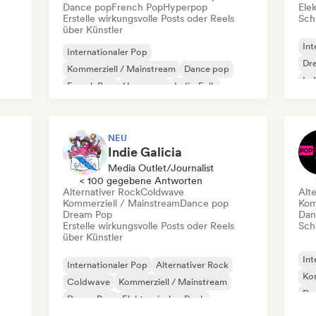
Dance pop
French Pop
Hyperpop
Ele
Erstelle wirkungsvolle Posts oder Reels
Schr
über Künstler
Int
Internationaler Pop
Dr
Kommerziell / Mainstream
Dance pop
Ind
French Pop
Hyperpop
Indie-Folk
Indie-Pop
Latin Pop
NEU
Indie Galicia
Media Outlet/Journalist
< 100 gegebene Antworten
Alternativer Rock
Coldwave
Alt
Kommerziell / Mainstream
Dance pop
Kom
Dream Pop
Dan
Erstelle wirkungsvolle Posts oder Reels
Schr
über Künstler
Int
Internationaler Pop
Alternativer Rock
Kom
Coldwave
Kommerziell / Mainstream
Dr
Dream Pop
Elektronischer Rock
Po
Indie-Dance
Indie-Folk