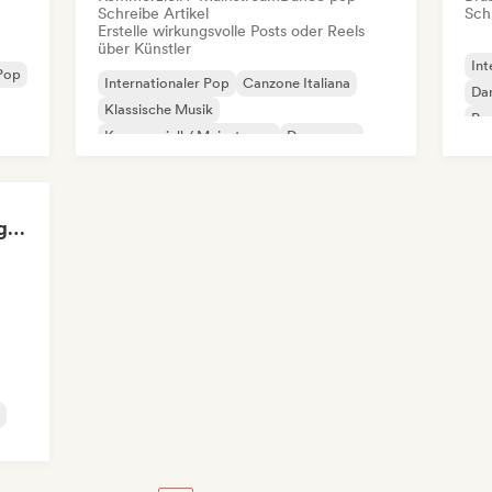
Schreibe Artikel
Schr
Erstelle wirkungsvolle Posts oder Reels
über Künstler
Int
Pop
Internationaler Pop
Canzone Italiana
Da
Klassische Musik
Po
Kommerziell / Mainstream
Dance pop
Af
Deutschpop/German Pop
Dream Pop
Electronica
Ricardo Durán (Rolling Stone en Español-Editor-in-chief)