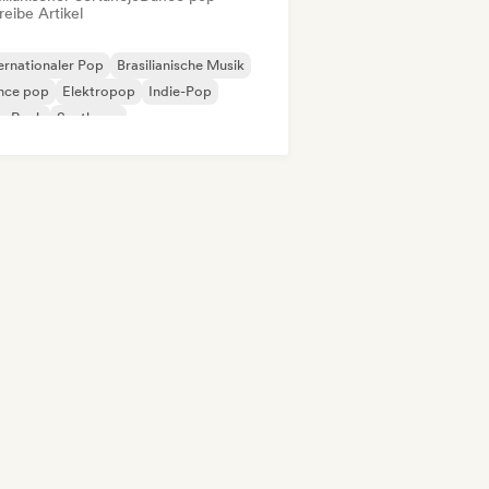
eibe Artikel
ernationaler Pop
Brasilianische Musik
nce pop
Elektropop
Indie-Pop
p-Rock
Synthpop
robeat / Afropop