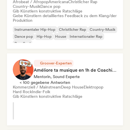
Afrobeat / Afropop
Americana
Christlicher Rap
Country-Musik
Dance pop
Gib Künstlern konstruktive Ratschläge
Gebe Künstlern detailliertes Feedback zu dem Klang/der
Produktion
Instrumentaler Hip-Hop
Christlicher Rap
Country-Musik
Dance pop
Hip-Hop
House
Internationaler Rap
Pop-Soul
Groover-Experten
Améliore ta musique en 1h de Coaching
Mentorin, Sound Experte
< 100 gegebene Antworten
Kommerziell / Mainstream
Deep House
Elektropop
Hard Rock
Indie-Folk
Gib Künstlern konstruktive Ratschläge