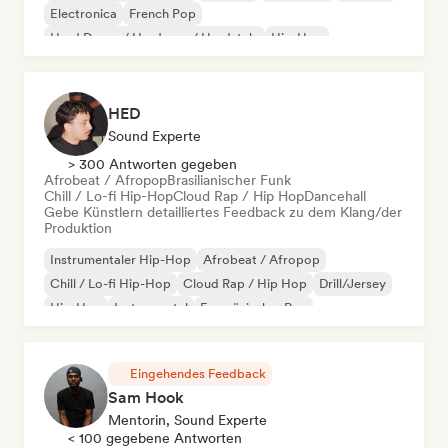
Electronica
French Pop
Hard Dance / Hardcore / Hardstyle
Hip-Hop
HED
Sound Experte
> 300 Antworten gegeben
Afrobeat / Afropop
Brasilianischer Funk
Chill / Lo-fi Hip-Hop
Cloud Rap / Hip Hop
Dancehall
Gebe Künstlern detailliertes Feedback zu dem Klang/der
Produktion
Instrumentaler Hip-Hop
Afrobeat / Afropop
Chill / Lo-fi Hip-Hop
Cloud Rap / Hip Hop
Drill/Jersey
Hip-Hop
Instrumental
Französischer Rap
Eingehendes Feedback
Sam Hook
Mentorin, Sound Experte
< 100 gegebene Antworten