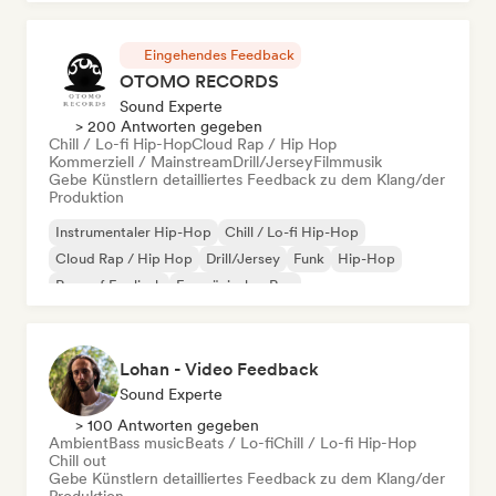
Eingehendes Feedback
OTOMO RECORDS
Sound Experte
> 200 Antworten gegeben
Chill / Lo-fi Hip-Hop
Cloud Rap / Hip Hop
Kommerziell / Mainstream
Drill/Jersey
Filmmusik
Gebe Künstlern detailliertes Feedback zu dem Klang/der
Produktion
Instrumentaler Hip-Hop
Chill / Lo-fi Hip-Hop
Cloud Rap / Hip Hop
Drill/Jersey
Funk
Hip-Hop
Rap auf Englisch
Französischer Rap
Lohan - Video Feedback
Sound Experte
> 100 Antworten gegeben
Ambient
Bass music
Beats / Lo-fi
Chill / Lo-fi Hip-Hop
Chill out
Gebe Künstlern detailliertes Feedback zu dem Klang/der