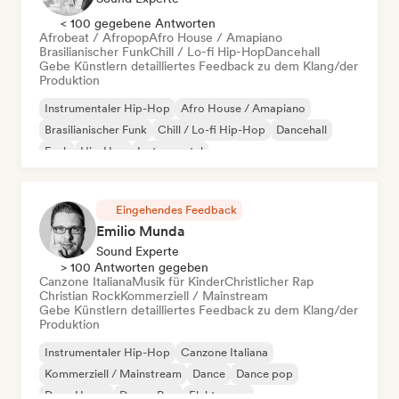
< 100 gegebene Antworten
Afrobeat / Afropop
Afro House / Amapiano
Brasilianischer Funk
Chill / Lo-fi Hip-Hop
Dancehall
Gebe Künstlern detailliertes Feedback zu dem Klang/der
Produktion
Instrumentaler Hip-Hop
Afro House / Amapiano
Brasilianischer Funk
Chill / Lo-fi Hip-Hop
Dancehall
Funk
Hip-Hop
Instrumental
Eingehendes Feedback
Emilio Munda
Sound Experte
> 100 Antworten gegeben
Canzone Italiana
Musik für Kinder
Christlicher Rap
Christian Rock
Kommerziell / Mainstream
Gebe Künstlern detailliertes Feedback zu dem Klang/der
Produktion
Instrumentaler Hip-Hop
Canzone Italiana
Kommerziell / Mainstream
Dance
Dance pop
Deep House
Dream Pop
Elektropop