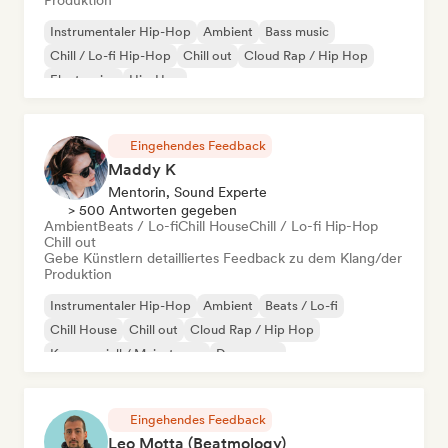
Produktion
Instrumentaler Hip-Hop
Ambient
Bass music
Chill / Lo-fi Hip-Hop
Chill out
Cloud Rap / Hip Hop
Electronica
Hip-Hop
Eingehendes Feedback
Maddy K
Mentorin, Sound Experte
> 500 Antworten gegeben
Ambient
Beats / Lo-fi
Chill House
Chill / Lo-fi Hip-Hop
Chill out
Gebe Künstlern detailliertes Feedback zu dem Klang/der
Produktion
Instrumentaler Hip-Hop
Ambient
Beats / Lo-fi
Chill House
Chill out
Cloud Rap / Hip Hop
Kommerziell / Mainstream
Dance pop
Eingehendes Feedback
Leo Motta (Beatmology)