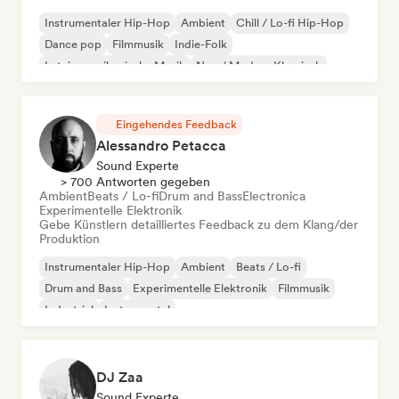
Instrumentaler Hip-Hop
Ambient
Chill / Lo-fi Hip-Hop
Dance pop
Filmmusik
Indie-Folk
Lateinamerikanische Musik
Neo / Modern Klassisch
Eingehendes Feedback
Alessandro Petacca
Sound Experte
> 700 Antworten gegeben
Ambient
Beats / Lo-fi
Drum and Bass
Electronica
Experimentelle Elektronik
Gebe Künstlern detailliertes Feedback zu dem Klang/der
Produktion
Instrumentaler Hip-Hop
Ambient
Beats / Lo-fi
Drum and Bass
Experimentelle Elektronik
Filmmusik
Industrial
Instrumental
DJ Zaa
Sound Experte