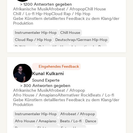
> 1200 Antworten gegeben
Afrikanische Musik
Afrobeat / Afropop
Chill House
Chill / Lo-fi Hip-Hop
Cloud Rap / Hip Hop
Gebe Künstlern detailliertes Feedback zu dem Klang/der
Produktion
Instrumentaler Hip-Hop
Chill House
Cloud Rap / Hip Hop
Deutschrap/German Hip-Hop
Drill/Jersey
Grime
Hip-Hop
Internationaler Rap
Eingehendes Feedback
Kunal Kulkarni
Sound Experte
> 300 Antworten gegeben
Afrikanische Musik
Afrobeat / Afropop
Afro House / Amapiano
Alternativer Rock
Beats / Lo-fi
Gebe Künstlern detailliertes Feedback zu dem Klang/der
Produktion
Instrumentaler Hip-Hop
Afrobeat / Afropop
Afro House / Amapiano
Beats / Lo-fi
Dance
Dance pop
Elektropop
Future House