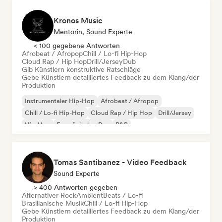
Kronos Music
Mentorin, Sound Experte
< 100 gegebene Antworten
Afrobeat / Afropop
Chill / Lo-fi Hip-Hop
Cloud Rap / Hip Hop
Drill/Jersey
Dub
Gib Künstlern konstruktive Ratschläge
Gebe Künstlern detailliertes Feedback zu dem Klang/der
Produktion
Instrumentaler Hip-Hop
Afrobeat / Afropop
Chill / Lo-fi Hip-Hop
Cloud Rap / Hip Hop
Drill/Jersey
Hip-Hop
Französischer Rap
R&B
Tomas Santibanez - Video Feedback
Sound Experte
> 400 Antworten gegeben
Alternativer Rock
Ambient
Beats / Lo-fi
Brasilianische Musik
Chill / Lo-fi Hip-Hop
Gebe Künstlern detailliertes Feedback zu dem Klang/der
Produktion