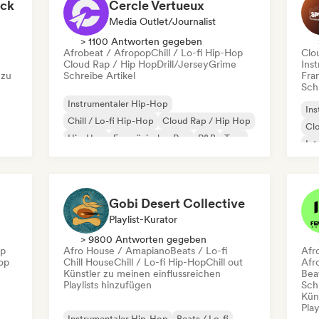
ack
Cercle Vertueux
Media Outlet/Journalist
> 1100 Antworten gegeben
Afrobeat / Afropop
Chill / Lo-fi Hip-Hop
Clo
Cloud Rap / Hip Hop
Drill/Jersey
Grime
Ins
 zu
Schreibe Artikel
Fra
Schr
Instrumentaler Hip-Hop
Ins
Chill / Lo-fi Hip-Hop
Cloud Rap / Hip Hop
Cl
Hip-Hop
Französischer Rap
R&B
Trap
Int
Urban Pop
Tr
Gobi Desert Collective
Playlist-Kurator
> 9800 Antworten gegeben
op
Afro House / Amapiano
Beats / Lo-fi
Afr
op
Chill House
Chill / Lo-fi Hip-Hop
Chill out
Afr
Künstler zu meinen einflussreichen
Beat
Playlists hinzufügen
Schr
Kün
Play
Instrumentaler Hip-Hop
Beats / Lo-fi