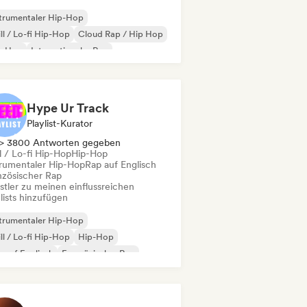
trumentaler Hip-Hop
ll / Lo-fi Hip-Hop
Cloud Rap / Hip Hop
p-Hop
Internationaler Rap
 auf Englisch
Französischer Rap
R&B
Hype Ur Track
Playlist-Kurator
> 3800 Antworten gegeben
l / Lo-fi Hip-Hop
Hip-Hop
trumentaler Hip-Hop
Rap auf Englisch
nzösischer Rap
stler zu meinen einflussreichen
lists hinzufügen
trumentaler Hip-Hop
ll / Lo-fi Hip-Hop
Hip-Hop
 auf Englisch
Französischer Rap