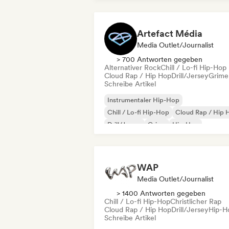
Artefact Média
Media Outlet/Journalist
> 700 Antworten gegeben
Alternativer Rock
Chill / Lo-fi Hip-Hop
Cloud Rap / Hip Hop
Drill/Jersey
Grime
Schreibe Artikel
Instrumentaler Hip-Hop
Chill / Lo-fi Hip-Hop
Cloud Rap / Hip 
Drill/Jersey
Grime
Hip-Hop
Französischer Rap
Trap
WAP
Media Outlet/Journalist
> 1400 Antworten gegeben
Chill / Lo-fi Hip-Hop
Christlicher Rap
Cloud Rap / Hip Hop
Drill/Jersey
Hip-H
Schreibe Artikel