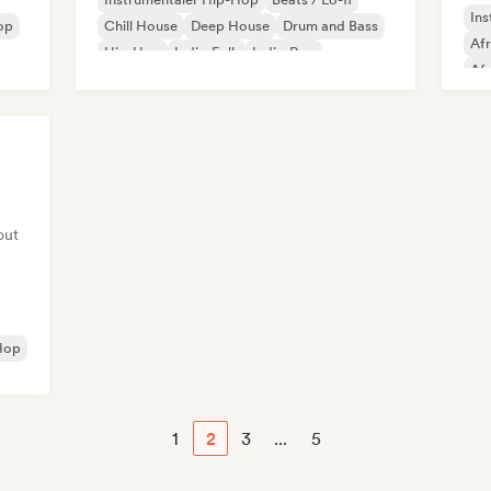
Ins
Hop
Chill House
Deep House
Drum and Bass
Af
Hip-Hop
Indie-Folk
Indie-Pop
Af
Dri
Mel
out
Hop
1
2
3
...
5