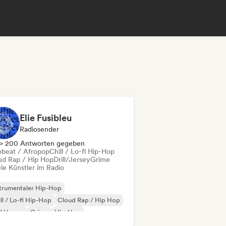
Elie Fusibleu
Radiosender
> 200 Antworten gegeben
obeat / Afropop
Chill / Lo-fi Hip-Hop
ud Rap / Hip Hop
Drill/Jersey
Grime
le Künstler im Radio
trumentaler Hip-Hop
ll / Lo-fi Hip-Hop
Cloud Rap / Hip Hop
ll/Jersey
Grime
Hip-Hop
nzösischer Rap
Trap