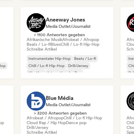
Elektro-Jazz / Nu Jazz
Hip-Hop
Internationaler Rap
Aneeway Jones
Media Outlet/Journalist
> 1100 Antworten gegeben
Afrikanische Musik
Afrobeat / Afropop
Afr
Beats / Lo-fi
Blues
Chill / Lo-fi Hip-Hop
Clo
Schreibe Artikel
Schr
Instrumentaler Hip-Hop
Beats / Lo-fi
Ins
Hop
Chill / Lo-fi Hip-Hop
Drill/Jersey
Chi
Hip-Hop
Internationaler Rap
Dri
Rap auf Englisch
Französischer Rap
Fra
Blue Média
Media Outlet/Journalist
> 3200 Antworten gegeben
Afrobeat / Afropop
Chill / Lo-fi Hip-Hop
Afr
op
Cloud Rap / Hip Hop
Dance pop
Chil
Drill/Jersey
Clo
Schreibe Artikel
Spie