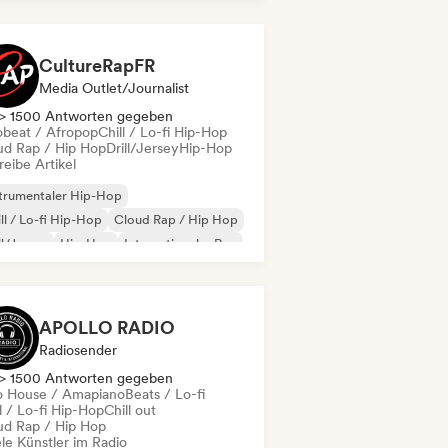
CultureRapFR
Media Outlet/Journalist
> 1500 Antworten gegeben
obeat / Afropop
Chill / Lo-fi Hip-Hop
ud Rap / Hip Hop
Drill/Jersey
Hip-Hop
eibe Artikel
trumentaler Hip-Hop
ll / Lo-fi Hip-Hop
Cloud Rap / Hip Hop
ll/Jersey
Hip-Hop
Internationaler Rap
nzösischer Rap
R&B
APOLLO RADIO
Radiosender
> 1500 Antworten gegeben
o House / Amapiano
Beats / Lo-fi
l / Lo-fi Hip-Hop
Chill out
ud Rap / Hip Hop
le Künstler im Radio