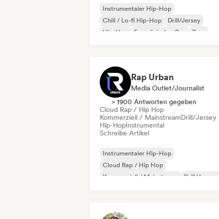
Instrumentaler Hip-Hop
Chill / Lo-fi Hip-Hop
Drill/Jersey
Hip-Hop
Französischer Rap
Trap
Christlicher Rap
Cloud Rap / Hip Hop
Rap Urban
Media Outlet/Journalist
> 1900 Antworten gegeben
Cloud Rap / Hip Hop
Kommerziell / Mainstream
Drill/Jersey
Hip-Hop
Instrumental
Schreibe Artikel
Instrumentaler Hip-Hop
Cloud Rap / Hip Hop
Kommerziell / Mainstream
Drill/Jersey
Hip-Hop
Internationaler Rap
Französischer Rap
Trap