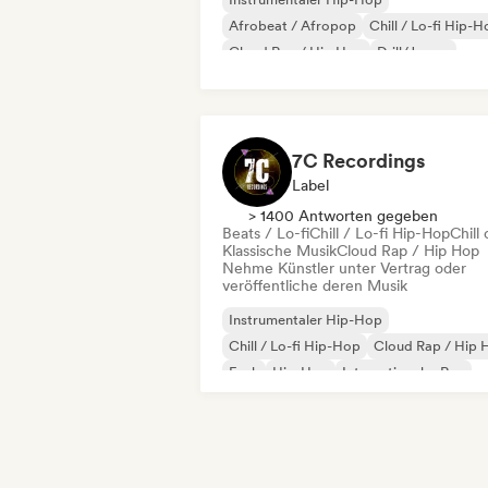
Afrobeat / Afropop
Chill / Lo-fi Hip-
Cloud Rap / Hip Hop
Drill/Jersey
Hip-Hop
Nouvelle
Französischer Rap
7C Recordings
Label
> 1400 Antworten gegeben
Beats / Lo-fi
Chill / Lo-fi Hip-Hop
Chill 
Klassische Musik
Cloud Rap / Hip Hop
Nehme Künstler unter Vertrag oder
veröffentliche deren Musik
Instrumentaler Hip-Hop
Chill / Lo-fi Hip-Hop
Cloud Rap / Hip 
Funk
Hip-Hop
Internationaler Rap
Nederhop/Dutch Hip-Hop
Rap auf Englisch