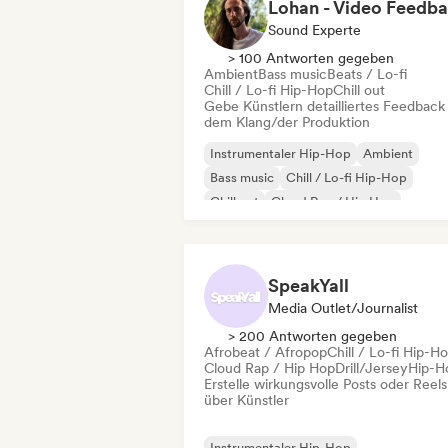
Lohan - Video Feedb
Sound Experte
> 100 Antworten gegeben
Ambient
Bass music
Beats / Lo-fi
Chill / Lo-fi Hip-Hop
Chill out
Gebe Künstlern detailliertes Feedback
dem Klang/der Produktion
Instrumentaler Hip-Hop
Ambient
Bass music
Chill / Lo-fi Hip-Hop
Chill out
Cloud Rap / Hip Hop
Electronica
Hip-Hop
SpeakYall
Media Outlet/Journalist
> 200 Antworten gegeben
Afrobeat / Afropop
Chill / Lo-fi Hip-H
Cloud Rap / Hip Hop
Drill/Jersey
Hip-H
Erstelle wirkungsvolle Posts oder Reels
über Künstler
Instrumentaler Hip-Hop