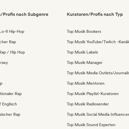
/Profis nach Subgenre
Kuratoren/Profis nach Typ
 Lo-fi Hip-Hop
Top Musik Bookers
icher Rap
Top Musik YouTube/Twitch -Kanäl
Rap / Hip Hop
Top Musik Labels
ersey
Top Musik Manager
Top Musik Media Outlets/Journali
op
Top Musik Mentoren
tionaler Rap
Top Musik Playlist-Kuratoren
f Englisch
Top Musik Radiosender
sischer Rap
Top Musik Social Media Influence
Top Musik Sound Experten