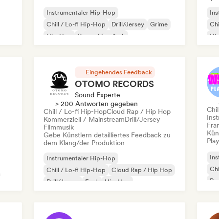
Instrumentaler Hip-Hop
Ins
Chill / Lo-fi Hip-Hop
Drill/Jersey
Grime
Chi
Hip-Hop
Rap auf Englisch
Hi
Französischer Rap
R&B
Rap
Eingehendes Feedback
OTOMO RECORDS
Sound Experte
> 200 Antworten gegeben
Chil
Chill / Lo-fi Hip-Hop
Cloud Rap / Hip Hop
Ins
Kommerziell / Mainstream
Drill/Jersey
Fra
Filmmusik
Kün
Gebe Künstlern detailliertes Feedback zu
Play
dem Klang/der Produktion
Ins
Instrumentaler Hip-Hop
Chi
Chill / Lo-fi Hip-Hop
Cloud Rap / Hip Hop
Rap
Drill/Jersey
Funk
Hip-Hop
Rap auf Englisch
Französischer Rap