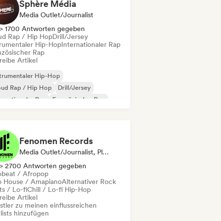
Sphère Média
Media Outlet/Journalist
> 1700 Antworten gegeben
ud Rap / Hip Hop
Drill/Jersey
trumentaler Hip-Hop
Internationaler Rap
nzösischer Rap
eibe Artikel
trumentaler Hip-Hop
oud Rap / Hip Hop
Drill/Jersey
ernationaler Rap
Französischer Rap
ap
Fenomen Records
Media Outlet/Journalist, Playlist-Kurator
> 2700 Antworten gegeben
obeat / Afropop
o House / Amapiano
Alternativer Rock
s / Lo-fi
Chill / Lo-fi Hip-Hop
eibe Artikel
stler zu meinen einflussreichen
lists hinzufügen