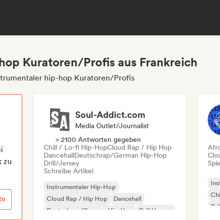
-hop Kuratoren/Profis aus Frankreich
strumentaler hip-hop Kuratoren/Profis
Soul-Addict.com
Media Outlet/Journalist
> 2100 Antworten gegeben
Chill / Lo-fi Hip-Hop
Cloud Rap / Hip Hop
Afr
i
Dancehall
Deutschrap/German Hip-Hop
Clo
k zu
Drill/Jersey
Spie
Schreibe Artikel
Ins
Instrumentaler Hip-Hop
Chi
zu
Cloud Rap / Hip Hop
Dancehall
Dri
Deutschrap/German Hip-Hop
Drill/Jersey
Fra