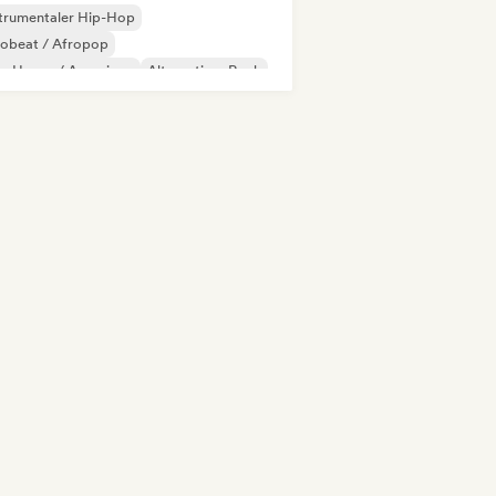
trumentaler Hip-Hop
robeat / Afropop
ro House / Amapiano
Alternativer Rock
ll/Jersey
Hip-Hop
odic & Progressive House
Reggaeton