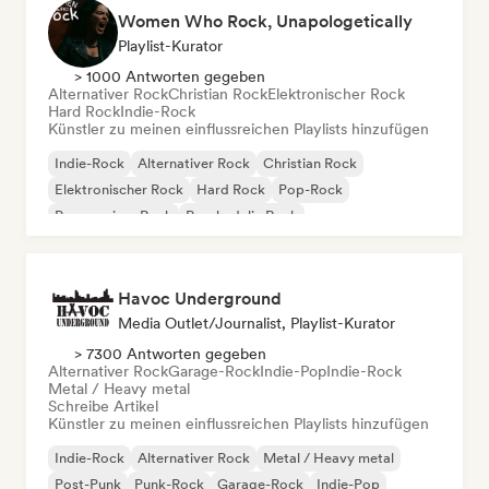
Women Who Rock, Unapologetically
Playlist-Kurator
> 1000 Antworten gegeben
Alternativer Rock
Christian Rock
Elektronischer Rock
Hard Rock
Indie-Rock
Künstler zu meinen einflussreichen Playlists hinzufügen
Indie-Rock
Alternativer Rock
Christian Rock
Elektronischer Rock
Hard Rock
Pop-Rock
Progressiver Rock
Psychedelic Rock
Havoc Underground
Media Outlet/Journalist, Playlist-Kurator
> 7300 Antworten gegeben
Alternativer Rock
Garage-Rock
Indie-Pop
Indie-Rock
Metal / Heavy metal
Schreibe Artikel
Künstler zu meinen einflussreichen Playlists hinzufügen
Indie-Rock
Alternativer Rock
Metal / Heavy metal
Post-Punk
Punk-Rock
Garage-Rock
Indie-Pop