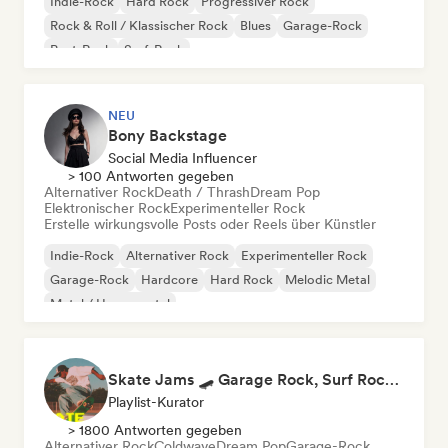
Indie-Rock
Hard Rock
Progressiver Rock
Rock & Roll / Klassischer Rock
Blues
Garage-Rock
Post-Rock
Surf-Rock
NEU
Bony Backstage
Social Media Influencer
> 100 Antworten gegeben
Alternativer Rock
Death / Thrash
Dream Pop
Elektronischer Rock
Experimenteller Rock
Erstelle wirkungsvolle Posts oder Reels über Künstler
Indie-Rock
Alternativer Rock
Experimenteller Rock
Garage-Rock
Hardcore
Hard Rock
Melodic Metal
Metal / Heavy metal
Skate Jams 🛹 Garage Rock, Surf Rock & Neo-Psych
Playlist-Kurator
> 1800 Antworten gegeben
Alternativer Rock
Coldwave
Dream Pop
Garage-Rock