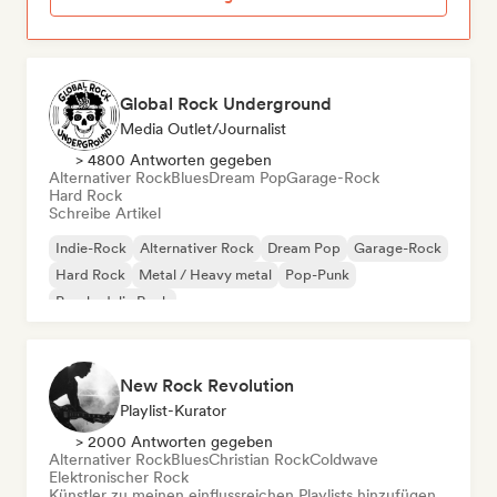
Global Rock Underground
Media Outlet/Journalist
> 4800 Antworten gegeben
Alternativer Rock
Blues
Dream Pop
Garage-Rock
Hard Rock
Schreibe Artikel
Indie-Rock
Alternativer Rock
Dream Pop
Garage-Rock
Hard Rock
Metal / Heavy metal
Pop-Punk
Psychedelic Rock
New Rock Revolution
Playlist-Kurator
> 2000 Antworten gegeben
Alternativer Rock
Blues
Christian Rock
Coldwave
Elektronischer Rock
Künstler zu meinen einflussreichen Playlists hinzufügen