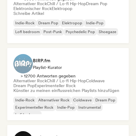
Alternativer Rock
Chill / Lo-fi Hip-Hop
Dream Pop
Elektronischer Rock
Elektropop
Schreibe Artikel
Indie-Rock
Dream Pop
Elektropop
Indie-Pop
Lofi bedroom
Post-Punk
Psychedelic Pop
Shoegaze
BIRP.fm
Playlist-Kurator
> 12700 Antworten gegeben
Alternativer Rock
Chill / Lo-fi Hip-Hop
Coldwave
Dream Pop
Experimenteller Rock
Künstler zu meinen einflussreichen Playlists hinzufügen
Indie-Rock
Alternativer Rock
Coldwave
Dream Pop
Experimenteller Rock
Indie-Pop
Instrumental
Lofi bedroom