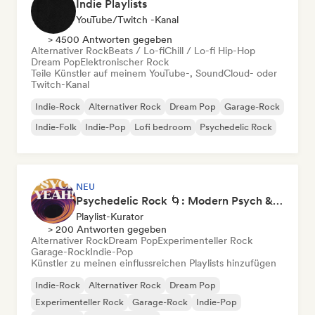
Indie Playlists
YouTube/Twitch -Kanal
> 4500 Antworten gegeben
Alternativer Rock
Beats / Lo-fi
Chill / Lo-fi Hip-Hop
Dream Pop
Elektronischer Rock
Teile Künstler auf meinem YouTube-, SoundCloud- oder
Twitch-Kanal
Indie-Rock
Alternativer Rock
Dream Pop
Garage-Rock
Indie-Folk
Indie-Pop
Lofi bedroom
Psychedelic Rock
NEU
Psychedelic Rock 🌀: Modern Psych & Turkish Vibes
Playlist-Kurator
> 200 Antworten gegeben
Alternativer Rock
Dream Pop
Experimenteller Rock
Garage-Rock
Indie-Pop
Künstler zu meinen einflussreichen Playlists hinzufügen
Indie-Rock
Alternativer Rock
Dream Pop
Experimenteller Rock
Garage-Rock
Indie-Pop