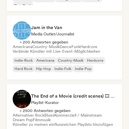
Pop-Rock
Jam in the Van
Media Outlet/Journalist
> 200 Antworten gegeben
Americana
Country-Musik
Dance
Funk
Hardcore
Verbinde Künstler mit Live-Event-Möglichkeiten
Indie-Rock
Americana
Country-Musik
Hardcore
Hard Rock
Hip-Hop
Indie-Folk
Indie-Pop
The End of a Movie (credit scenes) 🎞️ Cinematic Dream Pop & Bedroom Indie
Playlist-Kurator
> 2500 Antworten gegeben
Alternativer Rock
Blues
Kommerziell / Mainstream
Dream Pop
Filmmusik
Künstler zu meinen einflussreichen Playlists hinzufügen