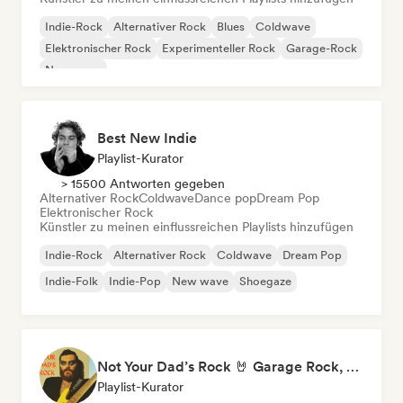
Indie-Rock
Alternativer Rock
Blues
Coldwave
Elektronischer Rock
Experimenteller Rock
Garage-Rock
New wave
Best New Indie
Playlist-Kurator
> 15500 Antworten gegeben
Alternativer Rock
Coldwave
Dance pop
Dream Pop
Elektronischer Rock
Künstler zu meinen einflussreichen Playlists hinzufügen
Indie-Rock
Alternativer Rock
Coldwave
Dream Pop
Indie-Folk
Indie-Pop
New wave
Shoegaze
Not Your Dad’s Rock 🤘 Garage Rock, Alt-Rock & Indie Anthems
Playlist-Kurator