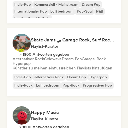
Indie-Pop
Kommerziell / Mainstream
Dream Pop
Internationaler Pop
Lofi bedroom
Pop-Soul
R&B
Sanfter Pop / Ballade
Skate Jams 🛹 Garage Rock, Surf Rock & Neo-Psych
Playlist-Kurator
> 1800 Antworten gegeben
Alternativer Rock
Coldwave
Dream Pop
Garage-Rock
Hyperpop
Künstler zu meinen einflussreichen Playlists hinzufügen
Indie-Pop
Alternativer Rock
Dream Pop
Hyperpop
Indie-Rock
Lofi bedroom
Pop-Rock
Progressiver Pop
Happy Music
Playlist-Kurator
> 1800 Antworten gegeben