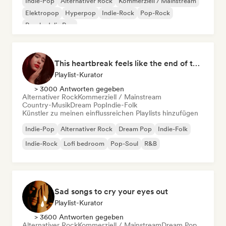
Indie-Pop
Alternativer Rock
Kommerziell / Mainstream
Elektropop
Hyperpop
Indie-Rock
Pop-Rock
Psychedelic Pop
This heartbreak feels like the end of the world
Playlist-Kurator
> 3000 Antworten gegeben
Alternativer Rock
Kommerziell / Mainstream
Country-Musik
Dream Pop
Indie-Folk
Künstler zu meinen einflussreichen Playlists hinzufügen
Indie-Pop
Alternativer Rock
Dream Pop
Indie-Folk
Indie-Rock
Lofi bedroom
Pop-Soul
R&B
Sad songs to cry your eyes out
Playlist-Kurator
> 3600 Antworten gegeben
Alternativer Rock
Kommerziell / Mainstream
Dream Pop