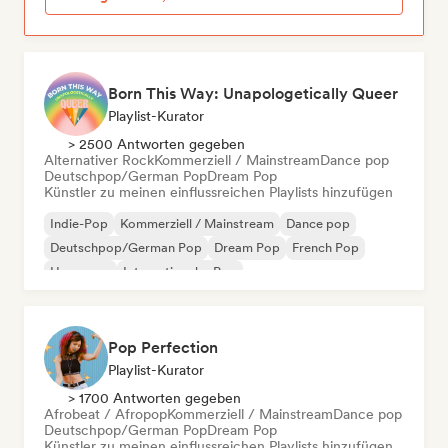
Born This Way: Unapologetically Queer
Playlist-Kurator
> 2500 Antworten gegeben
Alternativer Rock
Kommerziell / Mainstream
Dance pop
Deutschpop/German Pop
Dream Pop
Künstler zu meinen einflussreichen Playlists hinzufügen
Indie-Pop
Kommerziell / Mainstream
Dance pop
Deutschpop/German Pop
Dream Pop
French Pop
Hyperpop
Internationaler Pop
Pop Perfection
Playlist-Kurator
> 1700 Antworten gegeben
Afrobeat / Afropop
Kommerziell / Mainstream
Dance pop
Deutschpop/German Pop
Dream Pop
Künstler zu meinen einflussreichen Playlists hinzufügen