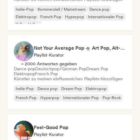
Indie-Pop
Kommerziell / Mainstream
Dance pop
Elektropop
French Pop
Hyperpop
Internationaler Pop
K-Pop/J-Pop
Not Your Average Pop 🛸 Art Pop, Alt-Pop & Indie Pop
Playlist-Kurator
> 2000 Antworten gegeben
Dance pop
Deutschpop/German Pop
Dream Pop
Elektropop
French Pop
Künstler zu meinen einflussreichen Playlists hinzufügen
Indie-Pop
Dance pop
Dream Pop
Elektropop
French Pop
Hyperpop
Internationaler Pop
Pop-Rock
Feel-Good Pop
Playlist-Kurator