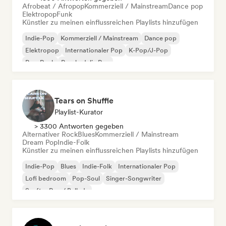
Afrobeat / Afropop
Kommerziell / Mainstream
Dance pop
Elektropop
Funk
Künstler zu meinen einflussreichen Playlists hinzufügen
Indie-Pop
Kommerziell / Mainstream
Dance pop
Elektropop
Internationaler Pop
K-Pop/J-Pop
Pop-Rock
Psychedelic Pop
Tears on Shuffle
Playlist-Kurator
> 3300 Antworten gegeben
Alternativer Rock
Blues
Kommerziell / Mainstream
Dream Pop
Indie-Folk
Künstler zu meinen einflussreichen Playlists hinzufügen
Indie-Pop
Blues
Indie-Folk
Internationaler Pop
Lofi bedroom
Pop-Soul
Singer-Songwriter
Sanfter Pop / Ballade