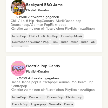
Backyard BBQ Jams
Playlist-Kurator
> 2500 Antworten gegeben
Chill / Lo-fi Hip-Hop
Country-Musik
Dance pop
Deutschpop/German Pop
Elektropop
Künstler zu meinen einflussreichen Playlists hinzufügen
Indie-Pop
Chill / Lo-fi Hip-Hop
Country-Musik
Deutschpop/German Pop
Funk
Indie-Dance
Indie-Folk
Indie-Rock
Electric Pop Candy
Playlist-Kurator
> 2700 Antworten gegeben
Dance
Dance pop
Deutschpop/German Pop
Dream Pop
Elektropop
Künstler zu meinen einflussreichen Playlists hinzufügen
Indie-Pop
Dance pop
Dream Pop
Elektropop
French Pop
Hyperpop
Nouvelle
Dance