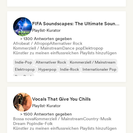
FIFA Soundscapes: The Ultimate Soundtrack ⚽️ Festival Indie, Electropop & Dance Anthems
Playlist-Kurator
> 1300 Antworten gegeben
Afrobeat / Afropop
Alternativer Rock
Kommerziell / Mainstream
Dance pop
Elektropop
Künstler zu meinen einflussreichen Playlists hinzufügen
Indie-Pop
Alternativer Rock
Kommerziell / Mainstream
Elektropop
Hyperpop
Indie-Rock
Internationaler Pop
Pop-Rock
Vocals That Give You Chills
Playlist-Kurator
> 1500 Antworten gegeben
Bossa nova
Kommerziell / Mainstream
Country-Musik
Dream Pop
Indie-Folk
Künstler zu meinen einflussreichen Playlists hinzufügen