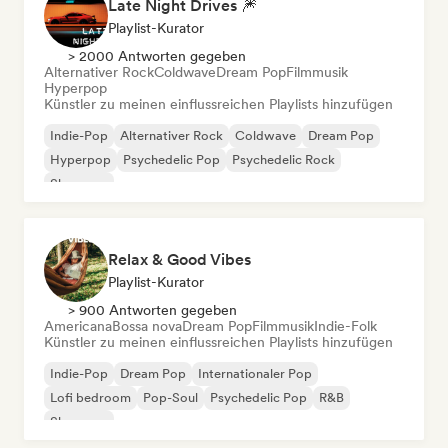
Late Night Drives 🎆
Playlist-Kurator
> 2000 Antworten gegeben
Alternativer Rock
Coldwave
Dream Pop
Filmmusik
Hyperpop
Künstler zu meinen einflussreichen Playlists hinzufügen
Indie-Pop
Alternativer Rock
Coldwave
Dream Pop
Hyperpop
Psychedelic Pop
Psychedelic Rock
Shoegaze
Relax & Good Vibes
Playlist-Kurator
> 900 Antworten gegeben
Americana
Bossa nova
Dream Pop
Filmmusik
Indie-Folk
Künstler zu meinen einflussreichen Playlists hinzufügen
Indie-Pop
Dream Pop
Internationaler Pop
Lofi bedroom
Pop-Soul
Psychedelic Pop
R&B
Shoegaze