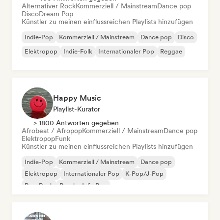
Alternativer Rock
Kommerziell / Mainstream
Dance pop
Disco
Dream Pop
Künstler zu meinen einflussreichen Playlists hinzufügen
Indie-Pop
Kommerziell / Mainstream
Dance pop
Disco
Elektropop
Indie-Folk
Internationaler Pop
Reggae
Happy Music
Playlist-Kurator
> 1800 Antworten gegeben
Afrobeat / Afropop
Kommerziell / Mainstream
Dance pop
Elektropop
Funk
Künstler zu meinen einflussreichen Playlists hinzufügen
Indie-Pop
Kommerziell / Mainstream
Dance pop
Elektropop
Internationaler Pop
K-Pop/J-Pop
Pop-Rock
Psychedelic Pop