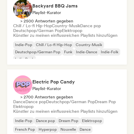
Backyard BBQ Jams
Playlist-Kurator
> 2500 Antworten gegeben
Chill / Lo-fi Hip-Hop
Country-Musik
Dance pop
Deutschpop/German Pop
Elektropop
Künstler zu meinen einflussreichen Playlists hinzufügen
Indie-Pop
Chill / Lo-fi Hip-Hop
Country-Musik
Deutschpop/German Pop
Funk
Indie-Dance
Indie-Folk
Indie-Rock
Electric Pop Candy
Playlist-Kurator
> 2700 Antworten gegeben
Dance
Dance pop
Deutschpop/German Pop
Dream Pop
Elektropop
Künstler zu meinen einflussreichen Playlists hinzufügen
Indie-Pop
Dance pop
Dream Pop
Elektropop
French Pop
Hyperpop
Nouvelle
Dance