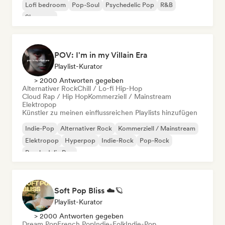
Lofi bedroom
Pop-Soul
Psychedelic Pop
R&B
Shoegaze
POV: I'm in my Villain Era
Playlist-Kurator
> 2000 Antworten gegeben
Alternativer Rock
Chill / Lo-fi Hip-Hop
Cloud Rap / Hip Hop
Kommerziell / Mainstream
Elektropop
Künstler zu meinen einflussreichen Playlists hinzufügen
Indie-Pop
Alternativer Rock
Kommerziell / Mainstream
Elektropop
Hyperpop
Indie-Rock
Pop-Rock
Psychedelic Pop
Soft Pop Bliss ☁️🪐
Playlist-Kurator
> 2000 Antworten gegeben
Dream Pop
French Pop
Indie-Folk
Indie-Pop