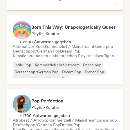
Born This Way: Unapologetically Queer
Playlist-Kurator
> 2500 Antworten gegeben
Alternativer Rock
Kommerziell / Mainstream
Dance pop
Deutschpop/German Pop
Dream Pop
Künstler zu meinen einflussreichen Playlists hinzufügen
Indie-Pop
Kommerziell / Mainstream
Dance pop
Deutschpop/German Pop
Dream Pop
French Pop
Hyperpop
Internationaler Pop
Pop Perfection
Playlist-Kurator
> 1700 Antworten gegeben
Afrobeat / Afropop
Kommerziell / Mainstream
Dance pop
Deutschpop/German Pop
Dream Pop
Künstler zu meinen einflussreichen Playlists hinzufügen