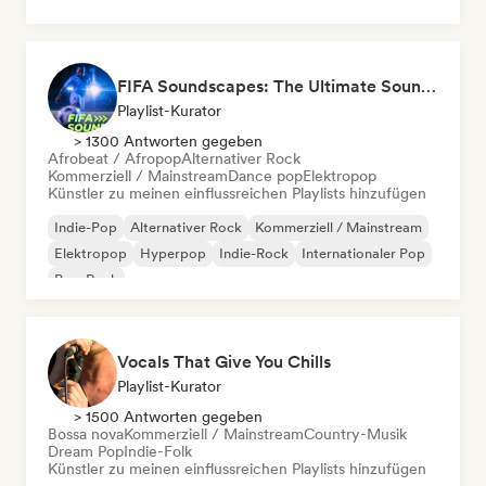
FIFA Soundscapes: The Ultimate Soundtrack ⚽️ Festival Indie, Electropop & Dance Anthems
Playlist-Kurator
> 1300 Antworten gegeben
Afrobeat / Afropop
Alternativer Rock
Kommerziell / Mainstream
Dance pop
Elektropop
Künstler zu meinen einflussreichen Playlists hinzufügen
Indie-Pop
Alternativer Rock
Kommerziell / Mainstream
Elektropop
Hyperpop
Indie-Rock
Internationaler Pop
Pop-Rock
Vocals That Give You Chills
Playlist-Kurator
> 1500 Antworten gegeben
Bossa nova
Kommerziell / Mainstream
Country-Musik
Dream Pop
Indie-Folk
Künstler zu meinen einflussreichen Playlists hinzufügen