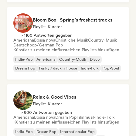
Bloom Box | Spring’s freshest tracks
Playlist-Kurator
> 1100 Antworten gegeben
Americana
Bossa nova
Christliche Musik
Country-Musik
Deutschpop/German Pop
Künstler zu meinen einflussreichen Playlists hinzufügen
Indie-Pop
Americana
Country-Musik
Disco
Dream Pop
Funky / Jackin House
Indie-Folk
Pop-Soul
Relax & Good Vibes
Playlist-Kurator
> 900 Antworten gegeben
Americana
Bossa nova
Dream Pop
Filmmusik
Indie-Folk
Künstler zu meinen einflussreichen Playlists hinzufügen
Indie-Pop
Dream Pop
Internationaler Pop