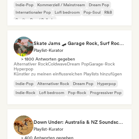
Indie-Pop
Kommerziell / Mainstream
Dream Pop
Internationaler Pop
Lofi bedroom
Pop-Soul
R&B
Sanfter Pop / Ballade
Skate Jams 🛹 Garage Rock, Surf Rock & Neo-Psych
Playlist-Kurator
> 1800 Antworten gegeben
Alternativer Rock
Coldwave
Dream Pop
Garage-Rock
Hyperpop
Künstler zu meinen einflussreichen Playlists hinzufügen
Indie-Pop
Alternativer Rock
Dream Pop
Hyperpop
Indie-Rock
Lofi bedroom
Pop-Rock
Progressiver Pop
Down Under: Australia & NZ Soundscape
Playlist-Kurator
> 400 Antworten gegeben