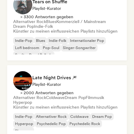
Tears on Shuffle
Playlist-Kurator
> 3300 Antworten gegeben
Alternativer Rock
Blues
Kommerziell / Mainstream
Dream Pop
Indie-Folk
Künstler zu meinen einflussreichen Playlists hinzufügen
Indie-Pop
Blues
Indie-Folk
Internationaler Pop
Lofi bedroom
Pop-Soul
Singer-Songwriter
Sanfter Pop / Ballade
Late Night Drives 🎆
Playlist-Kurator
> 2000 Antworten gegeben
Alternativer Rock
Coldwave
Dream Pop
Filmmusik
Hyperpop
Künstler zu meinen einflussreichen Playlists hinzufügen
Indie-Pop
Alternativer Rock
Coldwave
Dream Pop
Hyperpop
Psychedelic Pop
Psychedelic Rock
Shoegaze