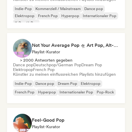
Indie-Pop
Kommerziell / Mainstream
Dance pop
Elektropop
French Pop
Hyperpop
Internationaler Pop
K-Pop/J-Pop
Not Your Average Pop 🛸 Art Pop, Alt-Pop & Indie Pop
Playlist-Kurator
> 2000 Antworten gegeben
Dance pop
Deutschpop/German Pop
Dream Pop
Elektropop
French Pop
Künstler zu meinen einflussreichen Playlists hinzufügen
Indie-Pop
Dance pop
Dream Pop
Elektropop
French Pop
Hyperpop
Internationaler Pop
Pop-Rock
Feel-Good Pop
Playlist-Kurator