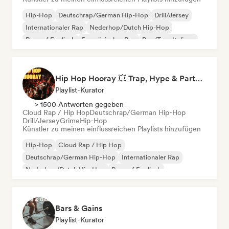
Hip-Hop
Deutschrap/German Hip-Hop
Drill/Jersey
Internationaler Rap
Nederhop/Dutch Hip-Hop
Rap auf Englisch
Französischer Rap
Rap/Trap Italiano
Hip Hop Hooray 💥 Trap, Hype & Party Rap Bangers
Playlist-Kurator
> 1500 Antworten gegeben
Cloud Rap / Hip Hop
Deutschrap/German Hip-Hop
Drill/Jersey
Grime
Hip-Hop
Künstler zu meinen einflussreichen Playlists hinzufügen
Hip-Hop
Cloud Rap / Hip Hop
Deutschrap/German Hip-Hop
Internationaler Rap
Nederhop/Dutch Hip-Hop
Rap auf Englisch
Französischer Rap
Rap/Trap Italiano
Bars & Gains
Playlist-Kurator