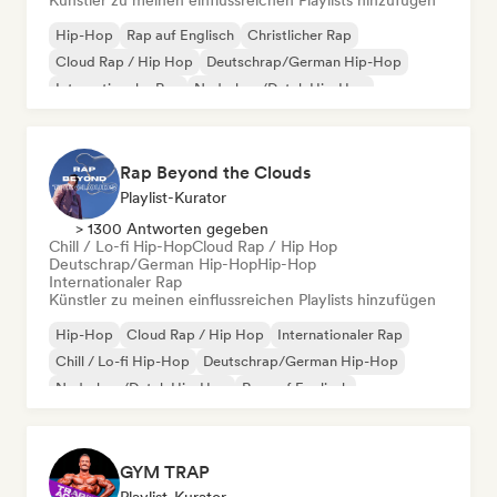
Künstler zu meinen einflussreichen Playlists hinzufügen
Hip-Hop
Rap auf Englisch
Christlicher Rap
Cloud Rap / Hip Hop
Deutschrap/German Hip-Hop
Internationaler Rap
Nederhop/Dutch Hip-Hop
Französischer Rap
Rap Beyond the Clouds
Playlist-Kurator
> 1300 Antworten gegeben
Chill / Lo-fi Hip-Hop
Cloud Rap / Hip Hop
Deutschrap/German Hip-Hop
Hip-Hop
Internationaler Rap
Künstler zu meinen einflussreichen Playlists hinzufügen
Hip-Hop
Cloud Rap / Hip Hop
Internationaler Rap
Chill / Lo-fi Hip-Hop
Deutschrap/German Hip-Hop
Nederhop/Dutch Hip-Hop
Rap auf Englisch
Französischer Rap
GYM TRAP