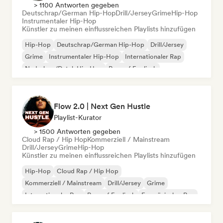
> 1100 Antworten gegeben
Deutschrap/German Hip-Hop
Drill/Jersey
Grime
Hip-Hop
Instrumentaler Hip-Hop
Künstler zu meinen einflussreichen Playlists hinzufügen
Hip-Hop
Deutschrap/German Hip-Hop
Drill/Jersey
Grime
Instrumentaler Hip-Hop
Internationaler Rap
Nederhop/Dutch Hip-Hop
Rap auf Englisch
Flow 2.0 | Next Gen Hustle
Playlist-Kurator
> 1500 Antworten gegeben
Cloud Rap / Hip Hop
Kommerziell / Mainstream
Drill/Jersey
Grime
Hip-Hop
Künstler zu meinen einflussreichen Playlists hinzufügen
Hip-Hop
Cloud Rap / Hip Hop
Kommerziell / Mainstream
Drill/Jersey
Grime
Internationaler Rap
Rap auf Englisch
Französischer Rap