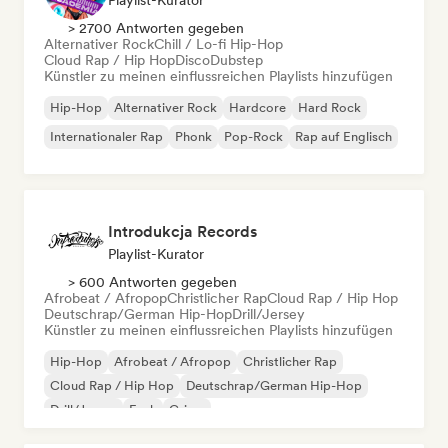
Playlist-Kurator
> 2700 Antworten gegeben
Alternativer Rock
Chill / Lo-fi Hip-Hop
Cloud Rap / Hip Hop
Disco
Dubstep
Künstler zu meinen einflussreichen Playlists hinzufügen
Hip-Hop
Alternativer Rock
Hardcore
Hard Rock
Internationaler Rap
Phonk
Pop-Rock
Rap auf Englisch
Introdukcja Records
Playlist-Kurator
> 600 Antworten gegeben
Afrobeat / Afropop
Christlicher Rap
Cloud Rap / Hip Hop
Deutschrap/German Hip-Hop
Drill/Jersey
Künstler zu meinen einflussreichen Playlists hinzufügen
Hip-Hop
Afrobeat / Afropop
Christlicher Rap
Cloud Rap / Hip Hop
Deutschrap/German Hip-Hop
Drill/Jersey
Funk
Grime