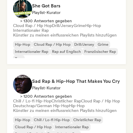
She Got Bars
Playlist-Kurator
> 1300 Antworten gegeben
Cloud Rap / Hip Hop
Drill/Jersey
Grime
Hip-Hop
Internationaler Rap
Künstler zu meinen einflussreichen Playlists hinzufügen
Hip-Hop
Cloud Rap / Hip Hop
Drill/Jersey
Grime
Internationaler Rap
Rap auf Englisch
Französischer Rap
Trap
Sad Rap & Hip-Hop That Makes You Cry
Playlist-Kurator
> 1200 Antworten gegeben
Chill / Lo-fi Hip-Hop
Christlicher Rap
Cloud Rap / Hip Hop
Deutschrap/German Hip-Hop
Hip-Hop
Künstler zu meinen einflussreichen Playlists hinzufügen
Hip-Hop
Chill / Lo-fi Hip-Hop
Christlicher Rap
Cloud Rap / Hip Hop
Internationaler Rap