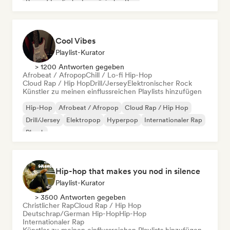
Rap auf Englisch
Französischer Rap
Deutschrap/German Hip-Hop
Cool Vibes
Playlist-Kurator
> 1200 Antworten gegeben
Afrobeat / Afropop
Chill / Lo-fi Hip-Hop
Cloud Rap / Hip Hop
Drill/Jersey
Elektronischer Rock
Künstler zu meinen einflussreichen Playlists hinzufügen
Hip-Hop
Afrobeat / Afropop
Cloud Rap / Hip Hop
Drill/Jersey
Elektropop
Hyperpop
Internationaler Rap
Phonk
Hip-hop that makes you nod in silence
Playlist-Kurator
> 3500 Antworten gegeben
Christlicher Rap
Cloud Rap / Hip Hop
Deutschrap/German Hip-Hop
Hip-Hop
Internationaler Rap