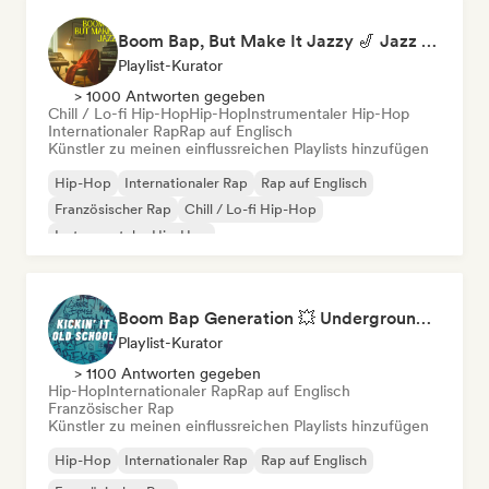
Boom Bap, But Make It Jazzy 🎷 Jazz Rap, Underground & Conscious Hip-Hop
Playlist-Kurator
> 1000 Antworten gegeben
Chill / Lo-fi Hip-Hop
Hip-Hop
Instrumentaler Hip-Hop
Internationaler Rap
Rap auf Englisch
Künstler zu meinen einflussreichen Playlists hinzufügen
Hip-Hop
Internationaler Rap
Rap auf Englisch
Französischer Rap
Chill / Lo-fi Hip-Hop
Instrumentaler Hip-Hop
Boom Bap Generation 💥 Underground Hip-Hop, East Coast & Jazz Rap
Playlist-Kurator
> 1100 Antworten gegeben
Hip-Hop
Internationaler Rap
Rap auf Englisch
Französischer Rap
Künstler zu meinen einflussreichen Playlists hinzufügen
Hip-Hop
Internationaler Rap
Rap auf Englisch