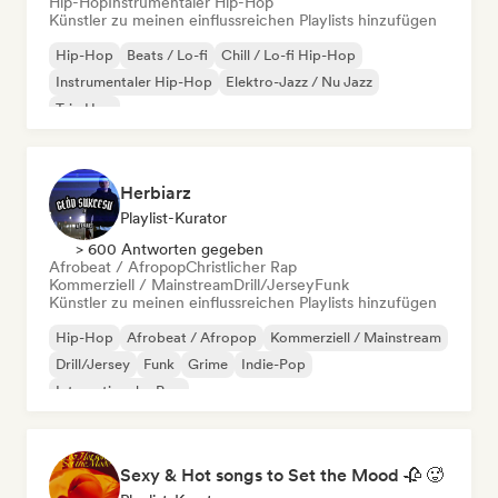
Hip-Hop
Instrumentaler Hip-Hop
Künstler zu meinen einflussreichen Playlists hinzufügen
Hip-Hop
Beats / Lo-fi
Chill / Lo-fi Hip-Hop
Instrumentaler Hip-Hop
Elektro-Jazz / Nu Jazz
Trip Hop
Herbiarz
Playlist-Kurator
> 600 Antworten gegeben
Afrobeat / Afropop
Christlicher Rap
Kommerziell / Mainstream
Drill/Jersey
Funk
Künstler zu meinen einflussreichen Playlists hinzufügen
Hip-Hop
Afrobeat / Afropop
Kommerziell / Mainstream
Drill/Jersey
Funk
Grime
Indie-Pop
Internationaler Pop
Sexy & Hot songs to Set the Mood 🥀 🥵