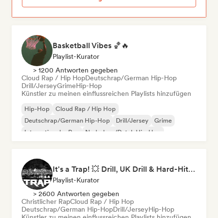
Basketball Vibes 🏀🔥
Playlist-Kurator
> 1200 Antworten gegeben
Cloud Rap / Hip Hop
Deutschrap/German Hip-Hop
Drill/Jersey
Grime
Hip-Hop
Künstler zu meinen einflussreichen Playlists hinzufügen
Hip-Hop
Cloud Rap / Hip Hop
Deutschrap/German Hip-Hop
Drill/Jersey
Grime
Internationaler Rap
Nederhop/Dutch Hip-Hop
Rap auf Englisch
It's a Trap! 💥 Drill, UK Drill & Hard-Hitting Trap
Playlist-Kurator
> 2600 Antworten gegeben
Christlicher Rap
Cloud Rap / Hip Hop
Deutschrap/German Hip-Hop
Drill/Jersey
Hip-Hop
Künstler zu meinen einflussreichen Playlists hinzufügen