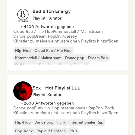
Bad Bitch Energy
Playlist-Kurator
> 4400 Antworten gegeben
Cloud Rap / Hip Hop
Kommerziell / Mainstream
Dance pop
Dream Pop
Drill/Jersey
Künstler zu meinen einflussreichen Playlists hinzufügen
Hip-Hop
Cloud Rap / Hip Hop
Kommerziell / Mainstream
Dance pop
Dream Pop
Drill/Jersey
Pop-Soul
Rap auf Englisch
Sex - Hot Playlist ❤️‍🔥🔞
Playlist-Kurator
> 2600 Antworten gegeben
Dance pop
Funk
Hip-Hop
Internationaler Rap
Pop-Rock
Künstler zu meinen einflussreichen Playlists hinzufügen
Hip-Hop
Dance pop
Funk
Internationaler Rap
Pop-Rock
Rap auf Englisch
R&B