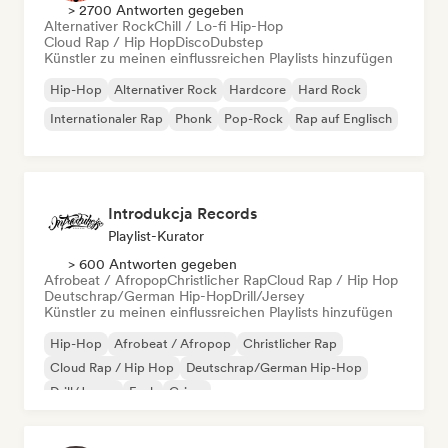
> 2700 Antworten gegeben
Alternativer Rock
Chill / Lo-fi Hip-Hop
Cloud Rap / Hip Hop
Disco
Dubstep
Künstler zu meinen einflussreichen Playlists hinzufügen
Hip-Hop
Alternativer Rock
Hardcore
Hard Rock
Internationaler Rap
Phonk
Pop-Rock
Rap auf Englisch
Introdukcja Records
Playlist-Kurator
> 600 Antworten gegeben
Afrobeat / Afropop
Christlicher Rap
Cloud Rap / Hip Hop
Deutschrap/German Hip-Hop
Drill/Jersey
Künstler zu meinen einflussreichen Playlists hinzufügen
Hip-Hop
Afrobeat / Afropop
Christlicher Rap
Cloud Rap / Hip Hop
Deutschrap/German Hip-Hop
Drill/Jersey
Funk
Grime