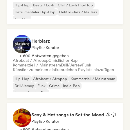
Hip-Hop
Beats / Lo-fi
Chill / Lo-fi Hip-Hop
Instrumentaler Hip-Hop
Elektro-Jazz / Nu Jazz
Trip Hop
Herbiarz
Playlist-Kurator
> 600 Antworten gegeben
Afrobeat / Afropop
Christlicher Rap
Kommerziell / Mainstream
Drill/Jersey
Funk
Künstler zu meinen einflussreichen Playlists hinzufügen
Hip-Hop
Afrobeat / Afropop
Kommerziell / Mainstream
Drill/Jersey
Funk
Grime
Indie-Pop
Internationaler Pop
Sexy & Hot songs to Set the Mood 🥀 🥵
Playlist-Kurator
> 900 Antworten gegeben