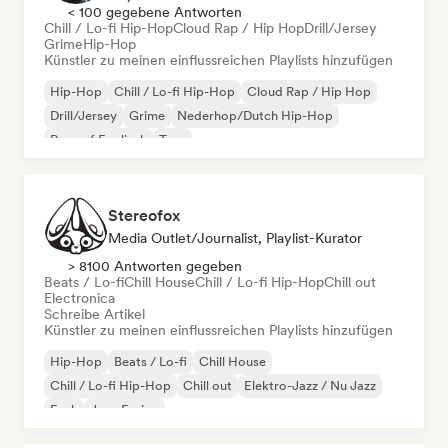
< 100 gegebene Antworten
Chill / Lo-fi Hip-Hop
Cloud Rap / Hip Hop
Drill/Jersey
Grime
Hip-Hop
Künstler zu meinen einflussreichen Playlists hinzufügen
Hip-Hop
Chill / Lo-fi Hip-Hop
Cloud Rap / Hip Hop
Drill/Jersey
Grime
Nederhop/Dutch Hip-Hop
Rap auf Englisch
Trap
Stereofox
Media Outlet/Journalist, Playlist-Kurator
> 8100 Antworten gegeben
Beats / Lo-fi
Chill House
Chill / Lo-fi Hip-Hop
Chill out
Electronica
Schreibe Artikel
Künstler zu meinen einflussreichen Playlists hinzufügen
Hip-Hop
Beats / Lo-fi
Chill House
Chill / Lo-fi Hip-Hop
Chill out
Elektro-Jazz / Nu Jazz
Funk
Jazz-Fusion