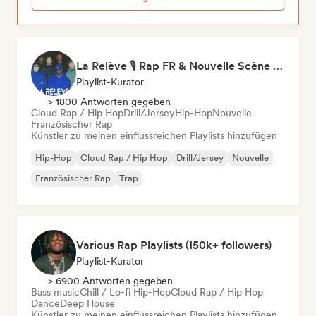
La Relève 🎙️ Rap FR & Nouvelle Scène Hip-Hop
Playlist-Kurator
> 1800 Antworten gegeben
Cloud Rap / Hip Hop
Drill/Jersey
Hip-Hop
Nouvelle
Französischer Rap
Künstler zu meinen einflussreichen Playlists hinzufügen
Hip-Hop
Cloud Rap / Hip Hop
Drill/Jersey
Nouvelle
Französischer Rap
Trap
Various Rap Playlists (150k+ followers)
Playlist-Kurator
> 6900 Antworten gegeben
Bass music
Chill / Lo-fi Hip-Hop
Cloud Rap / Hip Hop
Dance
Deep House
Künstler zu meinen einflussreichen Playlists hinzufügen