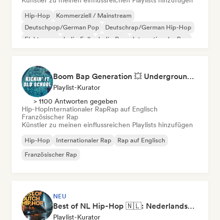
Künstler zu meinen einflussreichen Playlists hinzufügen
Hip-Hop
Kommerziell / Mainstream
Deutschpop/German Pop
Deutschrap/German Hip-Hop
Elektropop
Indie-Folk
Indie-Pop
Internationaler Pop
Boom Bap Generation 💥 Underground Hip-Hop, East Coast & Jazz Rap
Playlist-Kurator
> 1100 Antworten gegeben
Hip-Hop
Internationaler Rap
Rap auf Englisch
Französischer Rap
Künstler zu meinen einflussreichen Playlists hinzufügen
Hip-Hop
Internationaler Rap
Rap auf Englisch
Französischer Rap
NEU
Best of NL Hip-Hop 🇳🇱: Nederlandse Rap & Dutch Hip-Hop Hits
Playlist-Kurator