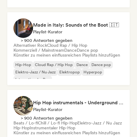
Made in Italy: Sounds of the Boot 🇮🇹
Playlist-Kurator
> 900 Antworten gegeben
Alternativer Rock
Cloud Rap / Hip Hop
Kommerziell / Mainstream
Dance
Dance pop
Künstler zu meinen einflussreichen Playlists hinzufügen
Hip-Hop
Cloud Rap / Hip Hop
Dance
Dance pop
Elektro-Jazz / Nu Jazz
Elektropop
Hyperpop
Internationaler Pop
Hip Hop instrumentals - Underground boombap & Lo Fi Hip Hop (by Snaap)
Playlist-Kurator
> 900 Antworten gegeben
Beats / Lo-fi
Chill / Lo-fi Hip-Hop
Elektro-Jazz / Nu Jazz
Hip-Hop
Instrumentaler Hip-Hop
Künstler zu meinen einflussreichen Playlists hinzufügen