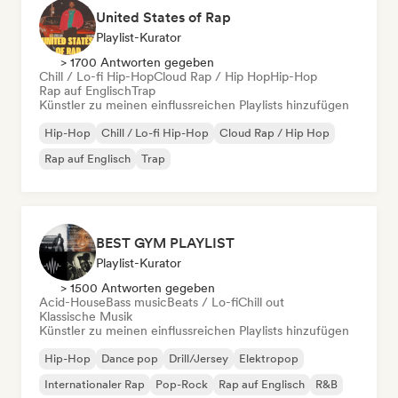
United States of Rap
Playlist-Kurator
> 1700 Antworten gegeben
Chill / Lo-fi Hip-Hop
Cloud Rap / Hip Hop
Hip-Hop
Rap auf Englisch
Trap
Künstler zu meinen einflussreichen Playlists hinzufügen
Hip-Hop
Chill / Lo-fi Hip-Hop
Cloud Rap / Hip Hop
Rap auf Englisch
Trap
BEST GYM PLAYLIST
Playlist-Kurator
> 1500 Antworten gegeben
Acid-House
Bass music
Beats / Lo-fi
Chill out
Klassische Musik
Künstler zu meinen einflussreichen Playlists hinzufügen
Hip-Hop
Dance pop
Drill/Jersey
Elektropop
Internationaler Rap
Pop-Rock
Rap auf Englisch
R&B