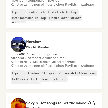
Hip-Hop
Instrumentaler Hip-Hop
Künstler zu meinen einflussreichen Playlists hinzufügen
Hip-Hop
Beats / Lo-fi
Chill / Lo-fi Hip-Hop
Instrumentaler Hip-Hop
Elektro-Jazz / Nu Jazz
Trip Hop
Herbiarz
Playlist-Kurator
> 600 Antworten gegeben
Afrobeat / Afropop
Christlicher Rap
Kommerziell / Mainstream
Drill/Jersey
Funk
Künstler zu meinen einflussreichen Playlists hinzufügen
Hip-Hop
Afrobeat / Afropop
Kommerziell / Mainstream
Drill/Jersey
Funk
Grime
Indie-Pop
Internationaler Pop
Sexy & Hot songs to Set the Mood 🥀 🥵