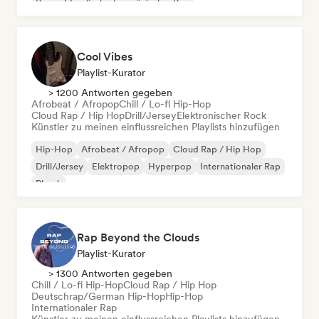
Rap auf Englisch
Französischer Rap
Deutschrap/German Hip-Hop
Cool Vibes
Playlist-Kurator
> 1200 Antworten gegeben
Afrobeat / Afropop
Chill / Lo-fi Hip-Hop
Cloud Rap / Hip Hop
Drill/Jersey
Elektronischer Rock
Künstler zu meinen einflussreichen Playlists hinzufügen
Hip-Hop
Afrobeat / Afropop
Cloud Rap / Hip Hop
Drill/Jersey
Elektropop
Hyperpop
Internationaler Rap
Phonk
Rap Beyond the Clouds
Playlist-Kurator
> 1300 Antworten gegeben
Chill / Lo-fi Hip-Hop
Cloud Rap / Hip Hop
Deutschrap/German Hip-Hop
Hip-Hop
Internationaler Rap