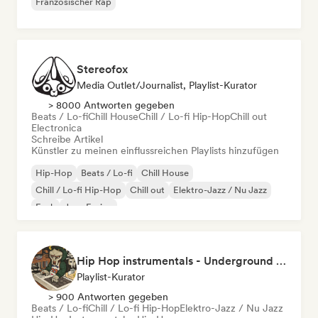
Französischer Rap
Stereofox
Media Outlet/Journalist, Playlist-Kurator
> 8000 Antworten gegeben
Beats / Lo-fi
Chill House
Chill / Lo-fi Hip-Hop
Chill out
Electronica
Schreibe Artikel
Künstler zu meinen einflussreichen Playlists hinzufügen
Hip-Hop
Beats / Lo-fi
Chill House
Chill / Lo-fi Hip-Hop
Chill out
Elektro-Jazz / Nu Jazz
Funk
Jazz-Fusion
Hip Hop instrumentals - Underground boombap & Lo Fi Hip Hop (by Snaap)
Playlist-Kurator
> 900 Antworten gegeben
Beats / Lo-fi
Chill / Lo-fi Hip-Hop
Elektro-Jazz / Nu Jazz