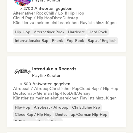
Playlist-Kurator
> 2700 Antworten gegeben
Alternativer Rock
Chill / Lo-fi Hip-Hop
Cloud Rap / Hip Hop
Disco
Dubstep
Künstler zu meinen einflussreichen Playlists hinzufügen
Hip-Hop
Alternativer Rock
Hardcore
Hard Rock
Internationaler Rap
Phonk
Pop-Rock
Rap auf Englisch
Introdukcja Records
Playlist-Kurator
> 600 Antworten gegeben
Afrobeat / Afropop
Christlicher Rap
Cloud Rap / Hip Hop
Deutschrap/German Hip-Hop
Drill/Jersey
Künstler zu meinen einflussreichen Playlists hinzufügen
Hip-Hop
Afrobeat / Afropop
Christlicher Rap
Cloud Rap / Hip Hop
Deutschrap/German Hip-Hop
Drill/Jersey
Funk
Grime