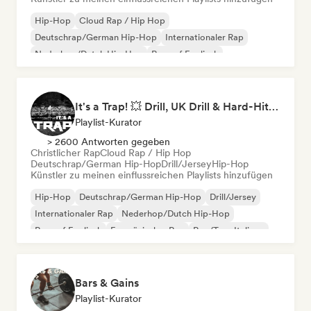
Hip-Hop
Cloud Rap / Hip Hop
Deutschrap/German Hip-Hop
Internationaler Rap
Nederhop/Dutch Hip-Hop
Rap auf Englisch
Französischer Rap
Rap/Trap Italiano
It's a Trap! 💥 Drill, UK Drill & Hard-Hitting Trap
Playlist-Kurator
> 2600 Antworten gegeben
Christlicher Rap
Cloud Rap / Hip Hop
Deutschrap/German Hip-Hop
Drill/Jersey
Hip-Hop
Künstler zu meinen einflussreichen Playlists hinzufügen
Hip-Hop
Deutschrap/German Hip-Hop
Drill/Jersey
Internationaler Rap
Nederhop/Dutch Hip-Hop
Rap auf Englisch
Französischer Rap
Rap/Trap Italiano
Bars & Gains
Playlist-Kurator