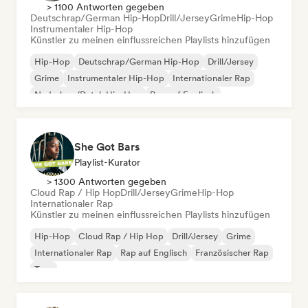
> 1100 Antworten gegeben
Deutschrap/German Hip-Hop
Drill/Jersey
Grime
Hip-Hop
Instrumentaler Hip-Hop
Künstler zu meinen einflussreichen Playlists hinzufügen
Hip-Hop
Deutschrap/German Hip-Hop
Drill/Jersey
Grime
Instrumentaler Hip-Hop
Internationaler Rap
Nederhop/Dutch Hip-Hop
Rap auf Englisch
She Got Bars
Playlist-Kurator
> 1300 Antworten gegeben
Cloud Rap / Hip Hop
Drill/Jersey
Grime
Hip-Hop
Internationaler Rap
Künstler zu meinen einflussreichen Playlists hinzufügen
Hip-Hop
Cloud Rap / Hip Hop
Drill/Jersey
Grime
Internationaler Rap
Rap auf Englisch
Französischer Rap
Trap