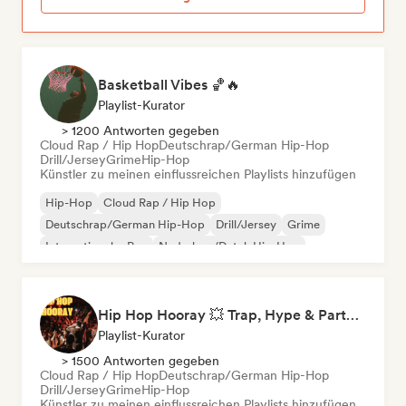
Basketball Vibes 🏀🔥
Playlist-Kurator
> 1200 Antworten gegeben
Cloud Rap / Hip Hop
Deutschrap/German Hip-Hop
Drill/Jersey
Grime
Hip-Hop
Künstler zu meinen einflussreichen Playlists hinzufügen
Hip-Hop
Cloud Rap / Hip Hop
Deutschrap/German Hip-Hop
Drill/Jersey
Grime
Internationaler Rap
Nederhop/Dutch Hip-Hop
Rap auf Englisch
Hip Hop Hooray 💥 Trap, Hype & Party Rap Bangers
Playlist-Kurator
> 1500 Antworten gegeben
Cloud Rap / Hip Hop
Deutschrap/German Hip-Hop
Drill/Jersey
Grime
Hip-Hop
Künstler zu meinen einflussreichen Playlists hinzufügen