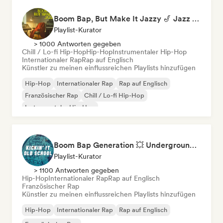
Boom Bap, But Make It Jazzy 🎷 Jazz Rap, Underground & Conscious Hip-Hop
Playlist-Kurator
> 1000 Antworten gegeben
Chill / Lo-fi Hip-Hop
Hip-Hop
Instrumentaler Hip-Hop
Internationaler Rap
Rap auf Englisch
Künstler zu meinen einflussreichen Playlists hinzufügen
Hip-Hop
Internationaler Rap
Rap auf Englisch
Französischer Rap
Chill / Lo-fi Hip-Hop
Instrumentaler Hip-Hop
Boom Bap Generation 💥 Underground Hip-Hop, East Coast & Jazz Rap
Playlist-Kurator
> 1100 Antworten gegeben
Hip-Hop
Internationaler Rap
Rap auf Englisch
Französischer Rap
Künstler zu meinen einflussreichen Playlists hinzufügen
Hip-Hop
Internationaler Rap
Rap auf Englisch