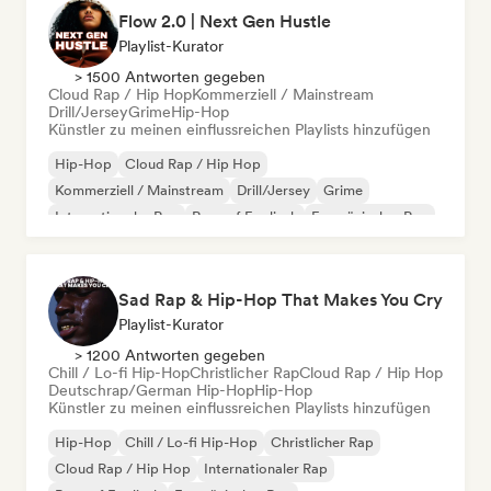
Flow 2.0 | Next Gen Hustle
Playlist-Kurator
> 1500 Antworten gegeben
Cloud Rap / Hip Hop
Kommerziell / Mainstream
Drill/Jersey
Grime
Hip-Hop
Künstler zu meinen einflussreichen Playlists hinzufügen
Hip-Hop
Cloud Rap / Hip Hop
Kommerziell / Mainstream
Drill/Jersey
Grime
Internationaler Rap
Rap auf Englisch
Französischer Rap
Sad Rap & Hip-Hop That Makes You Cry
Playlist-Kurator
> 1200 Antworten gegeben
Chill / Lo-fi Hip-Hop
Christlicher Rap
Cloud Rap / Hip Hop
Deutschrap/German Hip-Hop
Hip-Hop
Künstler zu meinen einflussreichen Playlists hinzufügen
Hip-Hop
Chill / Lo-fi Hip-Hop
Christlicher Rap
Cloud Rap / Hip Hop
Internationaler Rap