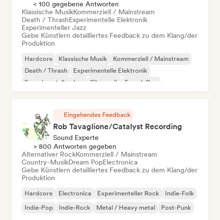
< 100 gegebene Antworten
Klassische Musik
Kommerziell / Mainstream
Death / Thrash
Experimentelle Elektronik
Experimenteller Jazz
Gebe Künstlern detailliertes Feedback zu dem Klang/der
Produktion
Hardcore
Klassische Musik
Kommerziell / Mainstream
Death / Thrash
Experimentelle Elektronik
Experimenteller Jazz
Filmmusik
French Pop
Eingehendes Feedback
Rob Tavaglione/Catalyst Recording
Sound Experte
> 800 Antworten gegeben
Alternativer Rock
Kommerziell / Mainstream
Country-Musik
Dream Pop
Electronica
Gebe Künstlern detailliertes Feedback zu dem Klang/der
Produktion
Hardcore
Electronica
Experimenteller Rock
Indie-Folk
Indie-Pop
Indie-Rock
Metal / Heavy metal
Post-Punk