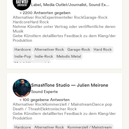
Label, Media Outlet/Journalist, Sound Experte
> 2200 Antworten gegeben
Alternativer Rock
Experimenteller Rock
Garage-Rock
Hardcore
Hard Rock
Nehme Künstler unter Vertrag oder veröffentliche deren
Musik
Gebe Künstlern detailliertes Feedback zu dem Klang/der
Produktion
Hardcore
Alternativer Rock
Garage-Rock
Hard Rock
Indie-Pop
Indie-Rock
Melodic Metal
Metal / Heavy metal
SmashTone Studio — Julien Meirone
Sound Experte
< 100 gegebene Antworten
Alternativer Rock
Kommerziell / Mainstream
Dance pop
Death / Thrash
Elektronischer Rock
Gebe Künstlern detailliertes Feedback zu dem Klang/der
Produktion
Hardcore
Alternativer Rock
Kommerziell / Mainstream