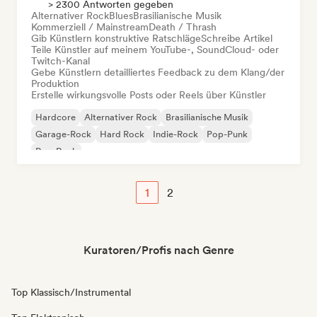
> 2300 Antworten gegeben
Alternativer Rock
Blues
Brasilianische Musik
Kommerziell / Mainstream
Death / Thrash
Gib Künstlern konstruktive Ratschläge
Schreibe Artikel
Teile Künstler auf meinem YouTube-, SoundCloud- oder
Twitch-Kanal
Gebe Künstlern detailliertes Feedback zu dem Klang/der
Produktion
Erstelle wirkungsvolle Posts oder Reels über Künstler
Hardcore
Alternativer Rock
Brasilianische Musik
Garage-Rock
Hard Rock
Indie-Rock
Pop-Punk
Pop-Rock
1
2
Kuratoren/Profis nach Genre
Top Klassisch/Instrumental