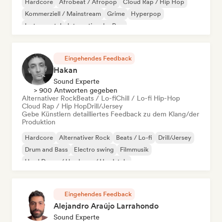
Hardcore
Afrobeat / Afropop
Cloud Rap / Hip Hop
Kommerziell / Mainstream
Grime
Hyperpop
Instrumental
Internationaler Pop
Eingehendes Feedback
Hakan
Sound Experte
> 900 Antworten gegeben
Alternativer Rock
Beats / Lo-fi
Chill / Lo-fi Hip-Hop
Cloud Rap / Hip Hop
Drill/Jersey
Gebe Künstlern detailliertes Feedback zu dem Klang/der
Produktion
Hardcore
Alternativer Rock
Beats / Lo-fi
Drill/Jersey
Drum and Bass
Electro swing
Filmmusik
Hard Dance / Hardcore / Hardstyle
Eingehendes Feedback
Alejandro Araújo Larrahondo
Sound Experte