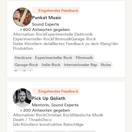
Eingehendes Feedback
Punkat Music
Sound Experte
> 600 Antworten gegeben
Alternativer Rock
Experimentelle Elektronik
Experimenteller Rock
Filmmusik
Garage-Rock
Gebe Künstlern detailliertes Feedback zu dem Klang/der
Produktion
Hardcore
Experimenteller Rock
Filmmusik
Garage-Rock
Indie-Rock
Internationaler Rap
Noise
Pop-Punk
Eingehendes Feedback
Pick Up Goliath
Mentorin, Sound Experte
> 200 Antworten gegeben
Alternativer Rock
Christian Rock
Klassische Musik
Death / Thrash
Disco
Gib Künstlern konstruktive Ratschläge