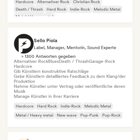
Hardcore
Alternativer Rock
Christian Rock
Death / Thrash
Hard Rock
Indie-Rock
Melodic Metal
Metal / Heavy metal
Sello Piola
Label, Manager, Mentorin, Sound Experte
> 1300 Antworten gegeben
Alternativer Rock
Blues
Death / Thrash
Garage-Rock
Hardcore
Gib Künstlern konstruktive Ratschläge
Gebe Künstlern detailliertes Feedback zu dem Klang/der
Produktion
Nehme Künstler unter Vertrag oder veröffentliche deren
Musik
Manage Künstler in ihrer Karriere
Hardcore
Hard Rock
Indie-Rock
Melodic Metal
Metal / Heavy metal
New wave
Pop-Punk
Pop-Rock