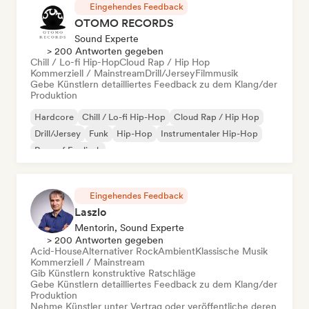
Eingehendes Feedback
OTOMO RECORDS
Sound Experte
> 200 Antworten gegeben
Chill / Lo-fi Hip-Hop
Cloud Rap / Hip Hop
Kommerziell / Mainstream
Drill/Jersey
Filmmusik
Gebe Künstlern detailliertes Feedback zu dem Klang/der
Produktion
Hardcore
Chill / Lo-fi Hip-Hop
Cloud Rap / Hip Hop
Drill/Jersey
Funk
Hip-Hop
Instrumentaler Hip-Hop
Rap auf Englisch
Eingehendes Feedback
Laszlo
Mentorin, Sound Experte
> 200 Antworten gegeben
Acid-House
Alternativer Rock
Ambient
Klassische Musik
Kommerziell / Mainstream
Gib Künstlern konstruktive Ratschläge
Gebe Künstlern detailliertes Feedback zu dem Klang/der
Produktion
Nehme Künstler unter Vertrag oder veröffentliche deren