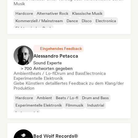
Musik
Hardcore
Alternativer Rock
Klassische Musik
Kommerziell / Mainstream
Dance
Disco
Electronica
Elektronischer Rock
Eingehendes Feedback
Alessandro Petacca
Sound Experte
> 700 Antworten gegeben
Ambient
Beats / Lo-fi
Drum and Bass
Electronica
Experimentelle Elektronik
Gebe Künstlern detailliertes Feedback zu dem Klang/der
Produktion
Hardcore
Ambient
Beats / Lo-fi
Drum and Bass
Experimentelle Elektronik
Filmmusik
Industrial
Instrumental
Bad Wolf Records®