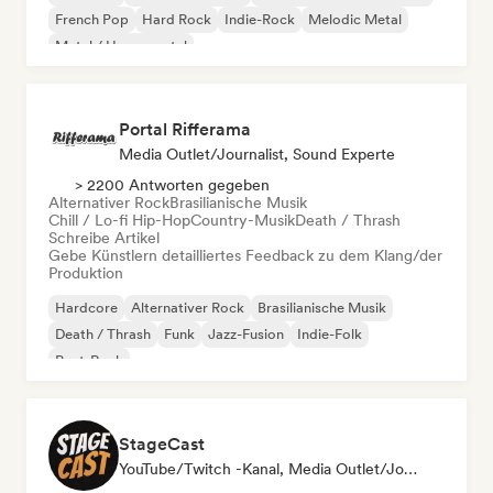
French Pop
Hard Rock
Indie-Rock
Melodic Metal
Metal / Heavy metal
Portal Rifferama
Media Outlet/Journalist, Sound Experte
> 2200 Antworten gegeben
Alternativer Rock
Brasilianische Musik
Chill / Lo-fi Hip-Hop
Country-Musik
Death / Thrash
Schreibe Artikel
Gebe Künstlern detailliertes Feedback zu dem Klang/der
Produktion
Hardcore
Alternativer Rock
Brasilianische Musik
Death / Thrash
Funk
Jazz-Fusion
Indie-Folk
Post-Rock
StageCast
YouTube/Twitch -Kanal, Media Outlet/Journalist, Mentorin, Social Media Influencer, Sound Experte