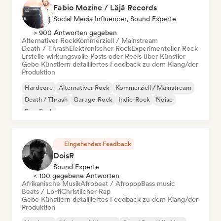
Fabio Mozine / Läjä Records
Social Media Influencer, Sound Experte
> 900 Antworten gegeben
Alternativer Rock
Kommerziell / Mainstream
Death / Thrash
Elektronischer Rock
Experimenteller Rock
Erstelle wirkungsvolle Posts oder Reels über Künstler
Gebe Künstlern detailliertes Feedback zu dem Klang/der
Produktion
Hardcore
Alternativer Rock
Kommerziell / Mainstream
Death / Thrash
Garage-Rock
Indie-Rock
Noise
Pop-Punk
Eingehendes Feedback
DoisR
Sound Experte
< 100 gegebene Antworten
Afrikanische Musik
Afrobeat / Afropop
Bass music
Beats / Lo-fi
Christlicher Rap
Gebe Künstlern detailliertes Feedback zu dem Klang/der
Produktion