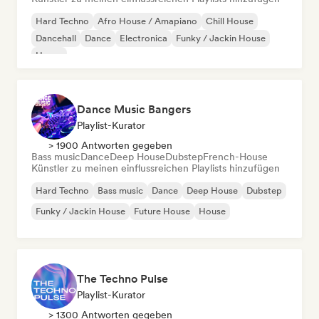
Hard Techno
Afro House / Amapiano
Chill House
Dancehall
Dance
Electronica
Funky / Jackin House
House
Dance Music Bangers
Playlist-Kurator
> 1900 Antworten gegeben
Bass music
Dance
Deep House
Dubstep
French-House
Künstler zu meinen einflussreichen Playlists hinzufügen
Hard Techno
Bass music
Dance
Deep House
Dubstep
Funky / Jackin House
Future House
House
The Techno Pulse
Playlist-Kurator
> 1300 Antworten gegeben