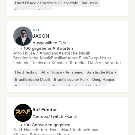
Hard Dance / Hardcore / Hardstyle
Industrial
Psy-Trance
Techno
NEU
JASON
Ausgewählte DJs
< 100 gegebene Antworten
Afro House / Amapiano
Asiatische Musik
Brasilianische Musik
Brasilianischer Funk
Deep House
Lade die Tracks der Künstler für meine DJ-Sets herunter
Hard Techno
Afro House / Amapiano
Asiatische Musik
Brasilianische Musik
Brasilianischer Funk
Deep House
Future House
Hard Dance / Hardcore / Hardstyle
Raf Fender
YouTube/Twitch -Kanal
> 100 Antworten gegeben
Acid-House
Future House
Hard Techno
House
Melodic & Progressive House