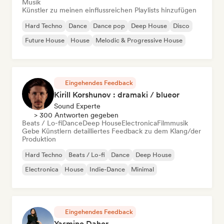
Musik
Künstler zu meinen einflussreichen Playlists hinzufügen
Hard Techno
Dance
Dance pop
Deep House
Disco
Future House
House
Melodic & Progressive House
Eingehendes Feedback
Kirill Korshunov : dramaki / blueor
Sound Experte
> 300 Antworten gegeben
Beats / Lo-fi
Dance
Deep House
Electronica
Filmmusik
Gebe Künstlern detailliertes Feedback zu dem Klang/der
Produktion
Hard Techno
Beats / Lo-fi
Dance
Deep House
Electronica
House
Indie-Dance
Minimal
Eingehendes Feedback
Yasmine Daher