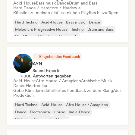
Acid-House
Bass music
Dance
Drum and Bass
Hard Dance / Hardcore / Hardstyle
Künstler zu meinen einflussreichen Playlists hinzufügen
Hard Techno
Acid-House
Bass music
Dance
Melodic & Progressive House
Techno
Drum and Bass
Hard Dance / Hardcore / Hardstyle
Eingehendes Feedback
AYN
Sound Experte
> 300 Antworten gegeben
Acid-House
Afro House / Amapiano
Arabische Musik
Dance
Electronica
Gebe Künstlern detailliertes Feedback zu dem Klang/der
Produktion
Hard Techno
Acid-House
Afro House / Amapiano
Dance
Electronica
House
Indie-Dance
Melodic & Progressive House