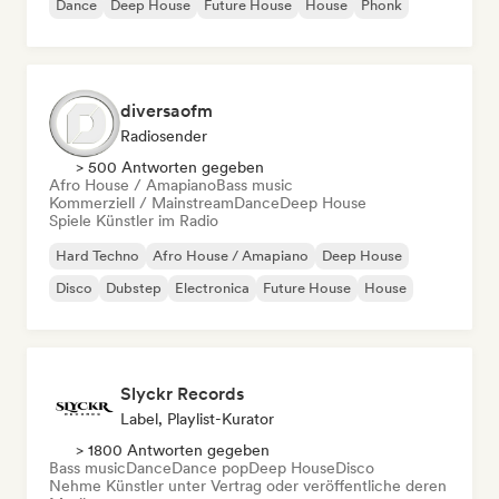
Dance
Deep House
Future House
House
Phonk
diversaofm
Radiosender
> 500 Antworten gegeben
Afro House / Amapiano
Bass music
Kommerziell / Mainstream
Dance
Deep House
Spiele Künstler im Radio
Hard Techno
Afro House / Amapiano
Deep House
Disco
Dubstep
Electronica
Future House
House
Slyckr Records
Label, Playlist-Kurator
> 1800 Antworten gegeben
Bass music
Dance
Dance pop
Deep House
Disco
Nehme Künstler unter Vertrag oder veröffentliche deren