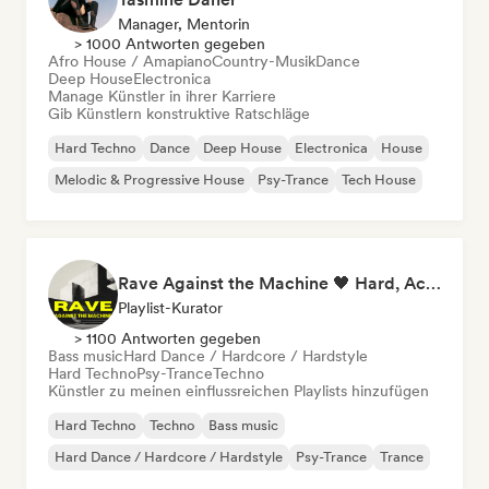
Manager, Mentorin
> 1000 Antworten gegeben
Afro House / Amapiano
Country-Musik
Dance
Deep House
Electronica
Manage Künstler in ihrer Karriere
Gib Künstlern konstruktive Ratschläge
Hard Techno
Dance
Deep House
Electronica
House
Melodic & Progressive House
Psy-Trance
Tech House
Rave Against the Machine 🖤 Hard, Acid & Dark Techno
Playlist-Kurator
> 1100 Antworten gegeben
Bass music
Hard Dance / Hardcore / Hardstyle
Hard Techno
Psy-Trance
Techno
Künstler zu meinen einflussreichen Playlists hinzufügen
Hard Techno
Techno
Bass music
Hard Dance / Hardcore / Hardstyle
Psy-Trance
Trance