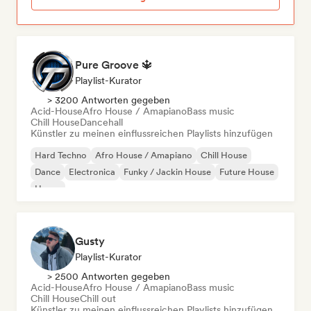
Pure Groove 🔱
Playlist-Kurator
> 3200 Antworten gegeben
Acid-House
Afro House / Amapiano
Bass music
Chill House
Dancehall
Künstler zu meinen einflussreichen Playlists hinzufügen
Hard Techno
Afro House / Amapiano
Chill House
Dance
Electronica
Funky / Jackin House
Future House
House
Gusty
Playlist-Kurator
> 2500 Antworten gegeben
Acid-House
Afro House / Amapiano
Bass music
Chill House
Chill out
Künstler zu meinen einflussreichen Playlists hinzufügen