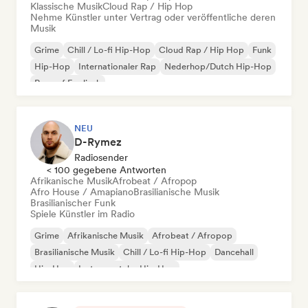
Klassische Musik
Cloud Rap / Hip Hop
Nehme Künstler unter Vertrag oder veröffentliche deren
Musik
Grime
Chill / Lo-fi Hip-Hop
Cloud Rap / Hip Hop
Funk
Hip-Hop
Internationaler Rap
Nederhop/Dutch Hip-Hop
Rap auf Englisch
NEU
D-Rymez
Radiosender
< 100 gegebene Antworten
Afrikanische Musik
Afrobeat / Afropop
Afro House / Amapiano
Brasilianische Musik
Brasilianischer Funk
Spiele Künstler im Radio
Grime
Afrikanische Musik
Afrobeat / Afropop
Brasilianische Musik
Chill / Lo-fi Hip-Hop
Dancehall
Hip-Hop
Instrumentaler Hip-Hop