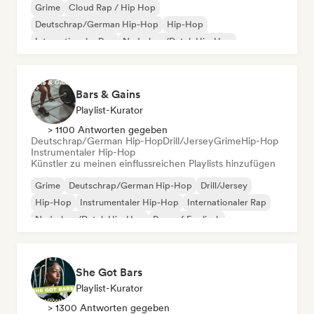
Grime
Cloud Rap / Hip Hop
Deutschrap/German Hip-Hop
Hip-Hop
Internationaler Rap
Nederhop/Dutch Hip-Hop
Rap auf Englisch
Französischer Rap
Bars & Gains
Playlist-Kurator
> 1100 Antworten gegeben
Deutschrap/German Hip-Hop
Drill/Jersey
Grime
Hip-Hop
Instrumentaler Hip-Hop
Künstler zu meinen einflussreichen Playlists hinzufügen
Grime
Deutschrap/German Hip-Hop
Drill/Jersey
Hip-Hop
Instrumentaler Hip-Hop
Internationaler Rap
Nederhop/Dutch Hip-Hop
Rap auf Englisch
She Got Bars
Playlist-Kurator
> 1300 Antworten gegeben