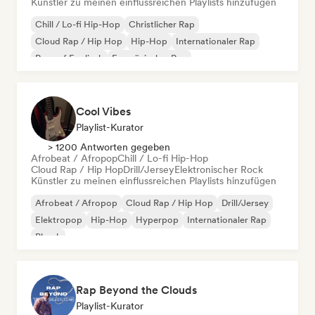
Künstler zu meinen einflussreichen Playlists hinzufügen
Chill / Lo-fi Hip-Hop
Christlicher Rap
Cloud Rap / Hip Hop
Hip-Hop
Internationaler Rap
Rap auf Englisch
Französischer Rap
Deutschrap/German Hip-Hop
Cool Vibes
Playlist-Kurator
> 1200 Antworten gegeben
Afrobeat / Afropop
Chill / Lo-fi Hip-Hop
Cloud Rap / Hip Hop
Drill/Jersey
Elektronischer Rock
Künstler zu meinen einflussreichen Playlists hinzufügen
Afrobeat / Afropop
Cloud Rap / Hip Hop
Drill/Jersey
Elektropop
Hip-Hop
Hyperpop
Internationaler Rap
Phonk
Rap Beyond the Clouds
Playlist-Kurator