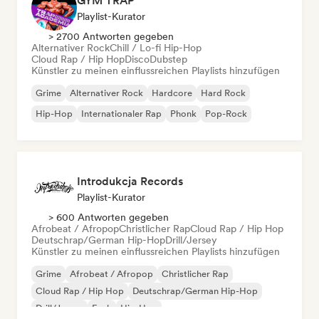
GYM TRAP
Playlist-Kurator
> 2700 Antworten gegeben
Alternativer Rock
Chill / Lo-fi Hip-Hop
Cloud Rap / Hip Hop
Disco
Dubstep
Künstler zu meinen einflussreichen Playlists hinzufügen
Grime
Alternativer Rock
Hardcore
Hard Rock
Hip-Hop
Internationaler Rap
Phonk
Pop-Rock
Introdukcja Records
Playlist-Kurator
> 600 Antworten gegeben
Afrobeat / Afropop
Christlicher Rap
Cloud Rap / Hip Hop
Deutschrap/German Hip-Hop
Drill/Jersey
Künstler zu meinen einflussreichen Playlists hinzufügen
Grime
Afrobeat / Afropop
Christlicher Rap
Cloud Rap / Hip Hop
Deutschrap/German Hip-Hop
Drill/Jersey
Funk
Hip-Hop