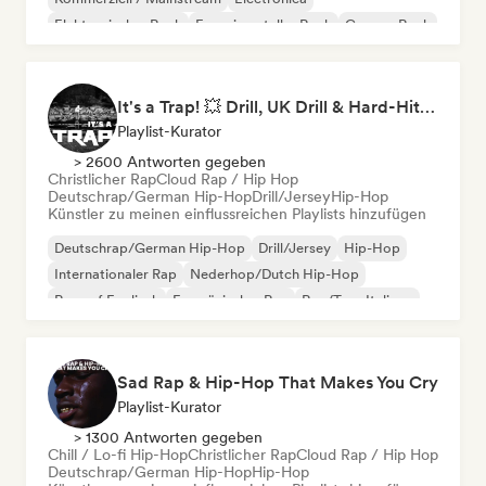
Elektronischer Rock
Experimenteller Rock
Garage-Rock
It's a Trap! 💥 Drill, UK Drill & Hard-Hitting Trap
Playlist-Kurator
> 2600 Antworten gegeben
Christlicher Rap
Cloud Rap / Hip Hop
Deutschrap/German Hip-Hop
Drill/Jersey
Hip-Hop
Künstler zu meinen einflussreichen Playlists hinzufügen
Deutschrap/German Hip-Hop
Drill/Jersey
Hip-Hop
Internationaler Rap
Nederhop/Dutch Hip-Hop
Rap auf Englisch
Französischer Rap
Rap/Trap Italiano
Sad Rap & Hip-Hop That Makes You Cry
Playlist-Kurator
> 1300 Antworten gegeben
Chill / Lo-fi Hip-Hop
Christlicher Rap
Cloud Rap / Hip Hop
Deutschrap/German Hip-Hop
Hip-Hop