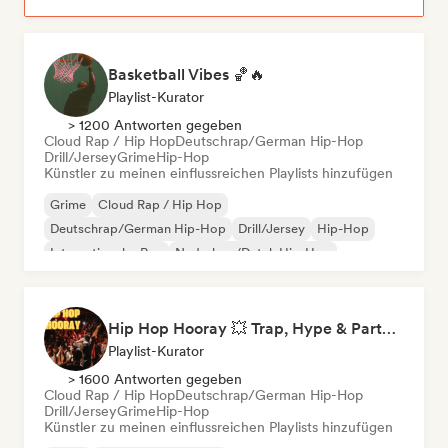
Basketball Vibes 🏀🔥
Playlist-Kurator
> 1200 Antworten gegeben
Cloud Rap / Hip Hop
Deutschrap/German Hip-Hop
Drill/Jersey
Grime
Hip-Hop
Künstler zu meinen einflussreichen Playlists hinzufügen
Grime
Cloud Rap / Hip Hop
Deutschrap/German Hip-Hop
Drill/Jersey
Hip-Hop
Internationaler Rap
Nederhop/Dutch Hip-Hop
Rap auf Englisch
Hip Hop Hooray 💥 Trap, Hype & Party Rap Bangers
Playlist-Kurator
> 1600 Antworten gegeben
Cloud Rap / Hip Hop
Deutschrap/German Hip-Hop
Drill/Jersey
Grime
Hip-Hop
Künstler zu meinen einflussreichen Playlists hinzufügen