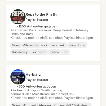
Reps to the Rhythm
Playlist-Kurator
> 1200 Antworten gegeben
Alternativer Rock
Bass music
Deep House
Drill/Jersey
Drum and Bass
Künstler zu meinen einflussreichen Playlists hinzufügen
Grime
Alternativer Rock
Bass music
Deep House
Drill/Jersey
Elektropop
Techno
Trap
Herbiarz
Playlist-Kurator
> 600 Antworten gegeben
Afrobeat / Afropop
Christlicher Rap
Kommerziell / Mainstream
Drill/Jersey
Funk
Künstler zu meinen einflussreichen Playlists hinzufügen
Grime
Afrobeat / Afropop
Kommerziell / Mainstream