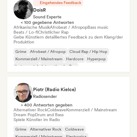
Eingehendes Feedback
DoisR
Sound Experte
< 100 gegebene Antworten
Afrikanische Musik
Afrobeat / Afropop
Bass music
Beats / Lo-fi
Christlicher Rap
Gebe Künstlern detailliertes Feedback zu dem Klang/der
Produktion
Grime
Afrobeat / Afropop
Cloud Rap / Hip Hop
Kommerziell / Mainstream
Hardcore
Hyperpop
Instrumental
Internationaler Pop
Piotr (Radio Kielce)
Radiosender
> 400 Antworten gegeben
Alternativer Rock
Coldwave
Kommerziell / Mainstream
Dream Pop
Drum and Bass
Spiele Künstler im Radio
Grime
Alternativer Rock
Coldwave
Kommerziell / Mainstream
Electronica