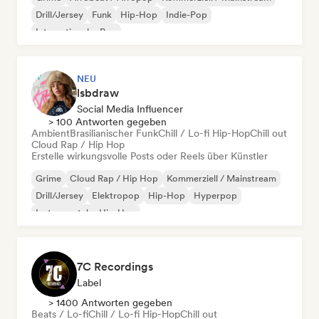
Drill/Jersey
Funk
Hip-Hop
Indie-Pop
Internationaler Pop
NEU
lsbdraw
Social Media Influencer
> 100 Antworten gegeben
Ambient
Brasilianischer Funk
Chill / Lo-fi Hip-Hop
Chill out
Cloud Rap / Hip Hop
Erstelle wirkungsvolle Posts oder Reels über Künstler
Grime
Cloud Rap / Hip Hop
Kommerziell / Mainstream
Drill/Jersey
Elektropop
Hip-Hop
Hyperpop
Instrumentaler Hip-Hop
7C Recordings
Label
> 1400 Antworten gegeben
Beats / Lo-fi
Chill / Lo-fi Hip-Hop
Chill out