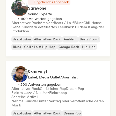
Eingehendes Feedback
Sgravone
Sound Experte
> 1100 Antworten gegeben
Alternativer Rock
Ambient
Beats / Lo-fi
Blues
Chill House
Gebe Künstlern detailliertes Feedback zu dem Klang/der
Produktion
Jazz-Fusion
Alternativer Rock
Ambient
Beats / Lo-fi
Blues
Chill / Lo-fi Hip-Hop
Garage-Rock
Hip-Hop
0xmrvinyl
Label, Media Outlet/Journalist
> 200 Antworten gegeben
Alternativer Rock
Christlicher Rap
Dream Pop
Elektro-Jazz / Nu Jazz
Elektropop
Schreibe Artikel
Nehme Künstler unter Vertrag oder veröffentliche deren
Musik
Jazz-Fusion
Alternativer Rock
Dream Pop