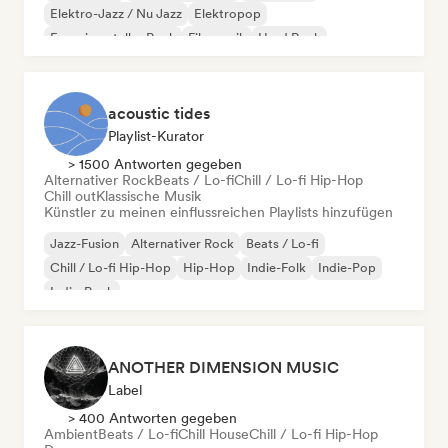
Elektro-Jazz / Nu Jazz
Elektropop
Experimenteller Rock
Filmmusik
Hard Rock
acoustic tides
Playlist-Kurator
> 1500 Antworten gegeben
Alternativer Rock
Beats / Lo-fi
Chill / Lo-fi Hip-Hop
Chill out
Klassische Musik
Künstler zu meinen einflussreichen Playlists hinzufügen
Jazz-Fusion
Alternativer Rock
Beats / Lo-fi
Chill / Lo-fi Hip-Hop
Hip-Hop
Indie-Folk
Indie-Pop
Indie-Rock
ANOTHER DIMENSION MUSIC
Label
> 400 Antworten gegeben
Ambient
Beats / Lo-fi
Chill House
Chill / Lo-fi Hip-Hop