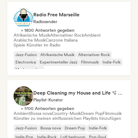
Radio Free Marseille
Radiosender
> 1800 Antworten gegeben
Afrikanische Musik
Alternativer Rock
Ambient
Arabische Musik
Canzone Italiana
Spiele Künstler im Radio
Jazz-Fusion
Afrikanische Musik
Alternativer Rock
Electronica
Experimenteller Jazz
Filmmusik
Indie-Folk
Moderner Jazz
Deep Cleaning my House and Life 🫧 Bedroom Pop & Indie Pop
Playlist-Kurator
> 1700 Antworten gegeben
Ambient
Bossa nova
Country-Musik
Dream Pop
Filmmusik
Künstler zu meinen einflussreichen Playlists hinzufügen
Jazz-Fusion
Bossa nova
Dream Pop
Indie-Folk
Indie-Pop
Indie-Rock
Lofi bedroom
Pop-Soul