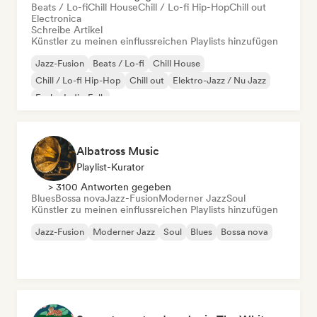
Beats / Lo-fi
Chill House
Chill / Lo-fi Hip-Hop
Chill out
Electronica
Schreibe Artikel
Künstler zu meinen einflussreichen Playlists hinzufügen
Jazz-Fusion
Beats / Lo-fi
Chill House
Chill / Lo-fi Hip-Hop
Chill out
Elektro-Jazz / Nu Jazz
Funk
Indie-Folk
Albatross Music
Playlist-Kurator
> 3100 Antworten gegeben
Blues
Bossa nova
Jazz-Fusion
Moderner Jazz
Soul
Künstler zu meinen einflussreichen Playlists hinzufügen
Jazz-Fusion
Moderner Jazz
Soul
Blues
Bossa nova