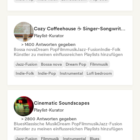
Cozy Coffeehouse ☕ Singer-Songwriter, Indie Folk & Acoustic
Playlist-Kurator
> 1400 Antworten gegeben
Bossa nova
Dream Pop
Filmmusik
Jazz-Fusion
Indie-Folk
Künstler zu meinen einflussreichen Playlists hinzufügen
Jazz-Fusion
Bossa nova
Dream Pop
Filmmusik
Indie-Folk
Indie-Pop
Instrumental
Lofi bedroom
Cinematic Soundscapes
Playlist-Kurator
> 2800 Antworten gegeben
Blues
Klassische Musik
Dream Pop
Filmmusik
Jazz-Fusion
Künstler zu meinen einflussreichen Playlists hinzufügen
Jazz-Fusion
Filmmusik
Instrumental
Blues