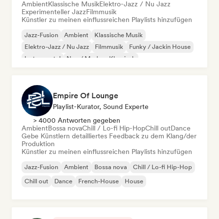
Ambient
Klassische Musik
Elektro-Jazz / Nu Jazz
Experimenteller Jazz
Filmmusik
Künstler zu meinen einflussreichen Playlists hinzufügen
Jazz-Fusion
Ambient
Klassische Musik
Elektro-Jazz / Nu Jazz
Filmmusik
Funky / Jackin House
Instrumental
Neo / Modern Klassisch
Empire Of Lounge
Playlist-Kurator, Sound Experte
> 4000 Antworten gegeben
Ambient
Bossa nova
Chill / Lo-fi Hip-Hop
Chill out
Dance
Gebe Künstlern detailliertes Feedback zu dem Klang/der
Produktion
Künstler zu meinen einflussreichen Playlists hinzufügen
Jazz-Fusion
Ambient
Bossa nova
Chill / Lo-fi Hip-Hop
Chill out
Dance
French-House
House