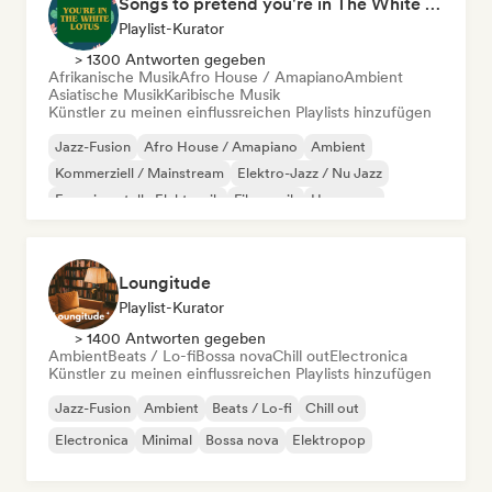
Songs to pretend you're in The White Lotus
Playlist-Kurator
> 1300 Antworten gegeben
Afrikanische Musik
Afro House / Amapiano
Ambient
Asiatische Musik
Karibische Musik
Künstler zu meinen einflussreichen Playlists hinzufügen
Jazz-Fusion
Afro House / Amapiano
Ambient
Kommerziell / Mainstream
Elektro-Jazz / Nu Jazz
Experimentelle Elektronik
Filmmusik
Hyperpop
Loungitude
Playlist-Kurator
> 1400 Antworten gegeben
Ambient
Beats / Lo-fi
Bossa nova
Chill out
Electronica
Künstler zu meinen einflussreichen Playlists hinzufügen
Jazz-Fusion
Ambient
Beats / Lo-fi
Chill out
Electronica
Minimal
Bossa nova
Elektropop