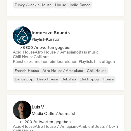
Funky / Jackin House
House
Indie-Dance
Inmersive Sounds
Playlist-Kurator
> 9300 Antworten gegeben
Acid-House
Afro House / Amapiano
Bass music
Chill House
Chill out
Künstler zu meinen einflussreichen Playlists hinzufügen
French-House
Afro House / Amapiano
Chill House
Dance pop
Deep House
Dubstep
Elektropop
House
Luis V
Media Outlet/Journalist
> 1200 Antworten gegeben
Acid-House
Afro House / Amapiano
Ambient
Beats / Lo-fi