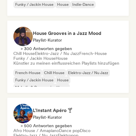
Funky / Jackin House
House
Indie-Dance
House Grooves in a Jazz Mood
Playlist-Kurator
> 300 Antworten gegeben
Chill House
Elektro-Jazz / Nu Jazz
French-House
Funky / Jackin House
House
Künstler zu meinen einflussreichen Playlists hinzufügen
French-House
Chill House
Elektro-Jazz / Nu Jazz
Funky / Jackin House
House
Melodic & Progressive House
Organischer House / Downtempo
L’Instant Apéro 🍸
Playlist-Kurator
> 500 Antworten gegeben
Afro House / Amapiano
Dance pop
Disco
Elektro-Jazz / Nu Jazz
Elektropop