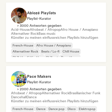
Ablozé Playlists
Playlist-Kurator
> 3000 Antworten gegeben
Acid-House
Afrobeat / Afropop
Afro House / Amapiano
Alternativer Rock
Bass music
Künstler zu meinen einflussreichen Playlists hinzufügen
French-House
Afro House / Amapiano
Alternativer Rock
Beats / Lo-fi
Chill House
Chill / Lo-fi Hip-Hop
Chill out
Deep House
Pace Makers
Playlist-Kurator
> 2000 Antworten gegeben
Afrobeat / Afropop
Alternativer Rock
Brasilianischer Funk
Dancehall
Dance
Künstler zu meinen einflussreichen Playlists hinzufügen
French-House
Dance
Dance pop
Disco
Elektropop