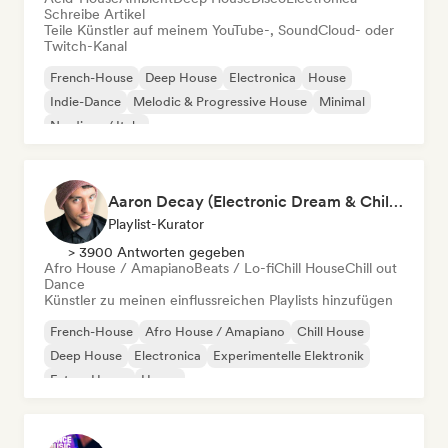
Schreibe Artikel
Teile Künstler auf meinem YouTube-, SoundCloud- oder
Twitch-Kanal
French-House
Deep House
Electronica
House
Indie-Dance
Melodic & Progressive House
Minimal
Nu-disco / Italo
Aaron Decay (Electronic Dream & Chill Electronic Dream playlists)
Playlist-Kurator
> 3900 Antworten gegeben
Afro House / Amapiano
Beats / Lo-fi
Chill House
Chill out
Dance
Künstler zu meinen einflussreichen Playlists hinzufügen
French-House
Afro House / Amapiano
Chill House
Deep House
Electronica
Experimentelle Elektronik
Future House
House