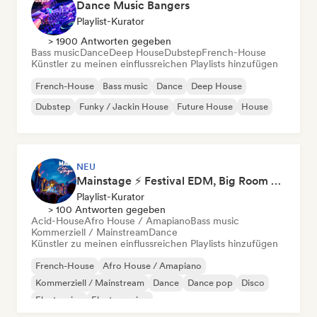
Dance Music Bangers
Playlist-Kurator
> 1900 Antworten gegeben
Bass music
Dance
Deep House
Dubstep
French-House
Künstler zu meinen einflussreichen Playlists hinzufügen
French-House
Bass music
Dance
Deep House
Dubstep
Funky / Jackin House
Future House
House
NEU
Mainstage ⚡ Festival EDM, Big Room & House Anthems
Playlist-Kurator
> 100 Antworten gegeben
Acid-House
Afro House / Amapiano
Bass music
Kommerziell / Mainstream
Dance
Künstler zu meinen einflussreichen Playlists hinzufügen
French-House
Afro House / Amapiano
Kommerziell / Mainstream
Dance
Dance pop
Disco
Electronica
Electro swing