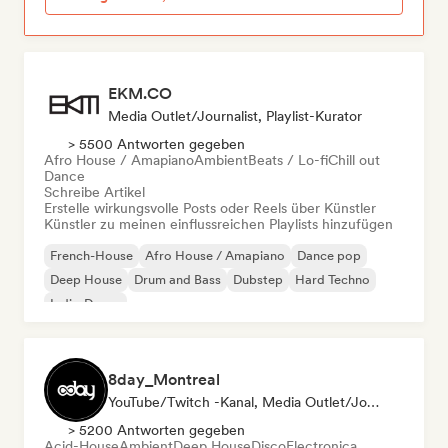
EKM.CO
Media Outlet/Journalist, Playlist-Kurator
> 5500 Antworten gegeben
Afro House / Amapiano
Ambient
Beats / Lo-fi
Chill out
Dance
Schreibe Artikel
Erstelle wirkungsvolle Posts oder Reels über Künstler
Künstler zu meinen einflussreichen Playlists hinzufügen
French-House
Afro House / Amapiano
Dance pop
Deep House
Drum and Bass
Dubstep
Hard Techno
Indie-Dance
8day_Montreal
YouTube/Twitch -Kanal, Media Outlet/Journalist
> 5200 Antworten gegeben
Acid-House
Ambient
Deep House
Disco
Electronica