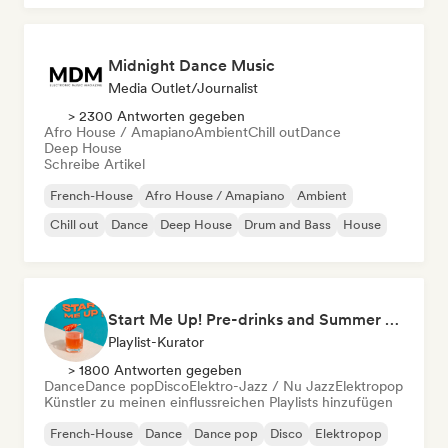
Midnight Dance Music
Media Outlet/Journalist
> 2300 Antworten gegeben
Afro House / Amapiano
Ambient
Chill out
Dance
Deep House
Schreibe Artikel
French-House
Afro House / Amapiano
Ambient
Chill out
Dance
Deep House
Drum and Bass
House
Start Me Up! Pre-drinks and Summer Party 🍹
Playlist-Kurator
> 1800 Antworten gegeben
Dance
Dance pop
Disco
Elektro-Jazz / Nu Jazz
Elektropop
Künstler zu meinen einflussreichen Playlists hinzufügen
French-House
Dance
Dance pop
Disco
Elektropop