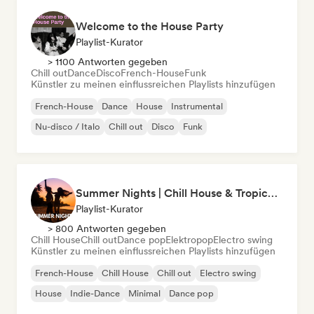
Welcome to the House Party
Playlist-Kurator
> 1100 Antworten gegeben
Chill out
Dance
Disco
French-House
Funk
Künstler zu meinen einflussreichen Playlists hinzufügen
French-House
Dance
House
Instrumental
Nu-disco / Italo
Chill out
Disco
Funk
Summer Nights | Chill House & Tropical Beats
Playlist-Kurator
> 800 Antworten gegeben
Chill House
Chill out
Dance pop
Elektropop
Electro swing
Künstler zu meinen einflussreichen Playlists hinzufügen
French-House
Chill House
Chill out
Electro swing
House
Indie-Dance
Minimal
Dance pop