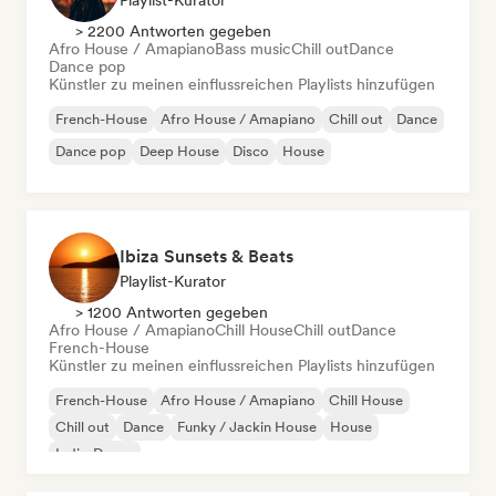
Playlist-Kurator
> 2200 Antworten gegeben
Afro House / Amapiano
Bass music
Chill out
Dance
Dance pop
Künstler zu meinen einflussreichen Playlists hinzufügen
French-House
Afro House / Amapiano
Chill out
Dance
Dance pop
Deep House
Disco
House
Ibiza Sunsets & Beats
Playlist-Kurator
> 1200 Antworten gegeben
Afro House / Amapiano
Chill House
Chill out
Dance
French-House
Künstler zu meinen einflussreichen Playlists hinzufügen
French-House
Afro House / Amapiano
Chill House
Chill out
Dance
Funky / Jackin House
House
Indie-Dance