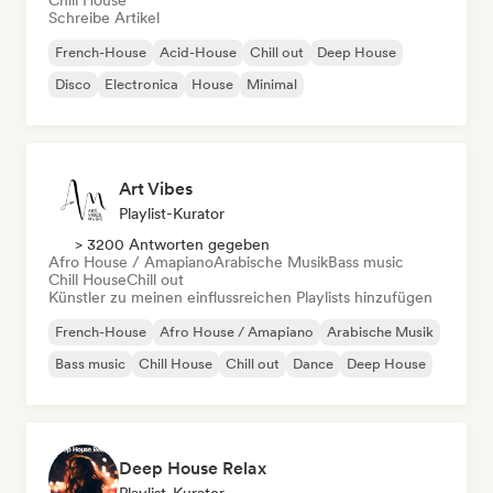
Chill House
Schreibe Artikel
French-House
Acid-House
Chill out
Deep House
Disco
Electronica
House
Minimal
Art Vibes
Playlist-Kurator
> 3200 Antworten gegeben
Afro House / Amapiano
Arabische Musik
Bass music
Chill House
Chill out
Künstler zu meinen einflussreichen Playlists hinzufügen
French-House
Afro House / Amapiano
Arabische Musik
Bass music
Chill House
Chill out
Dance
Deep House
Deep House Relax