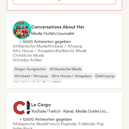
Conversations About Her
Media Outlet/Journalist
> 5000 Antworten gegeben
Afrikanische Musik
Afrobeat / Afropop
Afro House / Amapiano
Karibische Musik
Christliche Musik
Schreibe Artikel
Singer-Songwriter
Afrikanische Musik
Afrobeat / Afropop
Afro House / Amapiano
Elektropop
Hip-Hop
Indie-Pop
R&B
Le Cargo
YouTube/Twitch -Kanal, Media Outlet/Journalist
> 12500 Antworten gegeben
Afrikanische Musik
French Pop
Indie-Folk
Indie-Pop
Indie-Rock