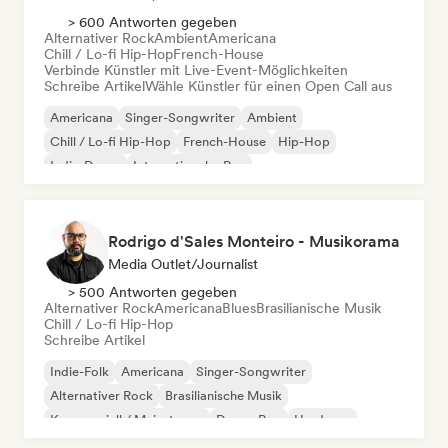
> 600 Antworten gegeben
Alternativer Rock
Ambient
Americana
Chill / Lo-fi Hip-Hop
French-House
Verbinde Künstler mit Live-Event-Möglichkeiten
Schreibe Artikel
Wähle Künstler für einen Open Call aus
Americana
Singer-Songwriter
Ambient
Chill / Lo-fi Hip-Hop
French-House
Hip-Hop
Indie-Dance
Internationaler Rap
Rodrigo d'Sales Monteiro - Musikorama
Media Outlet/Journalist
> 500 Antworten gegeben
Alternativer Rock
Americana
Blues
Brasilianische Musik
Chill / Lo-fi Hip-Hop
Schreibe Artikel
Indie-Folk
Americana
Singer-Songwriter
Alternativer Rock
Brasilianische Musik
Kommerziell / Mainstream
Dream Pop
Hardcore