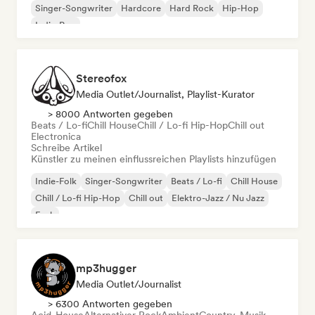
Singer-Songwriter
Hardcore
Hard Rock
Hip-Hop
Indie-Pop
Stereofox
Media Outlet/Journalist, Playlist-Kurator
> 8000 Antworten gegeben
Beats / Lo-fi
Chill House
Chill / Lo-fi Hip-Hop
Chill out
Electronica
Schreibe Artikel
Künstler zu meinen einflussreichen Playlists hinzufügen
Indie-Folk
Singer-Songwriter
Beats / Lo-fi
Chill House
Chill / Lo-fi Hip-Hop
Chill out
Elektro-Jazz / Nu Jazz
Funk
mp3hugger
Media Outlet/Journalist
> 6300 Antworten gegeben