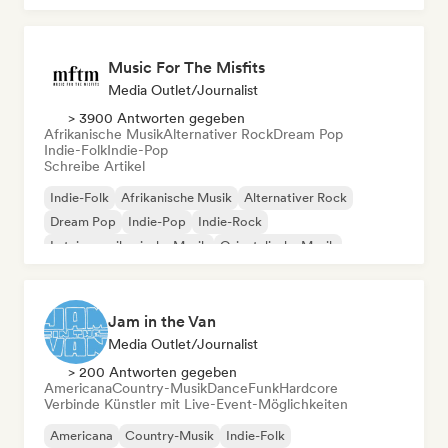
Music For The Misfits
Media Outlet/Journalist
> 3900 Antworten gegeben
Afrikanische Musik
Alternativer Rock
Dream Pop
Indie-Folk
Indie-Pop
Schreibe Artikel
Indie-Folk
Afrikanische Musik
Alternativer Rock
Dream Pop
Indie-Pop
Indie-Rock
Lateinamerikanische Musik
Orientalische Musik
Jam in the Van
Media Outlet/Journalist
> 200 Antworten gegeben
Americana
Country-Musik
Dance
Funk
Hardcore
Verbinde Künstler mit Live-Event-Möglichkeiten
Americana
Country-Musik
Indie-Folk