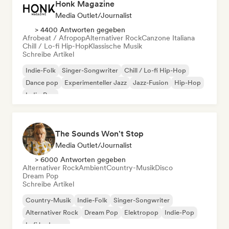
Honk Magazine
Media Outlet/Journalist
> 4400 Antworten gegeben
Afrobeat / Afropop
Alternativer Rock
Canzone Italiana
Chill / Lo-fi Hip-Hop
Klassische Musik
Schreibe Artikel
Indie-Folk
Singer-Songwriter
Chill / Lo-fi Hip-Hop
Dance pop
Experimenteller Jazz
Jazz-Fusion
Hip-Hop
Indie-Pop
The Sounds Won't Stop
Media Outlet/Journalist
> 6000 Antworten gegeben
Alternativer Rock
Ambient
Country-Musik
Disco
Dream Pop
Schreibe Artikel
Country-Musik
Indie-Folk
Singer-Songwriter
Alternativer Rock
Dream Pop
Elektropop
Indie-Pop
Lofi bedroom