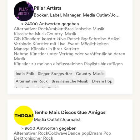
Pillar Artists
Booker, Label, Manager, Media Outlet/Journalist, Mentorin, Playlist-Kurator
> 24300 Antworten gegeben
Alternativer Rock
Ambient
Brasilianische Musik
Klassische Musik
Country-Musik
Gib Künstlern konstruktive Ratschläge
Schreibe Artikel
Verbinde Künstler mit Live-Event-Möglichkeiten
Manage Künstler in ihrer Karriere
Nehme Künstler unter Vertrag oder veröffentliche deren
Musik
Künstler zu meinen einflussreichen Playlists hinzufügen
Indie-Folk
Singer-Songwriter
Country-Musik
Alternativer Rock
Brasilianische Musik
Dream Pop
Indie-Pop
Indie-Rock
Tenho Mais Discos Que Amigos!
Media Outlet/Journalist
> 9600 Antworten gegeben
Alternativer Rock
Coldwave
Dance pop
Dream Pop
Elektronischer Rock