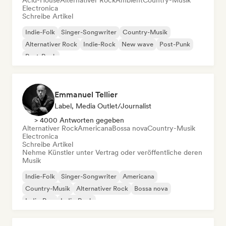
Acid-House
Alternativer Rock
Ambient
Country-Musik
Electronica
Schreibe Artikel
Indie-Folk
Singer-Songwriter
Country-Musik
Alternativer Rock
Indie-Rock
New wave
Post-Punk
Post-Rock
Emmanuel Tellier
Label, Media Outlet/Journalist
> 4000 Antworten gegeben
Alternativer Rock
Americana
Bossa nova
Country-Musik
Electronica
Schreibe Artikel
Nehme Künstler unter Vertrag oder veröffentliche deren
Musik
Indie-Folk
Singer-Songwriter
Americana
Country-Musik
Alternativer Rock
Bossa nova
Indie-Pop
Indie-Rock