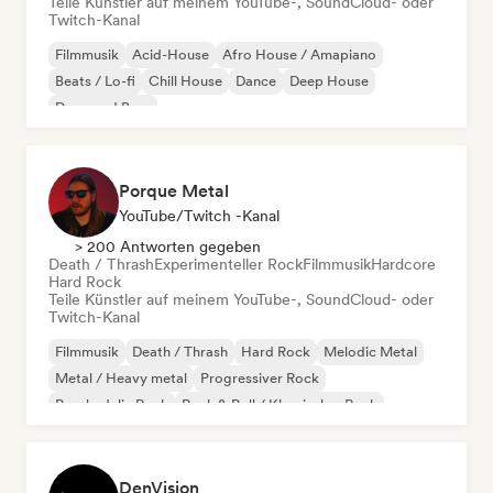
Teile Künstler auf meinem YouTube-, SoundCloud- oder
Twitch-Kanal
Filmmusik
Acid-House
Afro House / Amapiano
Beats / Lo-fi
Chill House
Dance
Deep House
Drum and Bass
Porque Metal
YouTube/Twitch -Kanal
> 200 Antworten gegeben
Death / Thrash
Experimenteller Rock
Filmmusik
Hardcore
Hard Rock
Teile Künstler auf meinem YouTube-, SoundCloud- oder
Twitch-Kanal
Filmmusik
Death / Thrash
Hard Rock
Melodic Metal
Metal / Heavy metal
Progressiver Rock
Psychedelic Rock
Rock & Roll / Klassischer Rock
DenVision