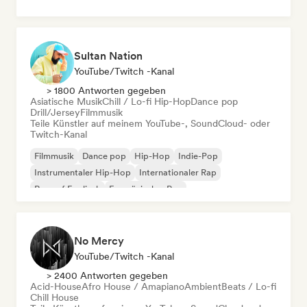
Sultan Nation
YouTube/Twitch -Kanal
> 1800 Antworten gegeben
Asiatische Musik
Chill / Lo-fi Hip-Hop
Dance pop
Drill/Jersey
Filmmusik
Teile Künstler auf meinem YouTube-, SoundCloud- oder
Twitch-Kanal
Filmmusik
Dance pop
Hip-Hop
Indie-Pop
Instrumentaler Hip-Hop
Internationaler Rap
Rap auf Englisch
Französischer Rap
No Mercy
YouTube/Twitch -Kanal
> 2400 Antworten gegeben
Acid-House
Afro House / Amapiano
Ambient
Beats / Lo-fi
Chill House