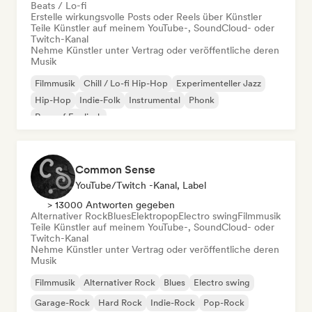
Beats / Lo-fi
Erstelle wirkungsvolle Posts oder Reels über Künstler
Teile Künstler auf meinem YouTube-, SoundCloud- oder
Twitch-Kanal
Nehme Künstler unter Vertrag oder veröffentliche deren
Musik
Filmmusik
Chill / Lo-fi Hip-Hop
Experimenteller Jazz
Hip-Hop
Indie-Folk
Instrumental
Phonk
Rap auf Englisch
Common Sense
YouTube/Twitch -Kanal, Label
> 13000 Antworten gegeben
Alternativer Rock
Blues
Elektropop
Electro swing
Filmmusik
Teile Künstler auf meinem YouTube-, SoundCloud- oder
Twitch-Kanal
Nehme Künstler unter Vertrag oder veröffentliche deren
Musik
Filmmusik
Alternativer Rock
Blues
Electro swing
Garage-Rock
Hard Rock
Indie-Rock
Pop-Rock