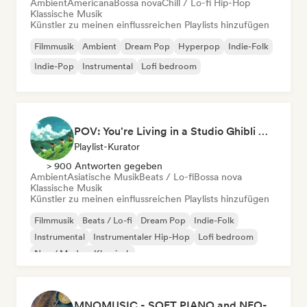
Ambient
Americana
Bossa nova
Chill / Lo-fi Hip-Hop
Klassische Musik
Künstler zu meinen einflussreichen Playlists hinzufügen
Filmmusik
Ambient
Dream Pop
Hyperpop
Indie-Folk
Indie-Pop
Instrumental
Lofi bedroom
POV: You're Living in a Studio Ghibli Movie 🌱 Neo-Classical Piano & Dream Pop
Playlist-Kurator
> 900 Antworten gegeben
Ambient
Asiatische Musik
Beats / Lo-fi
Bossa nova
Klassische Musik
Künstler zu meinen einflussreichen Playlists hinzufügen
Filmmusik
Beats / Lo-fi
Dream Pop
Indie-Folk
Instrumental
Instrumentaler Hip-Hop
Lofi bedroom
Neo / Modern Klassisch
MNOMUSIC - SOFT PIANO and NEO-CLASSICAL