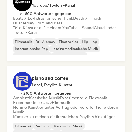
YouTube/Twitch -Kanal
> 1600 Antworten gegeben
Beats / Lo-fi
Brasilianischer Funk
Death / Thrash
Drill/Jersey
Drum and Bass
Teile Künstler auf meinem YouTube-, SoundCloud- oder
Twitch-Kanal
Filmmusik
Drill/Jersey
Electronica
Hip-Hop
Internationaler Rap
Lateinamerikanische Musik
Metal / Heavy metal
Progressiver Rock
piano and coffee
Label, Playlist-Kurator
> 2100 Antworten gegeben
Ambient
Klassische Musik
Experimentelle Elektronik
Experimenteller Jazz
Filmmusik
Nehme Künstler unter Vertrag oder veröffentliche deren
Musik
Künstler zu meinen einflussreichen Playlists hinzufügen
Filmmusik
Ambient
Klassische Musik