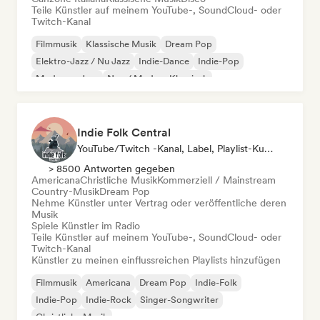
Teile Künstler auf meinem YouTube-, SoundCloud- oder
Twitch-Kanal
Filmmusik
Klassische Musik
Dream Pop
Elektro-Jazz / Nu Jazz
Indie-Dance
Indie-Pop
Moderner Jazz
Neo / Modern Klassisch
Indie Folk Central
YouTube/Twitch -Kanal, Label, Playlist-Kurator, Radiosender
> 8500 Antworten gegeben
Americana
Christliche Musik
Kommerziell / Mainstream
Country-Musik
Dream Pop
Nehme Künstler unter Vertrag oder veröffentliche deren
Musik
Spiele Künstler im Radio
Teile Künstler auf meinem YouTube-, SoundCloud- oder
Twitch-Kanal
Künstler zu meinen einflussreichen Playlists hinzufügen
Filmmusik
Americana
Dream Pop
Indie-Folk
Indie-Pop
Indie-Rock
Singer-Songwriter
Christliche Musik