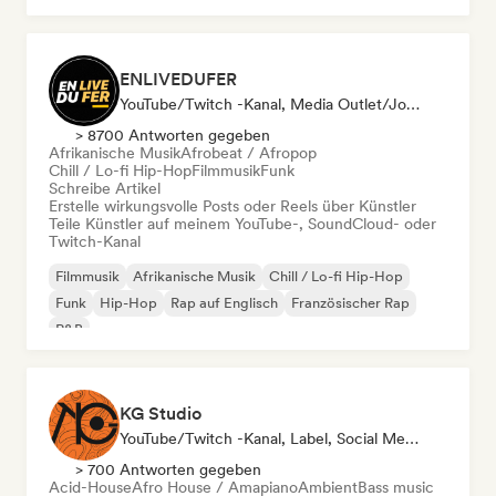
ENLIVEDUFER
YouTube/Twitch -Kanal, Media Outlet/Journalist, Social Media Influencer
> 8700 Antworten gegeben
Afrikanische Musik
Afrobeat / Afropop
Chill / Lo-fi Hip-Hop
Filmmusik
Funk
Schreibe Artikel
Erstelle wirkungsvolle Posts oder Reels über Künstler
Teile Künstler auf meinem YouTube-, SoundCloud- oder
Twitch-Kanal
Filmmusik
Afrikanische Musik
Chill / Lo-fi Hip-Hop
Funk
Hip-Hop
Rap auf Englisch
Französischer Rap
R&B
KG Studio
YouTube/Twitch -Kanal, Label, Social Media Influencer
> 700 Antworten gegeben
Acid-House
Afro House / Amapiano
Ambient
Bass music