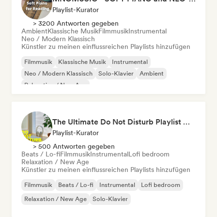
Playlist-Kurator
> 3200 Antworten gegeben
Ambient
Klassische Musik
Filmmusik
Instrumental
Neo / Modern Klassisch
Künstler zu meinen einflussreichen Playlists hinzufügen
Filmmusik
Klassische Musik
Instrumental
Neo / Modern Klassisch
Solo-Klavier
Ambient
Relaxation / New Age
The Ultimate Do Not Disturb Playlist 🔕 Neo-Classical & Ambient Piano
Playlist-Kurator
> 500 Antworten gegeben
Beats / Lo-fi
Filmmusik
Instrumental
Lofi bedroom
Relaxation / New Age
Künstler zu meinen einflussreichen Playlists hinzufügen
Filmmusik
Beats / Lo-fi
Instrumental
Lofi bedroom
Relaxation / New Age
Solo-Klavier