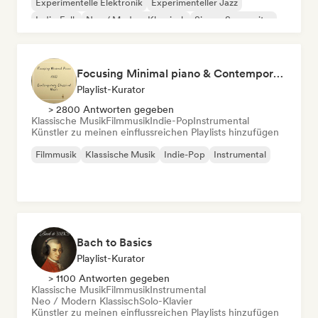
Experimentelle Elektronik
Experimenteller Jazz
Indie-Folk
Neo / Modern Klassisch
Singer-Songwriter
Focusing Minimal piano & Contemporary classical music
Playlist-Kurator
> 2800 Antworten gegeben
Klassische Musik
Filmmusik
Indie-Pop
Instrumental
Künstler zu meinen einflussreichen Playlists hinzufügen
Filmmusik
Klassische Musik
Indie-Pop
Instrumental
Bach to Basics
Playlist-Kurator
> 1100 Antworten gegeben
Klassische Musik
Filmmusik
Instrumental
Neo / Modern Klassisch
Solo-Klavier
Künstler zu meinen einflussreichen Playlists hinzufügen