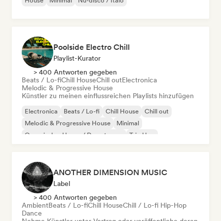
House
Minimal
Nu-disco / Italo
Poolside Electro Chill
Playlist-Kurator
> 400 Antworten gegeben
Beats / Lo-fi
Chill House
Chill out
Electronica
Melodic & Progressive House
Künstler zu meinen einflussreichen Playlists hinzufügen
Electronica
Beats / Lo-fi
Chill House
Chill out
Melodic & Progressive House
Minimal
Organischer House / Downtempo
Trip Hop
ANOTHER DIMENSION MUSIC
Label
> 400 Antworten gegeben
Ambient
Beats / Lo-fi
Chill House
Chill / Lo-fi Hip-Hop
Dance