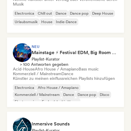
Musik
Electronica
Chill out
Dance
Dance pop
Deep House
Urlaubsmusik
House
Indie-Dance
NEU
Mainstage ⚡ Festival EDM, Big Room & House Anthems
Playlist-Kurator
> 100 Antworten gegeben
Acid-House
Afro House / Amapiano
Bass music
Kommerziell / Mainstream
Dance
Künstler zu meinen einflussreichen Playlists hinzufügen
Electronica
Afro House / Amapiano
Kommerziell / Mainstream
Dance
Dance pop
Disco
Electro swing
Funky / Jackin House
Inmersive Sounds
Playlist-Kurator