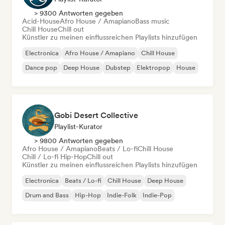
> 9300 Antworten gegeben
Acid-House
Afro House / Amapiano
Bass music
Chill House
Chill out
Künstler zu meinen einflussreichen Playlists hinzufügen
Electronica
Afro House / Amapiano
Chill House
Dance pop
Deep House
Dubstep
Elektropop
House
Gobi Desert Collective
Playlist-Kurator
> 9800 Antworten gegeben
Afro House / Amapiano
Beats / Lo-fi
Chill House
Chill / Lo-fi Hip-Hop
Chill out
Künstler zu meinen einflussreichen Playlists hinzufügen
Electronica
Beats / Lo-fi
Chill House
Deep House
Drum and Bass
Hip-Hop
Indie-Folk
Indie-Pop