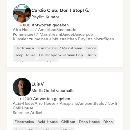
Cardio Club: Don't Stop! 💦
Playlist-Kurator
> 800 Antworten gegeben
Afro House / Amapiano
Bass music
Kommerziell / Mainstream
Dance
Dance pop
Künstler zu meinen einflussreichen Playlists hinzufügen
Electronica
Kommerziell / Mainstream
Dance
Deep House
Deutschpop/German Pop
Disco
Elektropop
French Pop
Luis V
Media Outlet/Journalist
> 1200 Antworten gegeben
Acid-House
Afro House / Amapiano
Ambient
Beats / Lo-fi
Chill House
Schreibe Artikel
Electronica
Acid-House
Chill out
Deep House
Disco