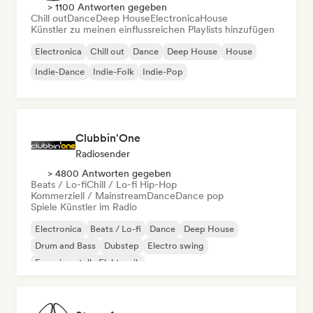
> 1100 Antworten gegeben
Chill out
Dance
Deep House
Electronica
House
Künstler zu meinen einflussreichen Playlists hinzufügen
Electronica
Chill out
Dance
Deep House
House
Indie-Dance
Indie-Folk
Indie-Pop
Clubbin'One
Radiosender
> 4800 Antworten gegeben
Beats / Lo-fi
Chill / Lo-fi Hip-Hop
Kommerziell / Mainstream
Dance
Dance pop
Spiele Künstler im Radio
Electronica
Beats / Lo-fi
Dance
Deep House
Drum and Bass
Dubstep
Electro swing
Experimentelle Elektronik