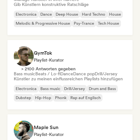
Gib Künstlern konstruktive Ratschläge
Electronica
Dance
Deep House
Hard Techno
House
Melodic & Progressive House
Psy-Trance
Tech House
GymTok
Playlist-Kurator
> 2100 Antworten gegeben
Bass music
Beats / Lo-fi
Dance
Dance pop
Drill/Jersey
Künstler zu meinen einflussreichen Playlists hinzufügen
Electronica
Bass music
Drill/Jersey
Drum and Bass
Dubstep
Hip-Hop
Phonk
Rap auf Englisch
Maple Sun
Playlist-Kurator