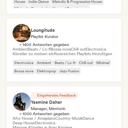
House
Indie-Dance
Melodic & Progressive House
Minimal
Organischer House / Downtempo
Loungitude
Playlist-Kurator
> 1400 Antworten gegeben
Ambient
Beats / Lo-fi
Bossa nova
Chill out
Electronica
Künstler zu meinen einflussreichen Playlists hinzufügen
Electronica
Ambient
Beats / Lo-fi
Chill out
Minimal
Bossa nova
Elektropop
Jazz-Fusion
Eingehendes Feedback
Yasmine Daher
Manager, Mentorin
> 1000 Antworten gegeben
Afro House / Amapiano
Country-Musik
Dance
Deep House
Electronica
Manage Künstler in ihrer Karriere