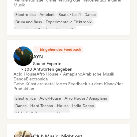
Nehme Künstler unter Vertrag oder veröffentliche deren
Musik
Electronica
Ambient
Beats / Lo-fi
Dance
Drum and Bass
Experimentelle Elektronik
Experimenteller Jazz
Filmmusik
Eingehendes Feedback
AYN
Sound Experte
> 300 Antworten gegeben
Acid-House
Afro House / Amapiano
Arabische Musik
Dance
Electronica
Gebe Künstlern detailliertes Feedback zu dem Klang/der
Produktion
Electronica
Acid-House
Afro House / Amapiano
Dance
Hard Techno
House
Indie-Dance
Melodic & Progressive House
Club Music: Night out