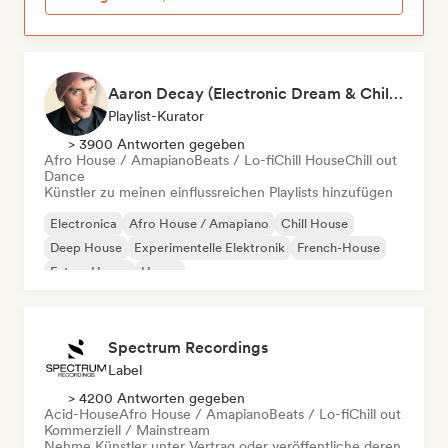
Aaron Decay (Electronic Dream & Chill Electronic Dream playlists)
Playlist-Kurator
> 3900 Antworten gegeben
Afro House / Amapiano
Beats / Lo-fi
Chill House
Chill out
Dance
Künstler zu meinen einflussreichen Playlists hinzufügen
Electronica
Afro House / Amapiano
Chill House
Deep House
Experimentelle Elektronik
French-House
Future House
House
Spectrum Recordings
Label
> 4200 Antworten gegeben
Acid-House
Afro House / Amapiano
Beats / Lo-fi
Chill out
Kommerziell / Mainstream
Nehme Künstler unter Vertrag oder veröffentliche deren