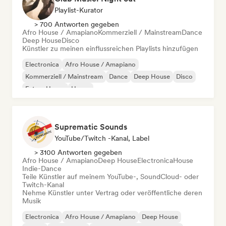
Playlist-Kurator
> 700 Antworten gegeben
Afro House / Amapiano
Kommerziell / Mainstream
Dance
Deep House
Disco
Künstler zu meinen einflussreichen Playlists hinzufügen
Electronica
Afro House / Amapiano
Kommerziell / Mainstream
Dance
Deep House
Disco
Future House
House
Suprematic Sounds
YouTube/Twitch -Kanal, Label
> 3100 Antworten gegeben
Afro House / Amapiano
Deep House
Electronica
House
Indie-Dance
Teile Künstler auf meinem YouTube-, SoundCloud- oder
Twitch-Kanal
Nehme Künstler unter Vertrag oder veröffentliche deren
Musik
Electronica
Afro House / Amapiano
Deep House