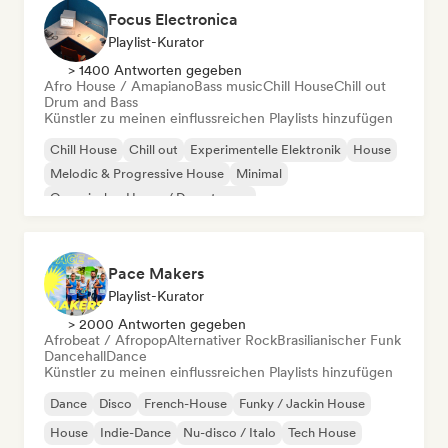
Focus Electronica
Playlist-Kurator
> 1400 Antworten gegeben
Afro House / Amapiano
Bass music
Chill House
Chill out
Drum and Bass
Künstler zu meinen einflussreichen Playlists hinzufügen
Chill House
Chill out
Experimentelle Elektronik
House
Melodic & Progressive House
Minimal
Organischer House / Downtempo
Afro House / Amapiano
Pace Makers
Playlist-Kurator
> 2000 Antworten gegeben
Afrobeat / Afropop
Alternativer Rock
Brasilianischer Funk
Dancehall
Dance
Künstler zu meinen einflussreichen Playlists hinzufügen
Dance
Disco
French-House
Funky / Jackin House
House
Indie-Dance
Nu-disco / Italo
Tech House