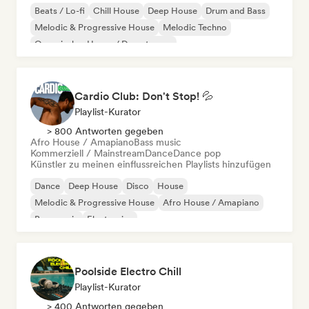
Beats / Lo-fi
Chill House
Deep House
Drum and Bass
Melodic & Progressive House
Melodic Techno
Organischer House / Downtempo
Afro House / Amapiano
Cardio Club: Don't Stop! 💦
Playlist-Kurator
> 800 Antworten gegeben
Afro House / Amapiano
Bass music
Kommerziell / Mainstream
Dance
Dance pop
Künstler zu meinen einflussreichen Playlists hinzufügen
Dance
Deep House
Disco
House
Melodic & Progressive House
Afro House / Amapiano
Bass music
Electronica
Poolside Electro Chill
Playlist-Kurator
> 400 Antworten gegeben