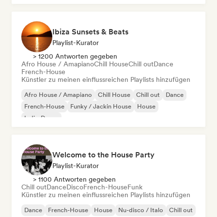
Ibiza Sunsets & Beats
Playlist-Kurator
> 1200 Antworten gegeben
Afro House / Amapiano
Chill House
Chill out
Dance
French-House
Künstler zu meinen einflussreichen Playlists hinzufügen
Afro House / Amapiano
Chill House
Chill out
Dance
French-House
Funky / Jackin House
House
Indie-Dance
Welcome to the House Party
Playlist-Kurator
> 1100 Antworten gegeben
Chill out
Dance
Disco
French-House
Funk
Künstler zu meinen einflussreichen Playlists hinzufügen
Dance
French-House
House
Nu-disco / Italo
Chill out