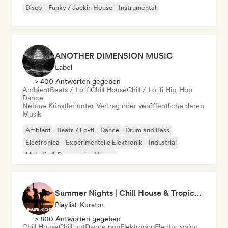
Disco
Funky / Jackin House
Instrumental
ANOTHER DIMENSION MUSIC
Label
> 400 Antworten gegeben
Ambient
Beats / Lo-fi
Chill House
Chill / Lo-fi Hip-Hop
Dance
Nehme Künstler unter Vertrag oder veröffentliche deren
Musik
Ambient
Beats / Lo-fi
Dance
Drum and Bass
Electronica
Experimentelle Elektronik
Industrial
Melodic & Progressive House
Summer Nights | Chill House & Tropical Beats
Playlist-Kurator
> 800 Antworten gegeben
Chill House
Chill out
Dance pop
Elektropop
Electro swing