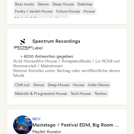
Bass music
Dance
Deep House
Dubstep
Funky / Jackin House
Future House
House
Melodic & Progressive House
Spectrum Recordings
Label
> 4200 Antworten gegeben
Acid-House
Afro House / Amapiano
Beats / Lo-fi
Chill out
Kommerziell / Mainstream
Nehme Künstler unter Vertrag oder veröffentliche deren
Musik
Chill out
Dance
Deep House
House
Indie-Dance
Melodic & Progressive House
Tech House
Techno
NEU
Mainstage ⚡ Festival EDM, Big Room & House Anthems
Playlist-Kurator