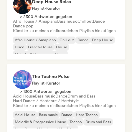
Deep House Relax
Playlist-Kurator
> 2300 Antworten gegeben
Afro House / Amapiano
Bass music
Chill out
Dance
Dance pop
Künstler zu meinen einflussreichen Playlists hinzufügen
Afro House / Amapiano
Chill out
Dance
Deep House
Disco
French-House
House
Melodic & Progressive House
The Techno Pulse
Playlist-Kurator
> 1300 Antworten gegeben
Acid-House
Bass music
Dance
Drum and Bass
Hard Dance / Hardcore / Hardstyle
Künstler zu meinen einflussreichen Playlists hinzufügen
Acid-House
Bass music
Dance
Hard Techno
Melodic & Progressive House
Techno
Drum and Bass
Hard Dance / Hardcore / Hardstyle