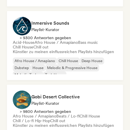
Inmersive Sounds
Playlist-Kurator
> 9300 Antworten gegeben
Acid-House
Afro House / Amapiano
Bass music
Chill House
Chill out
Künstler zu meinen einflussreichen Playlists hinzufügen
Afro House / Amapiano
Chill House
Deep House
Dubstep
House
Melodic & Progressive House
Melodic Techno
Tech House
Gobi Desert Collective
Playlist-Kurator
> 9800 Antworten gegeben
Afro House / Amapiano
Beats / Lo-fi
Chill House
Chill / Lo-fi Hip-Hop
Chill out
Künstler zu meinen einflussreichen Playlists hinzufügen