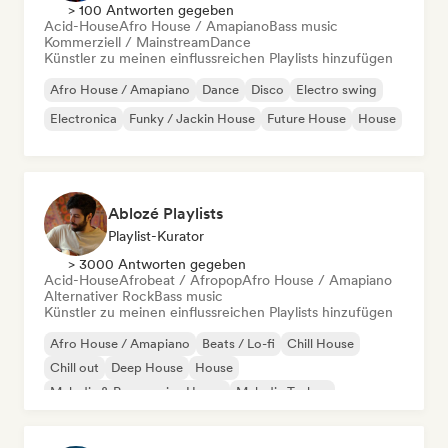
> 100 Antworten gegeben
Acid-House
Afro House / Amapiano
Bass music
Kommerziell / Mainstream
Dance
Künstler zu meinen einflussreichen Playlists hinzufügen
Afro House / Amapiano
Dance
Disco
Electro swing
Electronica
Funky / Jackin House
Future House
House
Ablozé Playlists
Playlist-Kurator
> 3000 Antworten gegeben
Acid-House
Afrobeat / Afropop
Afro House / Amapiano
Alternativer Rock
Bass music
Künstler zu meinen einflussreichen Playlists hinzufügen
Afro House / Amapiano
Beats / Lo-fi
Chill House
Chill out
Deep House
House
Melodic & Progressive House
Melodic Techno