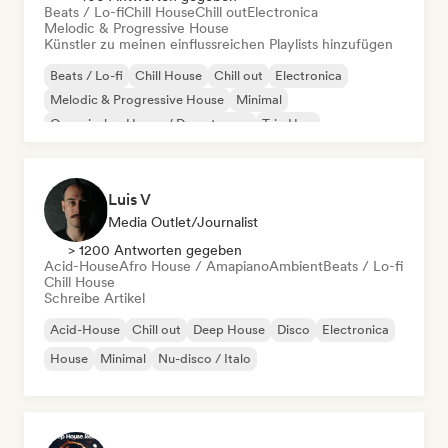
Beats / Lo-fi
Chill House
Chill out
Electronica
Melodic & Progressive House
Künstler zu meinen einflussreichen Playlists hinzufügen
Beats / Lo-fi
Chill House
Chill out
Electronica
Melodic & Progressive House
Minimal
Organischer House / Downtempo
Trip Hop
Luis V
Media Outlet/Journalist
> 1200 Antworten gegeben
Acid-House
Afro House / Amapiano
Ambient
Beats / Lo-fi
Chill House
Schreibe Artikel
Acid-House
Chill out
Deep House
Disco
Electronica
House
Minimal
Nu-disco / Italo