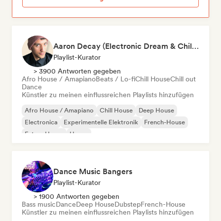
Aaron Decay (Electronic Dream & Chill Electronic Dream playlists)
Playlist-Kurator
> 3900 Antworten gegeben
Afro House / Amapiano
Beats / Lo-fi
Chill House
Chill out
Dance
Künstler zu meinen einflussreichen Playlists hinzufügen
Afro House / Amapiano
Chill House
Deep House
Electronica
Experimentelle Elektronik
French-House
Future House
House
Dance Music Bangers
Playlist-Kurator
> 1900 Antworten gegeben
Bass music
Dance
Deep House
Dubstep
French-House
Künstler zu meinen einflussreichen Playlists hinzufügen